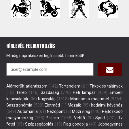
HÍRLEVÉL FELIRATKOZÁS
Mindig naprakészen legfrissebb híreinkből!
Alámerült atlantiszom
(142)
Történelem
(21)
Titkok és talányok
(12)
Tereb
(146)
Gazdaság
(770)
Heti lámpás
(459)
Emberi
kapcsolatok
(36)
Nagyvilág
(1313)
Mondom a magamét
(9464)
Gasztronómia
(539)
Életmód
(1)
Mozaik
(85)
Irodalmi kávéház
(549)
Autómánia
(61)
Nézőpont
(2)
Mozi világ
(440)
Rejtőzködő
magyarország
(168)
Politika
(1588)
Vetítő
(30)
Sport
(731)
Tv
fotel
(65)
Szépségápolás
(15)
Flag gondolja
(43)
Jobbegyenes