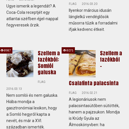
FLAG
2016.03.20
Ugye ismerik a legendát? A
Ilyenkor március idusán
Coca-Cola receptjét egy
lánglelkű vendéglősök
atlantai széfben éjjel-nappal
műsorra tűzik a forradalmi
fegyveresek őrzik.
ifjak kedvenc étkeit.
8987
8075
Szellem a
Szellem a
fazékból:
fazékból
Somlói
-
galuska
Csalafinta palacsinta
FLAG
2016.03.13
FLAG
2016.02.21
Nem somlói és nem galuska.
A legionáriusok nem
Hiába mondja a
palacsintasütőben sütötték,
gasztronómiai lexikon, hogy
hanem a pajzsukon. Mondja
a Somló hegyről kapta a
is Krúdy Gyula az
nevét, és már a XVI.
Álmoskönyvben: ha
században ismerték.