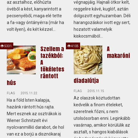
az asztalhoz, előhúzta
végnapjáig. Hajnali ötkor kelt,
övéből a kést, kanyarintott a
reggelire kávé, kuglóf, aztán
pecsenyéből, maga elé tette
dolgozott egyhuzamban. Déli
a fa-vagy óntányérra (már ha
harangozáskor ivott egy sert,
volt ilyen), és két kézzel...
hozatott valamelyik
kiskocsmából...
5331
4105
Szellem a
A
fazékból:
makaróni
A
tökéletes
rántott
diadalútja
hús
FLAG
2015.11.15
FLAG
2015.11.22
Az olaszok köztudottan
Ha a föld Isten kalapja,
kedvelik a finom ételeket,
hazánk rántott hús rajta.
szeretnek főzni, s nem
Mert esznek az osztrákok is
utolsósorban enni. Leginkább
Wiener Schnitzelt évi
vasárnap, amikor körülülik az
nyolcvanmillió darabot, de hol
asztalt, s hangos kiabálások
van ez a borjú a disznókaraj