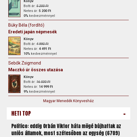
Könyv
Bolti ár:
5 200 Ft
Netes ár:
5 200 Ft
0%
kedvezménnyel
Büky Béla (fordító)
Eredeti japán népmesék
Könyv
Bolti ár:
4 990 Ft
Netes ár:
4 491 Ft
10%
kedvezménnyel
Sebők Zsigmond
Maczkó úr összes utazása
Könyv
Bolti ár:
16 500 Ft
Netes ár:
14 999 Ft
9%
kedvezménnyel
Magyar Menedék Könyvesház
-
HETI TOP
Politico: eddig Orbán Viktor háta mögé bújhattak az
uniós államok, most szétesőben az egység (6709)