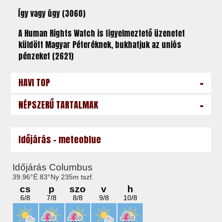
Így vagy úgy (3060)
A Human Rights Watch is figyelmeztető üzenetet
küldött Magyar Péteréknek, bukhatjuk az uniós
pénzeket (2621)
-
HAVI TOP
-
NÉPSZERŰ TARTALMAK
Időjárás - meteoblue