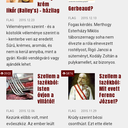
krém
Gerbeaud?
likőr (Bailey's) - házilag
FLAG
2015.12.13
FLAG
2015.12.23
Fogas kérdés. Merthogy
Véleményem szerint - és a
Esterházy Miklós
kóstolók véleménye szerint is
táborszernagy soha nem
- kenterbe veri az eredetit.
élvezte a róla elnevezett
Sűrű, krémes, aromás, és
rostélyost, Rigó Jancsi a
nem is kerül annyiba, mint a
süteményt, Kodály Zoltán a
gyári. Kiváló vendégváró vagy
pulykamellet, az bizonyos.
ajándék lehet.
3903
5876
Szellem a
Szellem a
fazékból:
fazékból:
Isten
Mit evett
óvjon a
Ferenc
villától!
József?
FLAG
2015.12.06
FLAG
2015.11.29
Kezünk előbb volt, mint
Krúdy szerint bécsi
evőeszköz. Az ember leült
csonthúst. Ezt ette élete