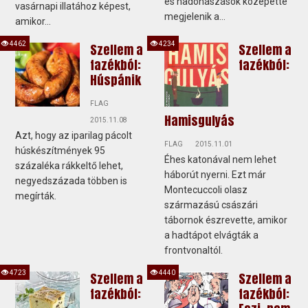
és hadonászások közepette
vasárnapi illatához képest,
megjelenik a...
amikor...
4462
4234
Szellem a
Szellem a
fazékból:
fazékból:
Húspánik
FLAG
Hamisgulyás
2015.11.08
Azt, hogy az iparilag pácolt
FLAG
2015.11.01
húskészítmények 95
Éhes katonával nem lehet
százaléka rákkeltő lehet,
háborút nyerni. Ezt már
negyedszázada többen is
Montecuccoli olasz
megírták.
származású császári
tábornok észrevette, amikor
a hadtápot elvágták a
frontvonaltól.
4723
4440
Szellem a
Szellem a
fazékból:
fazékból: