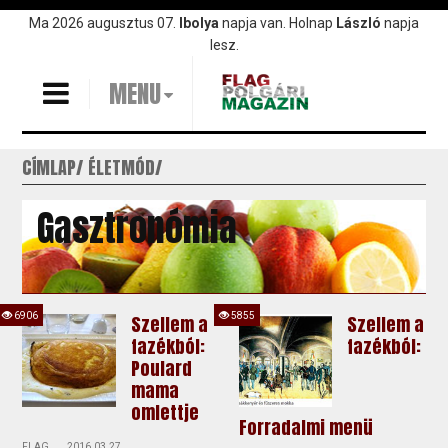
Ugrás
Ma 2026 augusztus 07.
Ibolya
napja van. Holnap
László
napja
a
lesz.
tartalomra
MENU
CÍMLAP
ÉLETMÓD
Gasztronómia
6906
5855
Szellem a
Szellem a
fazékból:
fazékból:
Poulard
mama
omlettje
Forradalmi menü
FLAG
2016.03.27