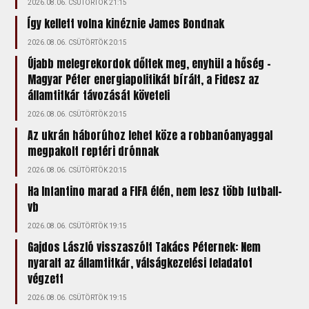
2026.08.06. CSÜTÖRTÖK 21:15
Így kellett volna kinéznie James Bondnak
2026.08.06. CSÜTÖRTÖK 20:15
Újabb melegrekordok dőltek meg, enyhül a hőség –
Magyar Péter energiapolitikát bírált, a Fidesz az
államtitkár távozását követeli
2026.08.06. CSÜTÖRTÖK 20:15
Az ukrán háborúhoz lehet köze a robbanóanyaggal
megpakolt reptéri drónnak
2026.08.06. CSÜTÖRTÖK 20:15
Ha Infantino marad a FIFA élén, nem lesz több futball-
vb
2026.08.06. CSÜTÖRTÖK 19:15
Gajdos László visszaszólt Takács Péternek: Nem
nyaralt az államtitkár, válságkezelési feladatot
végzett
2026.08.06. CSÜTÖRTÖK 19:15