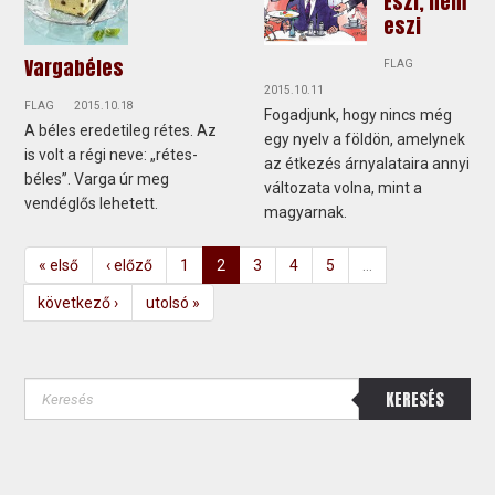
Eszi, nem
eszi
Vargabéles
FLAG
2015.10.11
FLAG
2015.10.18
Fogadjunk, hogy nincs még
A béles eredetileg rétes. Az
egy nyelv a földön, amelynek
is volt a régi neve: „rétes-
az étkezés árnyalataira annyi
béles”. Varga úr meg
változata volna, mint a
vendéglős lehetett.
magyarnak.
« első
‹ előző
1
2
3
4
5
…
következő ›
utolsó »
KERESÉS