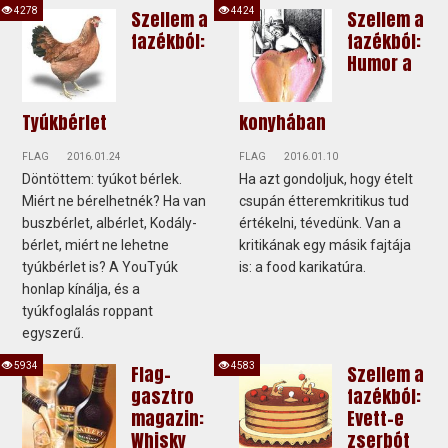
4278
4424
Szellem a
Szellem a
fazékból:
fazékból:
Humor a
Tyúkbérlet
konyhában
FLAG
2016.01.24
FLAG
2016.01.10
Döntöttem: tyúkot bérlek.
Ha azt gondoljuk, hogy ételt
Miért ne bérelhetnék? Ha van
csupán étteremkritikus tud
buszbérlet, albérlet, Kodály-
értékelni, tévedünk. Van a
bérlet, miért ne lehetne
kritikának egy másik fajtája
tyúkbérlet is? A YouTyúk
is: a food karikatúra.
honlap kínálja, és a
tyúkfoglalás roppant
egyszerű.
5934
4583
Flag-
Szellem a
gasztro
fazékból:
magazin:
Evett-e
Whisky
zserbót