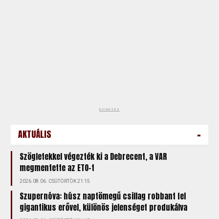
hirdetés
-
AKTUÁLIS
Szögletekkel végezték ki a Debrecent, a VAR
megmentette az ETO-t
2026.08.06. CSÜTÖRTÖK 21:15
Szupernóva: húsz naptömegű csillag robbant fel
gigantikus erővel, különös jelenséget produkálva