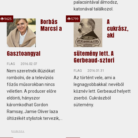
palacsintával álmodsz,
katonával találkozol.
9625
5799
Borbás
A
Marcsi a
cukrász,
aki
Gasztoangyal
sütemény lett. A
Gerbeaud-sztori
FLAG
2016.02.07
Nem szeretnék illúziókat
FLAG
2016.01.31
rombolni, de a televíziós
Az történt vele, ami a
főzős műsorokban nincs
legnagyobbakkal: nevéből
véletlen. A producer előre
köznév lett. Gerbeaud helyett
eldönti, hányszor
zserbó. Cukrászból
káromkodhat Gordon
sütemény.
Ramsay, Jamie Oliver laza
öltözékét stylistok tervezik,...
hirdetés