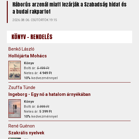
Háborús arzenál miatt lezárják a Szabadság hidat és
a budai rakpartot
2026.08.06. CSÜTÖRTÖK 19:15
KÖNYV - RENDELÉS
Benkő László
Hollójárta Mohács
Könyv
Bolti ár:
5 499 Ft
Netes ár:
4 949 Ft
10%
kedvezménnyel
Zsuffa Tünde
Ingeborg - Egy nő a hatalom árnyékában
Könyv
Bolti ár:
5 999 Ft
Netes ár:
5 399 Ft
10%
kedvezménnyel
René Guénon
Szakrális nyelvek