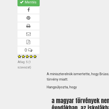
Mentés
0
Átlag:
5
(
1
szavazat)
A miniszterelnök ismertette, hogy Brü
törvény miatt.
Hangsúlyozta, hogy
a magyar törvények nem
óvodákban, az iskolákb