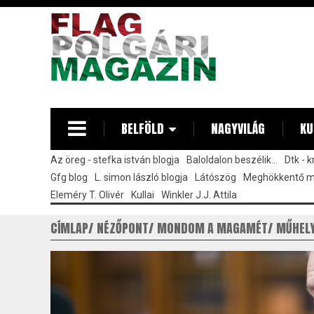
Ugrás
a
tartalomra
BELFÖLD
NAGYVILÁG
KU
Az öreg - stefka istván blogja
Baloldalon beszélik...
Dtk - 
Gfg blog
L. simon lászló blogja
Látószög
Meghökkentő 
Eleméry T. Olivér
Kullai
Winkler J.J. Attila
CÍMLAP
NÉZŐPONT
MONDOM A MAGAMÉT
MŰHEL