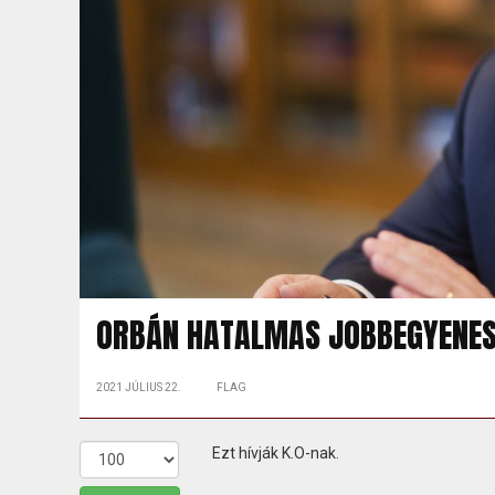
ORBÁN HATALMAS JOBBEGYENEST
2021 JÚLIUS 22.
FLAG
Ezt hívják K.O-nak.