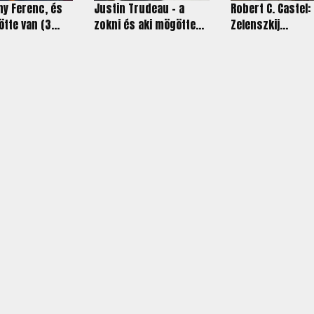
y Ferenc, és
Justin Trudeau - a
Robert C. Castel:
tte van (3...
zokni és aki mögötte...
Zelenszkij...