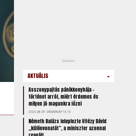
hirdetés
-
AKTUÁLIS
Asszonypajtás pánikkonyhája –
történet arról, miért érdemes és
milyen jó magunkra főzni
2026.08.09. VASÁRNAP 15:15
Németh Balázs leleplezte Vitézy Dávid
„különvonatát”, a miniszter azonnal
reagált