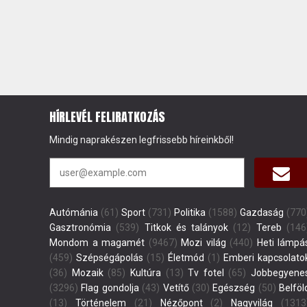
HÍRLEVÉL FELIRATKOZÁS
Mindig naprakészen legfrissebb híreinkből!
Autómánia
(61)
Sport
(731)
Politika
(1588)
Gazdaság
(770
Gasztronómia
(539)
Titkok és talányok
(12)
Tereb
(146
Mondom a magamét
(9467)
Mozi világ
(440)
Heti lámpá
(459)
Szépségápolás
(15)
Életmód
(1)
Emberi kapcsolato
(36)
Mozaik
(85)
Kultúra
(13)
Tv fotel
(65)
Jobbegyene
(3296)
Flag gondolja
(43)
Vetítő
(30)
Egészség
(50)
Belföl
(13)
Történelem
(21)
Nézőpont
(2)
Nagyvilág
(1313