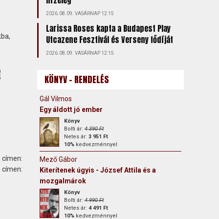
hízeleg
2026.08.09. VASÁRNAP 12:15
Larissa Roses kapta a Budapest Play
kba,
Utcazene Fesztivál és Verseny fődíját
2026.08.09. VASÁRNAP 12:15
t
KÖNYV - RENDELÉS
Gál Vilmos
Egy áldott jó ember
Könyv
Bolti ár:
4 390 Ft
Netes ár:
3 951 Ft
10%
kedvezménnyel
 címen:
Mező Gábor
ímen:
Kiterítenek úgyis - József Attila és a
mozgalmárok
Könyv
Bolti ár:
4 990 Ft
Netes ár:
4 491 Ft
10%
kedvezménnyel