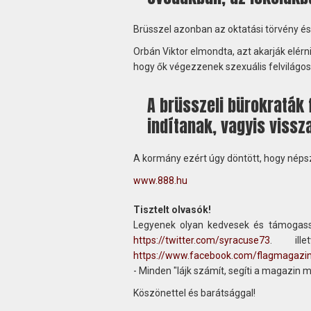
Brüsszel azonban az oktatási törvény é
Orbán Viktor elmondta, azt akarják elérn
hogy ők végezzenek szexuális felvilágosí
A brüsszeli bürokraták 
indítanak, vagyis vissz
A kormány ezért úgy döntött, hogy nép
www.888.hu
Tisztelt olvasók!
Legyenek olyan kedvesek és támogass
https://twitter.com/syracuse73
. ill
https://www.facebook.com/flagmagazi
- Minden "lájk számít, segíti a magazin 
Köszönettel és barátsággal!