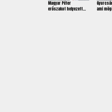
Magyar Péter
Gyurcsán
erőszakot helyezett...
ami mögö