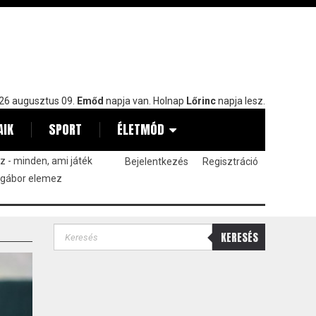
26 augusztus 09.
Emőd
napja van. Holnap
Lőrinc
napja lesz.
AIK
SPORT
ÉLETMÓD
 - minden, ami játék
Bejelentkezés
Regisztráció
 gábor elemez
KERESÉS