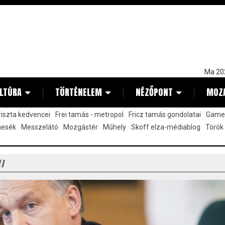
Ma 20
LTÚRA
TÖRTÉNELEM
NÉZŐPONT
MOZ
kriszta kedvencei
Frei tamás - metropol
Fricz tamás gondolatai
Gamez
mesék
Messzelátó
Mozgástér
Műhely
Skoff elza-médiablog
Török
Y