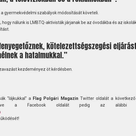
s a gyermekvédelmi szabályok módosítását követeli.
i, hogy nálunk is LMBTQ-aktivisták járjanak be az óvodákba és az iskolá
tást.
fenyegetőznek, kötelezettségszegési eljárás
aélnek a hatalmukkal.”
szavazást kezdeményez öt kérdésben.
ák "lájkukkal" a
Flag Polgári Magazin
Twitter oldalát a következő
etve a Facebook oldalát pedig az alábbi c
n
működését!