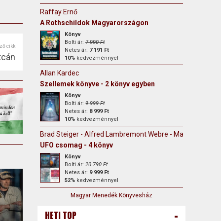
Raffay Ernő
A Rothschildok Magyarországon
Könyv
Bolti ár:
7 990 Ft
ző cikk
Netes ár:
7 191 Ft
tcán
10%
kedvezménnyel
Allan Kardec
Szellemek könyve - 2 könyv egyben
Könyv
Bolti ár:
9 999 Ft
Netes ár:
8 999 Ft
10%
kedvezménnyel
Brad Steiger - Alfred Lambremont Webre - Mary Rodwell -
UFO csomag - 4 könyv
Könyv
Bolti ár:
20 790 Ft
Netes ár:
9 999 Ft
52%
kedvezménnyel
Magyar Menedék Könyvesház
-
HETI TOP