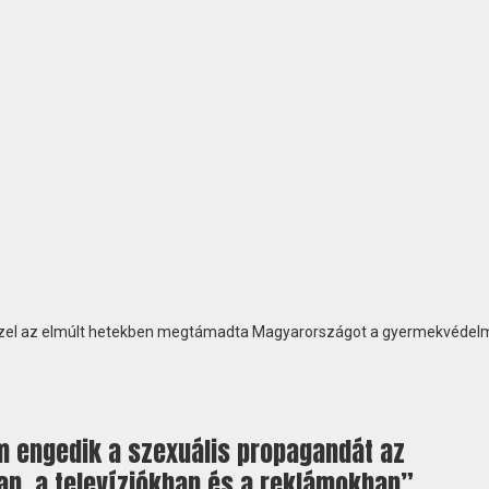
sszel az elmúlt hetekben megtámadta Magyarországot a gyermekvédel
 engedik a szexuális propagandát az
an, a televíziókban és a reklámokban”.