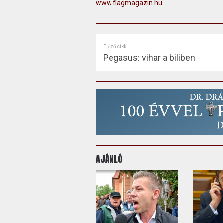
www.flagmagazin.hu
Előző cikk
Pegasus: vihar a biliben
AJÁNLÓ