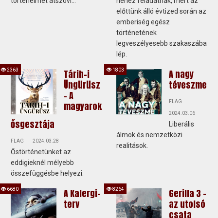
történelmét átszövi...
nehéz feladatnak, mert az
előttünk álló évtized során az
emberiség egész
történetének
legveszélyesebb szakaszába
lép.
2363
1803
Tárih-i
A nagy
Üngürüsz
téveszme
- A
FLAG
magyarok
2024.03.06
ősgesztája
Liberális
álmok és nemzetközi
FLAG
2024.03.28
realitások.
Őstörténetünket az
eddigieknél mélyebb
összefüggésbe helyezi.
6680
8264
A Kalergi-
Gerilla 3 -
terv
az utolsó
csata