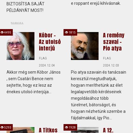
e roppant erejű kihívásnak.
BIZTOSÍTSA SAJÁT
PÉLDÁNYÁT MOST!
hirdetés
4495
1815
Kóbor -
A remény
Az utolsó
szavai -
interjú
Pio atya
FLAG
FLAG
2024.12.04
2024.12.03
Akkor még sem Kóbor János
Pio atya szavain és tanácsain
, sem Csatári Bence nem
keresztül megtudhatjuk,
sejtette, hogy ez lesz az
hogyan meríthetünk az élet
énekes utolsó interjúja...
legalapvetőbb kérdéseinek
megoldásához több
türelmet, bátorságot, és
hogyan nézhetünk szembe a
fájdalmakkal, így Pio...
5293
1928
A Titkos
A 12.