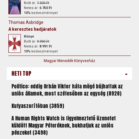
Bolti ár:
7 500 Ft
Netes ár:
6 750 Ft
10%
kedvezménnyel
Thomas Asbridge
A keresztes hadjáratok
Könyv
Bolti ár:
9 990 Ft
Netes ár:
8 991 Ft
10%
kedvezménnyel
Magyar Menedék Könyvesház
-
HETI TOP
Politico: eddig Orbán Viktor háta mögé bújhattak az
uniós államok, most szétesőben az egység (8928)
Kutyaszorítóban (3859)
A Human Rights Watch is figyelmeztető üzenetet
küldött Magyar Péteréknek, bukhatjuk az uniós
pénzeket (3498)