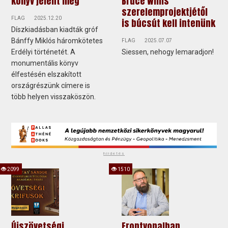
könyv jelent meg
Bruce Willis
szerelemprojektjétől
FLAG
2025.12.20
is búcsút kell intenünk
Díszkiadásban kiadták gróf
Bánffy Miklós háromkötetes
FLAG
2025.07.07
Erdélyi történetét. A
Siessen, nehogy lemaradjon!
monumentális könyv
élfestésén elszakított
országrészünk címere is
több helyen visszaköszön.
hirdetés
2099
1510
Újszövetségi
Frontvonalban