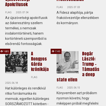
Apokrifusok
FLAG
2025.07.03
A Fidesz alapítója, pártja
FLAG
2025.07.04
Az újszövetségi apokrifusok
frakcióvezetője ellenzékben
az őskeresztény szellem
és kormányon.
termékei, s nemcsak
irodalomtörténeti, hanem
kortörténeti szempontból is
elsőrendű fontosságúak.
1685
1149
A
Bogár
Rongyos
László:
Gárda
Trump -
krónikája
Támadás
a deep
FLAG
state ellen
2025.06.18
Hat különleges és rendkívül
FLAG
2025.06.15
Könyvemben azt próbálom
ritka forrásmunka és
nyomon követni, hogy
memoár, egyetlen különleges
miképpen próbál megfelelni
SORSZÁMOZOTT kötetben -