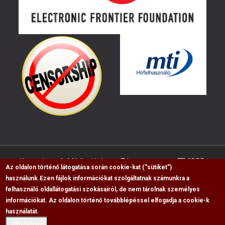
Kapcsolat
Médiaajánlat
Impresszum
GDPR
Az oldalon történő látogatása során cookie-kat (“sütiket”)
használunk.
Ezen fájlok információkat szolgáltatnak számunkra a
felhasználó oldallátogatási szokásairól, de nem tárolnak személyes
RSS
információkat. Az oldalon történő továbblépéssel elfogadja a cookie-k
használatát.
Copyright © 2009-2026, Flag Polgári Magazin saját
cikkeinek átvétele, másolása csak a forrás
Elfogadom