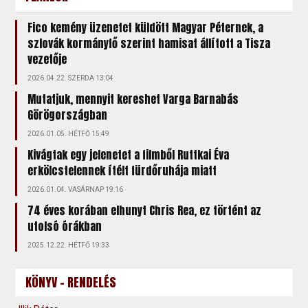
Fico kemény üzenetet küldött Magyar Péternek, a
szlovák kormányfő szerint hamisat állított a Tisza
vezetője
2026.04.22. SZERDA 13:04
Mutatjuk, mennyit kereshet Varga Barnabás
Görögországban
2026.01.05. HÉTFŐ 15:49
Kivágtak egy jelenetet a filmből Ruttkai Éva
erkölcstelennek ítélt fürdőruhája miatt
2026.01.04. VASÁRNAP 19:16
74 éves korában elhunyt Chris Rea, ez történt az
utolsó órákban
2025.12.22. HÉTFŐ 19:33
KÖNYV - RENDELÉS