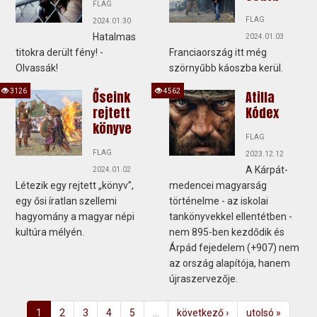
FLAG
FLAG
2024.01.30
Hatalmas
2024.01.03
titokra derült fény! -
Franciaország itt még
Olvassák!
szörnyűbb káoszba kerül.
3126
4562
Őseink
Atilla
rejtett
Kódex
könyve
FLAG
FLAG
2023.12.12
A Kárpát-
2024.01.02
Létezik egy rejtett „könyv”,
medencei magyarság
egy ősi íratlan szellemi
történelme - az iskolai
hagyomány a magyar népi
tankönyvekkel ellentétben -
kultúra mélyén.
nem 895-ben kezdődik és
Árpád fejedelem (+907) nem
az ország alapítója, hanem
újraszervezője.
1
2
3
4
5
…
következő ›
utolsó »