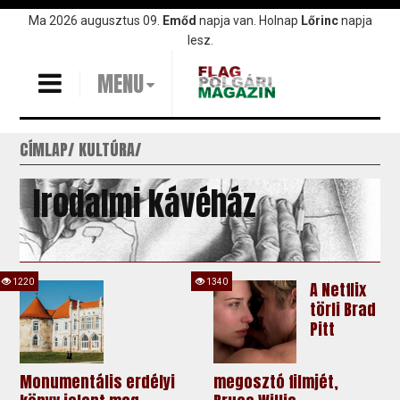
Ugrás
Ma 2026 augusztus 09.
Emőd
napja van. Holnap
Lőrinc
napja
a
lesz.
tartalomra
MENU
CÍMLAP
KULTÚRA
Irodalmi kávéház
1220
1340
A Netflix
törli Brad
Pitt
Monumentális erdélyi
megosztó filmjét,