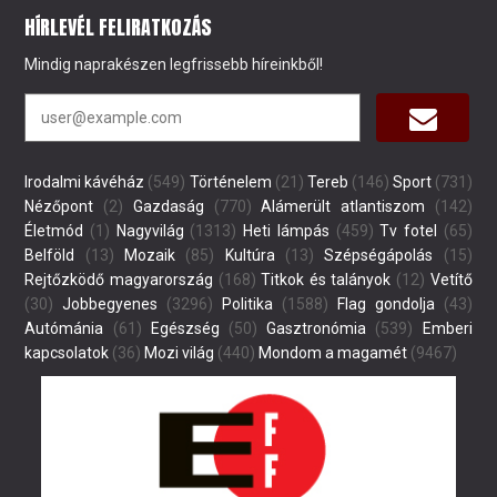
HÍRLEVÉL FELIRATKOZÁS
Mindig naprakészen legfrissebb híreinkből!
Irodalmi kávéház
(549)
Történelem
(21)
Tereb
(146)
Sport
(731)
Nézőpont
(2)
Gazdaság
(770)
Alámerült atlantiszom
(142)
Életmód
(1)
Nagyvilág
(1313)
Heti lámpás
(459)
Tv fotel
(65)
Belföld
(13)
Mozaik
(85)
Kultúra
(13)
Szépségápolás
(15)
Rejtőzködő magyarország
(168)
Titkok és talányok
(12)
Vetítő
(30)
Jobbegyenes
(3296)
Politika
(1588)
Flag gondolja
(43)
Autómánia
(61)
Egészség
(50)
Gasztronómia
(539)
Emberi
kapcsolatok
(36)
Mozi világ
(440)
Mondom a magamét
(9467)