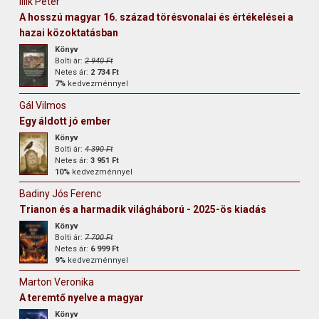
Illik Péter
A hosszú magyar 16. század törésvonalai és értékelései a
hazai közoktatásban
Könyv
Bolti ár:
2 940 Ft
Netes ár:
2 734 Ft
7%
kedvezménnyel
Gál Vilmos
Egy áldott jó ember
Könyv
Bolti ár:
4 390 Ft
Netes ár:
3 951 Ft
10%
kedvezménnyel
Badiny Jós Ferenc
Trianon és a harmadik világháború - 2025-ös kiadás
Könyv
Bolti ár:
7 700 Ft
Netes ár:
6 999 Ft
9%
kedvezménnyel
Marton Veronika
A teremtő nyelve a magyar
Könyv