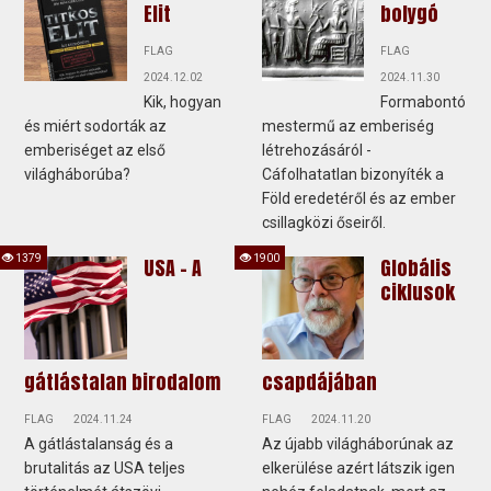
Elit
bolygó
FLAG
FLAG
2024.12.02
2024.11.30
Kik, hogyan
Formabontó
és miért sodorták az
mestermű az emberiség
emberiséget az első
létrehozásáról -
világháborúba?
Cáfolhatatlan bizonyíték a
Föld eredetéről és az ember
csillagközi őseiről.
1379
1900
USA - A
Globális
ciklusok
gátlástalan birodalom
csapdájában
FLAG
2024.11.24
FLAG
2024.11.20
A gátlástalanság és a
Az újabb világháborúnak az
brutalitás az USA teljes
elkerülése azért látszik igen