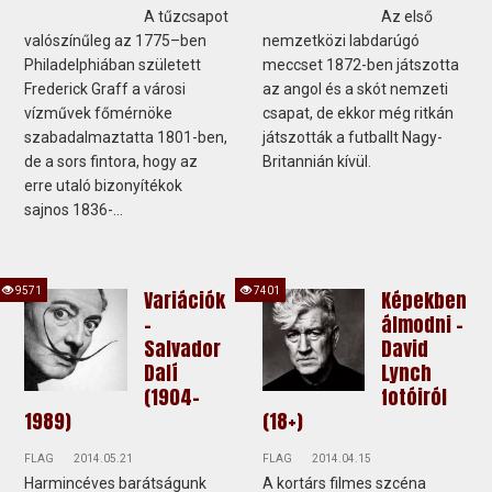
A tűzcsapot
Az első
valószínűleg az 1775–ben
nemzetközi labdarúgó
Philadelphiában született
meccset 1872-ben játszotta
Frederick Graff a városi
az angol és a skót nemzeti
vízművek főmérnöke
csapat, de ekkor még ritkán
szabadalmaztatta 1801-ben,
játszották a futballt Nagy-
de a sors fintora, hogy az
Britannián kívül.
erre utaló bizonyítékok
sajnos 1836-...
9571
7401
Variációk
Képekben
-
álmodni -
Salvador
David
Dalí
Lynch
(1904-
fotóiról
1989)
(18+)
FLAG
2014.05.21
FLAG
2014.04.15
Harmincéves barátságunk
A kortárs filmes szcéna