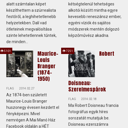
alatt számtalan képet
kétségtelenül tehetséges
készíthettem a szürrealista
alkotói között mintha egyre
festőről, a leghihetetlenebb
kevesebb reneszánsz ember,
helyzetekben. Dalí vad
egyéni víziók és sajátos
ötleteinek megvalósítása
módszerek mentén dolgozó
szinte lehetetlennek tűntek,
képzőművész akadna.
de minden...
5101
7251
Maurice-
Robert
Louis
Branger
(1874-
1950)
Doisneau:
Szerelmespárok
FLAG
2014.02.27
Az 1874-ben született
FLAG
2014.02.18
Maurice-Louis Branger
Ma Robert Doisneau francia
huszonegy évesen kezdett el
fotográfus egyik híres
fényképezni. Mivel
sorozatát mutatjuk be.
nemrégen A Mai Manó Ház
Doisneau ezerszámra
Facebook oldalán a HÉT