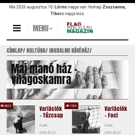
Ugrás
Ma 2026 augusztus 10.
Lőrinc
napja van. Holnap
Zsuzsanna,
a
Tiborc
napja lesz.
tartalomra
MENU
CÍMLAP
KULTÚRA
IRODALMI KÁVÉHÁZ
Mai manó ház -
világoskamra
6833
7094
Variációk
Variációk
– Tűzcsap
– Foci
FLAG
FLAG
2014.07.21
2014.06.22