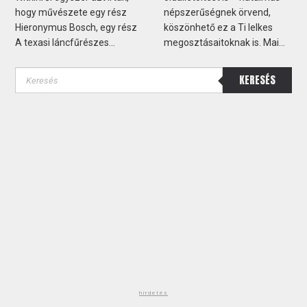
hogy művészete egy rész
népszerűségnek örvend,
Hieronymus Bosch, egy rész
köszönhető ez a Ti lelkes
A texasi láncfűrészes...
megosztásaitoknak is. Mai...
KERESÉS
hirdetés