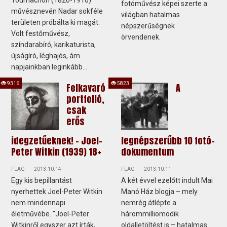
Tournachon (1820-1910)
fotóművész képei szerte a
művésznevén Nadar sokféle
világban hatalmas
területen próbálta ki magát.
népszerűségnek
Volt festőművész,
örvendenek.
színdarabíró, karikaturista,
újságíró, léghajós, ám
napjainkban leginkább...
9316
5823
Felkavaró
A
portfolió,
csak
erős
idegzetűeknek! - Joel-
legnépszerűbb 10 fotó-
Peter Witkin (1939) 18+
dokumentum
FLAG
2013.10.14
FLAG
2013.10.11
Egy kis bepillantást
A két évvel ezelőtt indult Mai
nyerhettek Joel-Peter Witkin
Manó Ház blogja – mely
nem mindennapi
nemrég átlépte a
életművébe. "Joel-Peter
hárommilliomodik
Witkinről egyszer azt írták,
oldalletöltést is – hatalmas