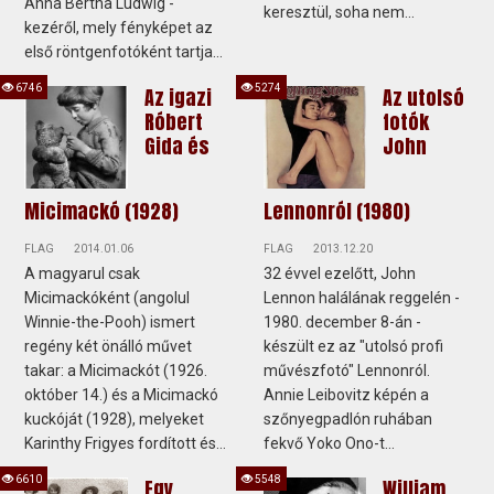
Anna Bertha Ludwig -
keresztül, soha nem...
kezéről, mely fényképet az
első röntgenfotóként tartja...
6746
5274
Az igazi
Az utolsó
Róbert
fotók
Gida és
John
Micimackó (1928)
Lennonról (1980)
FLAG
2014.01.06
FLAG
2013.12.20
A magyarul csak
32 évvel ezelőtt, John
Micimackóként (angolul
Lennon halálának reggelén -
Winnie-the-Pooh) ismert
1980. december 8-án -
regény két önálló művet
készült ez az "utolsó profi
takar: a Micimackót (1926.
művészfotó" Lennonról.
október 14.) és a Micimackó
Annie Leibovitz képén a
kuckóját (1928), melyeket
szőnyegpadlón ruhában
Karinthy Frigyes fordított és...
fekvő Yoko Ono-t...
6610
5548
Egy
William