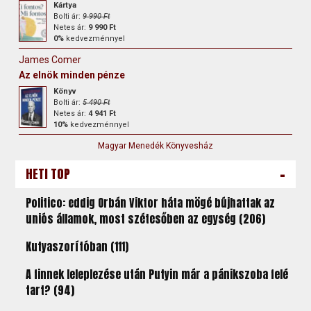
Kártya
Bolti ár:
9 990 Ft
Netes ár:
9 990 Ft
0%
kedvezménnyel
James Comer
Az elnök minden pénze
Könyv
Bolti ár:
5 490 Ft
Netes ár:
4 941 Ft
10%
kedvezménnyel
Magyar Menedék Könyvesház
-
HETI TOP
Politico: eddig Orbán Viktor háta mögé bújhattak az
uniós államok, most szétesőben az egység (206)
Kutyaszorítóban (111)
A finnek leleplezése után Putyin már a pánikszoba felé
tart? (94)