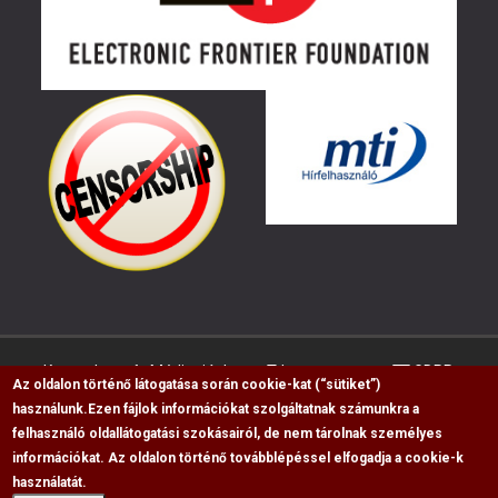
Kapcsolat
Médiaajánlat
Impresszum
GDPR
Az oldalon történő látogatása során cookie-kat (“sütiket”)
használunk.
Ezen fájlok információkat szolgáltatnak számunkra a
felhasználó oldallátogatási szokásairól, de nem tárolnak személyes
RSS
információkat. Az oldalon történő továbblépéssel elfogadja a cookie-k
Copyright © 2009-2026, Flag Polgári Magazin saját
használatát.