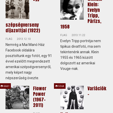
Klein:
Evelyn
Tripp,
Párizs,
szépségverseny
1958
díjazottjai (1922)
FLAG
2013.11.22
FLAG
2013.12.10
Evelyn Tripp portréja nem
Nemrég a Mai Manó Ház
tipikus divatfotó, ma sem
Facebook oldalára
tekintenénk annak. Klein
posztoltunk egy fotót, egy 91
1955 és 1965 között
évvel ezelőtt megrendezett
dolgozott az amerikai
amerikai szépségversenyről,
Vouge-nak.
mely képet nagy
népszerűség övezte.
6661
5564
Flower
Variációk
Power
–
(1967-
2011)