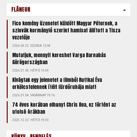
-
FLÂNEUR
Fico kemény üzenetet küldött Magyar Péternek, a
szlovák kormányfő szerint hamisat állított a Tisza
vezetője
2026.04.22. SZERDA 13:04
Mutatjuk, mennyit kereshet Varga Barnabás
Görögországban
2026.01.05. HÉTFŐ 15:49
Kivágtak egy jelenetet a filmből Ruttkai Éva
erkölcstelennek ítélt fürdőruhája miatt
2026.01.04. VASÁRNAP 19:16
74 éves korában elhunyt Chris Rea, ez történt az
utolsó órákban
2025.12.22. HÉTFŐ 19:33
KÖNYV - RENDELÉS