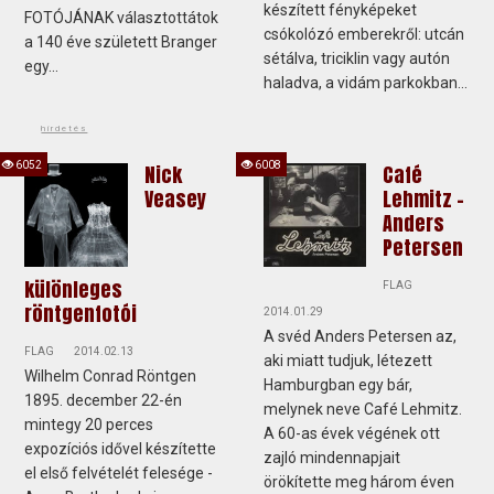
készített fényképeket
FOTÓJÁNAK választottátok
csókolózó emberekről: utcán
a 140 éve született Branger
sétálva, triciklin vagy autón
egy...
haladva, a vidám parkokban...
hirdetés
6052
6008
Nick
Café
Veasey
Lehmitz -
Anders
Petersen
különleges
FLAG
röntgenfotói
2014.01.29
A svéd Anders Petersen az,
FLAG
2014.02.13
aki miatt tudjuk, létezett
Wilhelm Conrad Röntgen
Hamburgban egy bár,
1895. december 22-én
melynek neve Café Lehmitz.
mintegy 20 perces
A 60-as évek végének ott
expozíciós idővel készítette
zajló mindennapjait
el első felvételét felesége -
örökítette meg három éven