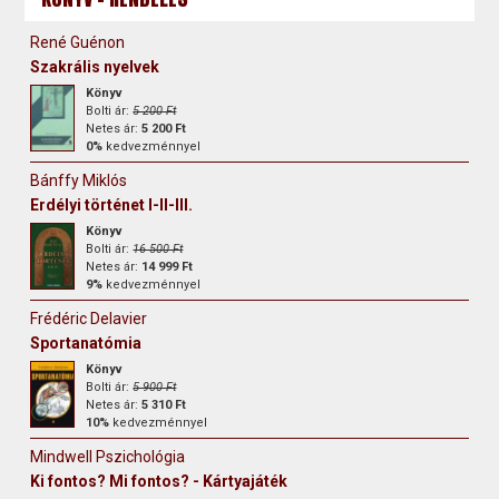
René Guénon
Szakrális nyelvek
Könyv
Bolti ár:
5 200 Ft
Netes ár:
5 200 Ft
0%
kedvezménnyel
Bánffy Miklós
Erdélyi történet I-II-III.
Könyv
Bolti ár:
16 500 Ft
Netes ár:
14 999 Ft
9%
kedvezménnyel
Frédéric Delavier
Sportanatómia
Könyv
Bolti ár:
5 900 Ft
Netes ár:
5 310 Ft
10%
kedvezménnyel
Mindwell Pszichológia
Ki fontos? Mi fontos? - Kártyajáték