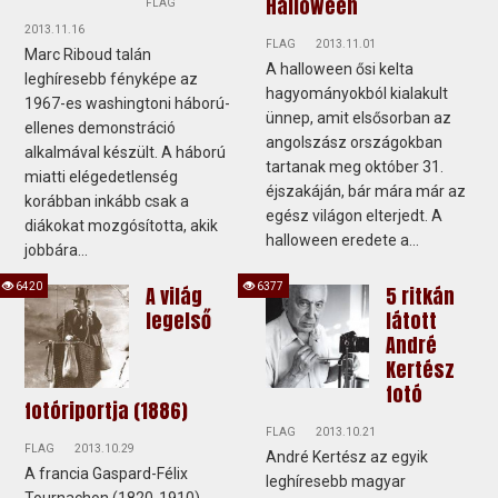
Halloween
FLAG
2013.11.16
FLAG
2013.11.01
Marc Riboud talán
A halloween ősi kelta
leghíresebb fényképe az
hagyományokból kialakult
1967-es washingtoni háború-
ünnep, amit elsősorban az
ellenes demonstráció
angolszász országokban
alkalmával készült. A háború
tartanak meg október 31.
miatti elégedetlenség
éjszakáján, bár mára már az
korábban inkább csak a
egész világon elterjedt. A
diákokat mozgósította, akik
halloween eredete a...
jobbára...
6420
6377
A világ
5 ritkán
legelső
látott
André
Kertész
fotó
fotóriportja (1886)
FLAG
2013.10.21
FLAG
2013.10.29
André Kertész az egyik
A francia Gaspard-Félix
leghíresebb magyar