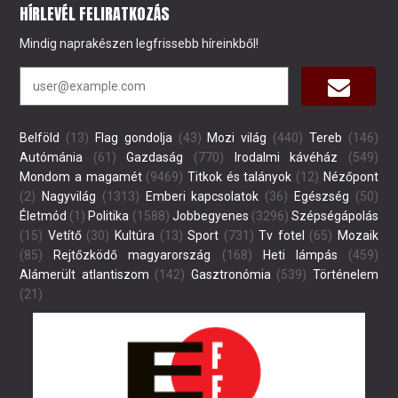
HÍRLEVÉL FELIRATKOZÁS
Mindig naprakészen legfrissebb híreinkből!
Belföld
(13)
Flag gondolja
(43)
Mozi világ
(440)
Tereb
(146)
Autómánia
(61)
Gazdaság
(770)
Irodalmi kávéház
(549)
Mondom a magamét
(9469)
Titkok és talányok
(12)
Nézőpont
(2)
Nagyvilág
(1313)
Emberi kapcsolatok
(36)
Egészség
(50)
Életmód
(1)
Politika
(1588)
Jobbegyenes
(3296)
Szépségápolás
(15)
Vetítő
(30)
Kultúra
(13)
Sport
(731)
Tv fotel
(65)
Mozaik
(85)
Rejtőzködő magyarország
(168)
Heti lámpás
(459)
Alámerült atlantiszom
(142)
Gasztronómia
(539)
Történelem
(21)