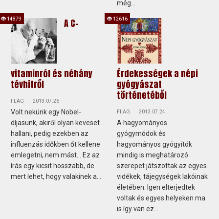
még...
14879
12616
A C-
vitaminról és néhány
Érdekességek a népi
tévhitről
gyógyászat
történetéből
FLAG
2013.07.26
Volt nekünk egy Nobel-
FLAG
2013.07.24
díjasunk, akiről olyan keveset
A hagyományos
hallani, pedig ezekben az
gyógymódok és
influenzás időkben őt kellene
hagyományos gyógyítók
emlegetni, nem mást... Ez az
mindig is meghatározó
írás egy kicsit hosszabb, de
szerepet játszottak az egyes
mert lehet, hogy valakinek a...
vidékek, tájegységek lakóinak
életében. Igen elterjedtek
voltak és egyes helyeken ma
is így van ez...