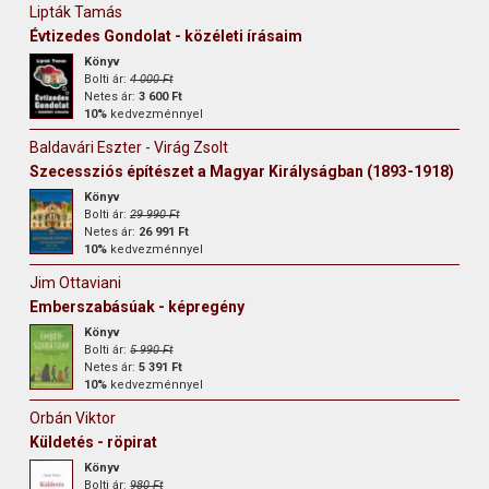
Lipták Tamás
Évtizedes Gondolat - közéleti írásaim
Könyv
Bolti ár:
4 000 Ft
Netes ár:
3 600 Ft
10%
kedvezménnyel
Baldavári Eszter - Virág Zsolt
Szecessziós építészet a Magyar Királyságban (1893-1918)
Könyv
Bolti ár:
29 990 Ft
Netes ár:
26 991 Ft
10%
kedvezménnyel
Jim Ottaviani
Emberszabásúak - képregény
Könyv
Bolti ár:
5 990 Ft
Netes ár:
5 391 Ft
10%
kedvezménnyel
Orbán Viktor
Küldetés - röpirat
Könyv
Bolti ár:
980 Ft