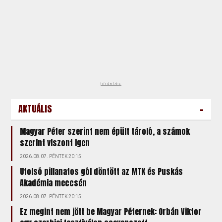
hirdetés
-
AKTUÁLIS
Magyar Péter szerint nem épült tároló, a számok
szerint viszont igen
2026.08.07. PÉNTEK 20:15
Utolsó pillanatos gól döntött az MTK és Puskás
Akadémia meccsén
2026.08.07. PÉNTEK 20:15
Ez megint nem jött be Magyar Péternek: Orbán Viktor