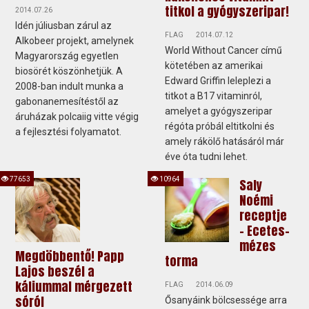
titkol a gyógyszeripar!
2014.07.26
Idén júliusban zárul az
FLAG
2014.07.12
Alkobeer projekt, amelynek
World Without Cancer című
Magyarország egyetlen
kötetében az amerikai
biosörét köszönhetjük. A
Edward Griffin leleplezi a
2008-ban indult munka a
titkot a B17 vitaminról,
gabonanemesítéstől az
amelyet a gyógyszeripar
áruházak polcaiig vitte végig
régóta próbál eltitkolni és
a fejlesztési folyamatot.
amely rákölő hatásáról már
éve óta tudni lehet.
77653
10964
Saly
Noémi
receptje
- Ecetes-
mézes
Megdöbbentő! Papp
torma
Lajos beszél a
káliummal mérgezett
FLAG
2014.06.09
sóról
Ősanyáink bölcsessége arra