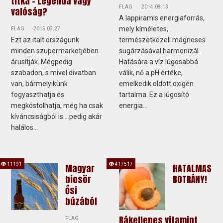
titka - Legenda vagy
FLAG
2014.08.13
valóság?
A lappiramis energiaforrás,
mely kíméletes,
FLAG
2015.03.27
Ezt az italt országunk
természetközeli mágneses
minden szupermarketjében
sugárzásával harmonizál.
árusítják. Mégpedig
Hatására a víz lúgosabbá
szabadon, s mivel divatban
válik, nő a pH értéke,
van, bármelyikünk
emelkedik oldott oxigén
fogyaszthatja és
tartalma. Ez a lúgosító
megkóstolhatja, még ha csak
energia...
kíváncsiságból is....pedig akár
halálos...
11191
417517
Magyar
HATALMAS
biosör
BOTRÁNY!
ősi
búzából
Rákellenes vitamint
FLAG