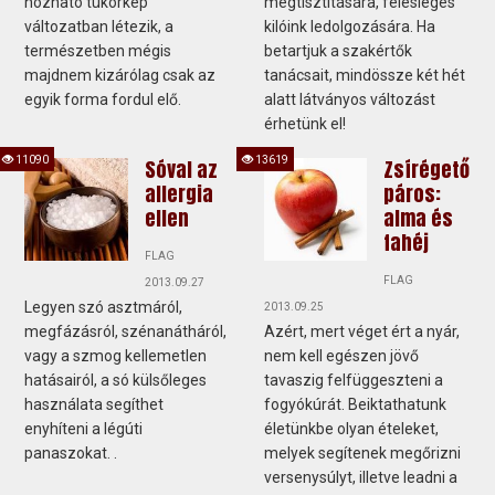
hozható tükörkép
megtisztítására, felesleges
változatban létezik, a
kilóink ledolgozására. Ha
természetben mégis
betartjuk a szakértők
majdnem kizárólag csak az
tanácsait, mindössze két hét
egyik forma fordul elő.
alatt látványos változást
érhetünk el!
11090
13619
Sóval az
Zsírégető
allergia
páros:
ellen
alma és
fahéj
FLAG
FLAG
2013.09.27
Legyen szó asztmáról,
2013.09.25
megfázásról, szénanátháról,
Azért, mert véget ért a nyár,
vagy a szmog kellemetlen
nem kell egészen jövő
hatásairól, a só külsőleges
tavaszig felfüggeszteni a
használata segíthet
fogyókúrát. Beiktathatunk
enyhíteni a légúti
életünkbe olyan ételeket,
panaszokat. .
melyek segítenek megőrizni
versenysúlyt, illetve leadni a