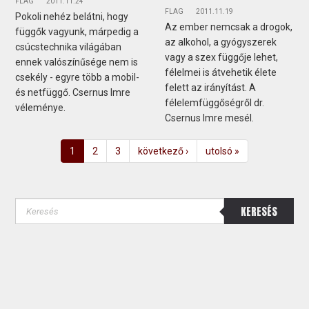
FLAG
2011.11.24
FLAG
2011.11.19
Pokoli nehéz belátni, hogy
Az ember nemcsak a drogok,
függők vagyunk, márpedig a
az alkohol, a gyógyszerek
csúcstechnika világában
vagy a szex függője lehet,
ennek valószínűsége nem is
félelmei is átvehetik élete
csekély - egyre több a mobil-
felett az irányítást. A
és netfüggő. Csernus Imre
félelemfüggőségről dr.
véleménye.
Csernus Imre mesél.
1
2
3
következő ›
utolsó »
KERESÉS