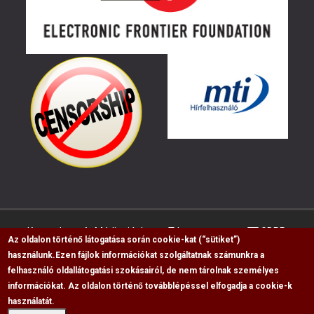
Kapcsolat
Médiaajánlat
Impresszum
GDPR
Az oldalon történő látogatása során cookie-kat (“sütiket”)
használunk.
Ezen fájlok információkat szolgáltatnak számunkra a
felhasználó oldallátogatási szokásairól, de nem tárolnak személyes
RSS
információkat. Az oldalon történő továbblépéssel elfogadja a cookie-k
használatát.
Copyright © 2009-2026, Flag Polgári Magazin saját