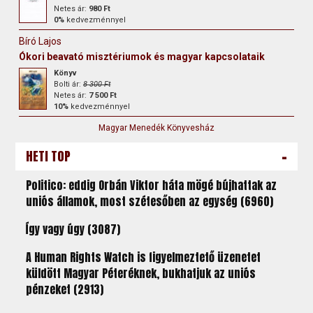
Netes ár:
980 Ft
0%
kedvezménnyel
Bíró Lajos
Ókori beavató misztériumok és magyar kapcsolataik
Könyv
Bolti ár:
8 300 Ft
Netes ár:
7 500 Ft
10%
kedvezménnyel
Magyar Menedék Könyvesház
-
HETI TOP
Politico: eddig Orbán Viktor háta mögé bújhattak az
uniós államok, most szétesőben az egység (6960)
Így vagy úgy (3087)
A Human Rights Watch is figyelmeztető üzenetet
küldött Magyar Péteréknek, bukhatjuk az uniós
pénzeket (2913)