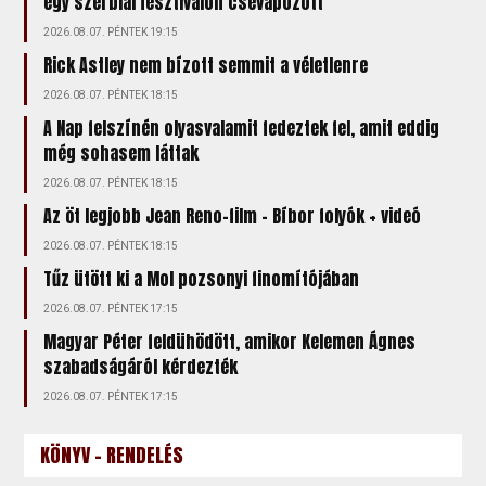
egy szerbiai fesztiválon csevapozott
2026.08.07. PÉNTEK 19:15
Rick Astley nem bízott semmit a véletlenre
2026.08.07. PÉNTEK 18:15
A Nap felszínén olyasvalamit fedeztek fel, amit eddig
még sohasem láttak
2026.08.07. PÉNTEK 18:15
Az öt legjobb Jean Reno-film – Bíbor folyók + videó
2026.08.07. PÉNTEK 18:15
Tűz ütött ki a Mol pozsonyi finomítójában
2026.08.07. PÉNTEK 17:15
Magyar Péter feldühödött, amikor Kelemen Ágnes
szabadságáról kérdezték
2026.08.07. PÉNTEK 17:15
KÖNYV - RENDELÉS