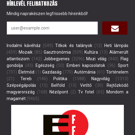
HÍRLEVÉL FELIRATKOZÁS
Mindig naprakészen legfrissebb híreinkből!
Irodalmi kávéház
(549)
Titkok és talányok
(12)
Heti lámpás
(459)
Mozaik
(85)
Gasztronómia
(539)
Kultúra
(13)
Alámerült
atlantiszom
(142)
Jobbegyenes
(3296)
Mozi világ
(440)
Flag
gondolja
(43)
Egészség
(50)
Emberi kapcsolatok
(36)
Sport
(731)
Életmód
(1)
Gazdaság
(770)
Autómánia
(61)
Történelem
(21)
Tereb
(146)
Politika
(1588)
Nagyvilág
(1313)
Szépségápolás
(15)
Belföld
(13)
Vetítő
(30)
Rejtőzködő
magyarország
(168)
Nézőpont
(2)
Tv fotel
(65)
Mondom a
magamét
(9465)