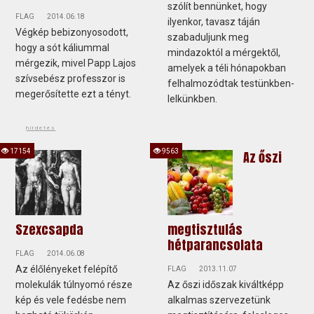
szólít bennünket, hogy
FLAG
2014.06.18
ilyenkor, tavasz táján
Végkép bebizonyosodott,
szabaduljunk meg
hogy a sót káliummal
mindazoktól a mérgektől,
mérgezik, mivel Papp Lajos
amelyek a téli hónapokban
szívsebész professzor is
felhalmozódtak testünkben-
megerősítette ezt a tényt.
lelkünkben.
hirdetés
17154
9563
Az őszi
Szexcsapda
megtisztulás
hétparancsolata
FLAG
2014.06.08
Az élőlényeket felépítő
FLAG
2013.11.07
molekulák túlnyomó része
Az őszi időszak kiváltképp
kép és vele fedésbe nem
alkalmas szervezetünk