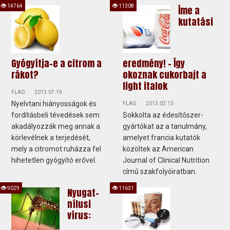
14764
11308
Íme a
kutatási
Gyógyítja-e a citrom a
eredmény! - Így
rákot?
okoznak cukorbajt a
light italok
FLAG
2013.07.19
Nyelvtani hiányosságok és
FLAG
2013.02.13
fordításbeli tévedések sem
Sokkolta az édesítőszer-
akadályozzák meg annak a
gyártókat az a tanulmány,
körlevélnek a terjedését,
amelyet francia kutatók
mely a citromot ruházza fel
közöltek az American
hihetetlen gyógyító erővel.
Journal of Clinical Nutrition
című szakfolyóiratban.
9029
11631
Nyugat-
nílusi
vírus: