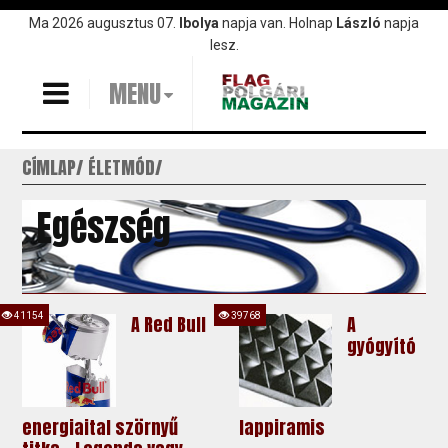
Ugrás
Ma 2026 augusztus 07.
Ibolya
napja van. Holnap
László
napja
a
lesz.
tartalomra
MENU
CÍMLAP
ÉLETMÓD
Egészség
41154
39768
A Red Bull
A
gyógyító
energiaital szörnyű
lappiramis