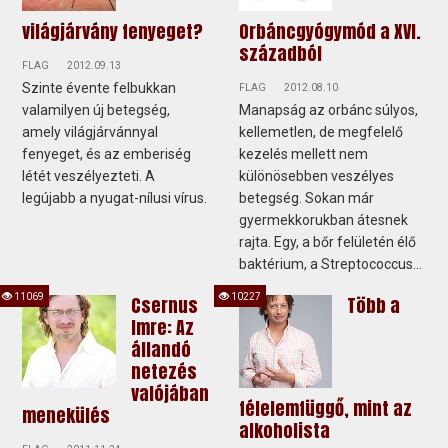
világjárvány fenyeget?
Orbáncgyógymód a XVI.
századból
FLAG
2012.09.13
Szinte évente felbukkan
FLAG
2012.08.10
valamilyen új betegség,
Manapság az orbánc súlyos,
amely világjárvánnyal
kellemetlen, de megfelelő
fenyeget, és az emberiség
kezelés mellett nem
létét veszélyezteti. A
különösebben veszélyes
legújabb a nyugat-nílusi vírus.
betegség. Sokan már
gyermekkorukban átesnek
rajta. Egy, a bőr felületén élő
baktérium, a Streptococcus...
11069
10227
Csernus
Több a
Imre: Az
állandó
netezés
valójában
félelemfüggő, mint az
menekülés
alkoholista