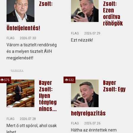
Zsolt:
Zsolt:
Ezen
ordítva
röhögök
Önfeljelentés!
FLAG
2026.07.29
FLAG
2026.07.30
Ezt nézzék!
Várom a tisztelt rendőrség
és a melyen tisztelt ÁVH
megjelenését!
hirdetés
575
532
Bayer
Bayer
Zsolt:
Zsolt: Egy
Ilyen
tényleg
nincs...
helyreigazítás
FLAG
2026.07.28
FLAG
2026.07.26
Mert ő ott spórol, ahol csak
Hátha az érintettek nem
lehet...