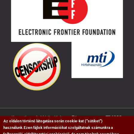
Kapcsolat
Médiaajánlat
Impresszum
GDPR
Az oldalon történő látogatása során cookie-kat (“sütiket”)
használunk.
Ezen fájlok információkat szolgáltatnak számunkra a