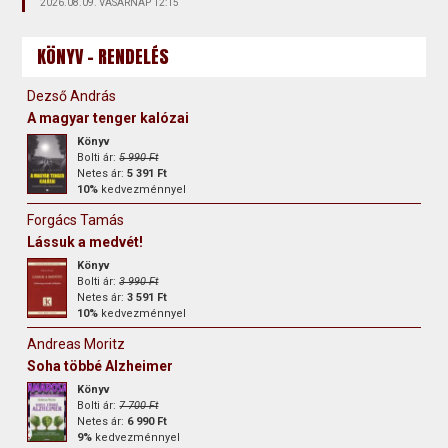
2026.08.09. VASÁRNAP 12:15
KÖNYV - RENDELÉS
Dezső András
A magyar tenger kalózai
Könyv
Bolti ár:
5 990 Ft
Netes ár:
5 391 Ft
10%
kedvezménnyel
Forgács Tamás
Lássuk a medvét!
Könyv
Bolti ár:
3 990 Ft
Netes ár:
3 591 Ft
10%
kedvezménnyel
Andreas Moritz
Soha többé Alzheimer
Könyv
Bolti ár:
7 700 Ft
Netes ár:
6 990 Ft
9%
kedvezménnyel