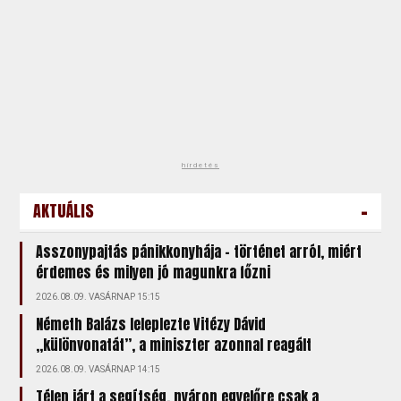
hirdetés
-
AKTUÁLIS
Asszonypajtás pánikkonyhája – történet arról, miért
érdemes és milyen jó magunkra főzni
2026.08.09. VASÁRNAP 15:15
Németh Balázs leleplezte Vitézy Dávid
„különvonatát”, a miniszter azonnal reagált
2026.08.09. VASÁRNAP 14:15
Télen járt a segítség, nyáron egyelőre csak a