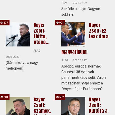
FLAG
2026.07.09
Sokféle a hülye. Nagyon
sokféle.
677
924
Bayer
Bayer
Zsolt:
Zsolt: Ez
Előtte,
lesz ám a
utána...
Magyarikum!
FLAG
2026.06.29
FLAG
2026.06.27
(Sánta kutya a nagy
Apropó, európai normák!
melegben)
Churchill 38 évig volt
parlamenti képviselő. Vajon
mit szólnak majd ehhez a
fényességes Európában?
704
552
Bayer
Bayer
Zsolt:
Zsolt:
Számok,
Kultúra a