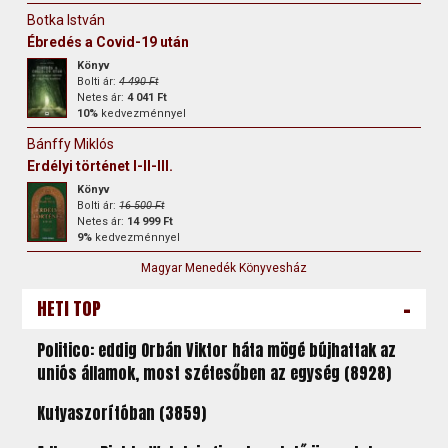
Botka István
Ébredés a Covid-19 után
Könyv
Bolti ár:
4 490 Ft
Netes ár:
4 041 Ft
10%
kedvezménnyel
Bánffy Miklós
Erdélyi történet I-II-III.
Könyv
Bolti ár:
16 500 Ft
Netes ár:
14 999 Ft
9%
kedvezménnyel
Magyar Menedék Könyvesház
-
HETI TOP
Politico: eddig Orbán Viktor háta mögé bújhattak az
uniós államok, most szétesőben az egység (8928)
Kutyaszorítóban (3859)