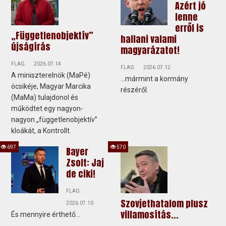
Azért jó
lenne
erről is
„Függetlenobjektív”
hallani valami
újságírás
magyarázatot!
FLAG
2026.07.14
FLAG
2026.07.12
A miniszterelnök (MaPé)
...mármint a kormány
öcsikéje, Magyar Marcika
részéről.
(MaMa) tulajdonol és
működtet egy nagyon-
nagyon „függetlenobjektív”
kloákát, a Kontrollt.
697
570
Bayer
Zsolt: Jaj
de ciki!
FLAG
Szovjethatalom plusz
2026.07.10
villamosítás...
És mennyire érthető...