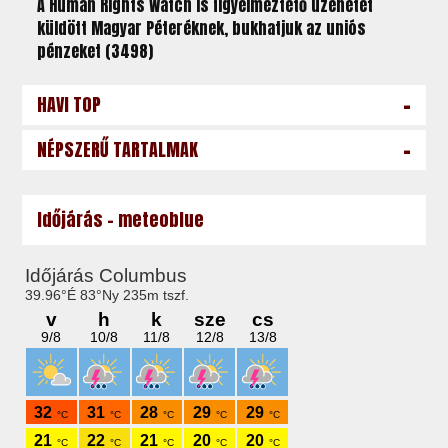
A Human Rights Watch is figyelmeztető üzenetet
küldött Magyar Péteréknek, bukhatjuk az uniós
pénzeket (3498)
-
HAVI TOP
-
NÉPSZERŰ TARTALMAK
Időjárás - meteoblue