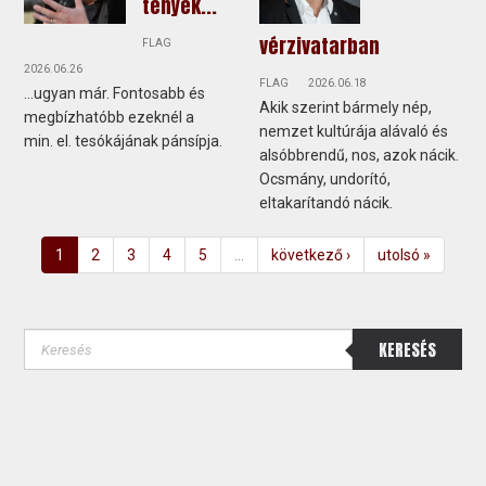
tények...
vérzivatarban
FLAG
2026.06.26
FLAG
2026.06.18
...ugyan már. Fontosabb és
Akik szerint bármely nép,
megbízhatóbb ezeknél a
nemzet kultúrája alávaló és
min. el. tesókájának pánsípja.
alsóbbrendű, nos, azok nácik.
Ocsmány, undorító,
eltakarítandó nácik.
1
2
3
4
5
…
következő ›
utolsó »
KERESÉS