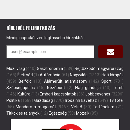
HÍRLEVÉL FELIRATKOZÁS
Mindig naprakészen legfrissebb híreinkből!
Mozi világ
(440)
Gasztronómia
(539)
Rejtőzködő magyarország
(168)
Életmód
(1)
Autómánia
(61)
Nagyvilág
(1313)
Heti lámpás
(459)
Belföld
(13)
Alámerült atlantiszom
(142)
Sport
(731)
Szépségápolás
(15)
Nézőpont
(2)
Flag gondolja
(43)
Tereb
(146)
Kultúra
(13)
Emberi kapcsolatok
(36)
Jobbegyenes
(3296)
Politika
(1588)
Gazdaság
(770)
Irodalmi kávéház
(549)
Tv fotel
(65)
Mondom a magamét
(9467)
Vetítő
(30)
Történelem
(21)
Titkok és talányok
(12)
Egészség
(50)
Mozaik
(85)