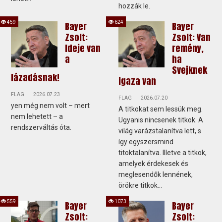
hozzák le.
459
624
Bayer
Bayer
Zsolt:
Zsolt: Van
Ideje van
remény,
a
ha
Svejknek
lázadásnak!
igaza van
FLAG
2026.07.23
FLAG
2026.07.20
yen még nem volt – mert
A titkokat sem lessük meg.
nem lehetett – a
Ugyanis nincsenek titkok. A
rendszerváltás óta.
világ varázstalanítva lett, s
így egyszersmind
titoktalanítva. Illetve a titkok,
amelyek érdekesek és
meglesendők lennének,
örökre titkok...
559
1073
Bayer
Bayer
Zsolt:
Zsolt: