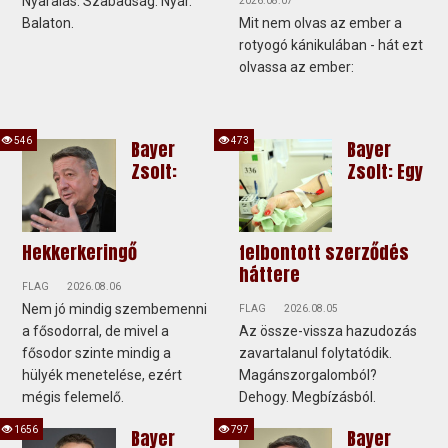
Nyaralás. Szabadság. Nyár.
2026.08.07
Balaton.
Mit nem olvas az ember a
rotyogó kánikulában - hát ezt
olvassa az ember:
546
473
Bayer
Bayer
Zsolt:
Zsolt: Egy
Hekkerkeringő
felbontott szerződés
háttere
FLAG
2026.08.06
Nem jó mindig szembemenni
FLAG
2026.08.05
a fősodorral, de mivel a
Az össze-vissza hazudozás
fősodor szinte mindig a
zavartalanul folytatódik.
hülyék menetelése, ezért
Magánszorgalomból?
mégis felemelő.
Dehogy. Megbízásból.
1656
797
Bayer
Bayer