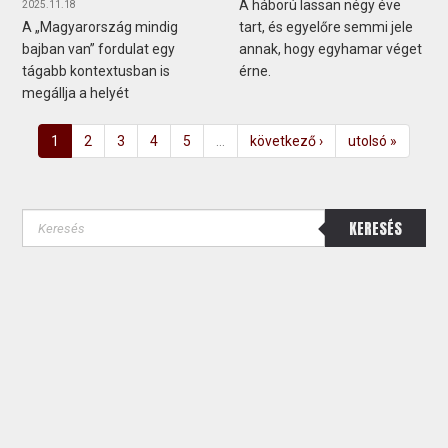
A háború lassan négy éve
2025.11.18
A „Magyarország mindig
tart, és egyelőre semmi jele
bajban van” fordulat egy
annak, hogy egyhamar véget
tágabb kontextusban is
érne.
megállja a helyét
1
2
3
4
5
…
következő ›
utolsó »
KERESÉS