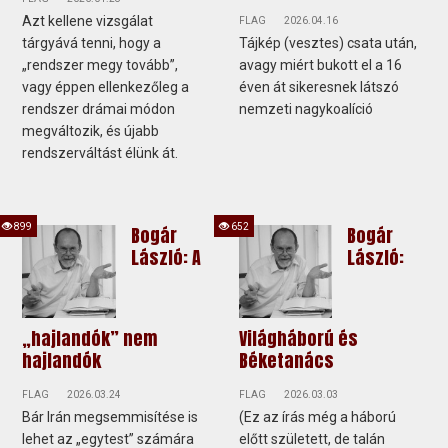
Azt kellene vizsgálat
FLAG
2026.04.16
tárgyává tenni, hogy a
Tájkép (vesztes) csata után,
„rendszer megy tovább”,
avagy miért bukott el a 16
vagy éppen ellenkezőleg a
éven át sikeresnek látszó
rendszer drámai módon
nemzeti nagykoalíció
megváltozik, és újabb
rendszerváltást élünk át.
899
652
Bogár
Bogár
László: A
László:
„hajlandók” nem
Világháború és
hajlandók
Béketanács
FLAG
2026.03.24
FLAG
2026.03.03
Bár Irán megsemmisítése is
(Ez az írás még a háború
lehet az „egytest” számára
előtt született, de talán