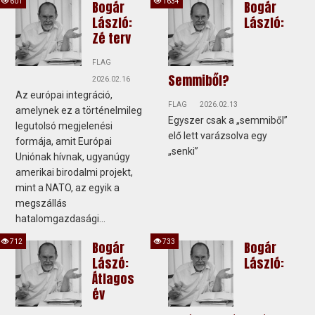
601
1634
Bogár
Bogár
László:
László:
Zé terv
FLAG
Semmiből?
2026.02.16
Az európai integráció,
FLAG
2026.02.13
amelynek ez a történelmileg
Egyszer csak a „semmiből”
legutolsó megjelenési
elő lett varázsolva egy
formája, amit Európai
„senki”
Uniónak hívnak, ugyanúgy
amerikai birodalmi projekt,
mint a NATO, az egyik a
megszállás
hatalomgazdasági...
712
733
Bogár
Bogár
Lászó:
László:
Átlagos
év