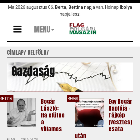
Ugrás
Ma 2026 augusztus 06.
Berta, Bettina
napja van. Holnap
Ibolya
a
napja lesz.
tartalomra
MENU
CÍMLAP
BELFÖLD
Gazdaság
1116
860
Bogár
Egy Bogár
László:
Naplója -
Ha elütne
Tájkép
a
(vesztes)
villamos
csata
után
FLAG
2026.04.28