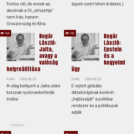
fontos cél, de ennek az
éppen ezért lehet érdekes.)
akciónak a fő „címzettje”
nem Irán, hanem
Oroszország és Kína.
764
705
Bogár
Bogár
László:
László:
Jalta,
Epstein
avagy a
és a
valóság
kegyelmi
helyreállítása
ügy
FLAG
2026.02.25
FLAG
2026.02.22
A világ belépett a Jalta utáni
E rejtett globális
korszak nyolcvankettedik
diktatúrájának konkrét
évébe
„hajtószíját” a politikai
rendszer és a politikusok
adják
hirdetés