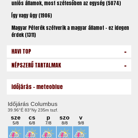
uniós államok, most szétesőben az egység (5074)
Így vagy úgy (1906)
Magyar Péterék szétverik a magyar államot – ez idegen
érdek (1311)
-
HAVI TOP
-
NÉPSZERŰ TARTALMAK
Időjárás - meteoblue