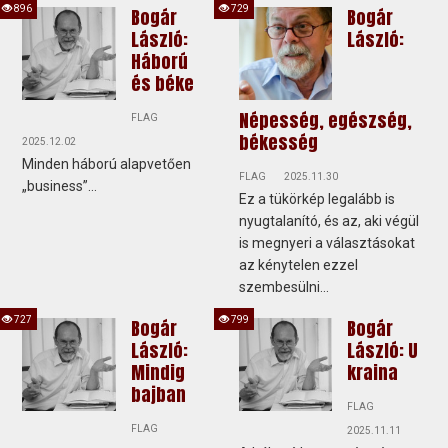
896
729
Bogár
Bogár
László:
László:
Háború
és béke
Népesség, egészség,
FLAG
békesség
2025.12.02
Minden háború alapvetően
FLAG
2025.11.30
„business”...
Ez a tükörkép legalább is
nyugtalanító, és az, aki végül
is megnyeri a választásokat
az kénytelen ezzel
szembesülni...
727
799
Bogár
Bogár
László:
László: U
Mindig
kraina
bajban
FLAG
FLAG
2025.11.11