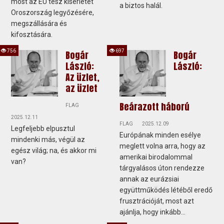
most az EU tesz kísérletet
a biztos halál.
Oroszország legyőzésére,
megszállására és
kifosztására.
756
697
Bogár
Bogár
László:
László:
Az üzlet,
az üzlet
Beárazott háború
FLAG
2025.12.11
FLAG
2025.12.09
Legfeljebb elpusztul
Európának minden esélye
mindenki más, végül az
meglett volna arra, hogy az
egész világ; na, és akkor mi
amerikai birodalommal
van?
tárgyalásos úton rendezze
annak az eurázsiai
együttműködés létéből eredő
frusztrációját, most azt
ajánlja, hogy inkább...