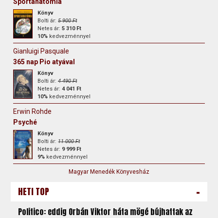
Sportanatómia
Könyv
Bolti ár:
5 900 Ft
Netes ár:
5 310 Ft
10%
kedvezménnyel
Gianluigi Pasquale
365 nap Pio atyával
Könyv
Bolti ár:
4 490 Ft
Netes ár:
4 041 Ft
10%
kedvezménnyel
Erwin Rohde
Psyché
Könyv
Bolti ár:
11 000 Ft
Netes ár:
9 999 Ft
9%
kedvezménnyel
Magyar Menedék Könyvesház
-
HETI TOP
Politico: eddig Orbán Viktor háta mögé bújhattak az