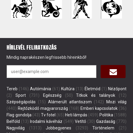
HÍRLEVÉL FELIRATKOZÁS
Mindig naprakészen legfrissebb híreinkből!
Tereb
(146)
Autómánia
(61)
Kultúra
(13)
Életmód
(1)
Nézőpont
(2)
Sport
(731)
Egészség
(50)
Titkok és talányok
(12)
Szépségápolás
(15)
Alámerült atlantiszom
(142)
Mozi világ
(440)
Rejtőzködő magyarország
(168)
Emberi kapcsolatok
(36)
Flag gondolja
(43)
Tv fotel
(65)
Heti lámpás
(459)
Politika
(1588)
Belföld
(13)
Irodalmi kávéház
(549)
Vetítő
(30)
Gazdaság
(770)
Nagyvilág
(1313)
Jobbegyenes
(3293)
Történelem
(21)