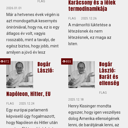
Karácsony és a lélek
FLAG
termodinamikája
2026.01.01
Már a hetvenes évek végén is
FLAG
2025.12.26
azt mondogattuk kesernyés
A mámorító lüktetése a
öniróniával, hogy na, ez is egy
létezésnek és nem
átlagos év volt, vagyis
létezésnek, ez maga az
rosszabb, mint a tavalyi, de
Isten.
egész biztos, hogy jobb, mint
amilyen a jövő év lesz
872
855
Bogár
Bogár
László:
László:
Barát és
ellenség
Napóleon, Hitler, EU
FLAG
2025.12.18
FLAG
2025.12.24
Henry Kissinger mondta
Egy európai parlamenti
egyszer, hogy igen veszélyes
képviselő úgy fogalmazott,
dolog Amerika ellenségének
hogy Napóleon és Hitler után
lenni, de barátjának lenni, az