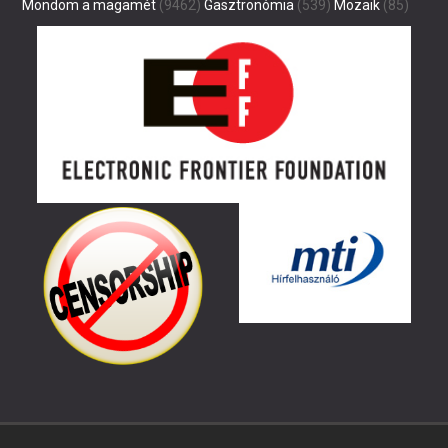
Mondom a magamét
(9462)
Gasztronómia
(539)
Mozaik
(85)