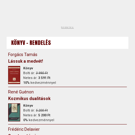
hirdetés
KÖNYV - RENDELÉS
Forgács Tamás
Lássuk a medvét!
Könyv
Bolti ár:
3 990 Ft
Netes ár:
3 591 Ft
10%
kedvezménnyel
René Guénon
Kozmikus dualitások
Könyv
Bolti ár:
5 200 Ft
Netes ár:
5 200 Ft
0%
kedvezménnyel
Frédéric Delavier