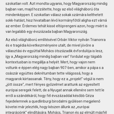
szokatlan volt. Azt mondta ugyanis, hogy Magyarország mindig
bajban van, majd hozzátette, hogy az első világháború óta
mindenképpen. E szokatlan válasz sokak számára kelthetett
sokk-hatást, hisz hivatalban lévő kormányfőtől aligha ezt várná
az ember. Érdemes tehát kissé eltöprengeni azon, hogy miért is
van legalább egy évszázada bajban Magyarország.
Az első világháború említésével Orbán Viktor nyilván Trianonra
és e tragédia következményeire utalt, de mivel jövőre a
választási év egyúttal Mohács ötszázadik évfordulója is lesz,
így a „Magyarország mindig bajban van” fordulat egy tágabb
kontextusban is megállja a helyét. Mert, hogy vajon nem
voltunk-e éppen elég nagy bajban 907-ben, amikor a pápa s a
császár együttes dekrétumban tette világossá, hogy a
magyarok kiirtassanak. Tény, hogy ez a „projekt” végül is nem
„jött össze”, mert fényes győzelmet arattunk az egyesített
európai seregek felett, de a Nyugat annak ellenére sem tett le
erről a szándékáról, hogy fél évszázaddal később Géza
fejedelemnek a quedlinburgi birodalmi gyűlésen megjelenő
követei már jelezték, hogy készen állunk az „európai
integrációnk” elindítására. Mohács, Trianon és az elmúlt másfél