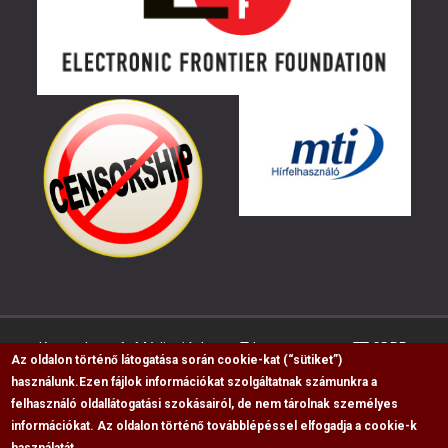
Kapcsolat
Médiaajánlat
Impresszum
GDPR
Az oldalon történő látogatása során cookie-kat (“sütiket”)
használunk.
Ezen fájlok információkat szolgáltatnak számunkra a
felhasználó oldallátogatási szokásairól, de nem tárolnak személyes
RSS
információkat. Az oldalon történő továbblépéssel elfogadja a cookie-k