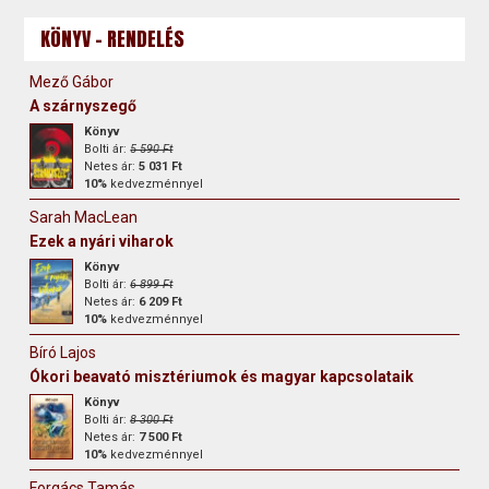
KÖNYV - RENDELÉS
Mező Gábor
A szárnyszegő
Könyv
Bolti ár:
5 590 Ft
Netes ár:
5 031 Ft
10%
kedvezménnyel
Sarah MacLean
Ezek a nyári viharok
Könyv
Bolti ár:
6 899 Ft
Netes ár:
6 209 Ft
10%
kedvezménnyel
Bíró Lajos
Ókori beavató misztériumok és magyar kapcsolataik
Könyv
Bolti ár:
8 300 Ft
Netes ár:
7 500 Ft
10%
kedvezménnyel
Forgács Tamás