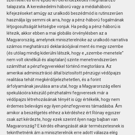
talapzata. A kereskedelmi háború vagy a médiaháború
kifejezéseket amúgy az uralkodó beszédmód is rutinszerűen
használja így semmi ok arra, hogy a pénz-háború fogalmának
létjogosultságát kétségbe vonjuk. Ha pedig a pénz-háború is
létezik, akkor ebben a mai globális örvénylésben az a
Magyarország, amelynek miniszterelnöke az uralkodó narratíva
számos meghatározó deklarációjával ment és megy szembe
(és utólag mindig kiderülni látszik, hogy e „szembe-menetele”
nem volt oknélküli és alaptalan) szinte menetrendszerűen
számíthat a pénzfegyverekkel történő megtorlásra. Az
amerikai adminisztráció által biztosított pénzügyi védőpajzs
realitása tehát megkérdőjelezhetetlen, és a forint
árfolyamának javulása arra utal, hogy a Magyarország elleni
spekulációra készülő pénzhatalmi fegyveresek már a
védőpajzs létrehozásának tényét is úgy értékelik, hogy nem
érdemes belevágni egy ilyen pénzfegyveres támadásba. Ám
amikor a beszélgetés ehhez a kérdéshez ért Rónay egyszer
csak azt kérdezte, hogy ezek szerint ilyen nagy bajban van
Magyarország? E kérdés elhangzását akár természetesnek is
tekinthetnénk ám a miniszterelnök erre adott válasza elég