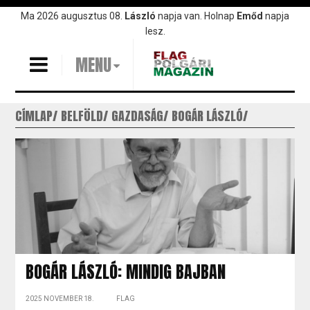
Ugrás
Ma 2026 augusztus 08.
László
napja van. Holnap
Emőd
napja
a
lesz.
tartalomra
MENU
CÍMLAP
BELFÖLD
GAZDASÁG
BOGÁR LÁSZLÓ
BOGÁR LÁSZLÓ: MINDIG BAJBAN
2025 NOVEMBER 18.
FLAG