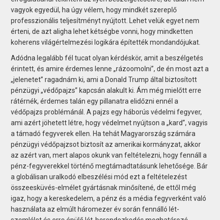
vagyok egyedül, ha úgy vélem, hogy mindkét szereplő
professzionális teljesítményt nyújtott. Lehet velük egyet nem
érteni, de azt aligha lehet kétségbe vonni, hogy mindketten
koherens világértelmezési logikára építették mondandójukat.
Adódna legalább fél tucat olyan kérdéskör, amit a beszélgetés
érintett, és amire érdemes lenne „rázoomolni”, de én most azt a
„jelenetet” ragadnám ki, ami a Donald Trump által biztosított
pénzügyi „védőpajzs” kapcsán alakult ki. Ám még mielőtt erre
rátérnék, érdemes talán egy pillanatra elidőzni ennél a
védőpajzs problémánál. A pajzs egy háborús védelmi fegyver,
ami azért jöhetett létre, hogy védelmet nyújtson a „kard”, vagyis
a támadó fegyverek ellen. Ha tehát Magyarország számára
pénzügyi védőpajzsot biztosít az amerikai kormányzat, akkor
az azért van, mert alapos okunk van feltételezni, hogy fennáll a
pénz-fegyverekkel történő megtámadtatásunk lehetősége. Bár
a globálisan uralkodó elbeszélési mód ezt a feltételezést
összeesküvés-elmélet gyártásnak minősítené, de ettől még
igaz, hogy a kereskedelem, a pénz és a média fegyverként való
használata az elmúlt háromezer év során fennálló lét-
szemlélet és erre épülő lét-berendezkedés meghatározó