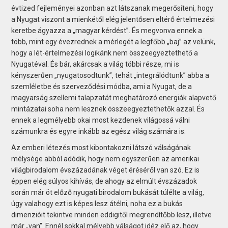
évtized fejleményei azonban azt látszanak megerősíteni, hogy
a Nyugat viszont a mienkétől elég jelentősen eltérő értelmezési
keretbe ágyazza a „magyar kérdést”. És megvonva ennek a
több, mint egy évezrednek a mérlegét a legfőbb „baj” az velünk,
hogy a lét-értelmezési logikánk nem összeegyeztethető a
Nyugatéval. És bár, akárcsak a világ többi része, mi is
kényszerűen „nyugatosodtunk”, tehát „integrálódtunk” abba a
szemléletbe és szerveződési módba, ami a Nyugat, de a
magyarság szellemi talapzatát meghatározó energiák alapvető
mintázatai soha nem lesznek összeegyeztethetők azzal. És
ennek a legmélyebb okai most kezdenek világossá válni
számunkra és egyre inkább az egész világ számára is.
Az emberi létezés most kibontakozni látszó válságának
mélysége abból adódik, hogy nem egyszerűen az amerikai
világbirodalom évszázadának véget éréséről van szó. Ez is
éppen elég súlyos kihívás, de ahogy az elmúlt évszázadok
során már öt előző nyugati birodalom bukását túlélte a világ,
úgy valahogy ezt is képes lesz átélni, noha ez a bukás
dimenzióit tekintve minden eddigitől megrendítőbb lesz, illetve
már „van”. Ennél sokkal mélyebb válságot idéz elő az, hogy