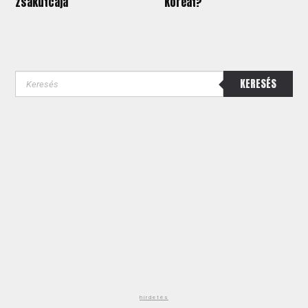
zsákutcája
Koreát?
KERESÉS
hirdetés