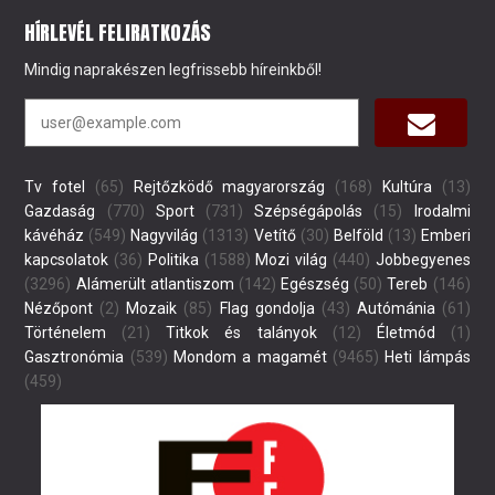
HÍRLEVÉL FELIRATKOZÁS
Mindig naprakészen legfrissebb híreinkből!
Tv fotel
(65)
Rejtőzködő magyarország
(168)
Kultúra
(13)
Gazdaság
(770)
Sport
(731)
Szépségápolás
(15)
Irodalmi
kávéház
(549)
Nagyvilág
(1313)
Vetítő
(30)
Belföld
(13)
Emberi
kapcsolatok
(36)
Politika
(1588)
Mozi világ
(440)
Jobbegyenes
(3296)
Alámerült atlantiszom
(142)
Egészség
(50)
Tereb
(146)
Nézőpont
(2)
Mozaik
(85)
Flag gondolja
(43)
Autómánia
(61)
Történelem
(21)
Titkok és talányok
(12)
Életmód
(1)
Gasztronómia
(539)
Mondom a magamét
(9465)
Heti lámpás
(459)