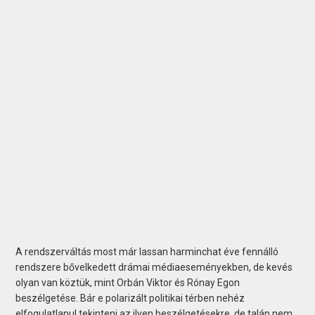
A rendszerváltás most már lassan harminchat éve fennálló
rendszere bővelkedett drámai médiaeseményekben, de kevés
olyan van köztük, mint Orbán Viktor és Rónay Egon
beszélgetése. Bár e polarizált politikai térben nehéz
elfogulatlanul tekinteni az ilyen beszélgetésekre, de talán nem