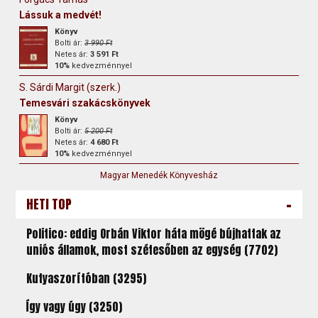
Lássuk a medvét!
Könyv
Bolti ár:
3 990 Ft
Netes ár:
3 591 Ft
10%
kedvezménnyel
S. Sárdi Margit (szerk.)
Temesvári szakácskönyvek
Könyv
Bolti ár:
5 200 Ft
Netes ár:
4 680 Ft
10%
kedvezménnyel
Magyar Menedék Könyvesház
-
HETI TOP
Politico: eddig Orbán Viktor háta mögé bújhattak az
uniós államok, most szétesőben az egység (7702)
Kutyaszorítóban (3295)
Így vagy úgy (3250)