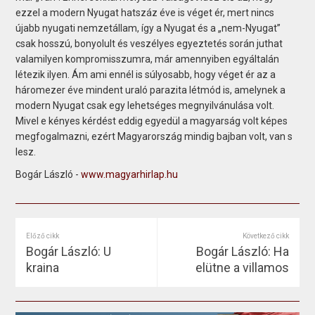
ezzel a modern Nyugat hatszáz éve is véget ér, mert nincs
újabb nyugati nemzetállam, így a Nyugat és a „nem-Nyugat”
csak hosszú, bonyolult és veszélyes egyeztetés során juthat
valamilyen kompromisszumra, már amennyiben egyáltalán
létezik ilyen. Ám ami ennél is súlyosabb, hogy véget ér az a
háromezer éve mindent uraló parazita létmód is, amelynek a
modern Nyugat csak egy lehetséges megnyilvánulása volt.
Mivel e kényes kérdést eddig egyedül a magyarság volt képes
megfogalmazni, ezért Magyarország mindig bajban volt, van s
lesz.
Bogár László -
www.magyarhirlap.hu
Előző cikk
Következő cikk
Bogár László: U
Bogár László: Ha
kraina
elütne a villamos