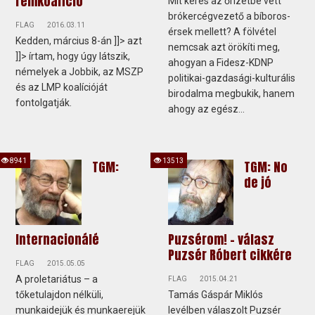
rémkoalíció
Mit keres az őrizetbe vett
brókercégvezető a bíboros-
FLAG
2016.03.11
érsek mellett? A fölvétel
Kedden, március 8-án ]]> azt
nemcsak azt örökíti meg,
]]> írtam, hogy úgy látszik,
ahogyan a Fidesz-KDNP
némelyek a Jobbik, az MSZP
politikai-gazdasági-kulturális
és az LMP koalícióját
birodalma megbukik, hanem
fontolgatják.
ahogy az egész...
8941
13513
TGM:
TGM: No
de jó
Internacionálé
Puzsérom! - válasz
Puzsér Róbert cikkére
FLAG
2015.05.05
A proletariátus – a
FLAG
2015.04.21
tőketulajdon nélküli,
Tamás Gáspár Miklós
munkaidejük és munkaerejük
levélben válaszolt Puzsér