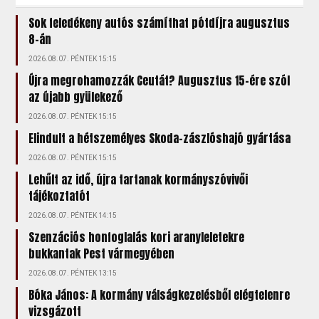
Sok feledékeny autós számíthat pótdíjra augusztus
8-án
2026.08.07. PÉNTEK 15:15
Újra megrohamozzák Ceutát? Augusztus 15-ére szól
az újabb gyülekező
2026.08.07. PÉNTEK 15:15
Elindult a hétszemélyes Skoda-zászlóshajó gyártása
2026.08.07. PÉNTEK 15:15
Lehűlt az idő, újra tartanak kormányszóvivői
tájékoztatót
2026.08.07. PÉNTEK 14:15
Szenzációs honfoglalás kori aranyleletekre
bukkantak Pest vármegyében
2026.08.07. PÉNTEK 13:15
Bóka János: A kormány válságkezelésből elégtelenre
vizsgázott