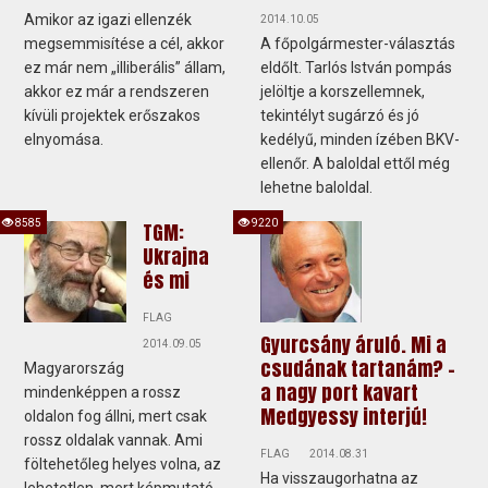
Amikor az igazi ellenzék
2014.10.05
megsemmisítése a cél, akkor
A főpolgármester-választás
ez már nem „illiberális” állam,
eldőlt. Tarlós István pompás
akkor ez már a rendszeren
jelöltje a korszellemnek,
kívüli projektek erőszakos
tekintélyt sugárzó és jó
elnyomása.
kedélyű, minden ízében BKV-
ellenőr. A baloldal ettől még
lehetne baloldal.
8585
9220
TGM:
Ukrajna
és mi
FLAG
Gyurcsány áruló. Mi a
2014.09.05
csudának tartanám? -
Magyarország
a nagy port kavart
mindenképpen a rossz
Medgyessy interjú!
oldalon fog állni, mert csak
rossz oldalak vannak. Ami
FLAG
2014.08.31
föltehetőleg helyes volna, az
Ha visszaugorhatna az
lehetetlen, mert képmutató