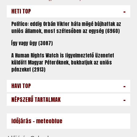
-
HETI TOP
Politico: eddig Orbán Viktor háta mögé bújhattak az
uniós államok, most szétesőben az egység (6960)
Így vagy úgy (3087)
A Human Rights Watch is figyelmeztető üzenetet
küldött Magyar Péteréknek, bukhatjuk az uniós
pénzeket (2913)
-
HAVI TOP
-
NÉPSZERŰ TARTALMAK
Időjárás - meteoblue