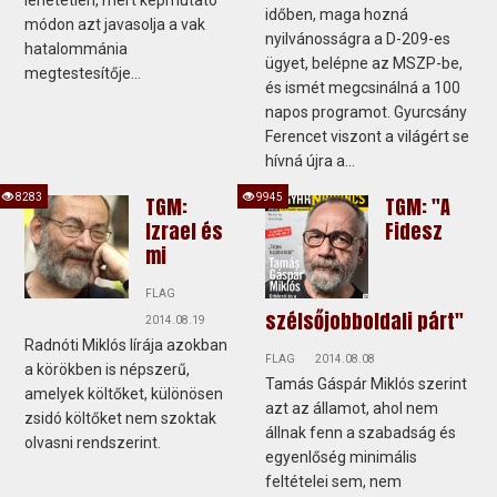
időben, maga hozná
módon azt javasolja a vak
nyilvánosságra a D-209-es
hatalommánia
ügyet, belépne az MSZP-be,
megtestesítője...
és ismét megcsinálná a 100
napos programot. Gyurcsány
Ferencet viszont a világért se
hívná újra a...
8283
9945
TGM:
TGM: "A
Izrael és
Fidesz
mi
FLAG
szélsőjobboldali párt"
2014.08.19
Radnóti Miklós lírája azokban
FLAG
2014.08.08
a körökben is népszerű,
Tamás Gáspár Miklós szerint
amelyek költőket, különösen
azt az államot, ahol nem
zsidó költőket nem szoktak
állnak fenn a szabadság és
olvasni rendszerint.
egyenlőség minimális
feltételei sem, nem