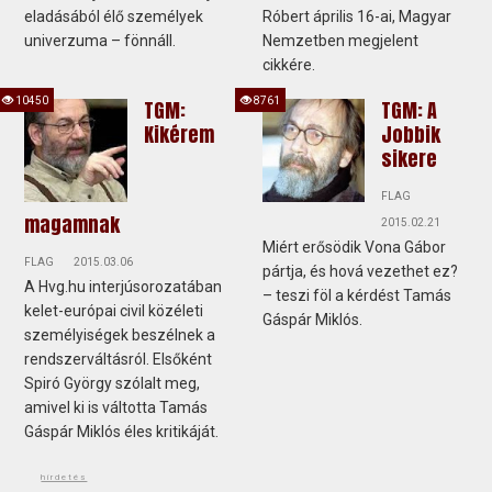
eladásából élő személyek
Róbert április 16-ai, Magyar
univerzuma – fönnáll.
Nemzetben megjelent
cikkére.
10450
8761
TGM:
TGM: A
Kikérem
Jobbik
sikere
FLAG
magamnak
2015.02.21
Miért erősödik Vona Gábor
FLAG
2015.03.06
pártja, és hová vezethet ez?
A Hvg.hu interjúsorozatában
– teszi föl a kérdést Tamás
kelet-európai civil közéleti
Gáspár Miklós.
személyiségek beszélnek a
rendszerváltásról. Elsőként
Spiró György szólalt meg,
amivel ki is váltotta Tamás
Gáspár Miklós éles kritikáját.
hirdetés