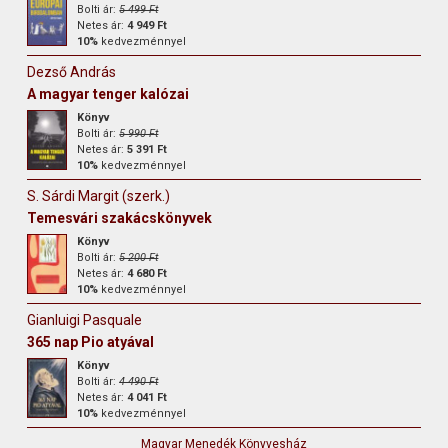
Bolti ár:
5 499 Ft
Netes ár:
4 949 Ft
10%
kedvezménnyel
Dezső András
A magyar tenger kalózai
Könyv
Bolti ár:
5 990 Ft
Netes ár:
5 391 Ft
10%
kedvezménnyel
S. Sárdi Margit (szerk.)
Temesvári szakácskönyvek
Könyv
Bolti ár:
5 200 Ft
Netes ár:
4 680 Ft
10%
kedvezménnyel
Gianluigi Pasquale
365 nap Pio atyával
Könyv
Bolti ár:
4 490 Ft
Netes ár:
4 041 Ft
10%
kedvezménnyel
Magyar Menedék Könyvesház