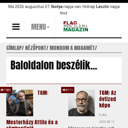
Ugrás
Ma 2026 augusztus 07.
Ibolya
napja van. Holnap
László
napja
a
lesz.
tartalomra
MENU
CÍMLAP
NÉZŐPONT
MONDOM A MAGAMÉT
Baloldalon beszélik...
7085
8171
TGM:
TGM: Az
évtized
képe
FLAG
Mesterházy Attila és a
2015.05.11