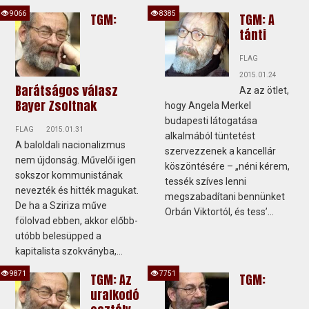
9066
8385
TGM:
TGM: A
tánti
FLAG
2015.01.24
Barátságos válasz
Az az ötlet,
Bayer Zsoltnak
hogy Angela Merkel
budapesti látogatása
FLAG
2015.01.31
alkalmából tüntetést
A baloldali nacionalizmus
szervezzenek a kancellár
nem újdonság. Művelői igen
köszöntésére – „néni kérem,
sokszor kommunistának
tessék szíves lenni
nevezték és hitték magukat.
megszabadítani bennünket
De ha a Sziriza műve
Orbán Viktortól, és tess’...
fölolvad ebben, akkor előbb-
utóbb belesüpped a
kapitalista szokványba,...
9871
7751
TGM: Az
TGM:
uralkodó