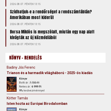
2026.08.07. PÉNTEK 13:15
Szidhatjuk-e a rendőrséget a rendszámtáblán?
Amerikában most kiderül
2026.08.07. PÉNTEK 13:15
Borsa Miklós is megszólalt, miután egy nap alatt
kivágták az új közmédiából
2026.08.07. PÉNTEK 12:15
KÖNYV - RENDELÉS
Badiny Jós Ferenc
Trianon és a harmadik világháború - 2025-ös kiadás
Könyv
Bolti ár:
7 700 Ft
Netes ár:
6 999 Ft
9%
kedvezménnyel
Kötter Tamás
Isten hozta az Európai Birodalomban
Könyv