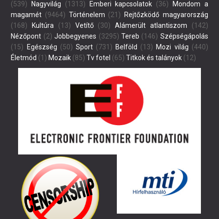
(539)
Nagyvilág
(1313)
Emberi kapcsolatok
(36)
Mondom a
magamét
(9464)
Történelem
(21)
Rejtőzködő magyarország
(168)
Kultúra
(13)
Vetítő
(30)
Alámerült atlantiszom
(142)
Nézőpont
(2)
Jobbegyenes
(3295)
Tereb
(146)
Szépségápolás
(15)
Egészség
(50)
Sport
(731)
Belföld
(13)
Mozi világ
(440)
Életmód
(1)
Mozaik
(85)
Tv fotel
(65)
Titkok és talányok
(12)