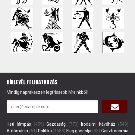
HÍRLEVÉL FELIRATKOZÁS
Mindig naprakészen legfrissebb híreinkből!
Heti lámpás
(459)
Gazdaság
(770)
Irodalmi kávéház
(549)
Autómánia
(61)
Politika
(1588)
Flag gondolja
(43)
Gasztronómia