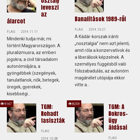
osztály
leveszi
az
Banalitások 1989-ről
álarcot
FLAG
2014.10.21
FLAG
2014.11.11
A Kádár-korszak iránti
Mindenki tudja már, mi
„nosztalgia” nem azt jelenti,
történt Magyarországon. A
amit róla a konzervatívok és
pluralizmusra, az emberi
a liberálisok képzelnek. A
jogokra, a civil társadalom
személyes függésből való
autonómiájára, a
fölszabadulás, az autonóm
gyöngébbek (szegények,
magánélet utópiája ekkor
tanulatlanok, nők, betegek,
vitte a...
öregek, gyerekek,
kisebbségi...
9147
8259
TGM:
TGM: A
Rohadt
Bokros-
fasiszták
ügy
áldásai
FLAG
FLAG
2014.10.08