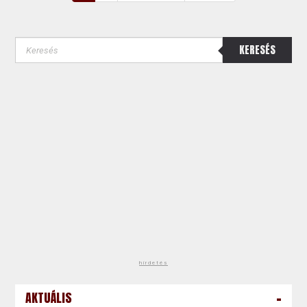
KERESÉS
hirdetés
-
AKTUÁLIS