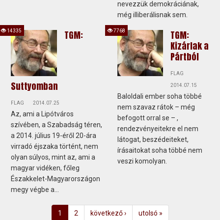
nevezzük demokráciának,
még illiberálisnak sem.
14335
7768
TGM:
TGM:
Kizárlak a
Pártból
FLAG
Suttyomban
2014.07.15
Baloldali ember soha többé
FLAG
2014.07.25
nem szavaz rátok – még
Az, ami a Lipótváros
befogott orral se – ,
szívében, a Szabadság téren,
rendezvényeitekre el nem
a 2014. július 19-éről 20-ára
látogat, beszédeiteket,
virradó éjszaka történt, nem
írásaitokat soha többé nem
olyan súlyos, mint az, ami a
veszi komolyan.
magyar vidéken, főleg
Északkelet-Magyarországon
megy végbe a...
1
2
következő ›
utolsó »