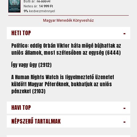
Bolti ár:
16 500 Ft
Netes ár:
14 999 Ft
9%
kedvezménnyel
Magyar Menedék Könyvesház
-
HETI TOP
Politico: eddig Orbán Viktor háta mögé bújhattak az
uniós államok, most szétesőben az egység (6444)
Így vagy úgy (2912)
A Human Rights Watch is figyelmeztető üzenetet
küldött Magyar Péteréknek, bukhatjuk az uniós
pénzeket (2103)
-
HAVI TOP
-
NÉPSZERŰ TARTALMAK