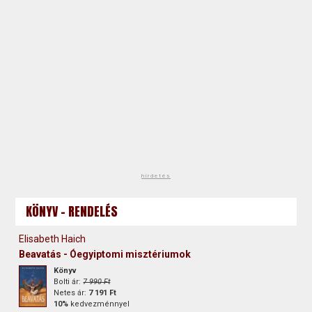
hirdetés
KÖNYV - RENDELÉS
Elisabeth Haich
Beavatás - Óegyiptomi misztériumok
Könyv
Bolti ár:
7 990 Ft
Netes ár:
7 191 Ft
10%
kedvezménnyel