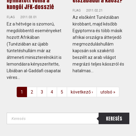
nyílhatott volna a
elszabadul a káosz?
kongói JFK-dosszié
FLAG
2011.02.21
Az elsőként Tunéziában
FLAG
2011.03.01
Ez a hétvége is szomorú,
kirobbant, majd később
megdöbbentő eseményeket
Egyiptomra és több másik
hozott Afrikában
afrikai országra átterjedő
(Tunéziában az újabb
megmozduláshullám
tüntetéshullám már az
kapcsán sok szakértő
átmeneti miniszterelnököt is
beszélt az arab világot
lemondásra kényszerítette,
megrázó teljes káoszról és
Líbiában al-Gaddafi csapatai
hatalmas...
véres...
1
2
3
4
5
következő ›
utolsó »
KERESÉS