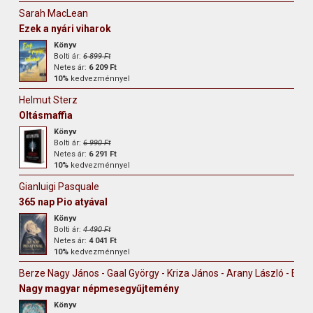
Sarah MacLean
Ezek a nyári viharok
Könyv
Bolti ár:
6 899 Ft
Netes ár:
6 209 Ft
10%
kedvezménnyel
Helmut Sterz
Oltásmaffia
Könyv
Bolti ár:
6 990 Ft
Netes ár:
6 291 Ft
10%
kedvezménnyel
Gianluigi Pasquale
365 nap Pio atyával
Könyv
Bolti ár:
4 490 Ft
Netes ár:
4 041 Ft
10%
kedvezménnyel
Berze Nagy János - Gaal György - Kriza János - Arany László - Erdély
Nagy magyar népmesegyűjtemény
Könyv