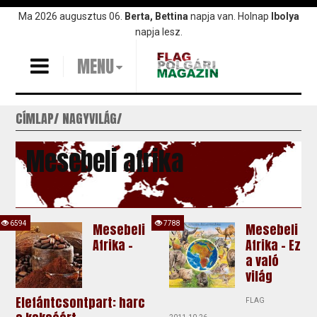
Ugrás
Ma 2026 augusztus 06.
Berta, Bettina
napja van. Holnap
Ibolya
a
napja lesz.
tartalomra
MENU
CÍMLAP
NAGYVILÁG
Mesebeli afrika
6594
7788
Mesebeli
Mesebeli
Afrika -
Afrika - Ez
a való
világ
Elefántcsontpart: harc
FLAG