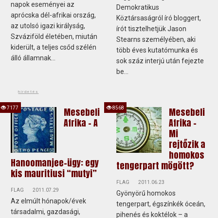
napok eseményei az
Demokratikus
aprócska dél-afrikai ország,
Köztársaságról író bloggert,
az utolsó igazi királyság,
írót tisztelhetjük Jason
Szváziföld életében, miután
Stearns személyében, aki
kiderült, a teljes csőd szélén
több éves kutatómunka és
álló államnak...
sok száz interjú után fejezte
be...
hirdetés
7177
8568
Mesebeli
Mesebeli
Afrika - A
Afrika -
Mi
rejtőzik a
homokos
Hanoomanjee-ügy: egy
tengerpart mögött?
kis mauritiusi “mutyi”
FLAG
2011.06.23
FLAG
2011.07.29
Gyönyörű homokos
Az elmúlt hónapok/évek
tengerpart, égszínkék óceán,
társadalmi, gazdasági,
pihenés és koktélok – a