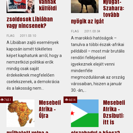
Vannak
Nyugat-
külföldi
Szahara:
tovább
zsoldosok Líbiában
nyögik az igát
vagy nincsenek?
FLAG
2011.03.04
FLAG
2011.03.10
A marokkói hatóságok –
A Líbiában zajló események
tanulva a többi észak-afrikai
kapcsán ismét tökéletes
példából – most már brutális
képet kaphatunk arról, hogy a
rendőri fellépéssel
nemzetközi politikai erők
igyekeznek elejét venni
mindig csak saját
mindenféle
érdekeiknek megfelelően
megmozdulásnak az ország
cselekszenek, a demokrácia
városaiban, hiszen a január
és a lakosság nem...
30.-án,...
7651
6614
Mesebeli
Mesebeli
Afrika -
Afrika -
Újra
Dzsibuti:
itt is