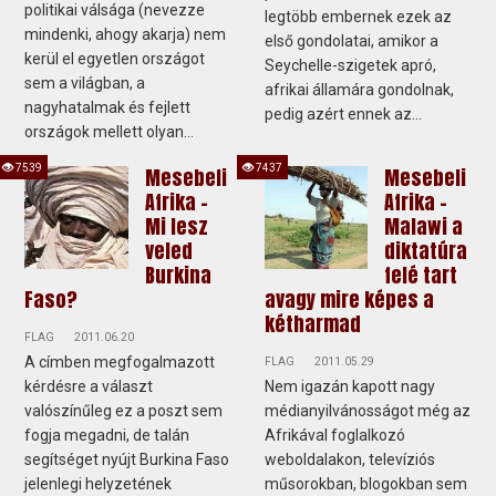
politikai válsága (nevezze
legtöbb embernek ezek az
mindenki, ahogy akarja) nem
első gondolatai, amikor a
kerül el egyetlen országot
Seychelle-szigetek apró,
sem a világban, a
afrikai államára gondolnak,
nagyhatalmak és fejlett
pedig azért ennek az...
országok mellett olyan...
7539
7437
Mesebeli
Mesebeli
Afrika -
Afrika -
Mi lesz
Malawi a
veled
diktatúra
Burkina
felé tart
Faso?
avagy mire képes a
kétharmad
FLAG
2011.06.20
A címben megfogalmazott
FLAG
2011.05.29
kérdésre a választ
Nem igazán kapott nagy
valószínűleg ez a poszt sem
médianyilvánosságot még az
fogja megadni, de talán
Afrikával foglalkozó
segítséget nyújt Burkina Faso
weboldalakon, televíziós
jelenlegi helyzetének
műsorokban, blogokban sem