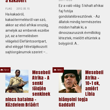
a kakaóért
2011.10.26
Ez a való világ: 5 kihalt afrikai
FLAG
2012.05.15
faj fotója
Ha kakaóról,
gondolatébresztőnek. - Az
kakaótermelésről van szó,
állatok mindig természetes
akkor az első afrikai ország,
módon haltak ki, a
amelyik az emberek eszébe
dinoszauruszok évmilliókig
jut, az a termelésben
léteztek, mielőtt eltüntek a
világelső Elefántcsontpart,
bolygóról. A...
ahol eléggé félretájékozott
sajtóorgánumok szerint –...
7311
7897
Mesebeli
Mesebeli
Afrika - A
Afrika -
senki
10+1 ok,
földjén
amiért
senkinek
Líbia
nincs hatalma –
hiányolni fogja
Küzdelem Briáért
Gaddafit