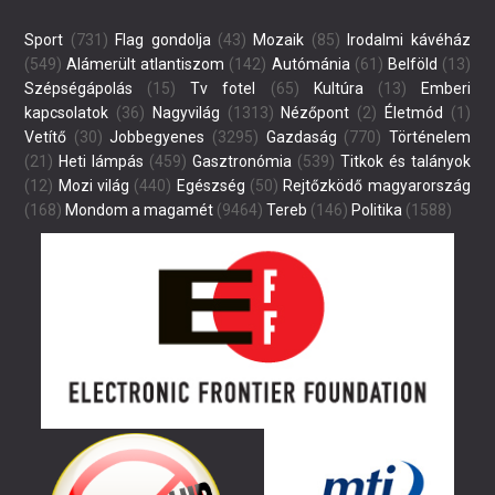
Sport
(731)
Flag gondolja
(43)
Mozaik
(85)
Irodalmi kávéház
(549)
Alámerült atlantiszom
(142)
Autómánia
(61)
Belföld
(13)
Szépségápolás
(15)
Tv fotel
(65)
Kultúra
(13)
Emberi
kapcsolatok
(36)
Nagyvilág
(1313)
Nézőpont
(2)
Életmód
(1)
Vetítő
(30)
Jobbegyenes
(3295)
Gazdaság
(770)
Történelem
(21)
Heti lámpás
(459)
Gasztronómia
(539)
Titkok és talányok
(12)
Mozi világ
(440)
Egészség
(50)
Rejtőzködő magyarország
(168)
Mondom a magamét
(9464)
Tereb
(146)
Politika
(1588)