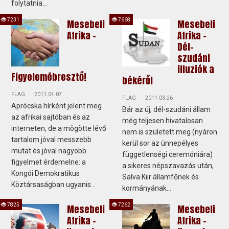
folytatnia...
7231
7668
Mesebeli
Mesebeli
Afrika -
Afrika -
Dél-
szudáni
illuziók a
Figyelemébresztő!
békéről
FLAG
2011.04.07
FLAG
2011.03.26
Aprócska hírként jelent meg
Bár az új, dél-szudáni állam
az afrikai sajtóban és az
még teljesen hivatalosan
interneten, de a mögötte lévő
nem is született meg (nyáron
tartalom jóval messzebb
kerül sor az ünnepélyes
mutat és jóval nagyobb
függetlenségi ceremóniára)
figyelmet érdemelne: a
a sikeres népszavazás után,
Kongói Demokratikus
Salva Kiir államfőnek és
Köztársaságban ugyanis...
kormányának...
7825
7262
Mesebeli
Mesebeli
Afrika -
Afrika -