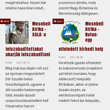
megértéséhez, hiszen bár
a szomorú döntés, mely
relatíve hasonlóan indult,...
szerint Nagy-Britannia és
Németország időlegesen...
6994
6643
Mesebeli
Mesebeli
Afrika -
Afrika -
SSLA: a
Butuo:
egy
felszabadítottakat
elfeledett hírhedt hely
akarják felszabadítani
FLAG
2011.05.04
Ha létezik igazán elfeledett
FLAG
2011.05.15
Még március elején volt szó
és balszerencsés (majdnem
az újonnan megszületett
azt lehet mondani, hogy
Dél-Szudán belső
elátkozott) település
feszültségeiről, ugyanis a
Afrikában, akkor a Libéria
dél-szudáni hadseregnek
északi részén, az
több, kisebb lázadó
elefántcsontparti határ
csoportosulással kellett-kell
mellett fekvő kis település,...
folyamatos harcot