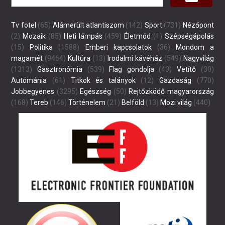
Tv fotel
(65)
Alámerült atlantiszom
(142)
Sport
(731)
Nézőpont
(2)
Mozaik
(85)
Heti lámpás
(459)
Életmód
(1)
Szépségápolás
(15)
Politika
(1588)
Emberi kapcsolatok
(36)
Mondom a
magamét
(9464)
Kultúra
(13)
Irodalmi kávéház
(549)
Nagyvilág
(1313)
Gasztronómia
(539)
Flag gondolja
(43)
Vetítő
(30)
Autómánia
(61)
Titkok és talányok
(12)
Gazdaság
(770)
Jobbegyenes
(3295)
Egészség
(50)
Rejtőzködő magyarország
(168)
Tereb
(146)
Történelem
(21)
Belföld
(13)
Mozi világ
(440)