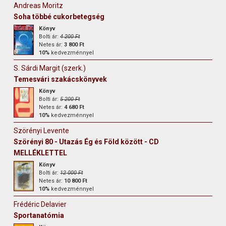
Andreas Moritz
Soha többé cukorbetegség
Könyv
Bolti ár:
4 200 Ft
Netes ár:
3 800 Ft
10%
kedvezménnyel
S. Sárdi Margit (szerk.)
Temesvári szakácskönyvek
Könyv
Bolti ár:
5 200 Ft
Netes ár:
4 680 Ft
10%
kedvezménnyel
Szörényi Levente
Szörényi 80 - Utazás Ég és Föld között - CD
MELLÉKLETTEL
Könyv
Bolti ár:
12 000 Ft
Netes ár:
10 800 Ft
10%
kedvezménnyel
Frédéric Delavier
Sportanatómia