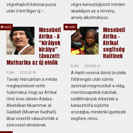
végrehajtott katonai puccs
végre keresztüljutott minden
után ő lett Niger új –...
akadályon az a törvény,
amely alkotmányos...
4635
5485
Mesebeli
Mesebeli
Afrika - A
Afrika -
“királyok
Afrikai
királya”
segítség
távozott:
Haitinek
Mutharika az új elnök
FLAG
2010.02.12
A Haitit rommá döntő brutális
FLAG
2010.02.18
Tavaly februárban a média
földrengés után szinte
meglepetéssel vette
azonnal megmozdult a világ,
tudomásul, hogy az Afrikai
mentőcsapatok indultak,
Unió éves ülésén Addisz-
szállítmányok érkeztek a
Abebában Muammar al-
katasztrófa sújtotta
Gaddafi (Moamer Kadhafi)
országba, mindenki igyekszik
líbiai vezetőt választották a
segíteni, nincs...
szervezet elnökének.