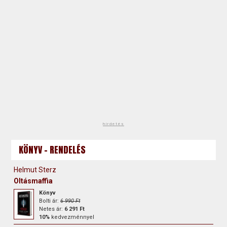
hirdetés
KÖNYV - RENDELÉS
Helmut Sterz
Oltásmaffia
Könyv
Bolti ár:
6 990 Ft
Netes ár:
6 291 Ft
10%
kedvezménnyel