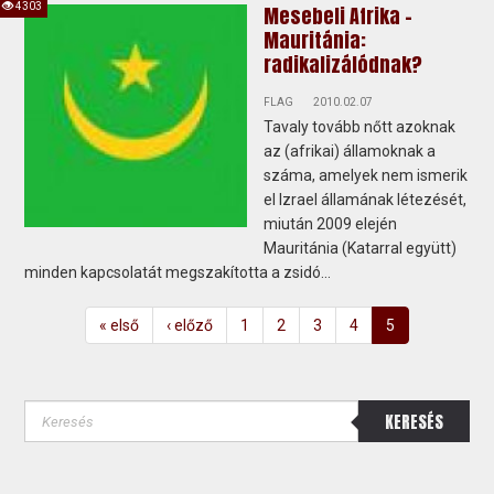
4303
Mesebeli Afrika -
Mauritánia:
radikalizálódnak?
FLAG
2010.02.07
Tavaly tovább nőtt azoknak
az (afrikai) államoknak a
száma, amelyek nem ismerik
el Izrael államának létezését,
miután 2009 elején
Mauritánia (Katarral együtt)
minden kapcsolatát megszakította a zsidó...
« első
‹ előző
1
2
3
4
5
KERESÉS