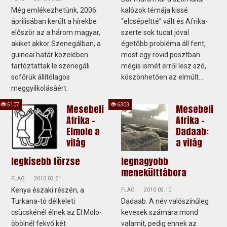
Még emlékezhetünk, 2006.
kalózok témája kissé
áprilisában került a hírekbe
“elcsépeltté” vált és Afrika-
először az a három magyar,
szerte sok tucat jóval
akiket akkor Szenegálban, a
égetőbb probléma áll fent,
guineai határ közelében
most egy rövid posztban
tartóztattak le szenegáli
mégis ismét erről lesz szó,
sofőrük állítólagos
köszönhetően az elmúlt...
meggyilkolásáért.
5107
6303
Mesebeli
Mesebeli
Afrika -
Afrika -
Elmolo a
Dadaab:
világ
a világ
legkisebb törzse
legnagyobb
menekülttábora
FLAG
2010.03.21
Kenya északi részén, a
FLAG
2010.03.10
Turkana-tó délkeleti
Dadaab. A név valószínűleg
csücskénél élnek az El Molo-
kevesek számára mond
öbölnél fekvő két
valamit, pedig ennek az