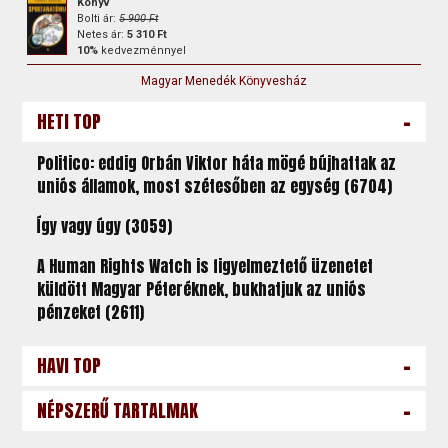
Könyv
Bolti ár:
5 900 Ft
Netes ár:
5 310 Ft
10%
kedvezménnyel
Magyar Menedék Könyvesház
-
HETI TOP
Politico: eddig Orbán Viktor háta mögé bújhattak az
uniós államok, most szétesőben az egység (6704)
Így vagy úgy (3059)
A Human Rights Watch is figyelmeztető üzenetet
küldött Magyar Péteréknek, bukhatjuk az uniós
pénzeket (2611)
-
HAVI TOP
-
NÉPSZERŰ TARTALMAK