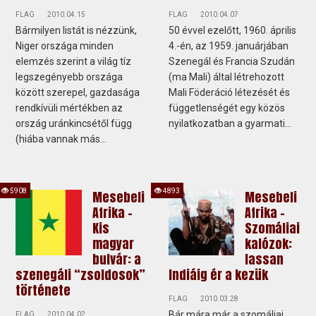
FLAG
2010.04.15
FLAG
2010.04.07
Bármilyen listát is nézzünk,
50 évvel ezelőtt, 1960. április
Niger országa minden
4.-én, az 1959. januárjában
elemzés szerint a világ tíz
Szenegál és Francia Szudán
legszegényebb országa
(ma Mali) által létrehozott
között szerepel, gazdasága
Mali Föderáció létezését és
rendkívüli mértékben az
függetlenségét egy közös
ország uránkincsétől függ
nyilatkozatban a gyarmati...
(hiába vannak más...
5908
4893
Mesebeli
Mesebeli
Afrika -
Afrika -
Kis
Szomáliai
magyar
kalózok:
bulvár: a
lassan
szenegáli “zsoldosok”
Indiáig ér a kezük
története
FLAG
2010.03.28
Bár mára már a szomáliai
FLAG
2010.04.02