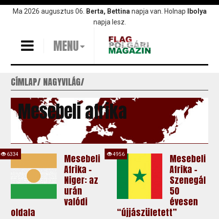
Ugrás
Ma 2026 augusztus 06.
Berta, Bettina
napja van. Holnap
Ibolya
a
napja lesz.
tartalomra
MENU
CÍMLAP
NAGYVILÁG
Mesebeli afrika
6334
4956
Mesebeli
Mesebeli
Afrika -
Afrika -
Niger: az
Szenegál
urán
50
valódi
évesen
oldala
“újjászületett”