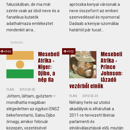
falucskában, de ma már
aprócska kenyai városnak a
szinte csak az öböl neve és a
neve összeforrt az emberi
fanatikus kutatók
szenvedéssel és nyomorral.
adathalmaza emlékeztet
Dadaab a kenyai-szomáliai
mindenkit arra...
határtól pár tucat...
hirdetés
4460
4902
Mesebeli
Mesebeli
Afrika -
Afrika -
Niger:
Prince
Djibo, a
Johnson:
nép fia
lázadó
vezérből elnök
FLAG
2010.03.02
Jöttem, láttam, győztem –
FLAG
2010.02.23
mondhatta magában
Néhány hete az utolsó
elégedetten az egykori ENSZ
akadályok is elhárultak a
békefenntartó, Salou Djibo
2011-re tervezett libériai
őrnagy, amikor február
parlamenti és
közepén, vezetésével
elnökválasztások elől, miután