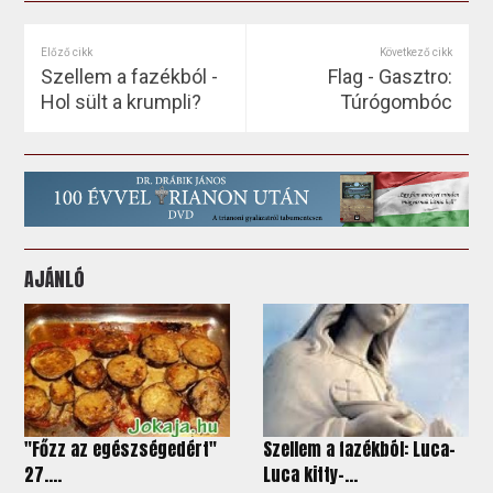
Előző cikk
Következő cikk
Szellem a fazékból -
Flag - Gasztro:
Hol sült a krumpli?
Túrógombóc
AJÁNLÓ
"Főzz az egészségedért"
Szellem a fazékból: Luca-
27....
Luca kitty-...