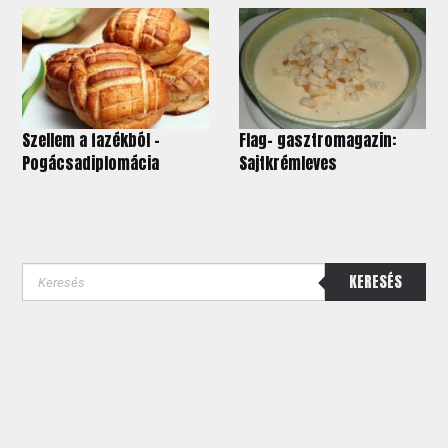
Szellem a fazékból -
Flag- gasztromagazin:
Pogácsadiplomácia
Sajtkrémleves
KERESÉS