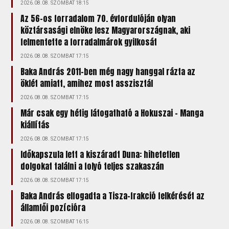
2026.08.08. SZOMBAT 18:15
Az 56-os forradalom 70. évfordulóján olyan
köztársasági elnöke lesz Magyarországnak, aki
felmentette a forradalmárok gyilkosát
2026.08.08. SZOMBAT 17:15
Baka András 2011-ben még nagy hanggal rázta az
öklét amiatt, amihez most asszisztál
2026.08.08. SZOMBAT 17:15
Már csak egy hétig látogatható a Hokuszai – Manga
kiállítás
2026.08.08. SZOMBAT 17:15
Időkapszula lett a kiszáradt Duna: hihetetlen
dolgokat találni a folyó teljes szakaszán
2026.08.08. SZOMBAT 17:15
Baka András elfogadta a Tisza-frakció felkérését az
államfői pozícióra
2026.08.08. SZOMBAT 16:15