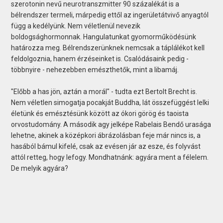
szerotonin nevű neurotranszmitter 90 százalékát is a
bélrendszer termeli, márpedig ettől az ingerületátvivő anyagtól
függ a kedélyünk. Nem véletlenül nevezik
boldogsághormonnak. Hangulatunkat gyomorműködésünk
határozza meg. Bélrendszerünknek nemcsak a táplálékot kell
feldolgoznia, hanem érzéseinket is. Csalódásaink pedig -
többnyire - nehezebben emészthetők, mint a libamáj.
"Előbb a has jön, aztán a morál" - tudta ezt Bertolt Brecht is.
Nem véletlen simogatja pocakját Buddha, lát összefüggést lelki
életünk és emésztésünk között az ókori görög és taoista
orvostudomány. A második agy jelképe Rabelais Bendő urasága
lehetne, akinek a középkori ábrázolásban feje már nincs is, a
hasából bámul kifelé, csak az evésen jár az esze, és folyvást
attól retteg, hogy lefogy. Mondhatnánk: agyára ment a félelem.
De melyik agyára?