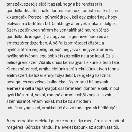
tanszékvezetője előállt azzal, hogy a bélrendszer is
gondolkodik, sőt, önálló döntéseket hoz, tudóstársai kis híján
kikacagták. Persze - gúnyolódtak -, kell egy zsigeri agy, hogy
elolvassa a betűtésztát. Csakhogy a tények makacs dolgok.
Szervezetünkben három helyen található neuron (érző-
gondolkodó idegsejt): az agyban, a gerincvelőben és az
emésztőrendszerben. A bélfal izomrétegei között, a
nyelőcsőtől a végbélig terjedő négyszáz négyzetméteres
nyálkahártyában legalább kétszázmillió neuron lapul. Ez a
bélidegrendszer. Vibráló óriási kémiagyár. Lelkünk altesti fele.
Kilenc méter cső, amibe életünk során leküldünk ötven tonna
élelmiszert, kétszer ennyi folyadékot, rengeteg hasznos
anyagot és veszélyes hulladékot. Nyomorult bélagynak
elemezni kell a tápanyagok összetételét, döntenie kell, miből
gyárt káliumot, vasat, magnéziumot, miből vonja ki a zsírt,
szénhidrátot, vitaminokat, mit kezd a modern
adalékanyagokkal, amikkel fél évszázada gyötrik bélflóráját.
A matematikatételeket persze nem oldja meg, ám sok mindent
megérez. Görcsbe rándul, ha levelet kapunk az adóhivataltól,