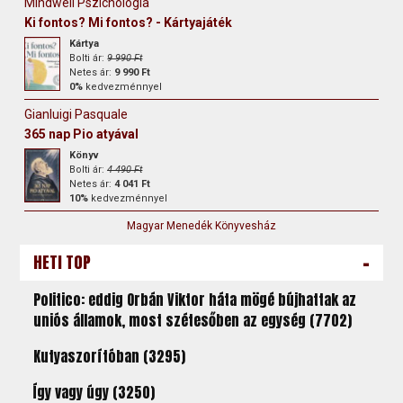
Mindwell Pszichológia
Ki fontos? Mi fontos? - Kártyajáték
Kártya
Bolti ár:
9 990 Ft
Netes ár:
9 990 Ft
0%
kedvezménnyel
Gianluigi Pasquale
365 nap Pio atyával
Könyv
Bolti ár:
4 490 Ft
Netes ár:
4 041 Ft
10%
kedvezménnyel
Magyar Menedék Könyvesház
-
HETI TOP
Politico: eddig Orbán Viktor háta mögé bújhattak az
uniós államok, most szétesőben az egység (7702)
Kutyaszorítóban (3295)
Így vagy úgy (3250)