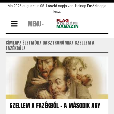
Ugrás
Ma 2026 augusztus 08.
László
napja van. Holnap
Emőd
napja
a
lesz.
tartalomra
MENU
CÍMLAP
ÉLETMÓD
GASZTRONÓMIA
SZELLEM A
FAZÉKBÓL
SZELLEM A FAZÉKBÓL - A MÁSODIK AGY