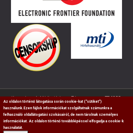
Kapcsolat
Médiaajánlat
Impresszum
GDPR
Az oldalon történő látogatása során cookie-kat (“sütiket”)
használunk.
Ezen fájlok információkat szolgáltatnak számunkra a
felhasználó oldallátogatási szokásairól, de nem tárolnak személyes
RSS
információkat. Az oldalon történő továbblépéssel elfogadja a cookie-k
Copyright © 2009-2026, Flag Polgári Magazin saját
használatát.