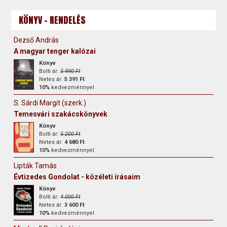
KÖNYV - RENDELÉS
Dezső András
A magyar tenger kalózai
Könyv
Bolti ár:
5 990 Ft
Netes ár:
5 391 Ft
10%
kedvezménnyel
S. Sárdi Margit (szerk.)
Temesvári szakácskönyvek
Könyv
Bolti ár:
5 200 Ft
Netes ár:
4 680 Ft
10%
kedvezménnyel
Lipták Tamás
Évtizedes Gondolat - közéleti írásaim
Könyv
Bolti ár:
4 000 Ft
Netes ár:
3 600 Ft
10%
kedvezménnyel