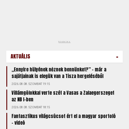
hirdetés
-
AKTUÁLIS
„Ennyire hülyének nėznek bennünket?” – már a
sajátjainak is elegük van a Tisza hergeléséből
2026.08.08. SZOMBAT 19:15
Villámgólokkal verte szét a Vasas a Zalaegerszeget
az NB I-ben
2026.08.08. SZOMBAT 18:15
Fantasztikus világcsúcsot ért el a magyar sportoló
- videó