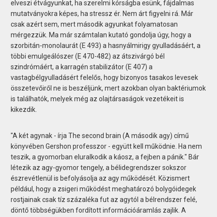
elveszi étvágyunkat, ha szerelmi kórságba esünk, fájdalmas
mutatványokra képes, ha stressz ér. Nem árt figyelni rá. Már
csak azért sem, mert második agyunkat folyamatosan
mérgezzük. Ma már számtalan kutató gondolja úgy, hogy a
szorbitán-monolaurát (E 493) a hasnyálmirigy gyulladásáért, a
többi emulgeálószer (E 470-482) az átszivárgó bél
szindrómáért, a karragén stabilizátor (E 407) a
vastagbélgyulladásért felelős, hogy bizonyos tasakos levesek
összetevőiről ne is beszéljünk, mert azokban olyan baktériumok
is találhatók, melyek még az olajtársaságok vezetékeit is
kikezdik.
"A két agynak - írja The second brain (A második agy) című
könyvében Gershon professzor - együtt kell működnie. Ha nem
teszik, a gyomorban eluralkodik a káosz, a fejben a pánik." Bár
létezik az agy-gyomor tengely, a bélidegrendszer sokszor
észrevétlenül is befolyásolja az agy működését. Közismert
például, hogy a zsigeri működést meghatározó bolygóidegek
rostjainak csak tíz százaléka fut az agytól a bélrendszer felé,
döntő többségükben fordított információáramlás zajlik. A