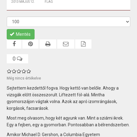
2013 MÁJUS 12.
FLAG
Mentés
0
Még nincs értékelve
Sejtettem kezdettől fogva. Hogy kettő van belőle. Ahogy a
vizsgák előtt összeszorult. Liftezett föl-alá. Mintha
gyomorszájon vágtak volna. Azok az apró izomrángások,
korgások, facsarások.
Most meg olvasom, hogy két agyunk van. Mint a sziámi ikrek.
Egy a fejben, egy a gyomorban. Pontosabban a bélrendszerben.
Amikor Michael D. Gershon, a Columbia Egyetem