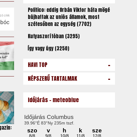
Politico: eddig Orbán Viktor háta mögé
bújhattak az uniós államok, most
ző cikk
mbóc
szétesőben az egység (7702)
Kutyaszorítóban (3295)
Így vagy úgy (3250)
-
HAVI TOP
-
NÉPSZERŰ TARTALMAK
Időjárás - meteoblue
gazin: