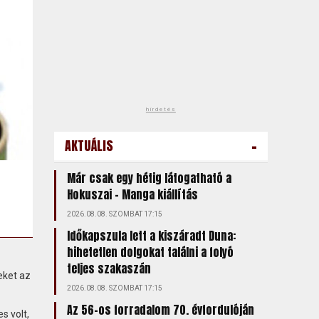
hirdetés
-
AKTUÁLIS
Már csak egy hétig látogatható a
Hokuszai – Manga kiállítás
2026.08.08. SZOMBAT 17:15
Időkapszula lett a kiszáradt Duna:
hihetetlen dolgokat találni a folyó
teljes szakaszán
eket az
2026.08.08. SZOMBAT 17:15
Az 56-os forradalom 70. évfordulóján
s volt,