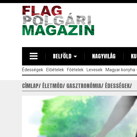
Ugrás
a
tartalomra
BELFÖLD
NAGYVILÁG
KU
Édességek
Előételek
Főételek
Levesek
Magyar konyha -
CÍMLAP
ÉLETMÓD
GASZTRONÓMIA
ÉDESSÉGEK