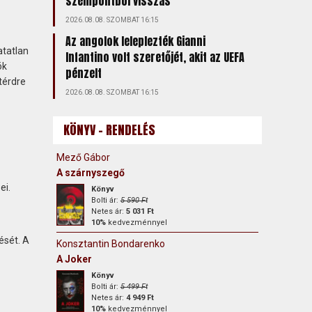
szempontból visszás
2026.08.08. SZOMBAT 16:15
Az angolok leleplezték Gianni
atatlan
Infantino volt szeretőjét, akit az UEFA
ök
pénzelt
térdre
2026.08.08. SZOMBAT 16:15
KÖNYV - RENDELÉS
Mező Gábor
A szárnyszegő
ei.
Könyv
Bolti ár:
5 590 Ft
Netes ár:
5 031 Ft
10%
kedvezménnyel
ését. A
Konsztantin Bondarenko
A Joker
Könyv
Bolti ár:
5 499 Ft
Netes ár:
4 949 Ft
10%
kedvezménnyel