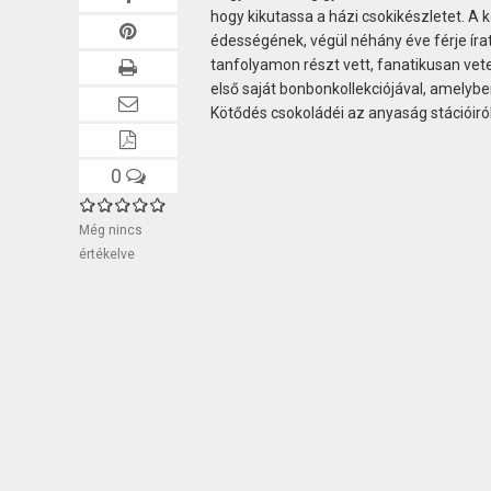
hogy kikutassa a házi csokikészletet. A 
édességének, végül néhány éve férje ír
tanfolyamon részt vett, fanatikusan vet
első saját bonbonkollekciójával, amelyben
Kötődés csokoládéi az anyaság stációiró
0
Még nincs
értékelve