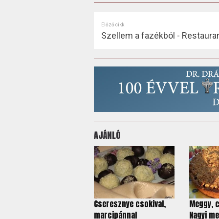
Előző cikk
Szellem a fazékból - Restaura
AJÁNLÓ
Cseresznye csokival,
Meggy, c
marcipánnal
Nagyi me