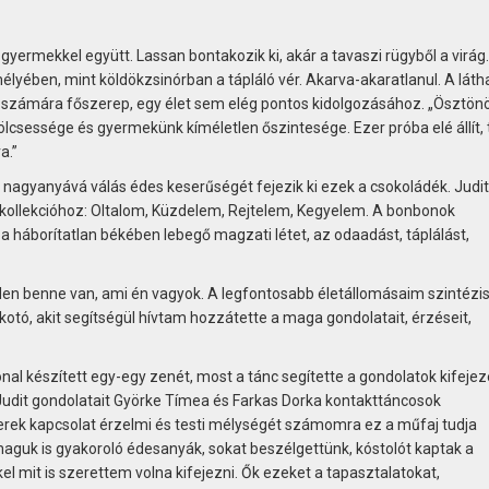
ermekkel együtt. Lassan bontakozik ki, akár a tavaszi rügyből a virág.
egmélyében, mint köldökzsinórban a tápláló vér. Akarva-akaratlanul. A láth
g számára főszerep, egy élet sem elég pontos kidolgozásához. „Ösztön
lcsessége és gyermekünk kíméletlen őszintesége. Ezer próba elé állít, 
a.”
nagyanyává válás édes keserűségét fejezik ki ezek a csokoládék. Judit
a kollekcióhoz: Oltalom, Küzdelem, Rejtelem, Kegyelem. A bonbonok
 a háborítatlan békében lebegő magzati létet, az odaadást, táplálást,
en benne van, ami én vagyok. A legfontosabb életállomásaim szintézis
otó, akit segítségül hívtam hozzátette a maga gondolatait, érzéseit,
nal készített egy-egy zenét, most a tánc segítette a gondolatok kifejez
 Judit gondolatait Györke Tímea és Farkas Dorka kontakttáncosok
yerek kapcsolat érzelmi és testi mélységét számomra ez a műfaj tudja
 maguk is gyakoroló édesanyák, sokat beszélgettünk, kóstolót kaptak a
l mit is szerettem volna kifejezni. Ők ezeket a tapasztalatokat,