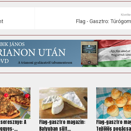
Követke
nt
Flag - Gasztro: Túrógo
seresznye: A
Flag-gasztro magazin:
Flag-gasztro ma
ggyes-...
Batyuban sült...
Tejfölös pogácsa