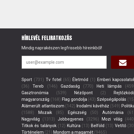
HÍRLEVÉL FELIRATKOZÁS
Mindig naprakészen legfrissebb híreinkből!
Sport
(731)
Tv fotel
(65)
Életmód
(1)
Emberi kapcsolato
(36)
Tereb
(146)
Gazdaság
(770)
Heti lámpás
(459
Gasztronómia
(539)
Nézőpont
(2)
Rejtőzköd
magyarország
(168)
Flag gondolja
(43)
Szépségápolás
(15
Alámerült atlantiszom
(142)
Irodalmi kávéház
(549)
Politik
(1588)
Mozaik
(85)
Egészség
(50)
Autómánia
(61
Nagyvilág
(1313)
Jobbegyenes
(3296)
Mozi világ
(440
Titkok és talányok
(12)
Kultúra
(13)
Belföld
(13)
Vetítő
(30
Történelem
(21)
Mondom a magamét
(9465)