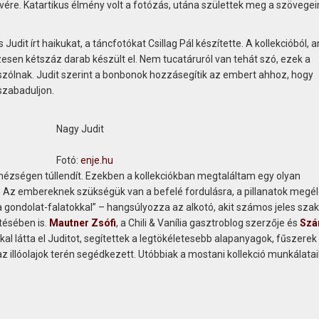
lvére. Katartikus élmény volt a fotózás, utána születtek meg a szövege
it írt haikukat, a táncfotókat Csillag Pál készítette. A kollekcióból, 
esen kétszáz darab készült el. Nem tucatáruról van tehát szó, ezek a
 szólnak. Judit szerint a bonbonok hozzásegítik az embert ahhoz, hogy
szabaduljon.
Nagy Judit
Fotó:
enje.hu
zségen túllendít. Ezekben a kollekciókban megtaláltam egy olyan
 Az embereknek szükségük van a befelé fordulásra, a pillanatok megél
a gondolat-falatokkal” – hangsúlyozza az alkotó, akit számos jeles sz
tésében is.
Mautner Zsófi
, a Chili & Vanília gasztroblog szerzője és
Szá
l látta el Juditot, segítettek a legtökéletesebb alapanyagok, fűszerek
z illóolajok terén segédkezett. Utóbbiak a mostani kollekció munkálatai