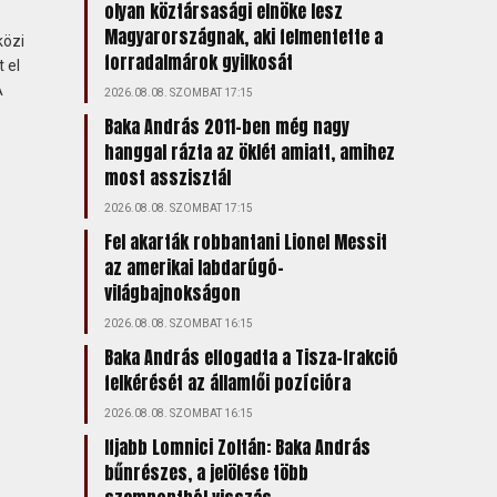
olyan köztársasági elnöke lesz
Magyarországnak, aki felmentette a
közi
forradalmárok gyilkosát
 el
A
2026.08.08. SZOMBAT 17:15
Baka András 2011-ben még nagy
hanggal rázta az öklét amiatt, amihez
most asszisztál
2026.08.08. SZOMBAT 17:15
Fel akarták robbantani Lionel Messit
az amerikai labdarúgó-
világbajnokságon
2026.08.08. SZOMBAT 16:15
Baka András elfogadta a Tisza-frakció
felkérését az államfői pozícióra
2026.08.08. SZOMBAT 16:15
Ifjabb Lomnici Zoltán: Baka András
bűnrészes, a jelölése több