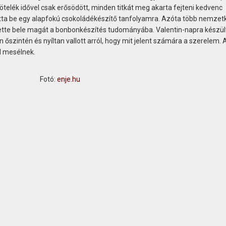
kötelék idővel csak erősödött, minden titkát meg akarta fejteni kedvenc
atta be egy alapfokú csokoládékészítő tanfolyamra. Azóta több nemzet
ette bele magát a bonbonkészítés tudományába. Valentin-napra készült
 őszintén és nyíltan vallott arról, hogy mit jelent számára a szerelem. 
l mesélnek.
Fotó:
enje.hu