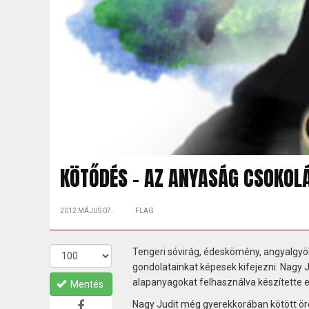
KÖTŐDÉS – AZ ANYASÁG CSOKOL
2012 MÁJUS 07.
FLAG
Tengeri sóvirág, édeskömény, angyalgyök
gondolatainkat képesek kifejezni. Nagy 
alapanyagokat felhasználva készítette e
Mentés
Nagy Judit még gyerekkorában kötött örö