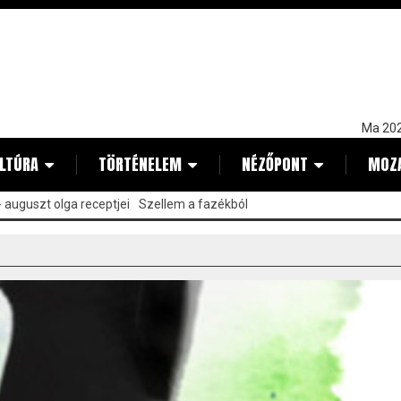
Ma 202
LTÚRA
TÖRTÉNELEM
NÉZŐPONT
MOZ
 auguszt olga receptjei
Szellem a fazékból