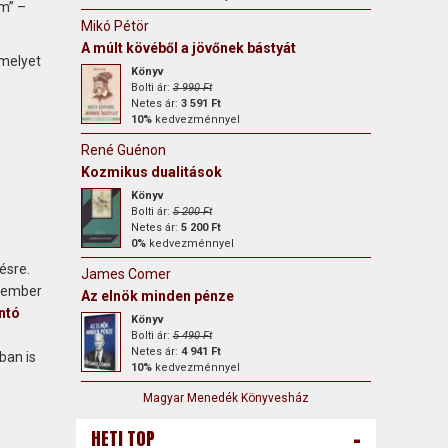
im” –
Mikó Pétör
A múlt kövéből a jövőnek bástyát
amelyet
Könyv
Bolti ár:
3 990 Ft
Netes ár:
3 591 Ft
10%
kedvezménnyel
René Guénon
Kozmikus dualitások
Könyv
Bolti ár:
5 200 Ft
Netes ár:
5 200 Ft
0%
kedvezménnyel
ésre.
James Comer
akember
Az elnök minden pénze
ntó
Könyv
Bolti ár:
5 490 Ft
Netes ár:
4 941 Ft
ban is
10%
kedvezménnyel
Magyar Menedék Könyvesház
-
HETI TOP