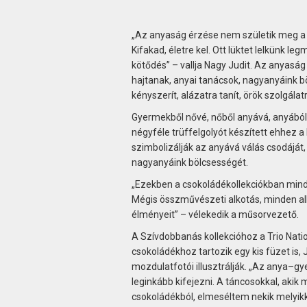
„Az anyaság érzése nem születik meg a gy
Kifakad, életre kel. Ott lüktet lelkünk l
kötődés” – vallja Nagy Judit. Az anyasá
hajtanak, anyai tanácsok, nagyanyáink bö
kényszerít, alázatra tanít, örök szolgálatr
Gyermekből nővé, nőből anyává, anyából 
négyféle trüffelgolyót készített ehhez 
szimbolizálják az anyává válás csodáját,
nagyanyáink bölcsességét.
„Ezekben a csokoládékollekciókban mind
Mégis összművészeti alkotás, minden alk
élményeit” – vélekedik a műsorvezető.
A Szívdobbanás kollekcióhoz a Trio Natio
csokoládékhoz tartozik egy kis füzet is,
mozdulatfotói illusztrálják. „Az anya–g
leginkább kifejezni. A táncosokkal, akik
csokoládékból, elmeséltem nekik melyikke