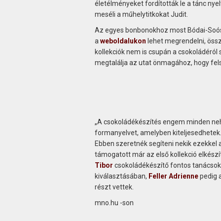
életélményeket fordították le a tánc nye
meséli a műhelytitkokat Judit.
Az egyes bonbonokhoz most Bódai-Soós Jud
a
weboldalukon
lehet megrendelni, össz
kollekciók nem is csupán a csokoládéról
megtalálja az utat önmagához, hogy fel
„A csokoládékészítés engem minden nehé
formanyelvet, amelyben kiteljesedhetek.
Ebben szeretnék segíteni nekik ezekkel 
támogatott már az első kollekció elkészí
Tibor
csokoládékészítő fontos tanácsokka
kiválasztásában,
Feller Adrienne
pedig a
részt vettek.
mno.hu -son