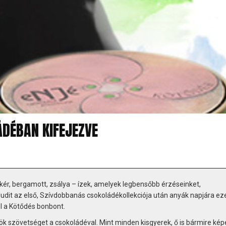
ÁDÉBAN KIFEJEZVE
ér, bergamott, zsálya – ízek, amelyek legbensőbb érzéseinket,
Judit az első, Szívdobbanás csokoládékollekciója után anyák napjára ez
l a Kötődés bonbont.
k szövetséget a csokoládéval. Mint minden kisgyerek, ő is bármire képe