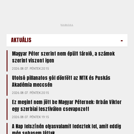
hirdetés
-
AKTUÁLIS
Magyar Péter szerint nem épült tároló, a számok
szerint viszont igen
2026.08.07. PÉNTEK 20:15
Utolsó pillanatos gól döntött az MTK és Puskás
Akadémia meccsén
2026.08.07. PÉNTEK 20:15
Ez megint nem jött be Magyar Péternek: Orbán Viktor
egy szerbiai fesztiválon csevapozott
2026.08.07. PÉNTEK 19:15
A Nap felszínén olyasvalamit fedeztek fel, amit eddig
még sohasem láttak