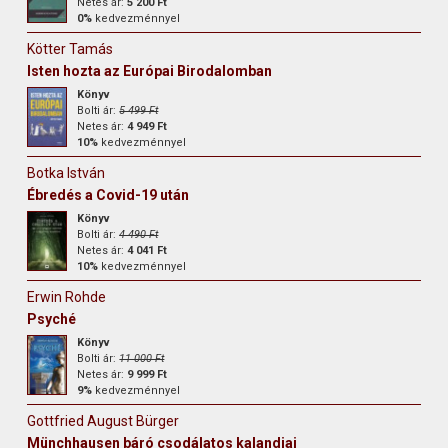
Netes ár:
5 200 Ft
0%
kedvezménnyel
Kötter Tamás
Isten hozta az Európai Birodalomban
Könyv
Bolti ár:
5 499 Ft
Netes ár:
4 949 Ft
10%
kedvezménnyel
Botka István
Ébredés a Covid-19 után
Könyv
Bolti ár:
4 490 Ft
Netes ár:
4 041 Ft
10%
kedvezménnyel
Erwin Rohde
Psyché
Könyv
Bolti ár:
11 000 Ft
Netes ár:
9 999 Ft
9%
kedvezménnyel
Gottfried August Bürger
Münchhausen báró csodálatos kalandjai