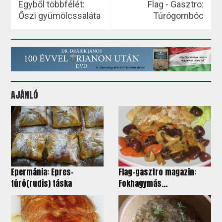
Egyből többfélét:
Flag - Gasztro:
Őszi gyümölcssaláta
Túrógombóc
AJÁNLÓ
Epermánia: Epres-
Flag-gasztro magazin:
túró(rudis) táska
Fokhagymás...