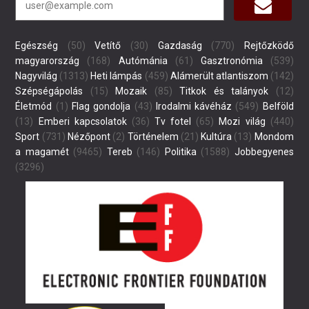
Egészség
(50)
Vetítő
(30)
Gazdaság
(770)
Rejtőzködő
magyarország
(168)
Autómánia
(61)
Gasztronómia
(539)
Nagyvilág
(1313)
Heti lámpás
(459)
Alámerült atlantiszom
(142)
Szépségápolás
(15)
Mozaik
(85)
Titkok és talányok
(12)
Életmód
(1)
Flag gondolja
(43)
Irodalmi kávéház
(549)
Belföld
(13)
Emberi kapcsolatok
(36)
Tv fotel
(65)
Mozi világ
(440)
Sport
(731)
Nézőpont
(2)
Történelem
(21)
Kultúra
(13)
Mondom
a magamét
(9465)
Tereb
(146)
Politika
(1588)
Jobbegyenes
(3296)