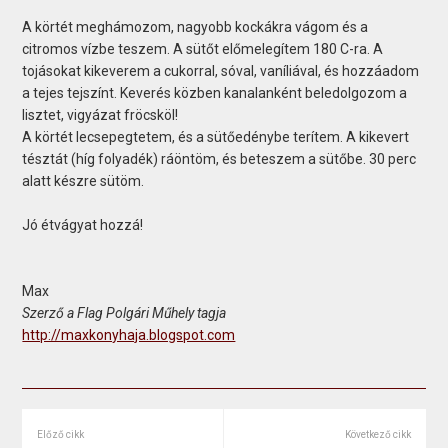
A körtét meghámozom, nagyobb kockákra vágom és a
citromos vízbe teszem. A sütőt előmelegítem 180 C-ra. A
tojásokat kikeverem a cukorral, sóval, vaníliával, és hozzáadom
a tejes tejszínt. Keverés közben kanalanként beledolgozom a
lisztet, vigyázat fröcsköl!
A körtét lecsepegtetem, és a sütőedénybe terítem. A kikevert
tésztát (híg folyadék) ráöntöm, és beteszem a sütőbe. 30 perc
alatt készre sütöm.
Jó étvágyat hozzá!
Max
Szerző a Flag Polgári Műhely tagja
http://maxkonyhaja.blogspot.com
Előző cikk
Következő cikk