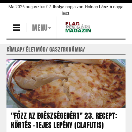
Ugrás
Ma 2026 augusztus 07.
Ibolya
napja van. Holnap
László
napja
a
lesz.
tartalomra
MENU
CÍMLAP
ÉLETMÓD
GASZTRONÓMIA
"FŐZZ AZ EGÉSZSÉGEDÉRT" 23. RECEPT:
KÖRTÉS –TEJES LEPÉNY (CLAFUTIS)