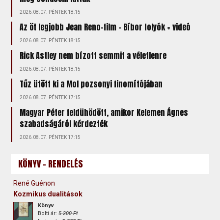
2026.08.07. PÉNTEK 18:15
Az öt legjobb Jean Reno-film – Bíbor folyók + videó
2026.08.07. PÉNTEK 18:15
Rick Astley nem bízott semmit a véletlenre
2026.08.07. PÉNTEK 18:15
Tűz ütött ki a Mol pozsonyi finomítójában
2026.08.07. PÉNTEK 17:15
Magyar Péter feldühödött, amikor Kelemen Ágnes
szabadságáról kérdezték
2026.08.07. PÉNTEK 17:15
KÖNYV - RENDELÉS
René Guénon
Kozmikus dualitások
Könyv
Bolti ár:
5 200 Ft