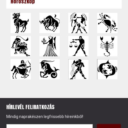
Horoszkóp
HÍRLEVÉL FELIRATKOZÁS
Mindig naprakészen legfrissebb híreinkből!