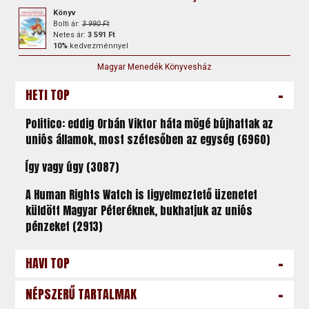
Könyv
Bolti ár:
3 990 Ft
Netes ár:
3 591 Ft
10%
kedvezménnyel
Magyar Menedék Könyvesház
-
HETI TOP
Politico: eddig Orbán Viktor háta mögé bújhattak az
uniós államok, most szétesőben az egység (6960)
Így vagy úgy (3087)
A Human Rights Watch is figyelmeztető üzenetet
küldött Magyar Péteréknek, bukhatjuk az uniós
pénzeket (2913)
-
HAVI TOP
-
NÉPSZERŰ TARTALMAK