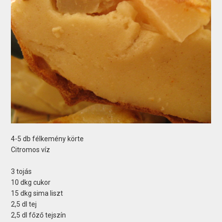
4-5 db félkemény körte
Citromos víz
3 tojás
10 dkg cukor
15 dkg sima liszt
2,5 dl tej
2,5 dl főző tejszín