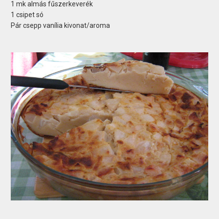
1 mk almás fűszerkeverék
1 csipet só
Pár csepp vanília kivonat/aroma