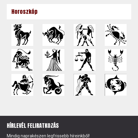
Horoszkóp
HÍRLEVÉL FELIRATKOZÁS
Mindig naprakészen legfrissebb híreinkből!