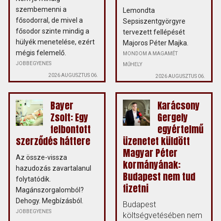
szembemenni a
Lemondta
fősodorral, de mivel a
Sepsiszentgyörgyre
fősodor szinte mindig a
tervezett fellépését
hülyék menetelése, ezért
Majoros Péter Majka.
mégis felemelő.
MONDOM A MAGAMÉT
JOBBEGYENES
MŰHELY
2026 AUGUSZTUS 06.
2026 AUGUSZTUS 06.
Bayer
Karácsony
Zsolt: Egy
Gergely
felbontott
egyértelmű
szerződés háttere
üzenetet küldött
Magyar Péter
Az össze-vissza
kormányának:
hazudozás zavartalanul
Budapest nem tud
folytatódik.
fizetni
Magánszorgalomból?
Dehogy. Megbízásból.
Budapest
JOBBEGYENES
költségvetésében nem