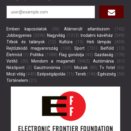
Emberi kapcsolatok
(36)
Alámerült atlantiszom
(142)
Jobbegyenes
(3296)
Nagyvilág
(1313)
Irodalmi kávéház
(549)
Titkok és talányok
(12)
Kultúra
(13)
Heti lámpás
(459)
Rejtőzködő magyarország
(168)
Sport
(731)
Belföld
(13)
Életmód
(1)
Politika
(1588)
Flag gondolja
(43)
Gazdaság
(770)
Vetítő
(30)
Mondom a magamét
(9465)
Autómánia
(61)
Nézőpont
(2)
Gasztronómia
(539)
Mozaik
(85)
Tv fotel
(65)
Mozi világ
(440)
Szépségápolás
(15)
Tereb
(146)
Egészség
(50)
Történelem
(21)