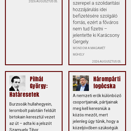
2026 AUGUSZTUS 05.
szerepel a szolidaritási
hozzájárulás idei
befizetésére szolgáló
forrás, ezért a főváros
nem tud fizetni –
jelentette ki Karácsony
Gergely.
MONDOM A MAGAMÉT
MŰHELY
2026 AUGUSZTUS 05.
Pilhál
Hárompárti
György:
fogócska
Határesetek
A nemzeti erők különböző
csoportjainak, pártjainak
Burzsoák hullahegyein,
meg kell keresniük a
lerombolt palotáin feldúlt
közös mezőt, mert
birtokain keresztül vezet
jelenleg úgy tűnik, hogy a
az út – adta ki a jelszót
közeljövőben szükségük
Szamuely Tibor.