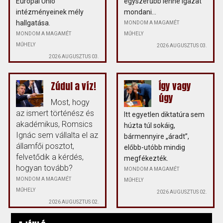
Európai Unió
egyszerűbb lenne igazat
intézményeinek mély
mondani...
hallgatása.
MONDOM A MAGAMÉT
MONDOM A MAGAMÉT
MŰHELY
MŰHELY
2026 AUGUSZTUS 03.
2026 AUGUSZTUS 03.
Zúdul a víz!
Így vagy
úgy
Most, hogy
az ismert történész és
Itt egyetlen diktatúra sem
akadémikus, Romsics
húzta túl sokáig,
Ignác sem vállalta el az
bármennyire „áradt”,
államfői posztot,
előbb-utóbb mindig
felvetődik a kérdés,
megfékezték.
hogyan tovább?
MONDOM A MAGAMÉT
MONDOM A MAGAMÉT
MŰHELY
MŰHELY
2026 AUGUSZTUS 02.
2026 AUGUSZTUS 02.