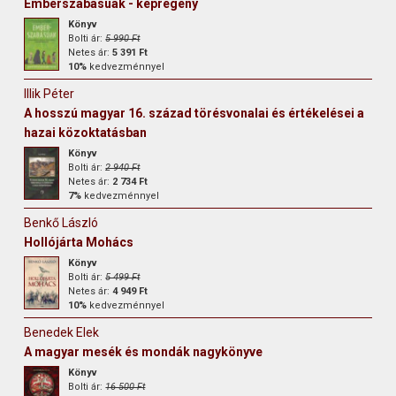
Emberszabásúak - képregény
Könyv
Bolti ár:
5 990 Ft
Netes ár:
5 391 Ft
10%
kedvezménnyel
Illik Péter
A hosszú magyar 16. század törésvonalai és értékelései a
hazai közoktatásban
Könyv
Bolti ár:
2 940 Ft
Netes ár:
2 734 Ft
7%
kedvezménnyel
Benkő László
Hollójárta Mohács
Könyv
Bolti ár:
5 499 Ft
Netes ár:
4 949 Ft
10%
kedvezménnyel
Benedek Elek
A magyar mesék és mondák nagykönyve
Könyv
Bolti ár:
16 500 Ft