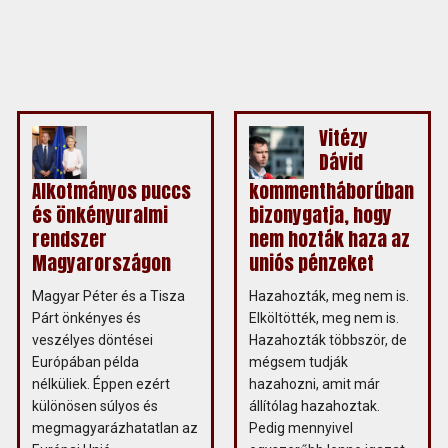
Vitézy
Dávid
Alkotmányos puccs
kommentháborúban
és önkényuralmi
bizonygatja, hogy
rendszer
nem hozták haza az
Magyarországon
uniós pénzeket
Magyar Péter és a Tisza
Hazahozták, meg nem is.
Párt önkényes és
Elköltötték, meg nem is.
veszélyes döntései
Hazahozták többször, de
Európában példa
mégsem tudják
nélküliek. Éppen ezért
hazahozni, amit már
különösen súlyos és
állítólag hazahoztak.
megmagyarázhatatlan az
Pedig mennyivel