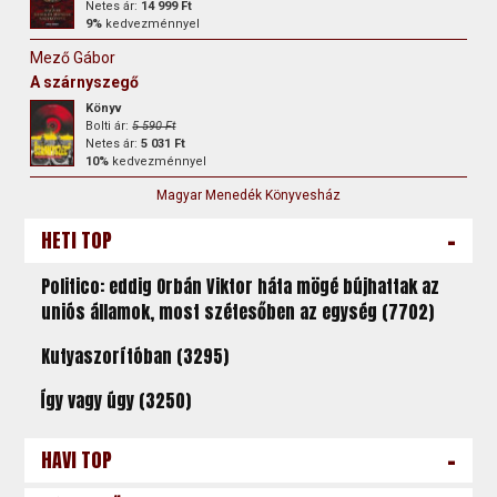
Netes ár:
14 999 Ft
9%
kedvezménnyel
Mező Gábor
A szárnyszegő
Könyv
Bolti ár:
5 590 Ft
Netes ár:
5 031 Ft
10%
kedvezménnyel
Magyar Menedék Könyvesház
-
HETI TOP
Politico: eddig Orbán Viktor háta mögé bújhattak az
uniós államok, most szétesőben az egység (7702)
Kutyaszorítóban (3295)
Így vagy úgy (3250)
-
HAVI TOP