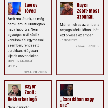
Lavrov
Bayer
téved
Zsolt: Most
azonnal!
Amit ma látunk, az még
nem Samuel Huntington
Mit nem olvas az ember a
nagy háborúja. Nem
rotyogó kánikulában - hát
egységes civilizációk
ezt olvassa az ember:
vonulnak fel egymással
JOBBEGYENES
szemben, rendezett
2026 AUGUSZTUS 07.
sorokban, világosan
kijelölt arcvonalakon.
MONDOM A MAGAMÉT
MŰHELY
2026 AUGUSZTUS 07.
Bayer
Zsolt:
Hekkerkeringő
„Csordában nagy
arc”
Nem jó mindig