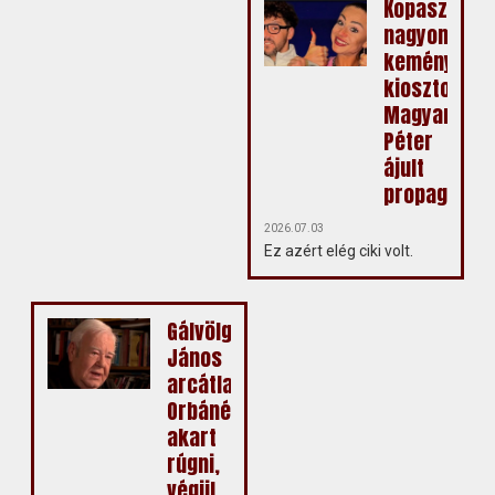
Kopasz
nagyon
keményen
kiosztotta
Magyar
Péter
ájult
propagandis
2026.07.03
Ez azért elég ciki volt.
Gálvölgyi
János
arcátlanul
Orbánékba
akart
rúgni,
végül