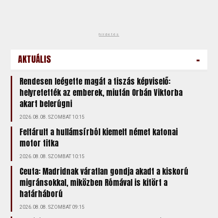
hirdetés
-
AKTUÁLIS
Rendesen leégette magát a tiszás képviselő:
helyretették az emberek, miután Orbán Viktorba
akart belerúgni
2026.08.08. SZOMBAT 10:15
Feltárult a hullámsírból kiemelt német katonai
motor titka
2026.08.08. SZOMBAT 10:15
Ceuta: Madridnak váratlan gondja akadt a kiskorú
migránsokkal, miközben Rómával is kitört a
határháború
2026.08.08. SZOMBAT 09:15