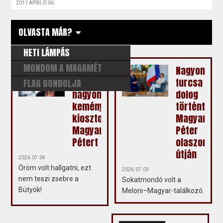
2011 ÁPRILIS 06.
OLVASTA MÁR?
HETI LÁMPÁS
MONDOM A MAGAMÉT
Fodor
Nagyon
Gábor
furcsa
FLAG GONDOLJA
nagyon
dolog
keményen
történt
kiosztotta
Magyar
Magyar
Péter
Pétert
olaszorszá
útján
2026.07.04
Öröm volt hallgatni, ezt
2026.07.03
nem teszi zsebre a
Sokatmondó volt a
Bütyök!
Meloni–Magyar-találkozó.