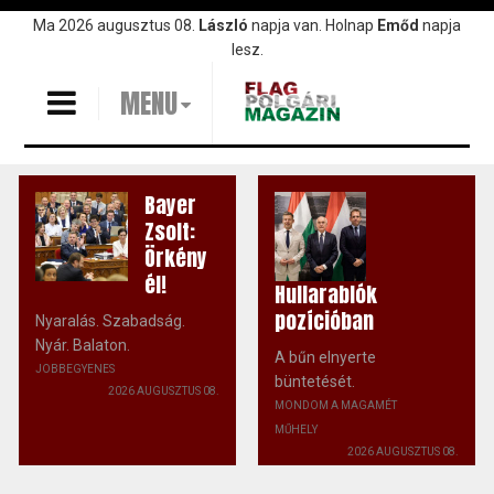
Ugrás
Ma 2026 augusztus 08.
László
napja van. Holnap
Emőd
napja
a
lesz.
tartalomra
MENU
Bayer
Zsolt:
Örkény
él!
Hullarablók
pozícióban
Nyaralás. Szabadság.
Nyár. Balaton.
A bűn elnyerte
JOBBEGYENES
büntetését.
2026 AUGUSZTUS 08.
MONDOM A MAGAMÉT
MŰHELY
2026 AUGUSZTUS 08.