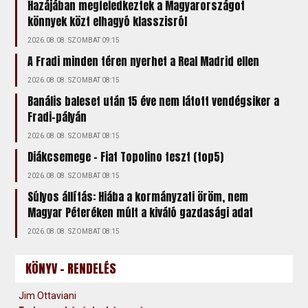
Hazájában megfeledkeztek a Magyarországot
könnyek közt elhagyó klasszisról
2026.08.08. SZOMBAT 09:15
A Fradi minden téren nyerhet a Real Madrid ellen
2026.08.08. SZOMBAT 08:15
Banális baleset után 15 éve nem látott vendégsiker a
Fradi-pályán
2026.08.08. SZOMBAT 08:15
Diákcsemege – Fiat Topolino teszt (top5)
2026.08.08. SZOMBAT 08:15
Súlyos állítás: Hiába a kormányzati öröm, nem
Magyar Péteréken múlt a kiváló gazdasági adat
2026.08.08. SZOMBAT 08:15
KÖNYV - RENDELÉS
Jim Ottaviani