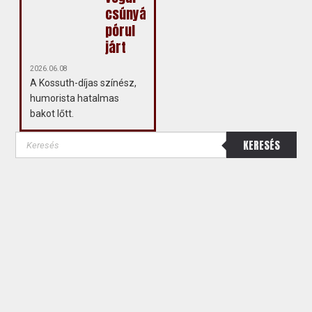
csúnyán
pórul
járt
2026.06.08
A Kossuth-díjas színész,
humorista hatalmas
bakot lőtt.
KERESÉS