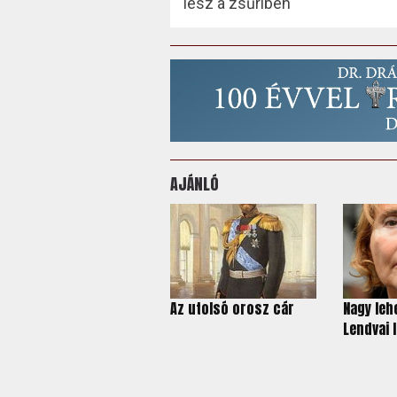
lesz a zsűriben
AJÁNLÓ
Az utolsó orosz cár
Nagy lehe
Lendvai I