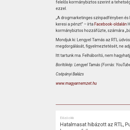
felelős kormánybiztos szerint a tehetség
ezzel.
„A drogmarketinges színpadfényben és l
keresi a pénzt” – írta
Facebook-oldalán
H
kormánybiztos hozzáfűzte, számára „bű
Mondjuk ki: Lengyel Tamás az RTL üdvös
megdorgálását, figyelmeztetését, ne adj’
Itt tartunk ma. Felháborító, nem hagyhatj
Borítókép: Lengyel Tamás (Forrás: YouTu
Csépányi Balázs
www.magyarnemzet.hu
Előző cikk
Hatalmasat hibázott az RTL, 