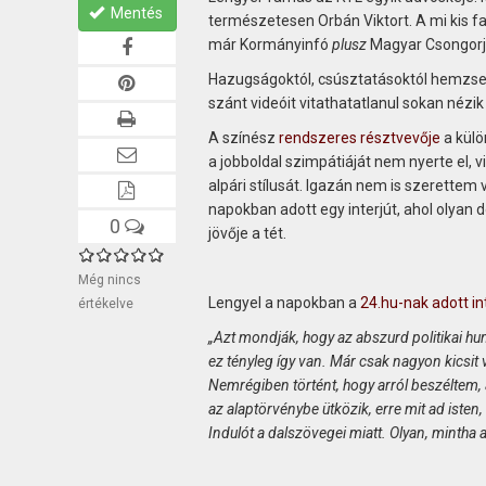
Mentés
természetesen Orbán Viktort. A mi kis 
már Kormányinfó
plusz
Magyar Csongorja
Hazugságoktól, csúsztatásoktól hemzse
szánt videóit vitathatatlanul sokan nézik
A színész
rendszeres résztvevője
a külö
a jobboldal szimpátiáját nem nyerte el, 
alpári stílusát. Igazán nem is szerettem
napokban adott egy interjút, ahol olyan 
0
jövője a tét.
Még nincs
Lengyel a napokban a
24.hu-nak adott in
értékelve
„Azt mondják, hogy az abszurd politikai hu
ez tényleg így van. Már csak nagyon kicsit 
Nemrégiben történt, hogy arról beszéltem,
az alaptörvénybe ütközik, erre mit ad isten
Ind
ulót a dalszövegei miatt. Olyan, mintha