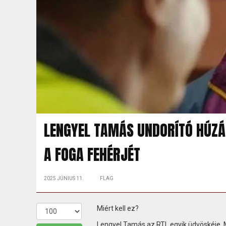
LENGYEL TAMÁS UNDORÍTÓ HÚZÁS
A FOGA FEHÉRJÉT
2025 JÚNIUS 11.
FLAG
Miért kell ez?
Lengyel Tamás az RTL egyik üdvöskéje. M