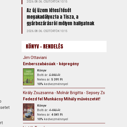
2026.08.06. CSÜTÖRTÖK 10:15
Az új üzem létesítését
megakadályozta a Tisza, a
gyárbezárásról mélyen hallgatnak
2026.08.06. CSÜTÖRTÖK 10:15
KÖNYV - RENDELÉS
Jim Ottaviani
Emberszabásúak - képregény
Könyv
Bolti ár:
5 990 Ft
Netes ár:
5 391 Ft
10%
kedvezménnyel
Király Zsuzsanna - Molnár Brigitta - Sepsey Zsófia
Fedezd fel Munkácsy Mihály művészetét!
b
Könyv
esetet
Bolti ár:
4 490 Ft
Netes ár:
4 041 Ft
10%
kedvezménnyel
rt