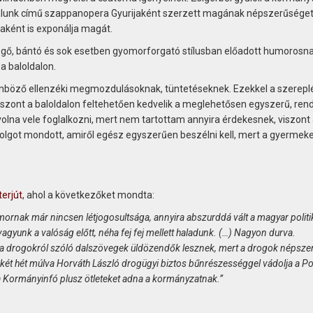
falunk című szappanopera Gyurijaként szerzett magának népszerűsége
ként is exponálja magát.
gő, bántó és sok esetben gyomorforgató stílusban előadott humorosn
 a baloldalon.
nböző ellenzéki megmozdulásoknak, tüntetéseknek. Ezekkel a szereplé
viszont a baloldalon feltehetően kedvelik a meglehetősen egyszerű, ren
 volna vele foglalkozni, mert nem tartottam annyira érdekesnek, viszont
dolgot mondott, amiről egész egyszerűen beszélni kell, mert a gyermek
terjút
, ahol a következőket mondta:
mornak már nincsen létjogosultsága, annyira abszurddá vált a magyar politi
vagyunk a valóság előtt, néha fej fej mellett haladunk. (…) Nagyon durva.
 a drogokról szóló dalszövegek üldözendők lesznek, mert a drogok népsze
, két hét múlva Horváth László drogü
gyi biztos bűnrészességgel vádolja a P
 a Kormányinfó plusz ötleteket adna a kormányzatnak.”