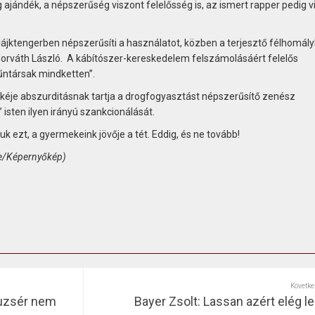
 ajándék, a népszerűség viszont felelősség is, az ismert rapper pedig v
ájktengerben népszerűsíti a használatot, közben a terjesztő félhomál
orváth László. A kábítószer-kereskedelem felszámolásáért felelős
ntársak mindketten”.
kéje abszurditásnak tartja a drogfogyasztást népszerűsítő zenész
 isten ilyen irányú szankcionálását.
uk ezt, a gyermekeink jövője a tét. Eddig, és ne tovább!
be/Képernyőkép)
Követke
Puzsér nem
Bayer Zsolt: Lassan azért elég l