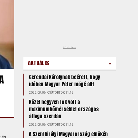
hirdetés
-
AKTUÁLIS
TA
Gerendai Károlynak beérett, hogy
időben Magyar Péter mögé állt
2026.08.06. CSÜTÖRTÖK 11:15
Közel negyven fok volt a
maximumhőmérséklet országos
átlaga szerdán
2026.08.06. CSÜTÖRTÖK 11:15
A Szentkirályi Magyarország elnökén
t és