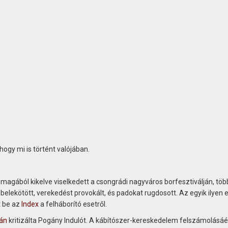
 hogy mi is történt valójában.
magából kikelve viselkedett a csongrádi nagyváros borfesztiválján, töb
elekötött, verekedést provokált, és padokat rugdosott. Az egyik ilyen 
 be az
Index
a felháborító esetről.
lán
kritizálta Pogány Indulót. A kábítószer-kereskedelem felszámolásáé