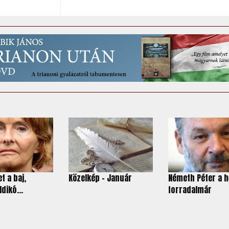
t a baj,
Közelkép - Január
Németh Péter a 
ldikó...
forradalmár