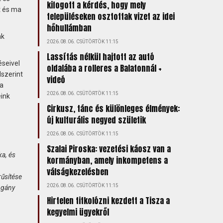
kifogott a kérdés, hogy mely
t és ma
településeken osztottak vizet az idei
hőhullámban
ak
2026.08.06. CSÜTÖRTÖK 11:15
Lassítás nélkül hajtott az autó
seivel
oldalába a rolleres a Balatonnál +
dszerint
videó
 a
2026.08.06. CSÜTÖRTÖK 11:15
eink
Cirkusz, tánc és különleges élmények:
új kulturális negyed születik
2026.08.06. CSÜTÖRTÖK 11:15
Szalai Piroska: vezetési káosz van a
ka, és
kormányban, amely inkompetens a
válságkezelésben
rűsítése
2026.08.06. CSÜTÖRTÖK 11:15
ogány
Hirtelen titkolózni kezdett a Tisza a
kegyelmi ügyekről