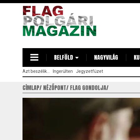
Ugrás
a
tartalomra
BELFÖLD
NAGYVILÁG
KU
Azt beszélik...
Ingerülten
Jegyzetfüzet
CÍMLAP
NÉZŐPONT
FLAG GONDOLJA