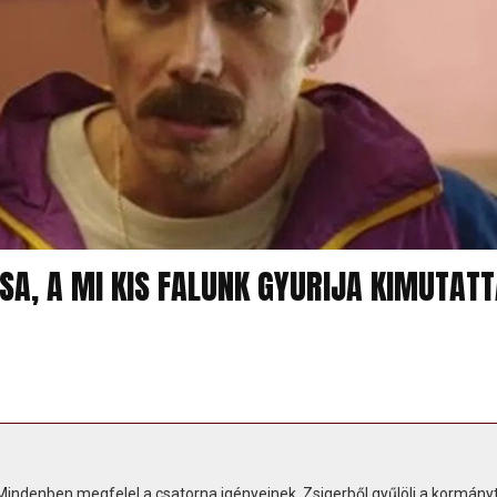
A, A MI KIS FALUNK GYURIJA KIMUTAT
indenben megfelel a csatorna igényeinek. Zsigerből gyűlöli a kormány