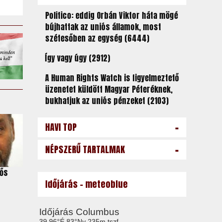
Politico: eddig Orbán Viktor háta mögé
bújhattak az uniós államok, most
szétesőben az egység (6444)
Így vagy úgy (2912)
A Human Rights Watch is figyelmeztető
üzenetet küldött Magyar Péteréknek,
bukhatjuk az uniós pénzeket (2103)
-
HAVI TOP
-
NÉPSZERŰ TARTALMAK
hős
Időjárás - meteoblue