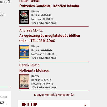
Lipták Tamás
isszaél
Évtizedes Gondolat - közéleti írásaim
Könyv
yban
Bolti ár:
4 000 Ft
Netes ár:
3 600 Ft
10%
kedvezménnyel
Andreas Moritz
Az egészség és megfiatalodás időtlen
titkai - TELJES KIADÁS
Könyv
Bolti ár:
14 990 Ft
Netes ár:
13 500 Ft
10%
kedvezménnyel
Benkő László
Hollójárta Mohács
Könyv
Bolti ár:
5 499 Ft
Netes ár:
4 949 Ft
10%
kedvezménnyel
Magyar Menedék Könyvesház
ző cikk
esz…
-
HETI TOP