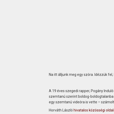
Na itt álljunk meg egy szóra. Idézzük fel,
A 19 éves szegedi rapper, Pogány Induló 
szemtanú szerint boldog-boldogtalanba b
egy szemtanú videóra is vette – számolt
Horváth László
hivatalos közösségi olda