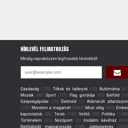
HÍRLEVÉL FELIRATKOZÁS
Mindig naprakészen legfrissebb híreinkből!
Gazdaság
(770)
Titkok és talányok
(12)
Autómánia
(61
Mozaik
(85)
Sport
(731)
Flag gondolja
(43)
Belföld
(13
Szépségápolás
(15)
Életmód
(1)
Alámerült atlantiszo
(142)
Mondom a magamét
(9462)
Mozi világ
(440)
Ember
kapcsolatok
(36)
Tereb
(146)
Vetítő
(30)
Politika
(1588
Történelem
(21)
Nézőpont
(2)
Irodalmi kávéház
(549
Rejtőzködő magyarország
(168)
Jobbegyenes
(3293