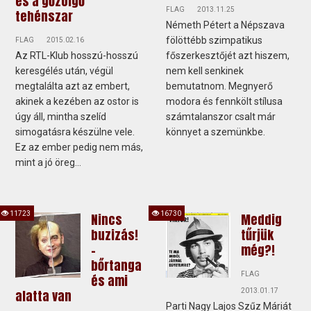
és a gőzölgő
FLAG
2013.11.25
tehénszar
Németh Pétert a Népszava
fölöttébb szimpatikus
FLAG
2015.02.16
Az RTL-Klub hosszú-hosszú
főszerkesztőjét azt hiszem,
keresgélés után, végül
nem kell senkinek
megtalálta azt az embert,
bemutatnom. Megnyerő
akinek a kezében az ostor is
modora és fennkölt stílusa
úgy áll, mintha szelíd
számtalanszor csalt már
simogatásra készülne vele.
könnyet a szemünkbe.
Ez az ember pedig nem más,
mint a jó öreg...
11723
16730
Nincs
Meddig
buzizás!
tűrjük
–
még?!
bőrtanga
FLAG
és ami
alatta van
2013.01.17
Parti Nagy Lajos Szűz Máriát