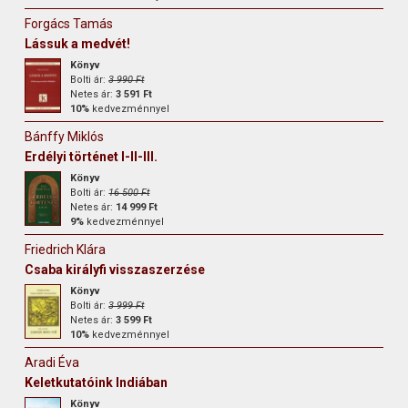
Forgács Tamás
Lássuk a medvét!
Könyv
Bolti ár:
3 990 Ft
Netes ár:
3 591 Ft
10%
kedvezménnyel
Bánffy Miklós
Erdélyi történet I-II-III.
Könyv
Bolti ár:
16 500 Ft
Netes ár:
14 999 Ft
9%
kedvezménnyel
Friedrich Klára
Csaba királyfi visszaszerzése
Könyv
Bolti ár:
3 999 Ft
Netes ár:
3 599 Ft
10%
kedvezménnyel
Aradi Éva
Keletkutatóink Indiában
Könyv