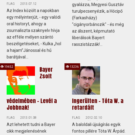
FLAG
2013.07.12
gyalázza, Megyesi Gusztáv
Az Index közölt a napokban
turulpecsenyézik, a Hócipő
egy mélyinterjút, - egy valódi
(Farkasházy)
oral historyt, ahogy a
"cigányorbánozik" - és még
zsurnaliszta szaknyelv hívja
az álszent, képmutató
az efféle mélyen szántó
liberálisok Bayert
beszélgetéseket, - Kulka „hol
rasszistázzák!...
a hajam”Jánossal és hű
barátjával...
19452
13236
Bayer
Zsolt
védelmében - Levél a
Ingerülten - Tóta W. a
Jobbnak!
retardált
FLAG
2013.01.08
FLAG
2012.02.10
Azt lehetett tudni a Bayer
A baloldali újságírás egyik
cikk megjelenésének
fontos pillére Tóta W. Árpád.