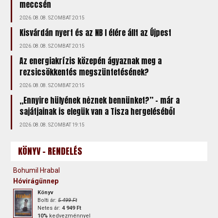
meccsén
2026.08.08. SZOMBAT 20:15
Kisvárdán nyert és az NB I élére állt az Újpest
2026.08.08. SZOMBAT 20:15
Az energiakrízis közepén ágyaznak meg a
rezsicsökkentés megszüntetésének?
2026.08.08. SZOMBAT 20:15
„Ennyire hülyének nėznek bennünket?” – már a
sajátjainak is elegük van a Tisza hergeléséből
2026.08.08. SZOMBAT 19:15
KÖNYV - RENDELÉS
Bohumil Hrabal
Hóvirágünnep
Könyv
Bolti ár:
5 499 Ft
Netes ár:
4 949 Ft
10%
kedvezménnyel