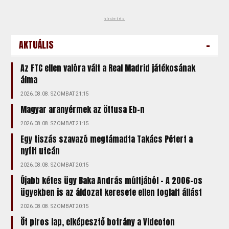
hirdetés
-
AKTUÁLIS
Az FTC ellen valóra vált a Real Madrid játékosának
álma
2026.08.08. SZOMBAT 21:15
Magyar aranyérmek az öttusa Eb-n
2026.08.08. SZOMBAT 21:15
Egy tiszás szavazó megtámadta Takács Pétert a
nyílt utcán
2026.08.08. SZOMBAT 20:15
Újabb kétes ügy Baka András múltjából – A 2006-os
ügyekben is az áldozat keresete ellen foglalt állást
2026.08.08. SZOMBAT 20:15
Öt piros lap, elképesztő botrány a Videoton