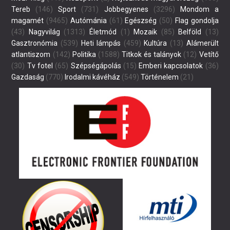
Tereb
(146)
Sport
(731)
Jobbegyenes
(3296)
Mondom a
magamét
(9465)
Autómánia
(61)
Egészség
(50)
Flag gondolja
(43)
Nagyvilág
(1313)
Életmód
(1)
Mozaik
(85)
Belföld
(13)
Gasztronómia
(539)
Heti lámpás
(459)
Kultúra
(13)
Alámerült
atlantiszom
(142)
Politika
(1588)
Titkok és talányok
(12)
Vetítő
(30)
Tv fotel
(65)
Szépségápolás
(15)
Emberi kapcsolatok
(36)
Gazdaság
(770)
Irodalmi kávéház
(549)
Történelem
(21)