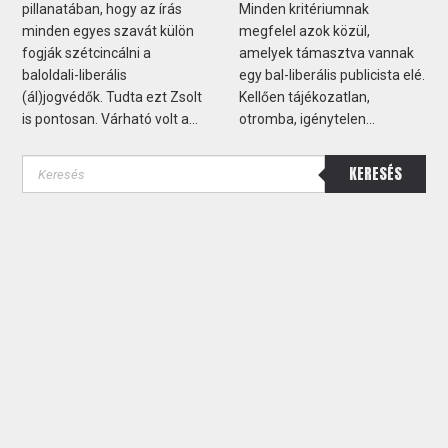
pillanatában, hogy az írás
Minden kritériumnak
minden egyes szavát külön
megfelel azok közül,
fogják szétcincálni a
amelyek támasztva vannak
baloldali-liberális
egy bal-liberális publicista elé.
(ál)jogvédők. Tudta ezt Zsolt
Kellően tájékozatlan,
is pontosan. Várható volt a...
otromba, igénytelen...
KERESÉS