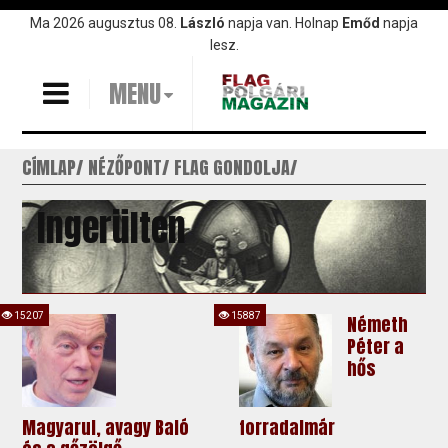
Ugrás
Ma 2026 augusztus 08.
László
napja van. Holnap
Emőd
napja
a
lesz.
tartalomra
MENU
CÍMLAP
NÉZŐPONT
FLAG GONDOLJA
Ingerülten
15207
15887
Németh
Péter a
hős
Magyarul, avagy Baló
forradalmár