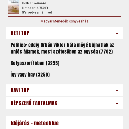
Bolti ár:
5 000 Ft
Netes ár:
4 750 Ft
5%
kedvezménnyel
Magyar Menedék Könyvesház
-
HETI TOP
Politico: eddig Orbán Viktor háta mögé bújhattak az
uniós államok, most szétesőben az egység (7702)
Kutyaszorítóban (3295)
Így vagy úgy (3250)
-
HAVI TOP
-
NÉPSZERŰ TARTALMAK
Időjárás - meteoblue