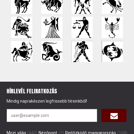
HÍRLEVÉL FELIRATKOZÁS
Mindig naprakészen legfrissebb híreinkből!
Mozi világ
(440)
Nézőpont
(2)
Rejtőzködő magyarország
(168)