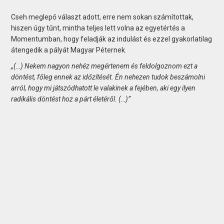
Cseh meglepő választ adott, erre nem sokan számítottak,
hiszen úgy tűnt, mintha teljes lett volna az egyetértés a
Momentumban, hogy feladják az indulást és ezzel gyakorlatilag
átengedik a pályát Magyar Péternek.
„(…) Nekem nagyon nehéz megértenem és feldolgoznom ezt a
döntést, főleg ennek az időzítését. Én nehezen tudok beszámolni
arról, hogy mi játszódhatott le valakinek a fejében, aki egy ilyen
radikális döntést hoz a párt életéről. (…)”