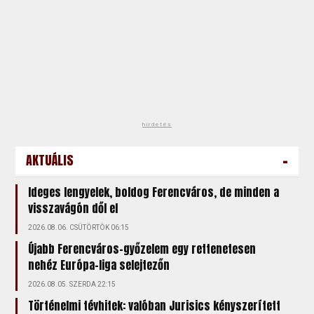
hirdetés
-
AKTUÁLIS
Ideges lengyelek, boldog Ferencváros, de minden a
visszavágón dől el
2026.08.06. CSÜTÖRTÖK 06:15
Újabb Ferencváros-győzelem egy rettenetesen
nehéz Európa-liga selejtezőn
2026.08.05. SZERDA 22:15
Történelmi tévhitek: valóban Jurisics kényszerített