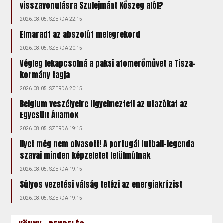
visszavonulásra Szulejmánt Kőszeg alól?
2026.08.05. SZERDA 22:15
Elmaradt az abszolút melegrekord
2026.08.05. SZERDA 20:15
Végleg lekapcsolná a paksi atomerőművet a Tisza-
kormány tagja
2026.08.05. SZERDA 20:15
Belgium veszélyeire figyelmezteti az utazókat az
Egyesült Államok
2026.08.05. SZERDA 19:15
Ilyet még nem olvasott! A portugál futball-legenda
szavai minden képzeletet felülmúlnak
2026.08.05. SZERDA 19:15
Súlyos vezetési válság tetézi az energiakrízist
2026.08.05. SZERDA 19:15