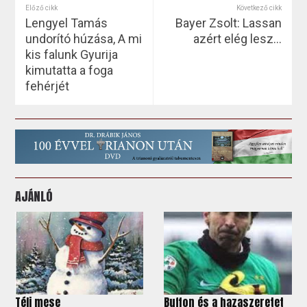
Előző cikk
Következő cikk
Lengyel Tamás
Bayer Zsolt: Lassan
undorító húzása, A mi
azért elég lesz…
kis falunk Gyurija
kimutatta a foga
fehérjét
AJÁNLÓ
Téli mese
Buffon és a hazaszeretet