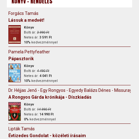
KÖNYV - RENDELÉS
Forgács Tamás
Lássuk a medvét!
Könyv
Bolti ár:
3 990 Ft
Netes ár:
3 591 Ft
10%
kedvezménnyel
Pamela Pettyfeather
Pápasztorik
Könyv
Bolti ár:
4 490 Ft
Netes ár:
4 041 Ft
10%
kedvezménnyel
Dr. Héjjas Jenő - Egy Rongyos - Egyedy Balázs Dénes - Missuray-Kr
A Rongyos Gárda krónikája - Díszkiadás
Könyv
Bolti ár:
14 990 Ft
Netes ár:
14 990 Ft
0%
kedvezménnyel
Lipták Tamás
Évtizedes Gondolat - közéleti írásaim