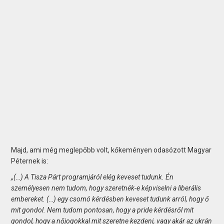
Majd, ami még meglepőbb volt, kőkeményen odasózott Magyar
Péternek is:
„(…) A Tisza Párt programjáról elég keveset tudunk. Én
személyesen nem tudom, hogy szeretnék-e képviselni a liberális
embereket. (…) egy csomó kérdésben keveset tudunk arról, hogy ő
mit gondol. Nem tudom pontosan, hogy a pride kérdésről mit
gondol, hogy a nőjogokkal mit szeretne kezdeni, vagy akár az ukrán