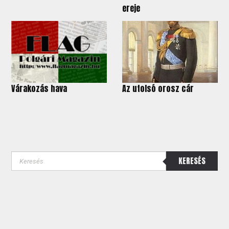
ereje
Várakozás hava
Az utolsó orosz cár
KERESÉS