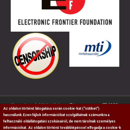
Kapcsolat
Médiaajánlat
Impresszum
GDPR
Az oldalon történő látogatása során cookie-kat (“sütiket”)
használunk.
Ezen fájlok információkat szolgáltatnak számunkra a
felhasználó oldallátogatási szokásairól, de nem tárolnak személyes
RSS
információkat. Az oldalon történő továbblépéssel elfogadja a cookie-k