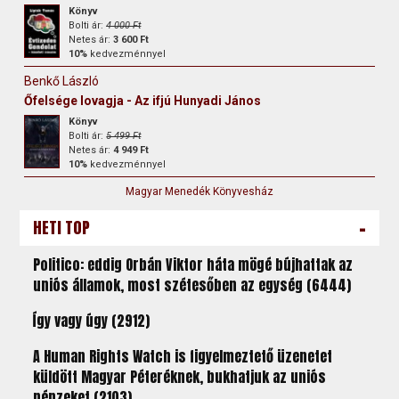
Könyv
Bolti ár:
4 000 Ft
Netes ár:
3 600 Ft
10%
kedvezménnyel
Benkő László
Őfelsége lovagja - Az ifjú Hunyadi János
Könyv
Bolti ár:
5 499 Ft
Netes ár:
4 949 Ft
10%
kedvezménnyel
Magyar Menedék Könyvesház
-
HETI TOP
Politico: eddig Orbán Viktor háta mögé bújhattak az
uniós államok, most szétesőben az egység (6444)
Így vagy úgy (2912)
A Human Rights Watch is figyelmeztető üzenetet
küldött Magyar Péteréknek, bukhatjuk az uniós
pénzeket (2103)