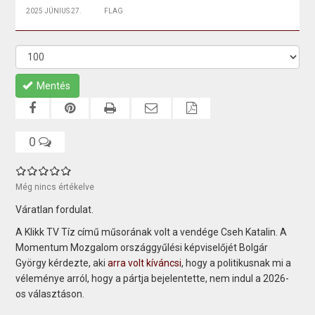
2025 JÚNIUS 27.
FLAG
Mentés
0
Még nincs értékelve
Váratlan fordulat.
A Klikk TV Tíz című műsorának volt a vendége Cseh Katalin. A
Momentum Mozgalom országgyűlési képviselőjét Bolgár
György kérdezte, aki
arra volt kíváncsi
, hogy a politikusnak mi a
véleménye arról, hogy a pártja bejelentette, nem indul a 2026-
os választáson.