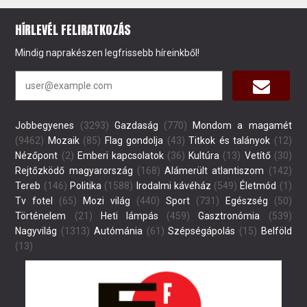
HÍRLEVÉL FELIRATKOZÁS
Mindig naprakészen legfrissebb híreinkből!
Jobbegyenes
(3293)
Gazdaság
(770)
Mondom a magamét
(9462)
Mozaik
(85)
Flag gondolja
(43)
Titkok és talányok
(12)
Nézőpont
(2)
Emberi kapcsolatok
(36)
Kultúra
(13)
Vetítő
(30)
Rejtőzködő magyarország
(168)
Alámerült atlantiszom
(142)
Tereb
(146)
Politika
(1588)
Irodalmi kávéház
(549)
Életmód
(1)
Tv fotel
(65)
Mozi világ
(440)
Sport
(731)
Egészség
(50)
Történelem
(21)
Heti lámpás
(459)
Gasztronómia
(539)
Nagyvilág
(1313)
Autómánia
(61)
Szépségápolás
(15)
Belföld
(13)