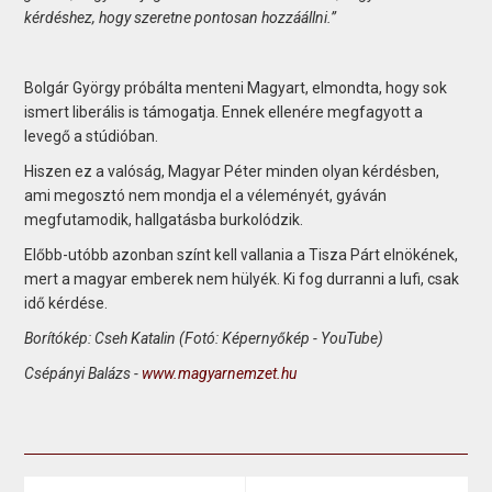
kérdéshez, hogy szeretne pontosan hozzáállni.”
Bolgár György próbálta menteni Magyart, elmondta, hogy sok
ismert liberális is támogatja. Ennek ellenére megfagyott a
levegő a stúdióban.
Hiszen ez a valóság, Magyar Péter minden olyan kérdésben,
ami megosztó nem mondja el a véleményét, gyáván
megfutamodik, hallgatásba burkolódzik.
Előbb-utóbb azonban színt kell vallania a Tisza Párt elnökének,
mert a magyar emberek nem hülyék. Ki fog durranni a lufi, csak
idő kérdése.
Borítókép: Cseh Katalin (Fotó: Képernyőkép - YouTube)
Csépányi Balázs -
www.magyarnemzet.hu