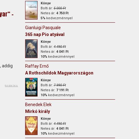
Könyv
Bolti ár:
5 000 Ft
yar” -
Netes ár:
4 750 Ft
5%
kedvezménnyel
Gianluigi Pasquale
365 nap Pio atyával
Könyv
Bolti ár:
4 490 Ft
Netes ár:
4 041 Ft
10%
kedvezménnyel
, addig
Raffay Ernő
A Rothschildok Magyarországon
Könyv
Bolti ár:
7 990 Ft
hirdetés
Netes ár:
7 191 Ft
10%
kedvezménnyel
Benedek Elek
Mirkó király
Könyv
Bolti ár:
4 490 Ft
Netes ár:
4 041 Ft
10%
kedvezménnyel