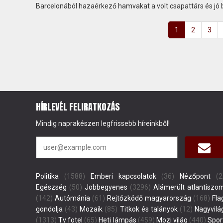
Barcelonából hazaérkező hamvakat a volt csapattárs és jó ba
1
2
3
HÍRLEVÉL FELIRATKOZÁS
Mindig naprakészen legfrissebb híreinkből!
Politika
(1588)
Emberi kapcsolatok
(36)
Nézőpont
(2
Egészség
(50)
Jobbegyenes
(3296)
Alámerült atlantiszo
(142)
Autómánia
(61)
Rejtőzködő magyarország
(168)
Fla
gondolja
(43)
Mozaik
(85)
Titkok és talányok
(12)
Nagyvilá
(1313)
Tv fotel
(65)
Heti lámpás
(459)
Mozi világ
(440)
Spor