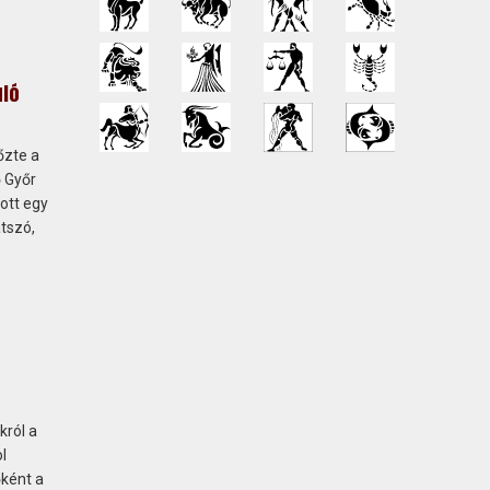
uló
őzte a
ő Győr
ott egy
átszó,
król a
l
őként a