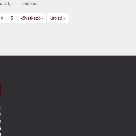
rát,...
ládákba.
4
5
következő ›
utolsó »
)
m
g
g
t