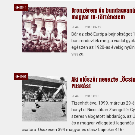
5544
Bronzérem és bundagyanú 
magyar EB-történelem
FLAG
2016.06.12
Bár az első Európa-bajnokságot 
ban rendezték meg, a viadal gyök
egészen az 1920-as évekig nyúl
vissza.
4905
Aki először nevezte „Öcsi
Puskást
FLAG
2016.03.30
Tizenhét éve, 1999. március 29-
hunyt el Nicosiában Zsengellér Gy
szeres válogatott labdarúgó, az 
és a magyar válogatott legendás
csatára. Összesen 394 magyar és olasz bajnokin 416-...