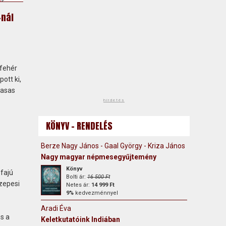
-nál
-fehér
ott ki,
Vasas
hirdetés
KÖNYV - RENDELÉS
–
Berze Nagy János - Gaal György - Kriza János - Arany László
Nagy magyar népmesegyűjtemény
Könyv
fajú
Bolti ár:
16 500 Ft
zepesi
Netes ár:
14 999 Ft
9%
kedvezménnyel
Aradi Éva
és a
Keletkutatóink Indiában