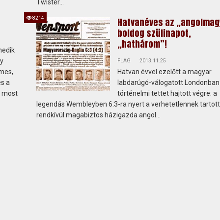
Twister...
8214
Hatvanéves az „angolmag
boldog szülinapot,
„hathárom”!
nedik
y
FLAG
2013.11.25
rmes,
Hatvan évvel ezelőtt a magyar
és a
labdarúgó-válogatott Londonban
n most
történelmi tettet hajtott végre: a
legendás Wembleyben 6:3-ra nyert a verhetetlennek tartott
rendkívül magabiztos házigazda angol...