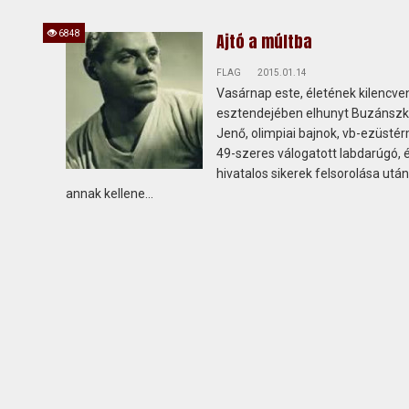
6848
Ajtó a múltba
FLAG
2015.01.14
Vasárnap este, életének kilencve
esztendejében elhunyt Buzánszk
Jenő, olimpiai bajnok, vb-ezüsté
49-szeres válogatott labdarúgó, 
hivatalos sikerek felsorolása utá
annak kellene...