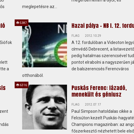
ndő
megérdemelten a Győr, és
tős
meglepetésre az...
5387
uló
Hazai pálya - NB I. 12. ford
FLAG
2012.10.29
 Siófok
A 12. fordulóban a Videoton legy
címvédő Debrecent, a listavezet
pedig hatalmas szerencsével tud
lett
pontot elrabolni a nagyszerűen j
tte a
de balszerencsés Ferencváros
otthonából.
6316
sis
Puskás Ferenc: lázadó,
menekült és géniusz
FLAG
2012.07.17
zent
Paul Simpson hatoldalas cikke a
Felcsúton kezelt Puskás-hagyaté
endás
Champions magazinban: az ango
főszerkesztő nézhetett bele els