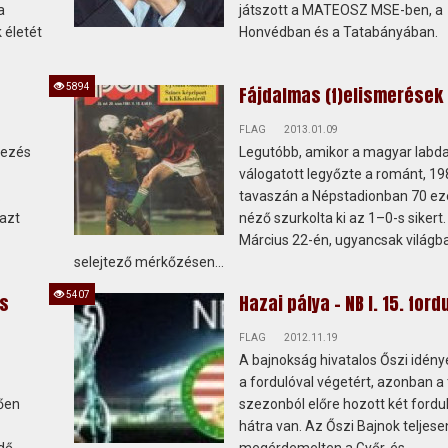
a
játszott a MATEOSZ MSE-ben, a
 életét
Honvédban és a Tatabányában.
5894
Fájdalmas (f)elismerések
FLAG
2013.01.09
bezés
Legutóbb, amikor a magyar labd
válogatott legyőzte a románt, 19
.
tavaszán a Népstadionban 70 ez
 azt
néző szurkolta ki az 1–0-s sikert.
Március 22-én, ugyancsak világba
selejtező mérkőzésen...
5407
os
Hazai pálya - NB I. 15. ford
FLAG
2012.11.19
A bajnokság hivatalos Őszi idény
a fordulóval végetért, azonban a
ően
szezonból előre hozott két ford
hátra van. Az Őszi Bajnok teljese