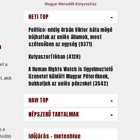
Magyar Menedék Könyvesház
-
HETI TOP
Politico: eddig Orbán Viktor háta mögé
bújhattak az uniós államok, most
szétesőben az egység (9371)
a
Kutyaszorítóban (4128)
et a
A Human Rights Watch is figyelmeztető
üzenetet küldött Magyar Péteréknek,
, akik
bukhatjuk az uniós pénzeket (3542)
-
HAVI TOP
-
NÉPSZERŰ TARTALMAK
s a
Időjárás - meteoblue
később