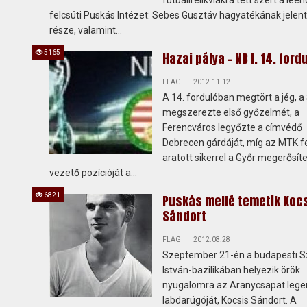
futballrelikviákra tett szert a lee
felcsúti Puskás Intézet: Sebes Gusztáv hagyatékának jelen
része, valamint...
5165
Hazai pálya - NB I. 14. ford
FLAG
2012.11.12
A 14. fordulóban megtört a jég, a
megszerezte első győzelmét, a
Ferencváros legyőzte a címvédő
Debrecen gárdáját, míg az MTK fe
aratott sikerrel a Győr megerősíte
vezető pozícióját a...
6821
Puskás mellé temetik Koc
Sándort
FLAG
2012.08.28
Szeptember 21-én a budapesti S
István-bazilikában helyezik örök
nyugalomra az Aranycsapat leg
labdarúgóját, Kocsis Sándort. A