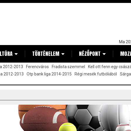
Ma 20
LTÚRA
TÖRTÉNELEM
NÉZŐPONT
MOZ
ja 2012-2013
Ferencváros
Fradista szemmel
Kell ott fenn egy csász
iga 2012-2013
Otp bank liga 2014-2015
Régi mesék futbóliából
Sárga