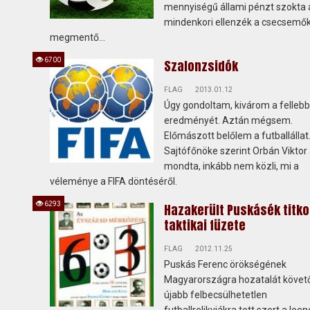
mennyiségű állami pénzt szokta 
mindenkori ellenzék a csecsemők
megmentő...
6700
Szalonzsidók
FLAG
2013.01.12
Úgy gondoltam, kivárom a felleb
eredményét. Aztán mégsem.
Előmászott belőlem a futballállat
Sajtófőnöke szerint Orbán Viktor
mondta, inkább nem közli, mi a
véleménye a FIFA döntéséről.
6293
Hazakerült Puskásék titk
taktikai füzete
FLAG
2012.11.25
Puskás Ferenc örökségének
Magyarországra hozatalát követ
újabb felbecsülhetetlen