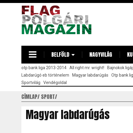
Ugrás
a
tartalomra
BELFÖLD
NAGYVILÁG
KU
otp bank liga 2013-2014
All right mr. wright!
Bajnokok ligá
Labdarúgó eb történelem
Magyar labdarúgás
Otp bank l
Sportvilág
Vendégoldal
CÍMLAP
SPORT
Magyar labdarúgás