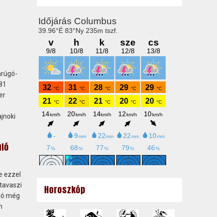
arúgó-
81
er
jnoki
uló
e ezzel
 tavaszi
Horoszkóp
uló még
n