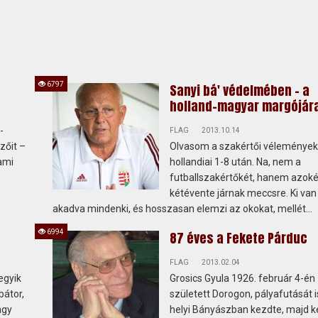
6797
Sanyi bá' védelmében - a
holland-magyar margójár
-
FLAG
2013.10.14
zőit –
Olvasom a szakértői vélemények
ami
hollandiai 1-8 után. Na, nem a
futballszakértőkét, hanem azokét
kétévente járnak meccsre. Ki van
akadva mindenki, és hosszasan elemzi az okokat, mellét...
6994
87 éves a Fekete Párduc
FLAG
2013.02.04
egyik
Grosics Gyula 1926. február 4-én
bátor,
született Dorogon, pályafutását i
agy
helyi Bányászban kezdte, majd 