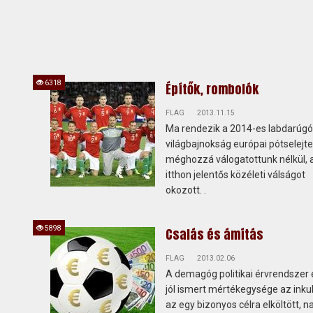
6318
Építők, rombolók
FLAG
2013.11.15
Ma rendezik a 2014-es labdarúgó
világbajnokság európai pótselejte
méghozzá válogatottunk nélkül, 
itthon jelentős közéleti válságot
okozott. .
5898
Csalás és ámítás
FLAG
2013.02.06
A demagóg politikai érvrendszer 
jól ismert mértékegysége az inku
az egy bizonyos célra elköltött, n