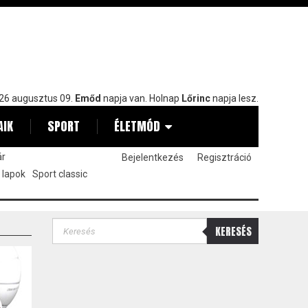
26 augusztus 09.
Emőd
napja van. Holnap
Lőrinc
napja lesz.
AIK
SPORT
ÉLETMÓD
ár
Bejelentkezés
Regisztráció
 lapok
Sport classic
KERESÉS