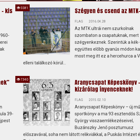
5581
– kis
Szégyen és csend az MTK
FLAG
2016.04.28
Az MTK ultrái nem szurkolnak
1960-
szombaton a csapatuknak, mert
erei
szégyenkeznek. Szerintük a kék
nak
együttes előbb gyanús módon kap
most meg itt ez a hercehurca a 
elleni találkozó körül...
7340
nek”
Aranycsapat Képeskönyv 
kizárólag ínyenceknek!
FLAG
2015.02.10
én
Aranycsapat Képeskönyv – új mű
ula 39-
sportkönyv a ma 93 esztendős S
Újpest
György visszaemlékezéseivel,
Buzánszky Jenő posztumusz
előszavával, soha nem látott relikviákkal, a Puskás Intézet 