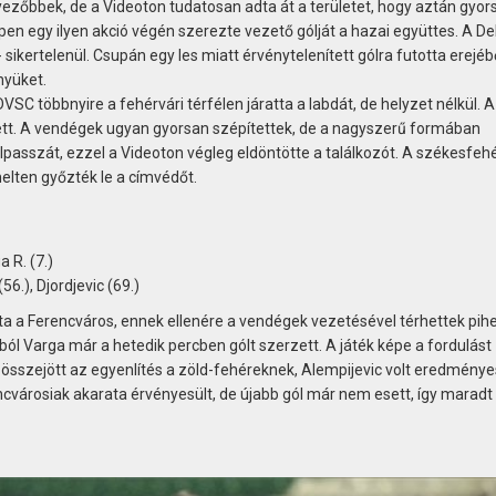
zőbbek, de a Videoton tudatosan adta át a területet, hogy aztán gyor
n egy ilyen akció végén szerezte vezető gólját a hazai együttes. A D
 sikertelenül. Csupán egy les miatt érvénytelenített gólra futotta erejéb
nyüket.
VSC többnyire a fehérvári térfélen járatta a labdát, de helyzet nélkül. A
ett. A vendégek ugyan gyorsan szépítettek, de a nagyszerű formában
lpasszát, ezzel a Videoton végleg eldöntötte a találkozót. A székesfeh
elten győzték le a címvédőt.
a R. (7.)
(56.), Djordjevic (69.)
dta a Ferencváros, ennek ellenére a vendégek vezetésével térhettek pih
ól Varga már a hetedik percben gólt szerzett. A játék képe a fordulást
összejött az egyenlítés a zöld-fehéreknek, Alempijevic volt eredményes
ncvárosiak akarata érvényesült, de újabb gól már nem esett, így maradt