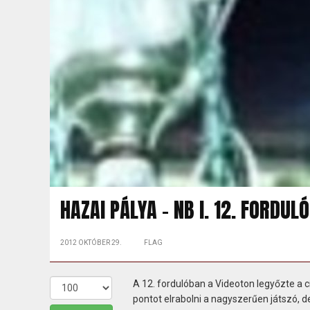
HAZAI PÁLYA - NB I. 12. FORDULÓ
2012 OKTÓBER 29.
FLAG
A 12. fordulóban a Videoton legyőzte a 
pontot elrabolni a nagyszerűen játszó, 