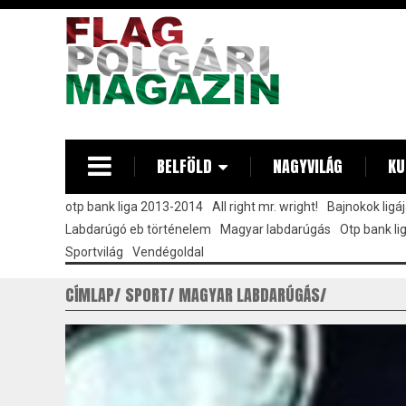
Ugrás
a
tartalomra
BELFÖLD
NAGYVILÁG
KU
otp bank liga 2013-2014
All right mr. wright!
Bajnokok ligá
Labdarúgó eb történelem
Magyar labdarúgás
Otp bank l
Sportvilág
Vendégoldal
CÍMLAP
SPORT
MAGYAR LABDARÚGÁS