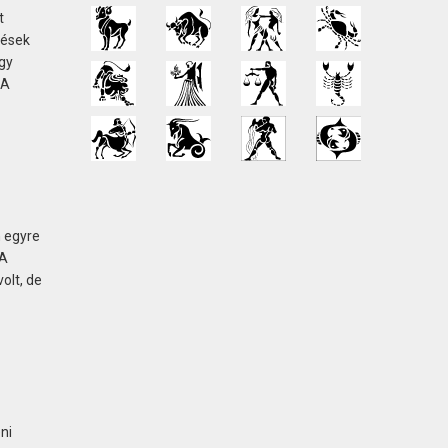
t
lések
gy
 A
n egyre
 A
olt, de
ni