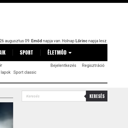
26 augusztus 09.
Emőd
napja van. Holnap
Lőrinc
napja lesz.
AIK
SPORT
ÉLETMÓD
ár
Bejelentkezés
Regisztráció
 lapok
Sport classic
KERESÉS