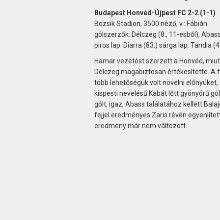
Budapest Honvéd-Újpest FC 2-2 (1-1)
Bozsik Stadion, 3500 néző, v.: Fábián
gólszerzők: Délczeg (8., 11-esből), Abass (
piros lap: Diarra (83.) sárga lap: Tandia (44
Hamar vezetést szerzett a Honvéd, miutá
Délczeg magabiztosan értékesítette. A 
több lehetőségük volt növelni előnyüket, 
kispesti nevelésű Kabát lőtt gyönyörű g
gólt, igaz, Abass találatához kellett Bala
fejjel eredményes Zaris révén egyenlített
eredmény már nem változott.