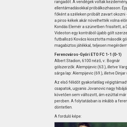
rangadót. A vendégek voltak kezdeménye
ellentámadásokkal próbálkozhasson. Éppe
főként a széleken próbált zavart okozni -
a piros-kékek akár növelhették volna elő
Kondás Elemér a szünetben frissített, a D
Videoton egy kontrából újabb gólt szerz
futballozó Kovács kiosztotta második gó
magabiztos játékkal, teljesen megérdem
Ferencváros-Győri ETO FC 1-1 (0-1)
Albert Stadion, 6100 néző, v.: Bognár
gólszerzők: Alempijevic (63.), illetve Varg
sárga lap: Alempijevic (69.), illetve Dinjar 
Az első félidőt gyakorlatilag végigtáma
csapatok, ugyanis Jovanovic nagy hibájáb
követően sem változott, ám ezúttal már 
percben. A folytatásban is inkább a fere
döntetlen.
A forduló képe: