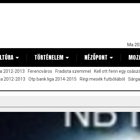
Ma 20
LTÚRA
TÖRTÉNELEM
NÉZŐPONT
MOZ
ja 2012-2013
Ferencváros
Fradista szemmel
Kell ott fenn egy csász
iga 2012-2013
Otp bank liga 2014-2015
Régi mesék futbóliából
Sárga