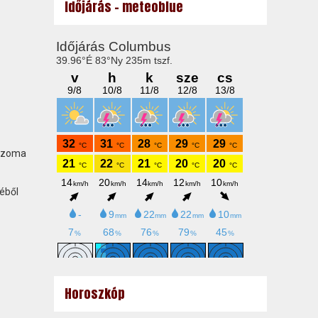
Időjárás - meteoblue
, Uzoma
éből
Horoszkóp