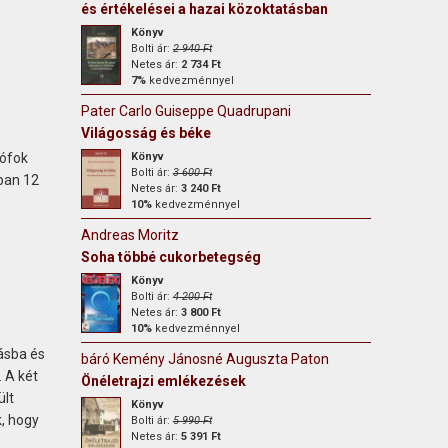
és értékelései a hazai közoktatásban
Könyv
Bolti ár:
2 940 Ft
Netes ár:
2 734 Ft
7%
kedvezménnyel
Pater Carlo Guiseppe Quadrupani
Világosság és béke
iófok
Könyv
Bolti ár:
3 600 Ft
tban 12
Netes ár:
3 240 Ft
10%
kedvezménnyel
Andreas Moritz
Soha többé cukorbetegség
Könyv
Bolti ár:
4 200 Ft
Netes ár:
3 800 Ft
10%
kedvezménnyel
dásba és
báró Kemény Jánosné Auguszta Paton
. A két
Önéletrajzi emlékezések
ült
Könyv
k, hogy
Bolti ár:
5 990 Ft
Netes ár:
5 391 Ft