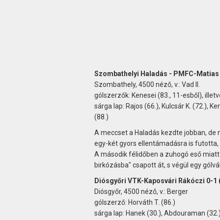
Szombathelyi Haladás - PMFC-Matias 
Szombathely, 4500 néző, v.: Vad II.
gólszerzők: Kenesei (83., 11-esből), illetv
sárga lap: Rajos (66.), Kulcsár K. (72.), Ke
(88.)
A meccset a Haladás kezdte jobban, de 
egy-két gyors ellentámadásra is futotta,
A második félidőben a zuhogó eső miatt 
birkózásba" csapott át, s végül egy gólv
Diósgyőri VTK-Kaposvári Rákóczi 0-1 
Diósgyőr, 4500 néző, v.: Berger
gólszerző: Horváth T. (86.)
sárga lap: Hanek (30.), Abdouraman (32.), 