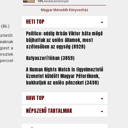
10%
kedvezménnyel
Magyar Menedék Könyvesház
-
HETI TOP
 (86.)
Politico: eddig Orbán Viktor háta mögé
üntetőt
bújhattak az uniós államok, most
aiaknak
szétesőben az egység (8928)
jpest: a
zereztek
Kutyaszorítóban (3859)
 perccel
A Human Rights Watch is figyelmeztető
üzenetet küldött Magyar Péteréknek,
bukhatjuk az uniós pénzeket (3498)
-
HAVI TOP
-
NÉPSZERŰ TARTALMAK