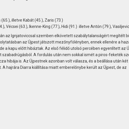
65.), illetve Kabát (45.), Zaris (73.)
.), Vécsei (63.), Ikenne-King (77.), Hidi (91.) illetve Antón (79.), Vasiljevic
n az Ignjatoviccsal szemben elkövetett szabálytalanságért megítélt b
folytatásban az Újpest játszott mezőnyfölényben, ennek ellenére a haz
de a kapu előtt hibáztak. Az első félidő utolsó percében egyenlített az Ú
ólt szabadrúgásból. A fordulás után nem sokkal ismét a piros-feketék s
jcza hibája is. Az Újpestnek azonban volt válasza, és a beállása után két
. A hajrára Diarra kiállítása miatt emberelőnybe került az Újpest, de az