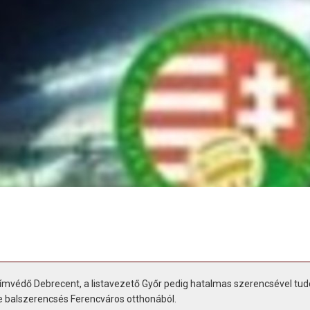
címvédő Debrecent, a listavezető Győr pedig hatalmas szerencsével tud
de balszerencsés Ferencváros otthonából.