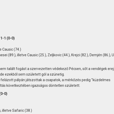
1-1 (0-0)
e Causic (74.)
nesei (89.), illetve Causic (25.), Zeljkovic (44.), Krejci (82.), Demjén (86.)
nem talált fogást a szervezetten védekező Pécsen, sőt a vendégek erej
 de ezekből sem született gól a szünetig.
felázott pályán játszottak a csapatok, a mérkőzés pedig "küzdelmes
áltás következtében igazságos döntetlen született.
(0-0)
illetve Safaric (38.)