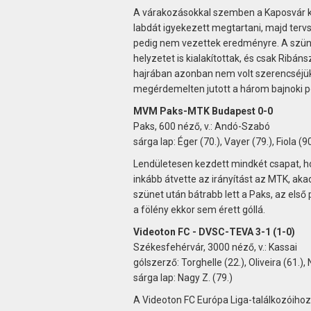
A várakozásokkal szemben a Kaposvár ke
labdát igyekezett megtartani, majd tervs
pedig nem vezettek eredményre. A szün
helyzetet is kialakítottak, és csak Ribá
hajrában azonban nem volt szerencséjük, 
megérdemelten jutott a három bajnoki p
MVM Paks-MTK Budapest 0-0
Paks, 600 néző, v.: Andó-Szabó
sárga lap: Éger (70.), Vayer (79.), Fiola (90
Lendületesen kezdett mindkét csapat, hol
inkább átvette az irányítást az MTK, ak
szünet után bátrabb lett a Paks, az első
a fölény ekkor sem érett góllá.
Videoton FC - DVSC-TEVA 3-1 (1-0)
Székesfehérvár, 3000 néző, v.: Kassai
gólszerző: Torghelle (22.), Oliveira (61.), N
sárga lap: Nagy Z. (79.)
A Videoton FC Európa Liga-találkozóiho