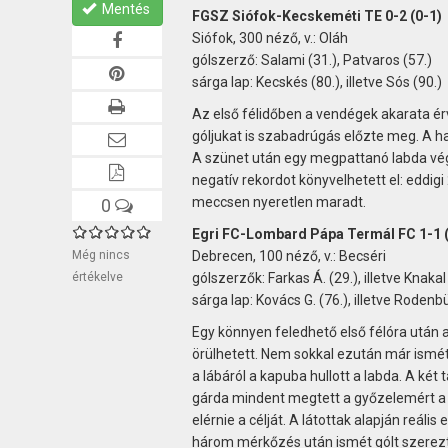
Mentés
FGSZ Siófok-Kecskeméti TE 0-2 (0-1)
Siófok, 300 néző, v.: Oláh
gólszerző: Salami (31.), Patvaros (57.)
sárga lap: Kecskés (80.), illetve Sós (90.)
Az első félidőben a vendégek akarata érv
góljukat is szabadrúgás előzte meg. A ha
A szünet után egy megpattanó labda vég
negatív rekordot könyvelhetett el: eddig
meccsen nyeretlen maradt.
0
Egri FC-Lombard Pápa Termál FC 1-1 (
Még nincs
Debrecen, 100 néző, v.: Becséri
értékelve
gólszerzők: Farkas Á. (29.), illetve Knakal
sárga lap: Kovács G. (76.), illetve Rodenbü
Egy könnyen feledhető első félóra után 
örülhetett. Nem sokkal ezután már ismét 
a lábáról a kapuba hullott a labda. A két 
gárda mindent megtett a győzelemért a m
elérnie a célját. A látottak alapján reál
három mérkőzés után ismét gólt szerez