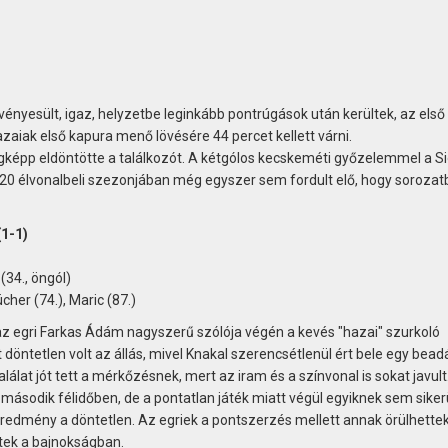
ényesült, igaz, helyzetbe leginkább pontrúgások után kerültek, az első
zaiak első kapura menő lövésére 44 percet kellett várni.
képp eldöntötte a találkozót. A kétgólos kecskeméti győzelemmel a S
i 20 élvonalbeli szezonjában még egyszer sem fordult elő, hogy soroza
1-1)
 (34., öngól)
cher (74.), Maric (87.)
az egri Farkas Ádám nagyszerű szólója végén a kevés "hazai" szurkoló
döntetlen volt az állás, mivel Knakal szerencsétlenül ért bele egy bea
találat jót tett a mérkőzésnek, mert az iram és a színvonal is sokat javult
ásodik félidőben, de a pontatlan játék miatt végül egyiknek sem siker
is eredmény a döntetlen. Az egriek a pontszerzés mellett annak örülhette
tek a bajnokságban.