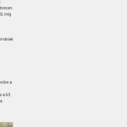
s
ebrecen
ől, míg
érváriak
enőre a
 a 63.
 a