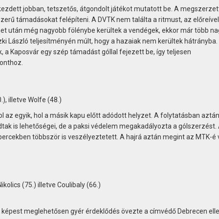
zdett jobban, tetszetős, átgondolt játékot mutatott be. A megszerzet
zerű támadásokat felépíteni. A DVTK nem találta a ritmust, az előreíve
et után még nagyobb fölénybe kerültek a vendégek, ekkor már több na
nszki László teljesítményén múlt, hogy a hazaiak nem kerültek hátrányba.
a Kaposvár egy szép támadást góllal fejezett be, így teljesen
onthoz.
.), illetve Wolfe (48.)
 az egyik, hol a másik kapu előtt adódott helyzet. A folytatásban aztá
adtak is lehetőségei, de a paksi védelem megakadályozta a gólszerzést.
 percekben többször is veszélyeztetett. A hajrá aztán megint az MTK-é v
ikolics (75.) illetve Coulibaly (66.)
z képest meglehetősen gyér érdeklődés övezte a címvédő Debrecen elle