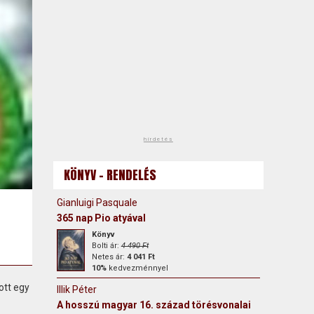
hirdetés
KÖNYV - RENDELÉS
Gianluigi Pasquale
365 nap Pio atyával
Könyv
Bolti ár:
4 490 Ft
Netes ár:
4 041 Ft
10%
kedvezménnyel
ott egy
Illik Péter
A hosszú magyar 16. század törésvonalai