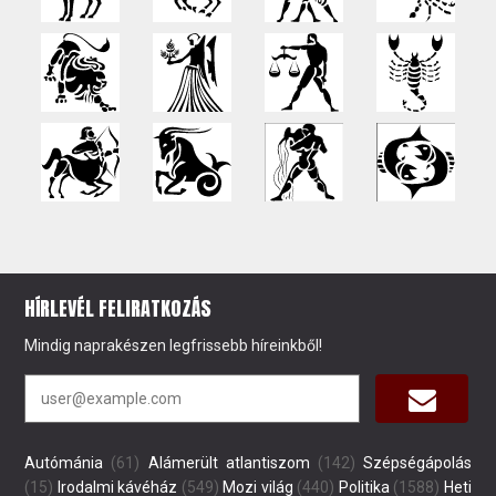
HÍRLEVÉL FELIRATKOZÁS
Mindig naprakészen legfrissebb híreinkből!
Autómánia
(61)
Alámerült atlantiszom
(142)
Szépségápolás
(15)
Irodalmi kávéház
(549)
Mozi világ
(440)
Politika
(1588)
Heti