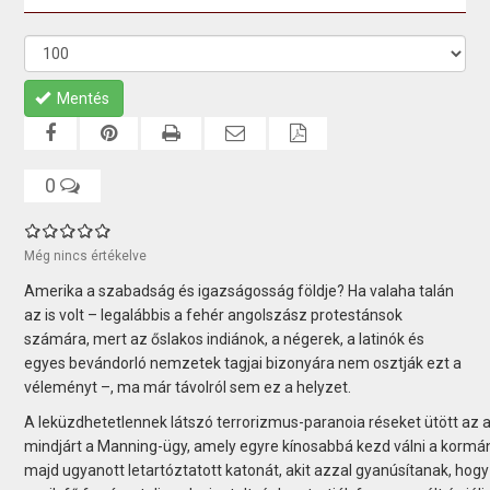
Mentés
0
Még nincs értékelve
Amerika a szabadság és igazságosság földje? Ha valaha talán
az is volt – legalábbis a fehér angolszász protestánsok
számára, mert az őslakos indiánok, a négerek, a latinók és
egyes bevándorló nemzetek tagjai bizonyára nem osztják ezt a
véleményt –, ma már távolról sem ez a helyzet.
A leküzdhetetlennek látszó terrorizmus-paranoia réseket ütött az a
mindjárt a Manning-ügy, amely egyre kínosabbá kezd válni a kormán
majd ugyanott letartóztatott katonát, akit azzal gyanúsítanak, hogy