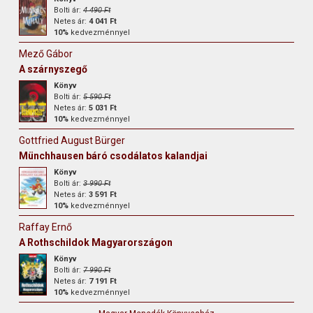
Bolti ár:
4 490 Ft
Netes ár:
4 041 Ft
10%
kedvezménnyel
Mező Gábor
A szárnyszegő
Könyv
Bolti ár:
5 590 Ft
Netes ár:
5 031 Ft
10%
kedvezménnyel
Gottfried August Bürger
Münchhausen báró csodálatos kalandjai
Könyv
Bolti ár:
3 990 Ft
Netes ár:
3 591 Ft
10%
kedvezménnyel
Raffay Ernő
A Rothschildok Magyarországon
Könyv
Bolti ár:
7 990 Ft
Netes ár:
7 191 Ft
10%
kedvezménnyel