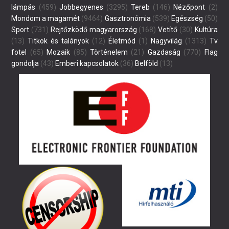
lámpás
(459)
Jobbegyenes
(3295)
Tereb
(146)
Nézőpont
(2)
Mondom a magamét
(9464)
Gasztronómia
(539)
Egészség
(50)
Sport
(731)
Rejtőzködő magyarország
(168)
Vetítő
(30)
Kultúra
(13)
Titkok és talányok
(12)
Életmód
(1)
Nagyvilág
(1313)
Tv
fotel
(65)
Mozaik
(85)
Történelem
(21)
Gazdaság
(770)
Flag
gondolja
(43)
Emberi kapcsolatok
(36)
Belföld
(13)