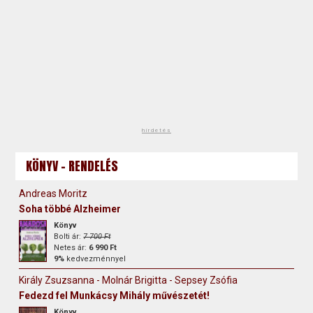
hirdetés
KÖNYV - RENDELÉS
Andreas Moritz
Soha többé Alzheimer
Könyv
Bolti ár:
7 700 Ft
Netes ár:
6 990 Ft
9%
kedvezménnyel
Király Zsuzsanna - Molnár Brigitta - Sepsey Zsófia
Fedezd fel Munkácsy Mihály művészetét!
Könyv