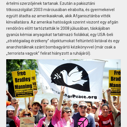
értelmi szerzőjének tartanak. Ezután a pakisztáni
titkosszolgálat 2003 márciusában elrabolta, és gyermekeivel
együtt átadta az amerikaiaknak, akik Afganisztánba vitték
kínvallatásra. Az amerikai hatóságok szerint viszont egy afgán
rendőrőrs előtt tartóztatták le 2008 júliusában, táskájában
gyanús kémiai anyagokat tartalmazó fiolákkal, egy USA-beli
„stratégiailag érzékeny” objektumokat feltüntető listával és egy
anarchistáknak szánt bombagyártó kézikönyvvel (már csak a
„terrorista vagyok” felirat hiányzott a ruhájáról).