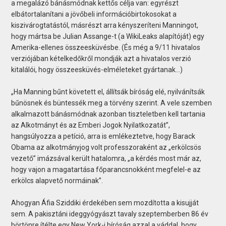
a megalázó bánásmódnak kettős célja van: egyrészt
elbátortalanítani a jövőbeli információbirtokosokat a
kiszivárogtatástól, másrészt arra kényszeríteni Manningot,
hogy mártsa be Julian Assange-t (a WikiLeaks alapítóját) egy
Amerika-ellenes összeesküvésbe. (És még a 9/11 hivatalos
verziójában kételkedőkről mondják azt a hivatalos verzió
kitalálói, hogy összeesküvés-elméleteket gyártanak…)
„Ha Manning bűnt követett el, állítsák bíróság elé, nyilvánítsák
bűnösnek és büntessék meg a törvény szerint. A vele szemben
alkalmazott bánásmódnak azonban tiszteletben kell tartania
az Alkotmányt és az Emberi Jogok Nyilatkozatát”,
hangsúlyozza a petíció, arra is emlékeztetve, hogy Barack
Obama az alkotmányjog volt professzoraként az „erkölcsös
vezető” imázsával került hatalomra, „a kérdés most már az,
hogy vajon a magatartása főparancsnokként megfelel-e az
erkölcs alapvető normáinak”.
Ahogyan Áfia Sziddiki érdekében sem mozdította a kisujját
sem. A pakisztáni ideggyógyászt tavaly szeptemberben 86 év
börtönre ítélte egy New York-i bíróság azzal a váddal, hogy