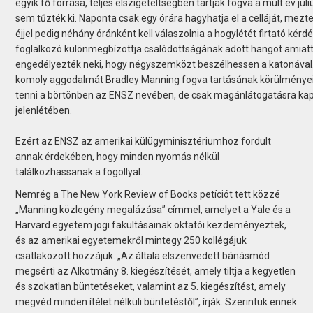
egyik fő forrása, teljes elszigeteltségben tartják fogva a múlt év jú
sem tűzték ki. Naponta csak egy órára hagyhatja el a celláját, mezte
éjjel pedig néhány óránként kell válaszolnia a hogylétét firtató ké
foglalkozó különmegbízottja csalódottságának adott hangot amiat
engedélyezték neki, hogy négyszemközt beszélhessen a katonával. 
komoly aggodalmát Bradley Manning fogva tartásának körülményei m
tenni a börtönben az ENSZ nevében, de csak magánlátogatásra kap
jelenlétében.
Ezért az ENSZ az amerikai külügyminisztériumhoz fordult
annak érdekében, hogy minden nyomás nélkül
találkozhassanak a fogollyal.
Nemrég a The New York Review of Books petíciót tett közzé
„Manning közlegény megalázása” címmel, amelyet a Yale és a
Harvard egyetem jogi fakultásainak oktatói kezdeményeztek,
és az amerikai egyetemekről mintegy 250 kollégájuk
csatlakozott hozzájuk. „Az általa elszenvedett bánásmód
megsérti az Alkotmány 8. kiegészítését, amely tiltja a kegyetlen
és szokatlan büntetéseket, valamint az 5. kiegészítést, amely
megvéd minden ítélet nélküli büntetéstől”, írják. Szerintük ennek