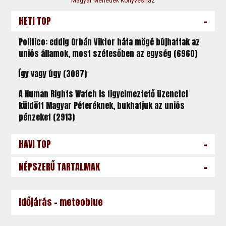
Magyar Menedék Könyvesház
-
HETI TOP
Politico: eddig Orbán Viktor háta mögé bújhattak az
uniós államok, most szétesőben az egység (6960)
Így vagy úgy (3087)
A Human Rights Watch is figyelmeztető üzenetet
küldött Magyar Péteréknek, bukhatjuk az uniós
pénzeket (2913)
-
HAVI TOP
-
NÉPSZERŰ TARTALMAK
Időjárás - meteoblue