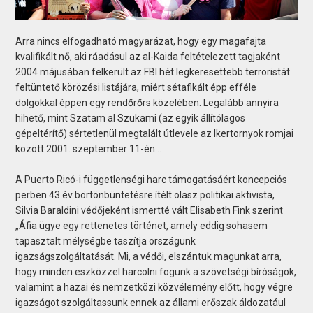
Arra nincs elfogadható magyarázat, hogy egy magafajta
kvalifikált nő, aki ráadásul az al-Kaida feltételezett tagjaként
2004 májusában felkerült az FBI hét legkeresettebb terroristát
feltüntető körözési listájára, miért sétafikált épp efféle
dolgokkal éppen egy rendőrőrs közelében. Legalább annyira
hihető, mint Szatam al Szukami (az egyik állítólagos
gépeltérítő) sértetlenül megtalált útlevele az Ikertornyok romjai
között 2001. szeptember 11-én…
A Puerto Ricó-i függetlenségi harc támogatásáért koncepciós
perben 43 év börtönbüntetésre ítélt olasz politikai aktivista,
Silvia Baraldini védőjeként ismertté vált Elisabeth Fink szerint
„Áfia ügye egy rettenetes történet, amely eddig sohasem
tapasztalt mélységbe taszítja országunk
igazságszolgáltatását. Mi, a védői, elszántuk magunkat arra,
hogy minden eszközzel harcolni fogunk a szövetségi bíróságok,
valamint a hazai és nemzetközi közvélemény előtt, hogy végre
igazságot szolgáltassunk ennek az állami erőszak áldozatául