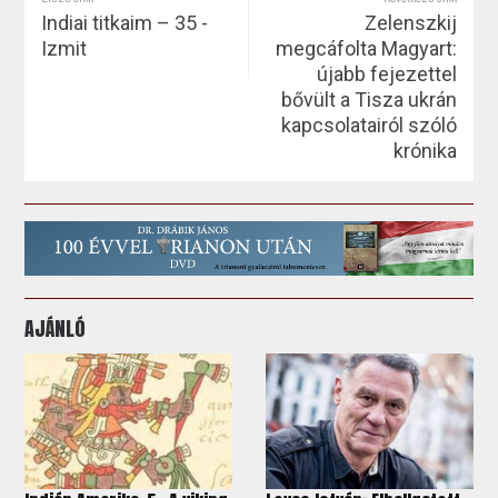
Indiai titkaim – 35 -
Zelenszkij
Izmit
megcáfolta Magyart:
újabb fejezettel
bővült a Tisza ukrán
kapcsolatairól szóló
krónika
AJÁNLÓ