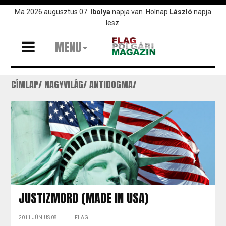
Ugrás
Ma 2026 augusztus 07.
Ibolya
napja van. Holnap
László
napja
a
lesz.
tartalomra
MENU
CÍMLAP
NAGYVILÁG
ANTIDOGMA
JUSTIZMORD (MADE IN USA)
2011 JÚNIUS 08.
FLAG