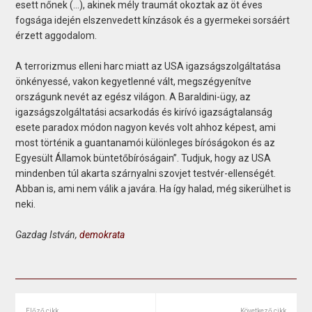
esett nőnek (…), akinek mély traumát okoztak az öt éves
fogsága idején elszenvedett kínzások és a gyermekei sorsáért
érzett aggodalom.
A terrorizmus elleni harc miatt az USA igazságszolgáltatása
önkényessé, vakon kegyetlenné vált, megszégyenítve
országunk nevét az egész világon. A Baraldini-ügy, az
igazságszolgáltatási acsarkodás és kirívó igazságtalanság
esete paradox módon nagyon kevés volt ahhoz képest, ami
most történik a guantanamói különleges bíróságokon és az
Egyesült Államok büntetőbíróságain”. Tudjuk, hogy az USA
mindenben túl akarta szárnyalni szovjet testvér-ellenségét.
Abban is, ami nem válik a javára. Ha így halad, még sikerülhet is
neki.
Gazdag István,
demokrata
Előző cikk
Következő cikk