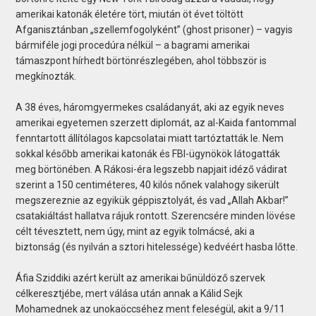
amerikai katonák életére tört, miután öt évet töltött
Afganisztánban „szellemfogolyként” (ghost prisoner) – vagyis
bármiféle jogi procedúra nélkül – a bagrami amerikai
támaszpont hírhedt börtönrészlegében, ahol többször is
megkínozták.
A 38 éves, háromgyermekes családanyát, aki az egyik neves
amerikai egyetemen szerzett diplomát, az al-Kaida fantommal
fenntartott állítólagos kapcsolatai miatt tartóztatták le. Nem
sokkal később amerikai katonák és FBI-ügynökök látogatták
meg börtönében. A Rákosi-éra legszebb napjait idéző vádirat
szerint a 150 centiméteres, 40 kilós nőnek valahogy sikerült
megszereznie az egyikük géppisztolyát, és vad „Allah Akbar!”
csatakiáltást hallatva rájuk rontott. Szerencsére minden lövése
célt tévesztett, nem úgy, mint az egyik tolmácsé, aki a
biztonság (és nyilván a sztori hitelessége) kedvéért hasba lőtte.
Áfia Sziddiki azért került az amerikai bűnüldöző szervek
célkeresztjébe, mert válása után annak a Kálid Sejk
Mohamednek az unokaöccséhez ment feleségül, akit a 9/11