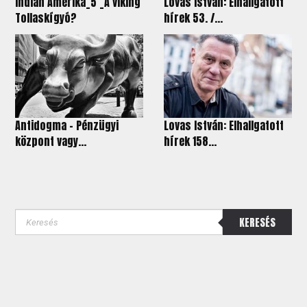
Indián Amerika_5 _A viking
Lovas István: Elhallgatott
Tollaskígyó?
hírek 53. /...
Antidogma - Pénzügyi
Lovas István: Elhallgatott
központ vagy...
hírek 158...
KERESÉS