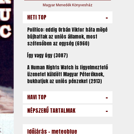
Magyar Menedék Könyvesház
-
HETI TOP
Politico: eddig Orbán Viktor háta mögé
bújhattak az uniós államok, most
szétesőben az egység (6960)
Így vagy úgy (3087)
A Human Rights Watch is figyelmeztető
üzenetet küldött Magyar Péteréknek,
bukhatjuk az uniós pénzeket (2913)
-
HAVI TOP
-
NÉPSZERŰ TARTALMAK
Időjárás - meteoblue