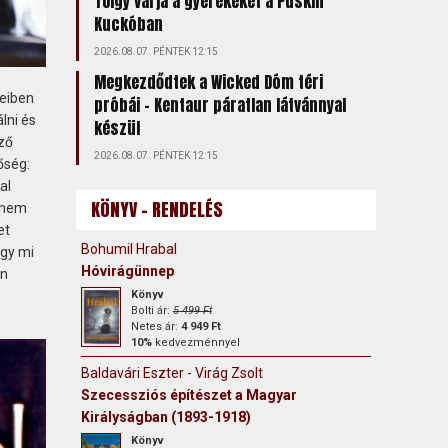
Tölgy várja a gyerekeket a Puskin
Kuckóban
2026.08.07. PÉNTEK 12:15
Megkezdődtek a Wicked Dóm téri
zeiben
próbái – Kentaur páratlan látvánnyal
lni és
készül
éző
2026.08.07. PÉNTEK 12:15
őség:
al
KÖNYV - RENDELÉS
e nem
et
Bohumil Hrabal
ogy mi
Hóvirágünnep
en
Könyv
Bolti ár:
5 499 Ft
Netes ár:
4 949 Ft
10%
kedvezménnyel
Baldavári Eszter - Virág Zsolt
Szecessziós építészet a Magyar
Királyságban (1893-1918)
Könyv