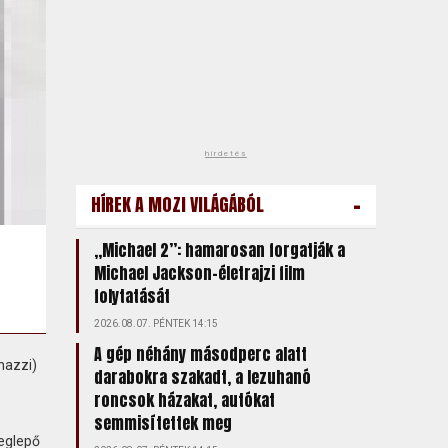
hirdetés
-
HÍREK A MOZI VILÁGÁBÓL
„Michael 2”: hamarosan forgatják a
Michael Jackson-életrajzi film
folytatását
2026.08.07. PÉNTEK 14:15
A gép néhány másodperc alatt
nazzi)
darabokra szakadt, a lezuhanó
roncsok házakat, autókat
semmisítettek meg
Meglepő