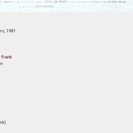
erc, 1981
r Frank
on
ok)