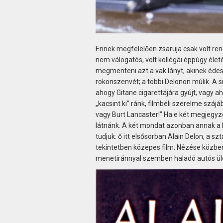
Ennek megfelelően zsaruja csak volt ren
nem válogatós, volt kollégái éppúgy élet
megmenteni azt a vak lányt, akinek édesan
rokonszenvét; a többi Delonon múlik. A s
ahogy Gitane cigarettájára gyújt, vagy 
„kacsint ki” ránk, filmbéli szerelme sz
vagy Burt Lancaster!” Ha e két megjegyzé
látnánk. A két mondat azonban annak a 
tudjuk: ő itt elsősorban Alain Delon, a 
tekintetben közepes film. Nézése közben
menetiránnyal szemben haladó autós üldö