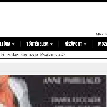
Ma 202
LTÚRA
TÖRTÉNELEM
NÉZŐPONT
MOZ
Filmkritikák
Flag mozija
Mozi bemutatók