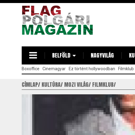
Ugrás
a
tartalomra
BELFÖLD
NAGYVILÁG
KU
Boxoffice
Cinemagyar
Ez történt hollywoodban
Filmklub
CÍMLAP
KULTÚRA
MOZI VILÁG
FILMKLUB