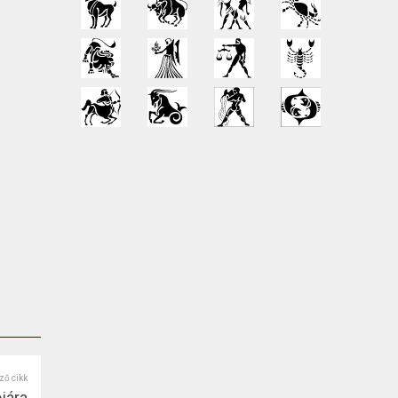
ző cikk
jára