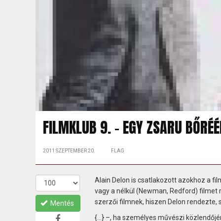
FILMKLUB 9. - EGY ZSARU BŐRÉ
2011 SZEPTEMBER 20.
FLAG
Alain Delon is csatlakozott azokhoz a fi
vagy a nélkül (Newman, Redford) filmet
szerzői filmnek, hiszen Delon rendezte, s ő
Mentés
{...} –, ha személyes művészi közlendőj