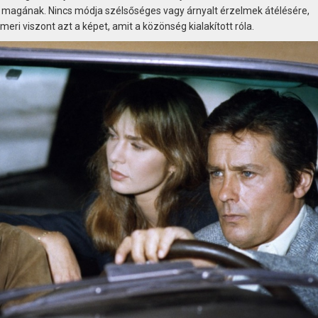
rt magának. Nincs módja szélsőséges vagy árnyalt érzelmek átélésére,
eri viszont azt a képet, amit a közönség kialakított róla.