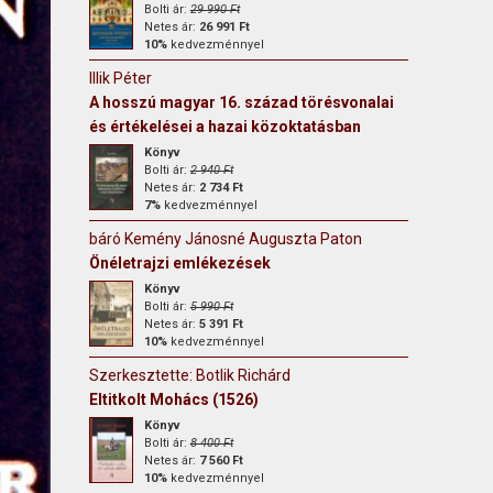
Bolti ár:
29 990 Ft
Netes ár:
26 991 Ft
10%
kedvezménnyel
Illik Péter
A hosszú magyar 16. század törésvonalai
és értékelései a hazai közoktatásban
Könyv
Bolti ár:
2 940 Ft
Netes ár:
2 734 Ft
7%
kedvezménnyel
báró Kemény Jánosné Auguszta Paton
Önéletrajzi emlékezések
Könyv
Bolti ár:
5 990 Ft
Netes ár:
5 391 Ft
10%
kedvezménnyel
Szerkesztette: Botlik Richárd
Eltitkolt Mohács (1526)
Könyv
Bolti ár:
8 400 Ft
Netes ár:
7 560 Ft
10%
kedvezménnyel