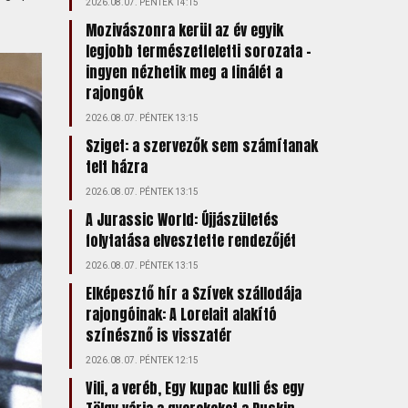
2026.08.07. PÉNTEK 14:15
Mozivászonra kerül az év egyik
legjobb természetfeletti sorozata –
ingyen nézhetik meg a finálét a
rajongók
2026.08.07. PÉNTEK 13:15
Sziget: a szervezők sem számítanak
telt házra
2026.08.07. PÉNTEK 13:15
A Jurassic World: Újjászületés
folytatása elvesztette rendezőjét
2026.08.07. PÉNTEK 13:15
Elképesztő hír a Szívek szállodája
rajongóinak: A Lorelait alakító
színésznő is visszatér
2026.08.07. PÉNTEK 12:15
Vili, a veréb, Egy kupac kufli és egy