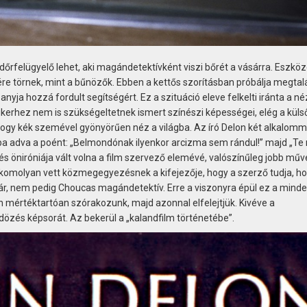
dőrfelügyelő lehet, aki magándetektívként viszi bőrét a vásárra. Eszkö
ére törnek, mint a bűnözők. Ebben a kettős szorításban próbálja megtalá
yja hozzá fordult segítségért. Ez a szituáció eleve felkelti iránta a n
ikerhez nem is szükségeltetnek ismert színészi képességei, elég a küls
ahogy kék szemével gyönyörűen néz a világba. Az író Delon két alkalomm
ájába adva a poént: „Belmondónak ilyenkor arcizma sem rándul!” majd „T
s öniróniája vált volna a film szervező elemévé, valószínűleg jobb műv
komolyan vett közmegegyezésnek a kifejezője, hogy a szerző tudja, h
sztár, nem pedig Choucas magándetektív. Erre a viszonyra épül ez a mind
 mértéktartóan szórakozunk, majd azonnal elfelejtjük. Kivéve a
zés képsorát. Az bekerül a „kalandfilm történetébe”.