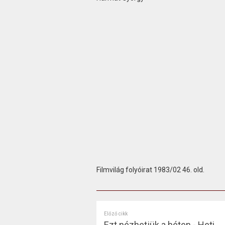
Filmvilág folyóirat 1983/02 46. old.
Előző cikk
Ezt nézhetjük a héten - Heti