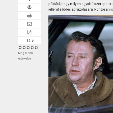
például, hogy milyen egysíkú szerepet í
jellemfejlődés ábrázolására. Pontosan ism
0
Még nincs
értékelve