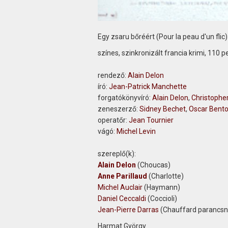
Egy zsaru bőréért
(Pour la peau d'un flic)
színes, szinkronizált francia krimi, 110 p
rendező:
Alain Delon
író:
Jean-Patrick Manchette
forgatókönyvíró:
Alain Delon
,
Christophe
zeneszerző:
Sidney Bechet
,
Oscar Bent
operatőr:
Jean Tournier
vágó:
Michel Levin
szereplő(k):
Alain Delon
(Choucas)
Anne Parillaud
(Charlotte)
Michel Auclair
(Haymann)
Daniel Ceccaldi
(Coccioli)
Jean-Pierre Darras
(Chauffard parancsn
Harmat György