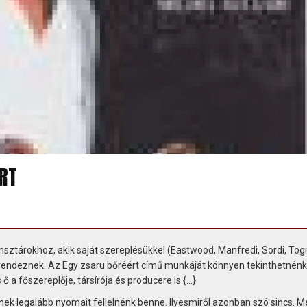
ÉRT
lmsztárokhoz, akik saját szereplésükkel (Eastwood, Manfredi, Sordi, Tog
 rendeznek. Az Egy zsaru bőréért című munkáját könnyen tekinthetnénk
 a főszereplője, társírója és producere is {...}
ének legalább nyomait fellelnénk benne. Ilyesmiről azonban szó sincs. 