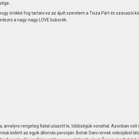
sége...
ogy örökké fog tartani ez az ájult szerelem a Tisza Párt és szavazói kö
pedezni a nagy-nagy LOVE buborék.
a, amelyre rengeteg fiatal utazott le, többségük vonattal. Azonban volt
niuk kellett az egyik állomás peronján. Bohár Dani remek videójából láts