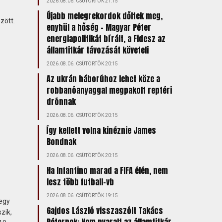
2026.08.06. CSÜTÖRTÖK 21:15
Újabb melegrekordok dőltek meg,
zött.
enyhül a hőség – Magyar Péter
energiapolitikát bírált, a Fidesz az
államtitkár távozását követeli
2026.08.06. CSÜTÖRTÖK 20:15
Az ukrán háborúhoz lehet köze a
robbanóanyaggal megpakolt reptéri
drónnak
2026.08.06. CSÜTÖRTÖK 20:15
Így kellett volna kinéznie James
Bondnak
2026.08.06. CSÜTÖRTÖK 20:15
Ha Infantino marad a FIFA élén, nem
lesz több futball-vb
2026.08.06. CSÜTÖRTÖK 19:15
 egy
Gajdos László visszaszólt Takács
zik,