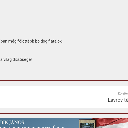
sban még fölöttébb boldog fiatalok.
 a világ dicsősége!
Követke
Lavrov t