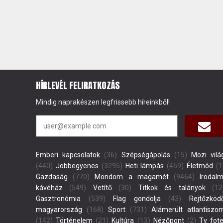
HÍRLEVÉL FELIRATKOZÁS
Mindig naprakészen legfrissebb híreinkből!
Emberi kapcsolatok
(36)
Szépségápolás
(15)
Mozi vilá
(440)
Jobbegyenes
(3295)
Heti lámpás
(459)
Életmód
(1
Gazdaság
(770)
Mondom a magamét
(9464)
Irodalm
kávéház
(549)
Vetítő
(30)
Titkok és talányok
(12
Gasztronómia
(539)
Flag gondolja
(43)
Rejtőzköd
magyarország
(168)
Sport
(731)
Alámerült atlantiszo
(142)
Történelem
(21)
Kultúra
(13)
Nézőpont
(2)
Tv fote