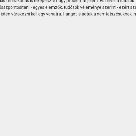
i kis fennakadás is elképesztő nagy problémát jelent. És mivel a fiatalok
sszpontosítani - egyes elemzők, tudósok véleménye szerint - ezért s
dj isten várakozni kell egy vonatra. Hangot is adtak a nemtetszésüknek,