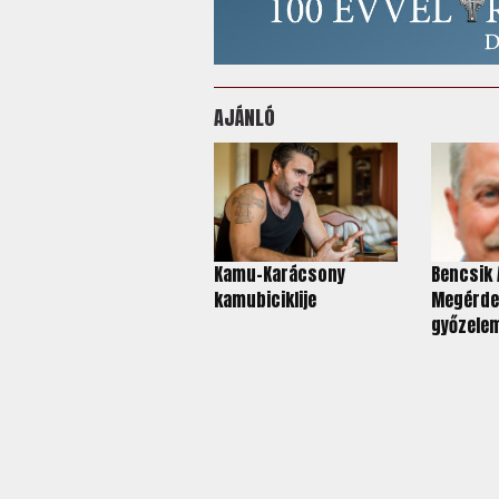
AJÁNLÓ
Kamu-Karácsony
Bencsik 
kamubiciklije
Megérde
győzelem