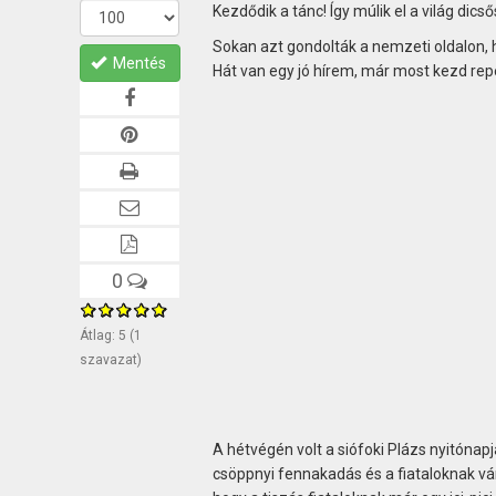
Kezdődik a tánc! Így múlik el a világ dicső
Sokan azt gondolták a nemzeti oldalon, h
Mentés
Hát van egy jó hírem, már most kezd re
0
Átlag:
5
(
1
szavazat)
A hétvégén volt a siófoki Plázs nyitónapj
csöppnyi fennakadás és a fiataloknak vár