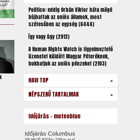
Politico: eddig Orbán Viktor háta mögé
bújhattak az uniós államok, most
szétesőben az egység (6444)
Így vagy úgy (2912)
A Human Rights Watch is figyelmeztető
üzenetet küldött Magyar Péteréknek,
bukhatjuk az uniós pénzeket (2103)
k
-
HAVI TOP
-
NÉPSZERŰ TARTALMAK
Időjárás - meteoblue