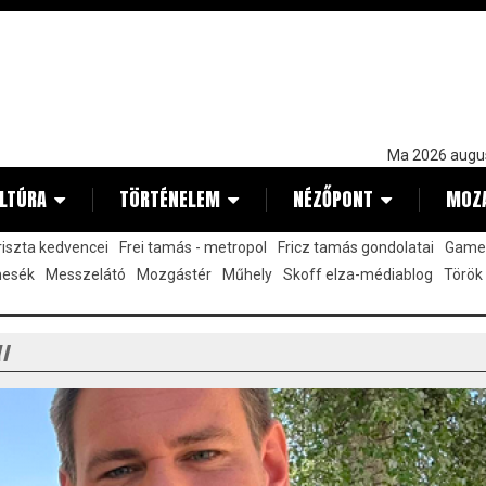
Ma 2026 augu
LTÚRA
TÖRTÉNELEM
NÉZŐPONT
MOZ
kriszta kedvencei
Frei tamás - metropol
Fricz tamás gondolatai
Gamez
mesék
Messzelátó
Mozgástér
Műhely
Skoff elza-médiablog
Török
Y