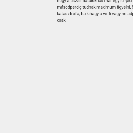
hogy a tiszás fiataloknak már egy ici-pic
másodpercig tudnak maximum figyelni, ö
katasztrófa, ha kihagy a wi-fi vagy ne a
csak: