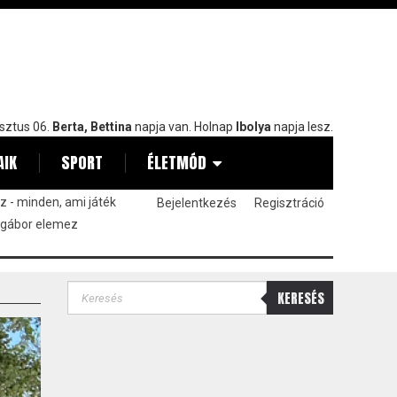
sztus 06.
Berta, Bettina
napja van. Holnap
Ibolya
napja lesz.
AIK
SPORT
ÉLETMÓD
 - minden, ami játék
Bejelentkezés
Regisztráció
 gábor elemez
KERESÉS