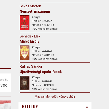
Békés Márton
Nemzeti maximum
Könyv
Bolti ár:
4 990 Ft
Netes ár:
4 491 Ft
10%
kedvezménnyel
Benedek Elek
Mirkó király
Könyv
Bolti ár:
4 490 Ft
Netes ár:
4 041 Ft
10%
kedvezménnyel
Raffay Sándor
Újszövetségi Apokrifusok
Könyv
ző cikk
Bolti ár:
9 990 Ft
éved
Netes ár:
8 999 Ft
10%
kedvezménnyel
Magyar Menedék Könyvesház
-
HETI TOP