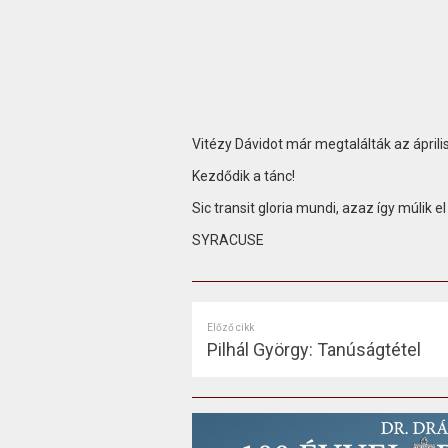
Vitézy Dávidot már megtalálták az áprili
Kezdődik a tánc!
Sic transit gloria mundi, azaz így múlik el
SYRACUSE
Előző cikk
Pilhál György: Tanúságtétel