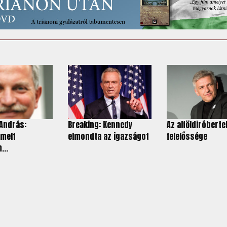
András:
Breaking: Kennedy
Az alföldiróberte
melt
elmondta az igazságot
felelőssége
...