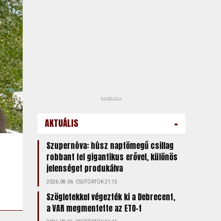
hirdetés
-
AKTUÁLIS
Szupernóva: húsz naptömegű csillag
robbant fel gigantikus erővel, különös
jelenséget produkálva
2026.08.06. CSÜTÖRTÖK 21:15
Szögletekkel végezték ki a Debrecent,
a VAR megmentette az ETO-t