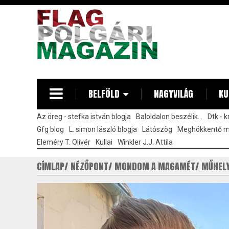
Ugrás
a
tartalomra
BELFÖLD
NAGYVILÁG
KU
Az öreg - stefka istván blogja
Baloldalon beszélik...
Dtk - 
Gfg blog
L. simon lászló blogja
Látószög
Meghökkentő 
Eleméry T. Olivér
Kullai
Winkler J.J. Attila
CÍMLAP
NÉZŐPONT
MONDOM A MAGAMÉT
MŰHEL