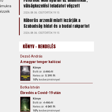
Péternek: Nem nyaralt az államtitkár,
 10
válságkezelési feladatot végzett
zámukra
 nézzék
2026.08.06. CSÜTÖRTÖK 19:15
Háborús arzenál miatt lezárják a
Szabadság hidat és a budai rakpartot
2026.08.06. CSÜTÖRTÖK 19:15
KÖNYV - RENDELÉS
Dezső András
A magyar tenger kalózai
Könyv
Bolti ár:
5 990 Ft
Netes ár:
5 391 Ft
10%
kedvezménnyel
Botka István
Ébredés a Covid-19 után
Könyv
Bolti ár:
4 490 Ft
Netes ár:
4 041 Ft
10%
kedvezménnyel