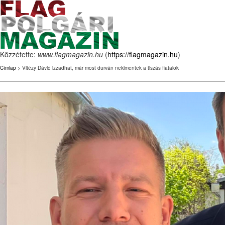
Közzétette:
www.flagmagazin.hu
(
https://flagmagazin.hu
)
Címlap
> Vitézy Dávid izzadhat, már most durván nekimentek a tiszás fiatalok