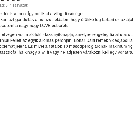
lag:
5
(
1
szavazat)
zdődik a tánc! Így múlik el a világ dicsősége...
kan azt gondolták a nemzeti oldalon, hogy örökké fog tartani ez az áju
pedezni a nagy-nagy LOVE buborék.
hétvégén volt a siófoki Plázs nyitónapja, amelyre rengeteg fiatal utazo
rniuk kellett az egyik állomás peronján. Bohár Dani remek videójából lát
oblémát jelent. És mivel a fiatalok 10 másodpercig tudnak maximum fig
tasztrófa, ha kihagy a wi-fi vagy ne adj isten várakozni kell egy vonat