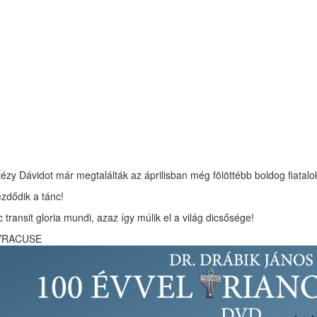
tézy Dávidot már megtalálták az áprilisban még fölöttébb boldog fiatalo
zdődik a tánc!
c transit gloria mundi, azaz így múlik el a világ dicsősége!
YRACUSE