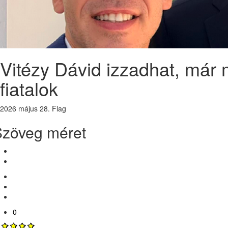
Vitézy Dávid izzadhat, már 
fiatalok
2026 május 28.
Flag
Szöveg méret
0