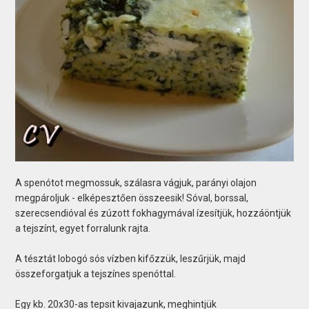
A spenótot megmossuk, szálasra vágjuk, parányi olajon
megpároljuk - elképesztően összeesik! Sóval, borssal,
szerecsendióval és zúzott fokhagymával ízesítjük, hozzáöntjük
a tejszínt, egyet forralunk rajta.
A tésztát lobogó sós vízben kifőzzük, leszűrjük, majd
összeforgatjuk a tejszínes spenóttal.
Egy kb. 20x30-as tepsit kivajazunk, meghintjük