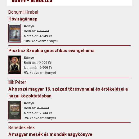
Bohumil Hrabal
Hóvirágünnep
Könyv
Bolti ár:
5 499 Ft
Netes ár:
4 949 Ft
10%
kedvezménnyel
Pisztisz Szophia gnosztikus evangéliuma
Könyv
Bolti ár:
10 999 Ft
Netes ár:
9 999 Ft
9%
kedvezménnyel
Illik Péter
A hosszú magyar 16. század törésvonalai és értékelései a
hazai közoktatásban
Könyv
Bolti ár:
2 940 Ft
Netes ár:
2 734 Ft
7%
kedvezménnyel
Benedek Elek
A magyar mesék és mondák nagykönyve