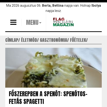
Ugrás
Ma 2026 augusztus 06.
Berta, Bettina
napja van. Holnap
Ibolya
a
napja lesz.
tartalomra
MENU
CÍMLAP
ÉLETMÓD
GASZTRONÓMIA
FŐÉTELEK
FŐSZEREPBEN A SPENÓT: SPENÓTOS-
FETÁS SPAGETTI