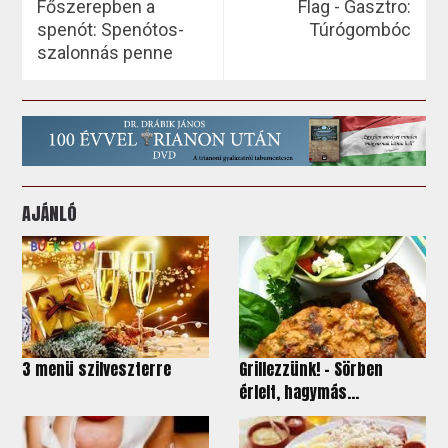
Főszerepben a
Flag - Gasztro:
spenót: Spenótos-
Túrógombóc
szalonnás penne
AJÁNLÓ
3 menü szilveszterre
Grillezzünk! - Sörben
érlelt, hagymás...