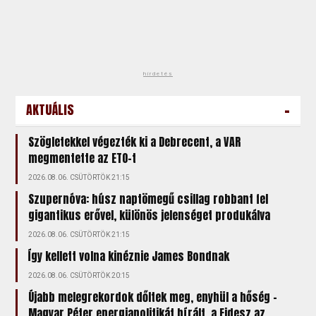
hirdetés
-
AKTUÁLIS
Szögletekkel végezték ki a Debrecent, a VAR
megmentette az ETO-t
2026.08.06. CSÜTÖRTÖK 21:15
Szupernóva: húsz naptömegű csillag robbant fel
gigantikus erővel, különös jelenséget produkálva
2026.08.06. CSÜTÖRTÖK 21:15
Így kellett volna kinéznie James Bondnak
2026.08.06. CSÜTÖRTÖK 20:15
Újabb melegrekordok dőltek meg, enyhül a hőség –
Magyar Péter energiapolitikát bírált, a Fidesz az