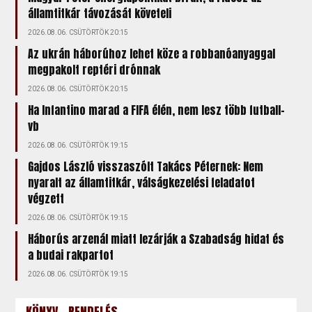
államtitkár távozását követeli
2026.08.06. CSÜTÖRTÖK 20:15
Az ukrán háborúhoz lehet köze a robbanóanyaggal
megpakolt reptéri drónnak
2026.08.06. CSÜTÖRTÖK 20:15
Ha Infantino marad a FIFA élén, nem lesz több futball-
vb
2026.08.06. CSÜTÖRTÖK 19:15
Gajdos László visszaszólt Takács Péternek: Nem
nyaralt az államtitkár, válságkezelési feladatot
végzett
2026.08.06. CSÜTÖRTÖK 19:15
Háborús arzenál miatt lezárják a Szabadság hidat és
a budai rakpartot
2026.08.06. CSÜTÖRTÖK 19:15
KÖNYV - RENDELÉS