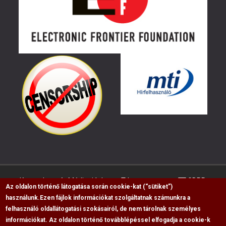
Kapcsolat
Médiaajánlat
Impresszum
GDPR
Az oldalon történő látogatása során cookie-kat (“sütiket”)
használunk.
Ezen fájlok információkat szolgáltatnak számunkra a
felhasználó oldallátogatási szokásairól, de nem tárolnak személyes
RSS
információkat. Az oldalon történő továbblépéssel elfogadja a cookie-k