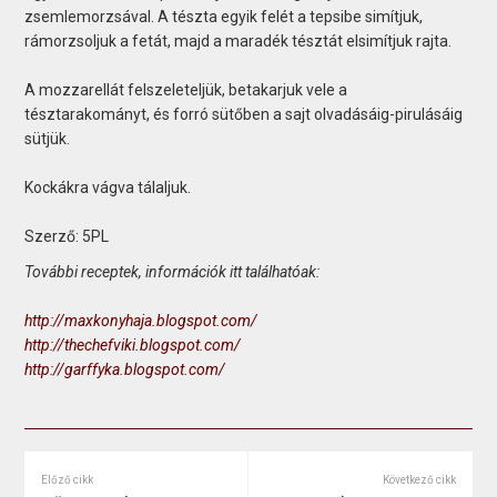
zsemlemorzsával. A tészta egyik felét a tepsibe simítjuk,
rámorzsoljuk a fetát, majd a maradék tésztát elsimítjuk rajta.
A mozzarellát felszeleteljük, betakarjuk vele a
tésztarakományt, és forró sütőben a sajt olvadásáig-pirulásáig
sütjük.
Kockákra vágva tálaljuk.
Szerző: 5PL
További receptek, információk itt találhatóak:
http://maxkonyhaja.blogspot.com/
http://thechefviki.blogspot.com/
http://garffyka.blogspot.com/
Előző cikk
Következő cikk