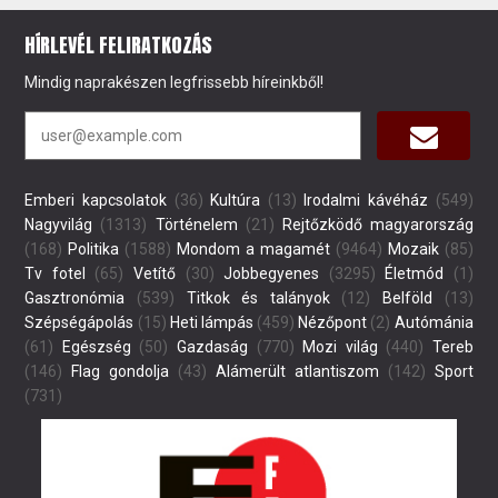
HÍRLEVÉL FELIRATKOZÁS
Mindig naprakészen legfrissebb híreinkből!
Emberi kapcsolatok
(36)
Kultúra
(13)
Irodalmi kávéház
(549)
Nagyvilág
(1313)
Történelem
(21)
Rejtőzködő magyarország
(168)
Politika
(1588)
Mondom a magamét
(9464)
Mozaik
(85)
Tv fotel
(65)
Vetítő
(30)
Jobbegyenes
(3295)
Életmód
(1)
Gasztronómia
(539)
Titkok és talányok
(12)
Belföld
(13)
Szépségápolás
(15)
Heti lámpás
(459)
Nézőpont
(2)
Autómánia
(61)
Egészség
(50)
Gazdaság
(770)
Mozi világ
(440)
Tereb
(146)
Flag gondolja
(43)
Alámerült atlantiszom
(142)
Sport
(731)