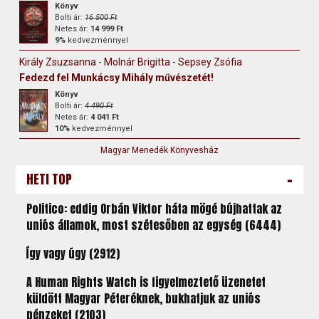
Könyv
Bolti ár:
16 500 Ft
Netes ár:
14 999 Ft
9%
kedvezménnyel
Király Zsuzsanna - Molnár Brigitta - Sepsey Zsófia
Fedezd fel Munkácsy Mihály művészetét!
Könyv
Bolti ár:
4 490 Ft
Netes ár:
4 041 Ft
10%
kedvezménnyel
Magyar Menedék Könyvesház
-
HETI TOP
Politico: eddig Orbán Viktor háta mögé bújhattak az
uniós államok, most szétesőben az egység (6444)
Így vagy úgy (2912)
A Human Rights Watch is figyelmeztető üzenetet
küldött Magyar Péteréknek, bukhatjuk az uniós
pénzeket (2103)