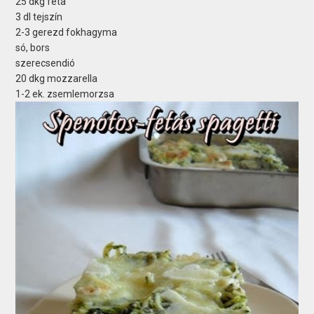
25 dkg feta
3 dl tejszín
2-3 gerezd fokhagyma
só, bors
szerecsendió
20 dkg mozzarella
1-2 ek. zsemlemorzsa