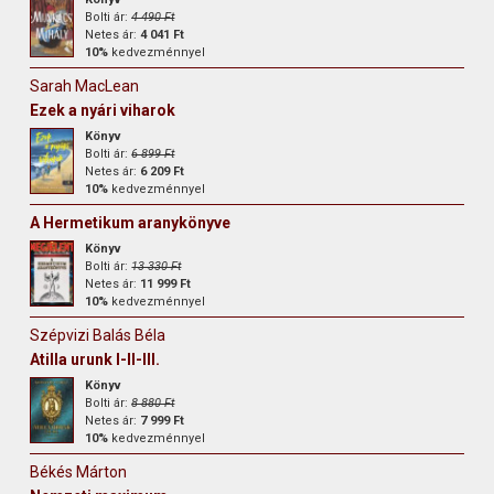
Bolti ár:
4 490 Ft
Netes ár:
4 041 Ft
10%
kedvezménnyel
Sarah MacLean
Ezek a nyári viharok
Könyv
Bolti ár:
6 899 Ft
Netes ár:
6 209 Ft
10%
kedvezménnyel
A Hermetikum aranykönyve
Könyv
Bolti ár:
13 330 Ft
Netes ár:
11 999 Ft
10%
kedvezménnyel
Szépvizi Balás Béla
Atilla urunk I-II-III.
Könyv
Bolti ár:
8 880 Ft
Netes ár:
7 999 Ft
10%
kedvezménnyel
Békés Márton