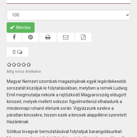
Mentés
0
Még nincs értékelve
Magyar Nemzet szombati magazinjának egyik legérdekesebb
sorozatát közöljük le folytatásokban, melyben a remek Ludwig
Emil megmutatja nekünk a rejtőzködő Magyarország eldugott
kincseit, melyek mellett sokszor figyelmetlenül elhaladunk a
mindennapi rohanó életünk során. Vigyázzunk ezekre a
páratlan kincsekre, hiszen ezek a kincsek alappillérei szeretett
Hazánknak.
Gótikus lovagvár bemutatásával folytatjuk barangolásunkat