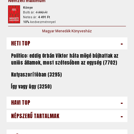
Nemzeti maximum
Könyv
Bolti ár:
4 990 Ft
Netes ár:
4 491 Ft
10%
kedvezménnyel
Magyar Menedék Könyvesház
-
HETI TOP
Politico: eddig Orbán Viktor háta mögé bújhattak az
uniós államok, most szétesőben az egység (7702)
Kutyaszorítóban (3295)
Így vagy úgy (3250)
-
HAVI TOP
-
NÉPSZERŰ TARTALMAK