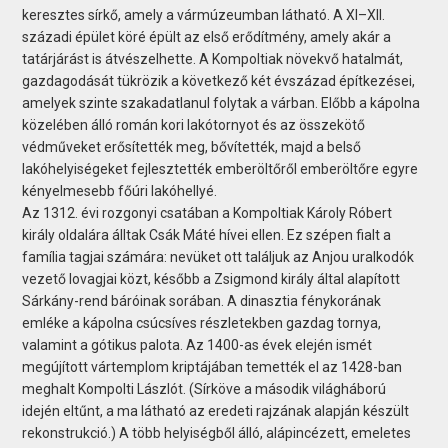
keresztes sírkő, amely a vármúzeumban látható. A XI–XII.
századi épület köré épült az első erődítmény, amely akár a
tatárjárást is átvészelhette. A Kompoltiak növekvő hatalmát,
gazdagodását tükrözik a következő két évszázad építkezései,
amelyek szinte szakadatlanul folytak a várban. Előbb a kápolna
közelében álló román kori lakótornyot és az összekötő
védműveket erősítették meg, bővítették, majd a belső
lakóhelyiségeket fejlesztették emberöltőről emberöltőre egyre
kényelmesebb főúri lakóhellyé.
Az 1312. évi rozgonyi csatában a Kompoltiak Károly Róbert
király oldalára álltak Csák Máté hívei ellen. Ez szépen fialt a
família tagjai számára: nevüket ott találjuk az Anjou uralkodók
vezető lovagjai közt, később a Zsigmond király által alapított
Sárkány-rend báróinak sorában. A dinasztia fénykorának
emléke a kápolna csúcsíves részletekben gazdag tornya,
valamint a gótikus palota. Az 1400-as évek elején ismét
megújított vártemplom kriptájában temették el az 1428-ban
meghalt Kompolti Lászlót. (Sírköve a második világháború
idején eltűnt, a ma látható az eredeti rajzának alapján készült
rekonstrukció.) A több helyiségből álló, alápincézett, emeletes