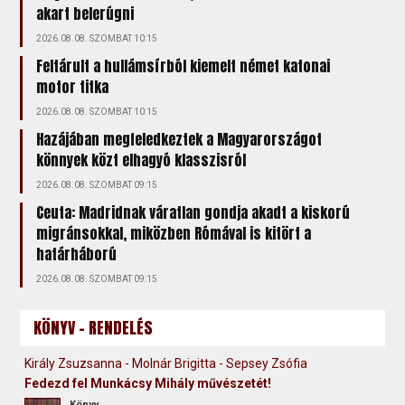
akart belerúgni
2026.08.08. SZOMBAT 10:15
Feltárult a hullámsírból kiemelt német katonai
motor titka
2026.08.08. SZOMBAT 10:15
Hazájában megfeledkeztek a Magyarországot
könnyek közt elhagyó klasszisról
2026.08.08. SZOMBAT 09:15
Ceuta: Madridnak váratlan gondja akadt a kiskorú
migránsokkal, miközben Rómával is kitört a
határháború
2026.08.08. SZOMBAT 09:15
KÖNYV - RENDELÉS
Király Zsuzsanna - Molnár Brigitta - Sepsey Zsófia
Fedezd fel Munkácsy Mihály művészetét!
Könyv