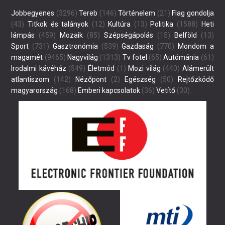
Jobbegyenes
(3296)
Tereb
(146)
Történelem
(21)
Flag gondolja
(43)
Titkok és talányok
(12)
Kultúra
(13)
Politika
(1588)
Heti
lámpás
(459)
Mozaik
(85)
Szépségápolás
(15)
Belföld
(13)
Sport
(731)
Gasztronómia
(539)
Gazdaság
(770)
Mondom a
magamét
(9465)
Nagyvilág
(1313)
Tv fotel
(65)
Autómánia
(61)
Irodalmi kávéház
(549)
Életmód
(1)
Mozi világ
(440)
Alámerült
atlantiszom
(142)
Nézőpont
(2)
Egészség
(50)
Rejtőzködő
magyarország
(168)
Emberi kapcsolatok
(36)
Vetítő
(30)