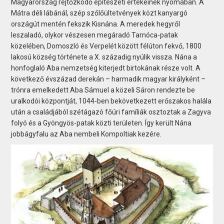
Magyarország rejtőzködő építészeti értékeinek nyomában. A
Mátra déli lábánál, szép szőlőültetvények közt kanyargó
országút mentén fekszik Kisnána. A meredek hegyről
leszaladó, olykor vészesen megáradó Tarnóca-patak
közelében, Domoszló és Verpelét között félúton fekvő, 1800
lakosú község története a X. századig nyúlik vissza. Nána a
honfoglaló Aba nemzetség kiterjedt birtokának része volt. A
következő évszázad derekán – harmadik magyar királyként –
trónra emelkedett Aba Sámuel a közeli Sáron rendezte be
uralkodói központját, 1044-ben bekövetkezett erőszakos halála
után a családjából szétágazó főúri famíliák osztoztak a Zagyva
folyó és a Gyöngyös-patak közti területen. Így került Nána
jobbágyfalu az Aba nembeli Kompoltiak kezére.