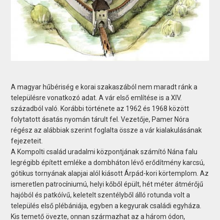
A magyar hűbériség e korai szakaszából nem maradt ránk a
településre vonatkozó adat. A vár első említése is a XIV.
századból való. Korábbi története az 1962 és 1968 között
folytatott ásatás nyomán tárult fel. Vezetője, Pamer Nóra
régész az alábbiak szerint foglalta össze a vár kialakulásának
fejezeteit.
A Kompolti család uradalmi központjának számító Nána falu
legrégibb épített emléke a dombháton lévő erődítmény karcsú,
gótikus tornyának alapjai alól kiásott Árpád-kori körtemplom. Az
ismeretlen patrocíniumú, helyi kőből épült, hét méter átmérőjű
hajóból és patkóívű, keletelt szentélyből álló rotunda volt a
település első plébániája, egyben a kegyurak családi egyháza.
Kis temető övezte, onnan származhat az a három ódon,