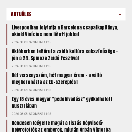
-
AKTUÁLIS
Liverpoolban folytatja a Barcelona csapatkapitánya,
akinél Vinícius nem látott jobbat
2026.08.08. SZOMBAT 11:15
Októberben feltárul a zsidó kultúra sokszínűsége –
jön a 24. Spinoza Zsidó Fesztivál
2026.08.08. SZOMBAT 11:15
Hét versenyszám, hét magyar érem – a váltó
megkoronázta az Eb-szereplést
2026.08.08. SZOMBAT 11:15
Egy 18 éves magyar "pedofilvadász" gyilkolhatott
Ausztriában
2026.08.08. SZOMBAT 11:15
Rendesen leégette magát a tiszás képviselő:
helyretették az emberek, miután Orbán Viktorba