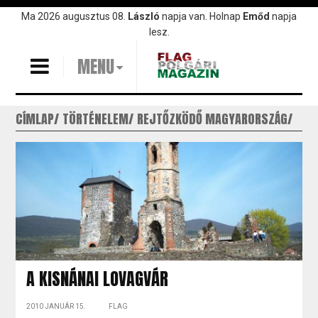
Ugrás
Ma 2026 augusztus 08.
László
napja van. Holnap
Emőd
napja
a
lesz.
tartalomra
MENU
CÍMLAP
TÖRTÉNELEM
REJTŐZKÖDŐ MAGYARORSZÁG
A KISNÁNAI LOVAGVÁR
2010 JANUÁR 15.
FLAG