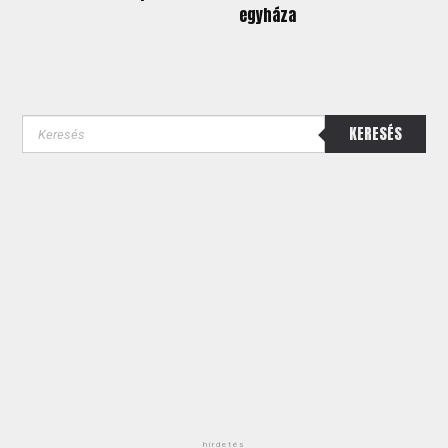
egyháza
KERESÉS
hirdetés