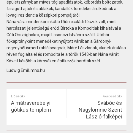
épületszárnyban míves téglapadlózatok, kőbordás boltozatok,
faragott ajtók és ablakok, kandallók töredékei árulkodnak a
lovagi rezidencia középkori pompájáról.
Nána vára mindenkor inkább főúri családi fészek volt, mint
harcászati jelentőségű erőd. Birtoka a Kompoltiak kihaltával a
Gúti Országhokra, majd Losonczi Istvánra szállt. Utóbbi
főkapitányként menedéket nyújtott várában a Gárdonyi-
regényből ismert rablólovagnak, Móré Lászlónak, akinek árulása
révén foglalta el és rombolta le a török 1543-ban Nána várát.
Köveit később a környéken építkezők hordták szét.
Ludwig Emil, mno.hu
Előző cikk
Következő cikk
A mátraverebélyi
Svábóc és
gótikus templom
Nagylomnic Szent
László-falképei