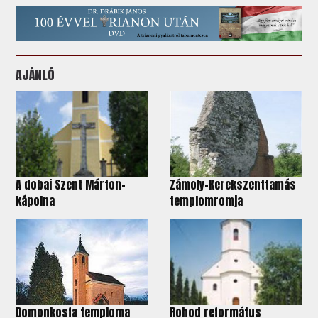
AJÁNLÓ
A dobai Szent Márton-
Zámoly-Kerekszenttamás
kápolna
templomromja
Domonkosfa temploma
Rohod református