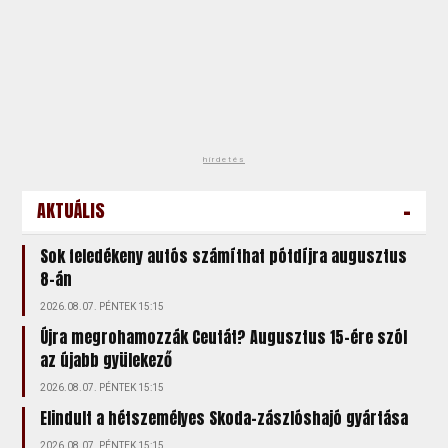
hirdetés
-
AKTUÁLIS
Sok feledékeny autós számíthat pótdíjra augusztus
8-án
2026.08.07. PÉNTEK 15:15
Újra megrohamozzák Ceutát? Augusztus 15-ére szól
az újabb gyülekező
2026.08.07. PÉNTEK 15:15
Elindult a hétszemélyes Skoda-zászlóshajó gyártása
2026.08.07. PÉNTEK 15:15