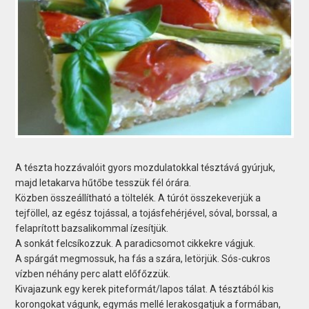
A tészta hozzávalóit gyors mozdulatokkal tésztává gyúrjuk,
majd letakarva hűtőbe tesszük fél órára.
Közben összeállítható a töltelék. A túrót összekeverjük a
tejföllel, az egész tojással, a tojásfehérjével, sóval, borssal, a
felaprított bazsalikommal ízesítjük.
A sonkát felcsíkozzuk. A paradicsomot cikkekre vágjuk.
A spárgát megmossuk, ha fás a szára, letörjük. Sós-cukros
vízben néhány perc alatt előfőzzük.
Kivajazunk egy kerek piteformát/lapos tálat. A tésztából kis
korongokat vágunk, egymás mellé lerakosgatjuk a formában,