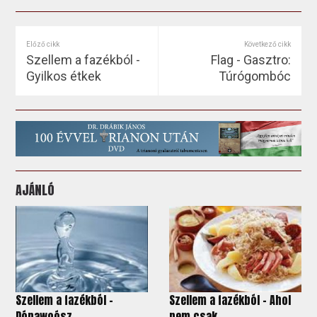
Előző cikk
Következő cikk
Szellem a fazékból -
Flag - Gasztro:
Gyilkos étkek
Túrógombóc
AJÁNLÓ
Szellem a fazékból -
Szellem a fazékból - Ahol
Dónawoósz
nem csak...