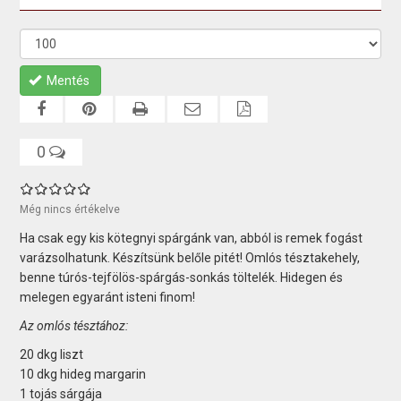
Mentés
0
Még nincs értékelve
Ha csak egy kis kötegnyi spárgánk van, abból is remek fogást
varázsolhatunk. Készítsünk belőle pitét! Omlós tésztakehely,
benne túrós-tejfölös-spárgás-sonkás töltelék. Hidegen és
melegen egyaránt isteni finom!
Az omlós tésztához:
20 dkg liszt
10 dkg hideg margarin
1 tojás sárgája