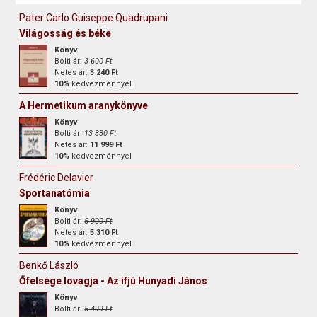
Pater Carlo Guiseppe Quadrupani
Világosság és béke
Könyv
Bolti ár:
3 600 Ft
Netes ár:
3 240 Ft
10%
kedvezménnyel
A Hermetikum aranykönyve
Könyv
Bolti ár:
13 330 Ft
Netes ár:
11 999 Ft
10%
kedvezménnyel
Frédéric Delavier
Sportanatómia
Könyv
Bolti ár:
5 900 Ft
Netes ár:
5 310 Ft
10%
kedvezménnyel
Benkő László
Őfelsége lovagja - Az ifjú Hunyadi János
Könyv
Bolti ár:
5 499 Ft