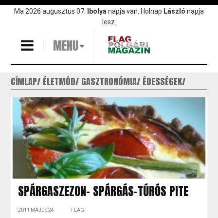
Ugrás
Ma 2026 augusztus 07.
Ibolya
napja van. Holnap
László
napja
a
lesz.
tartalomra
MENU
CÍMLAP
ÉLETMÓD
GASZTRONÓMIA
ÉDESSÉGEK
SPÁRGASZEZON- SPÁRGÁS-TÚRÓS PITE
2011 MÁJUS 24.
FLAG