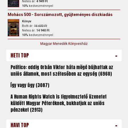
Netes ár:
4 949 Ft
10%
kedvezménnyel
Mohács 500 - Sorszámozott, gyűjteményes díszkiadás
Könyv
Bolti ár:
16 600 Ft
Netes ár:
14 940 Ft
10%
kedvezménnyel
Magyar Menedék Könyvesház
-
HETI TOP
Politico: eddig Orbán Viktor háta mögé bújhattak az
uniós államok, most szétesőben az egység (6960)
Így vagy úgy (3087)
A Human Rights Watch is figyelmeztető üzenetet
küldött Magyar Péteréknek, bukhatjuk az uniós
pénzeket (2913)
-
HAVI TOP