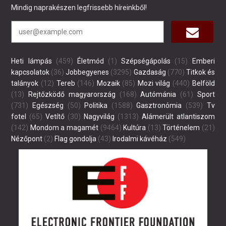
Mindig naprakészen legfrissebb híreinkből!
Heti lámpás
(459)
Életmód
(1)
Szépségápolás
(15)
Emberi
kapcsolatok
(36)
Jobbegyenes
(3295)
Gazdaság
(770)
Titkok és
talányok
(12)
Tereb
(146)
Mozaik
(85)
Mozi világ
(440)
Belföld
(13)
Rejtőzködő magyarország
(168)
Autómánia
(61)
Sport
(731)
Egészség
(50)
Politika
(1588)
Gasztronómia
(539)
Tv
fotel
(65)
Vetítő
(30)
Nagyvilág
(1313)
Alámerült atlantiszom
(142)
Mondom a magamét
(9464)
Kultúra
(13)
Történelem
(21)
Nézőpont
(2)
Flag gondolja
(43)
Irodalmi kávéház
(549)