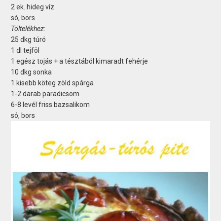
2 ek. hideg víz
só, bors
Töltelékhez
:
25 dkg túró
1 dl tejföl
1 egész tojás + a tésztából kimaradt fehérje
10 dkg sonka
1 kisebb köteg zöld spárga
1-2 darab paradicsom
6-8 levél friss bazsalikom
só, bors