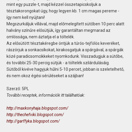
mint egy puzzle-t, majd kézzel összetapicskoljuk a
tésztakorongokat úgy, hogy legyen kb. 1 cm magas pereme -
így nem kell nyújtani!
Megszurkáljuk villával, majd előmelegített sütőben 10 perc alatt
halvány színűre elősütjük, így garantáltan megmarad az
omlóssága, nem áztatja el a töltelék.
Az elősütött tésztakéregbe öntjük a túrós-tejfölös keveréket,
rászórjuk a sonkacsíkokat, kirakosgatjuk a spárgával, a spárgák
közé paradicsomcikkeket nyomkodunk. Visszadugjuk a sütőbe,
és további 25-30 percig sütjük - a töltelék szilárdulásáig.
Sütőből kivéve hagyjuk hűlni 5-10 percet, jobban is szeletelhető,
és nem okoz égési sérüléseket a szájban!
Szerző: 5PL
További receptek, információk itt találhatóak:
http://maxkonyhaja.blogspot.com/
http://thechefviki.blogspot.com/
http://garffyka.blogspot.com/