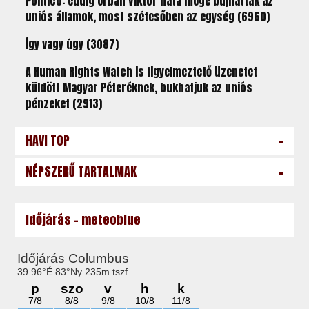
Politico: eddig Orbán Viktor háta mögé bújhattak az
uniós államok, most szétesőben az egység (6960)
Így vagy úgy (3087)
A Human Rights Watch is figyelmeztető üzenetet
küldött Magyar Péteréknek, bukhatjuk az uniós
pénzeket (2913)
-
HAVI TOP
-
NÉPSZERŰ TARTALMAK
Időjárás - meteoblue