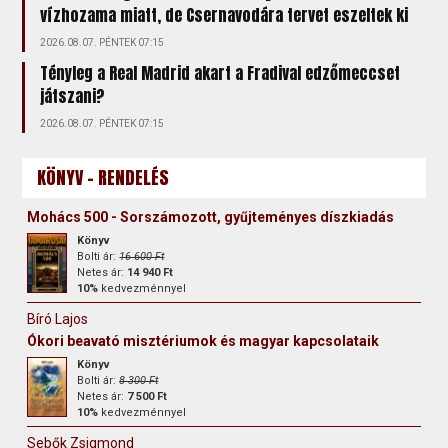
vízhozama miatt, de Csernavodára tervet eszeltek ki
2026.08.07. PÉNTEK 07:15
Tényleg a Real Madrid akart a Fradival edzőmeccset
játszani?
2026.08.07. PÉNTEK 07:15
KÖNYV - RENDELÉS
Mohács 500 - Sorszámozott, gyűjteményes díszkiadás
Könyv
Bolti ár:
16 600 Ft
Netes ár:
14 940 Ft
10%
kedvezménnyel
Bíró Lajos
Ókori beavató misztériumok és magyar kapcsolataik
Könyv
Bolti ár:
8 300 Ft
Netes ár:
7 500 Ft
10%
kedvezménnyel
Sebők Zsigmond