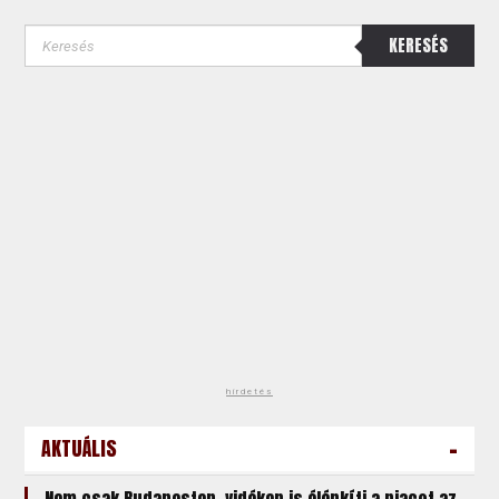
KERESÉS
hirdetés
-
AKTUÁLIS
Nem csak Budapesten, vidéken is élénkíti a piacot az