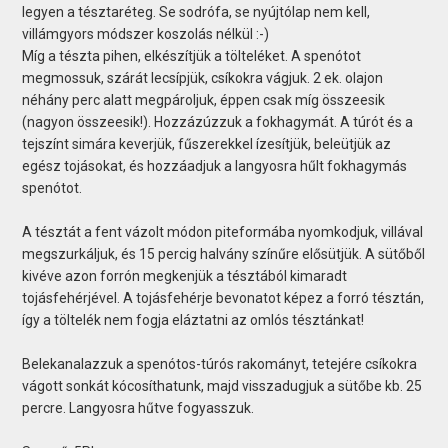
legyen a tésztaréteg. Se sodrófa, se nyújtólap nem kell,
villámgyors módszer koszolás nélkül :-)
Míg a tészta pihen, elkészítjük a tölteléket. A spenótot
megmossuk, szárát lecsípjük, csíkokra vágjuk. 2 ek. olajon
néhány perc alatt megpároljuk, éppen csak míg összeesik
(nagyon összeesik!). Hozzázúzzuk a fokhagymát. A túrót és a
tejszínt simára keverjük, fűszerekkel ízesítjük, beleütjük az
egész tojásokat, és hozzáadjuk a langyosra hűlt fokhagymás
spenótot.
A tésztát a fent vázolt módon piteformába nyomkodjuk, villával
megszurkáljuk, és 15 percig halvány színűre elősütjük. A sütőből
kivéve azon forrón megkenjük a tésztából kimaradt
tojásfehérjével. A tojásfehérje bevonatot képez a forró tésztán,
így a töltelék nem fogja eláztatni az omlós tésztánkat!
Belekanalazzuk a spenótos-túrós rakományt, tetejére csíkokra
vágott sonkát kócosíthatunk, majd visszadugjuk a sütőbe kb. 25
percre. Langyosra hűtve fogyasszuk.