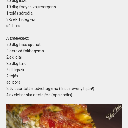
20 dkg liszt
10 dkg fagyos vaj/margarin
1 tojás sárgája
3-5 ek. hideg víz
só, bors
A töltelékhez:
50 dkg friss spenót
2 gerezd fokhagyma
2 ek. olaj
25 dkg túró
2 dl tejszín
2 tojás
só, bors
2 tk. szárított medvehagyma (friss növény híján!)
4 szelet sonka a tetejére (opcionális)