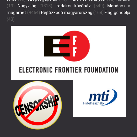
(13)
Nagyvilág
(1313)
Irodalmi kávéház
(549)
Mondom a
magamét
(9464)
Rejtőzködő magyarország
(168)
Flag gondolja
(43)