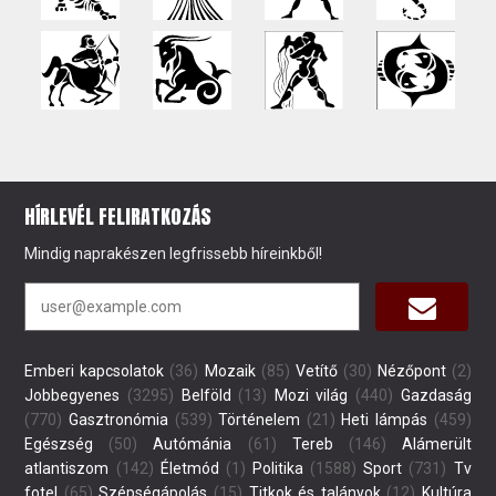
HÍRLEVÉL FELIRATKOZÁS
Mindig naprakészen legfrissebb híreinkből!
Emberi kapcsolatok
(36)
Mozaik
(85)
Vetítő
(30)
Nézőpont
(2)
Jobbegyenes
(3295)
Belföld
(13)
Mozi világ
(440)
Gazdaság
(770)
Gasztronómia
(539)
Történelem
(21)
Heti lámpás
(459)
Egészség
(50)
Autómánia
(61)
Tereb
(146)
Alámerült
atlantiszom
(142)
Életmód
(1)
Politika
(1588)
Sport
(731)
Tv
fotel
(65)
Szépségápolás
(15)
Titkok és talányok
(12)
Kultúra