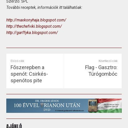
Szerző: 5PL
További receptek, információk itt találhatóak:
http://maxkonyhaja.blogspot.com/
http://thechefviki.blogspot.com/
http://garffyka.blogspot.com/
Előző cikk
Következő cikk
Főszerepben a
Flag - Gasztro:
spenót: Csirkés-
Túrógombóc
spenótos pite
AJÁNLÓ