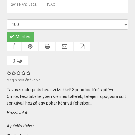
2011 MÁRCIUS 28.
FLAG
Mentés
0
Még nincs értékelve
Tavaszcsalogatás tavaszi ízekkel! Spenótos-túrós pitével.
Omlós tésztakehelyben krémes töltelék, tetején ropogósra sült
sonkával, hozzá egy pohár könnyű fehérbor...
Hozzávalók
A pitetésztához: