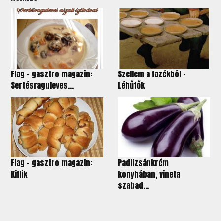
Flag – gasztro magazin:
Szellem a fazékból -
Sertésraguleves...
Léhűtők
Flag – gasztro magazin:
Padlizsánkrém
Kiflik
konyhában, vineta
szabad...