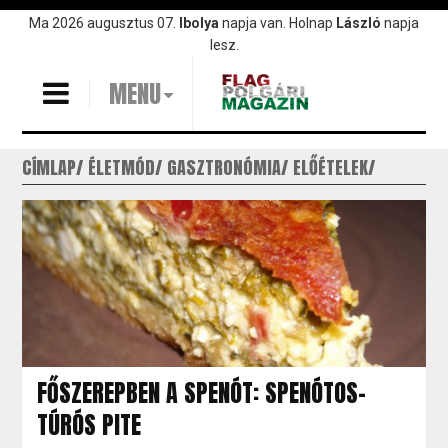
Ugrás
Ma 2026 augusztus 07.
Ibolya
napja van. Holnap
László
napja
a
lesz.
tartalomra
MENU
CÍMLAP
ÉLETMÓD
GASZTRONÓMIA
ELŐÉTELEK
FŐSZEREPBEN A SPENÓT: SPENÓTOS-
TÚRÓS PITE