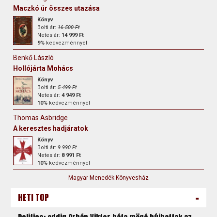
Maczkó úr összes utazása
Könyv
Bolti ár:
16 500 Ft
Netes ár:
14 999 Ft
9%
kedvezménnyel
Benkő László
Hollójárta Mohács
Könyv
Bolti ár:
5 499 Ft
Netes ár:
4 949 Ft
10%
kedvezménnyel
Thomas Asbridge
A keresztes hadjáratok
Könyv
Bolti ár:
9 990 Ft
Netes ár:
8 991 Ft
10%
kedvezménnyel
Magyar Menedék Könyvesház
-
HETI TOP