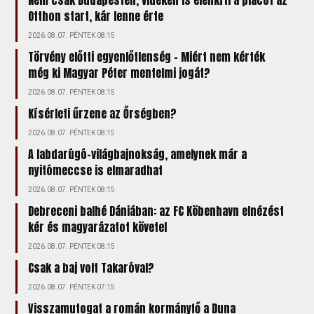
Otthon start, kár lenne érte
2026.08.07. PÉNTEK 08:15
Törvény előtti egyenlőtlenség – Miért nem kérték
még ki Magyar Péter mentelmi jogát?
2026.08.07. PÉNTEK 08:15
Kísérleti űrzene az Őrségben?
2026.08.07. PÉNTEK 08:15
A labdarúgó-világbajnokság, amelynek már a
nyitómeccse is elmaradhat
2026.08.07. PÉNTEK 08:15
Debreceni balhé Dániában: az FC Köbenhavn elnézést
kér és magyarázatot követel
2026.08.07. PÉNTEK 08:15
Csak a baj volt Takaróval?
2026.08.07. PÉNTEK 07:15
Visszamutogat a román kormányfő a Duna