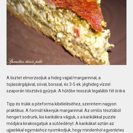
A lisztet elmorzsoljuk a hideg vajjal/margarinnal, a
tojássárgájával, sóval, borssal, és 3-5 ek. jéghideg vízzel
szaporán tésztává gyúrjuk. A hűtőbe tesszük legalább fél órára.
Tipp és trükk a piteforma kibéleléséhez, szerintem nagyon
praktikus. A formát kikenjük margarinnal. Az omlós tésztából
hengert sodrunk, kis karikákra vágjuk, s a karikákkal puzzle
módjára kirakosgatjuk a sütőedényt. A karikákat aztán az
ujjainkkal egymáshoz nyomkodjuk, hogy mindenhol egyenletes