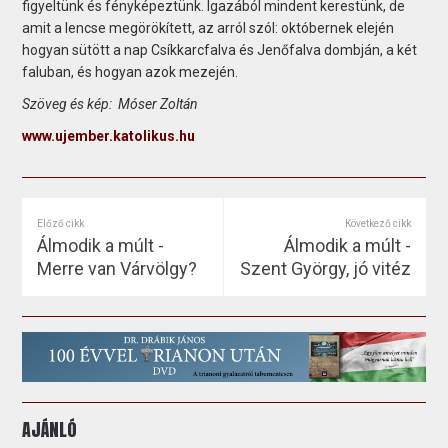
figyeltünk és fényképeztünk. Igazából mindent kerestünk, de
amit a lencse megörökített, az arról szól: októbernek elején
hogyan sütött a nap Csíkkarcfalva és Jenőfalva dombján, a két
faluban, és hogyan azok mezején.
Szöveg és kép: Móser Zoltán
www.ujember.katolikus.hu
Előző cikk
Következő cikk
Álmodik a múlt -
Álmodik a múlt -
Merre van Várvölgy?
Szent György, jó vitéz
AJÁNLÓ