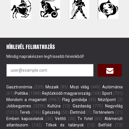
HÍRLEVÉL FELIRATKOZÁS
Mindig naprakészen legfrissebb híreinkből!
Gasztronómia
(539)
Mozaik
(85)
Mozi világ
(440)
Autómánia
(61)
Politika
(1588)
Rejtőzködő magyarország
(168)
Sport
(731)
Mondom a magamét
(9467)
Flag gondolja
(43)
Nézőpont
(2)
Jobbegyenes
(3296)
Kultúra
(13)
Gazdaság
(770)
Nagyvilág
(1313)
Tereb
(146)
Egészség
(50)
Életmód
(1)
Történelem
(21)
Emberi kapcsolatok
(36)
Vetítő
(30)
Tv fotel
(65)
Alámerült
atlantiszom
(142)
Titkok és talányok
(12)
Belföld
(13)