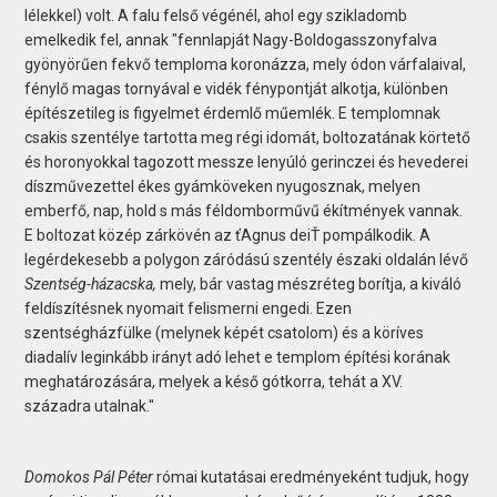
lélekkel) volt. A falu felső végénél, ahol egy szikladomb
emelkedik fel, annak "fennlapját Nagy-Boldogasszonyfalva
gyönyörűen fekvő temploma koronázza, mely ódon várfalaival,
fénylő magas tornyával e vidék fénypontját alkotja, különben
építészetileg is figyelmet érdemlő műemlék. E templomnak
csakis szentélye tartotta meg régi idomát, boltozatának körtető
és horonyokkal tagozott messze lenyúló gerinczei és hevederei
díszművezettel ékes gyámköveken nyugosznak, melyen
emberfő, nap, hold s más féldomborművű ékítmények vannak.
E boltozat közép zárkövén az ťAgnus deiŤ pompálkodik. A
legérdekesebb a polygon záródású szentély északi oldalán lévő
Szentség-házacska,
mely, bár vastag mészréteg borítja, a kiváló
feldíszítésnek nyomait felismerni engedi. Ezen
szentségházfülke (melynek képét csatolom) és a köríves
diadalív leginkább irányt adó lehet e templom építési korának
meghatározására, melyek a késő gótkorra, tehát a XV.
századra utalnak."
Domokos Pál Péter
római kutatásai eredményeként tudjuk, hogy