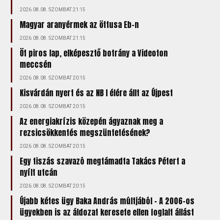
2026.08.08. SZOMBAT 21:15
Magyar aranyérmek az öttusa Eb-n
2026.08.08. SZOMBAT 21:15
Öt piros lap, elképesztő botrány a Videoton
meccsén
2026.08.08. SZOMBAT 20:15
Kisvárdán nyert és az NB I élére állt az Újpest
2026.08.08. SZOMBAT 20:15
Az energiakrízis közepén ágyaznak meg a
rezsicsökkentés megszüntetésének?
2026.08.08. SZOMBAT 20:15
Egy tiszás szavazó megtámadta Takács Pétert a
nyílt utcán
2026.08.08. SZOMBAT 20:15
Újabb kétes ügy Baka András múltjából – A 2006-os
ügyekben is az áldozat keresete ellen foglalt állást