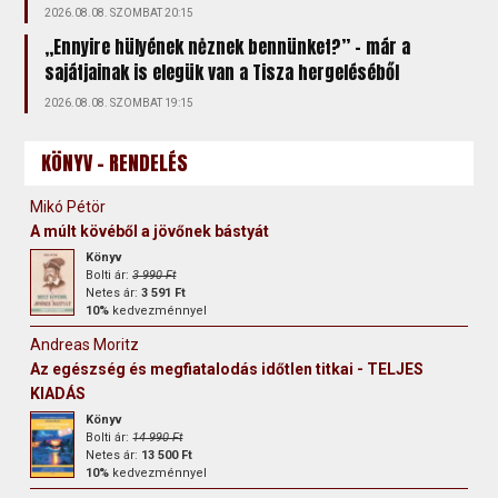
2026.08.08. SZOMBAT 20:15
„Ennyire hülyének nėznek bennünket?” – már a
sajátjainak is elegük van a Tisza hergeléséből
2026.08.08. SZOMBAT 19:15
KÖNYV - RENDELÉS
Mikó Pétör
A múlt kövéből a jövőnek bástyát
Könyv
Bolti ár:
3 990 Ft
Netes ár:
3 591 Ft
10%
kedvezménnyel
Andreas Moritz
Az egészség és megfiatalodás időtlen titkai - TELJES
KIADÁS
Könyv
Bolti ár:
14 990 Ft
Netes ár:
13 500 Ft
10%
kedvezménnyel