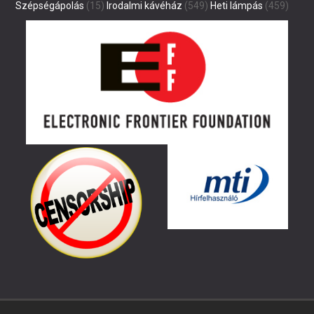
Szépségápolás
(15)
Irodalmi kávéház
(549)
Heti lámpás
(459)