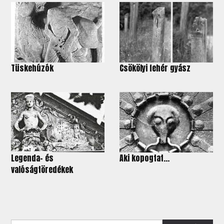
Tüskehúzók
Csökölyi fehér gyász
Legenda- és
Aki kopogtat...
valóságtöredékek