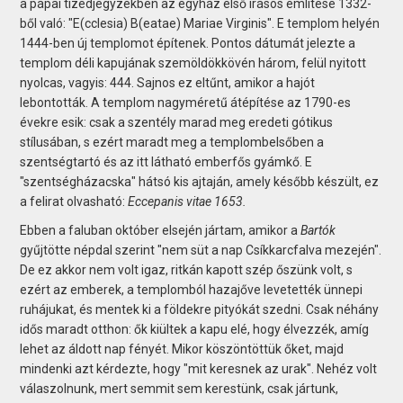
a pápai tizedjegyzékben az egyház első írásos említése 1332-
ből való: "E(cclesia) B(eatae) Mariae Virginis". E templom helyén
1444-ben új templomot építenek. Pontos dátumát jelezte a
templom déli kapujának szemöldökkövén három, felül nyitott
nyolcas, vagyis: 444. Sajnos ez eltűnt, amikor a hajót
lebontották. A templom nagyméretű átépítése az 1790-es
évekre esik: csak a szentély marad meg eredeti gótikus
stílusában, s ezért maradt meg a templombelsőben a
szentségtartó és az itt látható emberfős gyámkő. E
"szentségházacska" hátsó kis ajtaján, amely később készült, ez
a felirat olvasható:
Eccepanis vitae 1653.
Ebben a faluban október elsején jártam, amikor a
Bartók
gyűjtötte népdal szerint "nem süt a nap Csíkkarcfalva mezején".
De ez akkor nem volt igaz, ritkán kapott szép őszünk volt, s
ezért az emberek, a templomból hazajőve levetették ünnepi
ruhájukat, és mentek ki a földekre pityókát szedni. Csak néhány
idős maradt otthon: ők kiültek a kapu elé, hogy élvezzék, amíg
lehet az áldott nap fényét. Mikor köszöntöttük őket, majd
mindenki azt kérdezte, hogy "mit keresnek az urak". Nehéz volt
válaszolnunk, mert semmit sem kerestünk, csak jártunk,