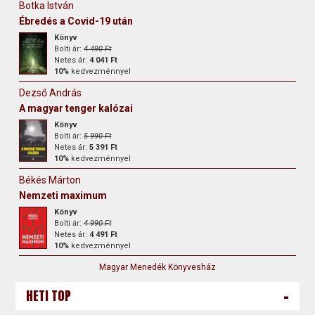
Botka István
Ébredés a Covid-19 után
Könyv
Bolti ár:
4 490 Ft
Netes ár:
4 041 Ft
10%
kedvezménnyel
Dezső András
A magyar tenger kalózai
Könyv
Bolti ár:
5 990 Ft
Netes ár:
5 391 Ft
10%
kedvezménnyel
Békés Márton
Nemzeti maximum
Könyv
Bolti ár:
4 990 Ft
Netes ár:
4 491 Ft
10%
kedvezménnyel
Magyar Menedék Könyvesház
-
HETI TOP