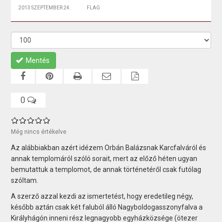
2013 SZEPTEMBER 24.
FLAG
Mentés
0
Még nincs értékelve
Az alábbiakban azért idézem Orbán Balázsnak Karcfalváról és
annak templomáról szóló sorait, mert az előző héten ugyan
bemutattuk a templomot, de annak történetéről csak futólag
szóltam.
A szerző azzal kezdi az ismertetést, hogy eredetileg négy,
később aztán csak két faluból álló Nagyboldogasszonyfalva a
Királyhágón inneni rész legnagyobb egyházközsége (ötezer