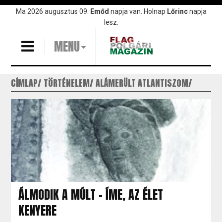
Ugrás
Ma 2026 augusztus 09.
Emőd
napja van. Holnap
Lőrinc
napja
a
lesz.
tartalomra
MENU
CÍMLAP
TÖRTÉNELEM
ALÁMERÜLT ATLANTISZOM
ÁLMODIK A MÚLT - ÍME, AZ ÉLET
KENYERE