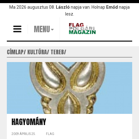
Ugrás
Ma 2026 augusztus 08.
László
napja van. Holnap
Emőd
napja
a
lesz.
tartalomra
MENU
CÍMLAP
KULTÚRA
TEREB
HAGYOMÁNY
2009 ÁPRILIS 25.
FLAG