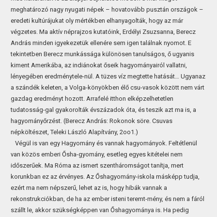
meghatározó nagy nyugati népek – hovatovább pusztán országok –
eredeti kultúrájukat oly mértékben elhanyagolták, hogy az már
végzetes. Ma aktív néprajzos kutatóink, Erdélyi Zsuzsanna, Berecz
András minden igyekezetük ellenére sem igen találnak nyomot. E
tekintetben Berecz munkássága különösen tanulságos, ő ugyanis
kiment Amerikába, az indiánokat őseik hagyományairól vallatni,
lényegében eredménytele-nül. A tüzes víz megtette hatását… Ugyanaz
a szándék keleten, a Volga-könyökben élő csu-vasok között nem várt
gazdag eredményt hozott. Arrafelé itthon elképzelhetetlen
tudatosság-gal gyakorolták évszázadok óta, és teszik azt ma is, a
hagyományőrzést. (Berecz András: Rokonok söre. Csuvas
népköltészet, Teleki László Alapítvány, 2oo1.)
Végül is van egy Hagyomány és vannak hagyományok. Feltétlenül
van közös emberi Ősha-gyomány, esetleg egyes kitételei nem
időszerűek. Ma Róma az ismert szentháromságot tanítja, mert
korunkban ez az érvényes. Az Őshagyomány-iskola másképp tudja,
ezért ma nem népszerű, lehet az is, hogy hibák vannak a
rekonstrukciókban, de ha az ember isteni teremt-mény, és nem a fáról
szállt le, akkor szükségképpen van Őshagyománya is. Ha pedig