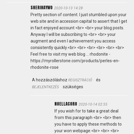
SHERIHAYWO
2020-10-13 14:28
Pretty section of content. I just stumbled upon your
web site and in accession capital to assert that I get
in fact enjoyed account <br> <br> your blog posts.
Anyway I will be subscribing to <br> <br> your
augment and even I achievement you access
consistently quickly.<br> <br> <br> <br> <br> <br>
Feel free to visit my web blog ... rhodonite -
https://myrollerstone.com/products/perles-en-
rhodonite-rose
A hozzászóláshoz
és
REGISZTRÁCIÓ
szükséges
BEJELENTKEZÉS
NOELLACORO
2020-10-14 02:55
If you wish for to take a great deal
from this paragraph <br> <br> then
you have to apply these methods to
your won webpage.<br> <br> <br>