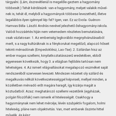
tárgyalni. (Lám, észrevétlenül is megelőle-geztem a hagyomány
többesét.) Tehát kérdésünk: van-e hagyomány, melyet valakik művel-
nek is, tehát él, melyből a hagyományok többese levezethető, illetve
legalábbis ilyen igénnyel lép fel? Igen, van. Ez az Evola- Guénon-
Hamvas Béla- László András nevével jelezhető őshagyomány-iskola.
Valódi hozzáértés híján nem vetemedem részletes bemutatására,
csak vázlatosan: 1. Az emberiség legkorábbi megnyilvánulásaiból
merít, s a nagy kultúráknak is a fénykorukat megelőző, alapozó hőseit
tekinti mérvadónak (Empedoklész, Lao-Tse). 2. Szilárdan hisz az
ember magas szellemi, kinyilatkoztatásszerű eredetében, ebből
egyenesen következik, hogy 3. a világban fejlődés tartósan nem
lehetséges. 4. Az ismert világvallásokat megalapozó eszméket saját
rendszeréből szervesen levezeti. Mindezen nézeteit oly szilárd és
megalkuvás nélküli következetességgel képviseli, mellyel minden, a
közéletben mérvadó erőt magára haragít, így kizárja magát a
köztudatból. Azaz: meghatározó szellemi vezetőink (egyházak,
polgári filozófiák) nem ismerik el hitelességét. Csakhogy a
hagyománynak nem lehet mércéje, lévén szubjektív fogalom, holmi
hiteleség, pláne nem objektivitás. Van, mert emberek őszinte hittel
művelik, és kész.