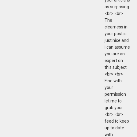
as surprising.
<br> <br>
The
clearness in
your post is
just nice and
i can assume
you are an
expert on
this subject.
<br> <br>
Fine with
your
permission
let me to
grab your
<br> <br>
feed to keep
up to date
with