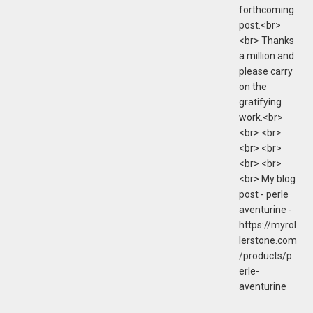
forthcoming
post.<br>
<br> Thanks
a million and
please carry
on the
gratifying
work.<br>
<br> <br>
<br> <br>
<br> <br>
<br> My blog
post - perle
aventurine -
https://myrol
lerstone.com
/products/p
erle-
aventurine