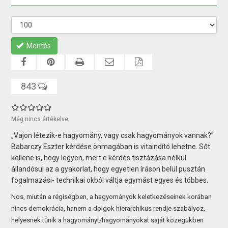
Mentés
843
Még nincs értékelve
„Vajon létezik-e hagyomány, vagy csak hagyományok vannak?”
Babarczy Eszter kérdése önmagában is vitaindító lehetne. Sőt
kellene is, hogy legyen, mert e kérdés tisztázása nélkül
állandósul az a gyakorlat, hogy egyetlen íráson belül pusztán
fogalmazási- technikai okból váltja egymást egyes és többes.
Nos, miután a régiségben, a hagyományok keletkezéseinek korában
nincs demokrácia, hanem a dolgok hierarchikus rendje szabályoz,
helyesnek tűnik a hagyományt/hagyományokat saját közegükben