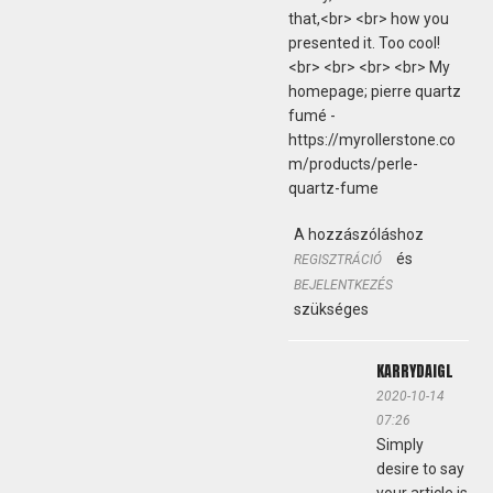
that,<br> <br> how you
presented it. Too cool!
<br> <br> <br> <br> My
homepage; pierre quartz
fumé -
https://myrollerstone.co
m/products/perle-
quartz-fume
A hozzászóláshoz
és
REGISZTRÁCIÓ
BEJELENTKEZÉS
szükséges
KARRYDAIGL
2020-10-14
07:26
Simply
desire to say
your article is