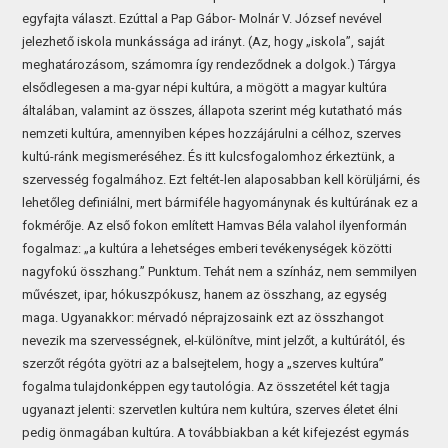
egyfajta választ. Ezúttal a Pap Gábor- Molnár V. József nevével
jelezhető iskola munkássága ad irányt. (Az, hogy „iskola”, saját
meghatározásom, számomra így rendeződnek a dolgok.) Tárgya
elsődlegesen a ma-gyar népi kultúra, a mögött a magyar kultúra
általában, valamint az összes, állapota szerint még kutatható más
nemzeti kultúra, amennyiben képes hozzájárulni a célhoz, szerves
kultú-ránk megismeréséhez. És itt kulcsfogalomhoz érkeztünk, a
szervesség fogalmához. Ezt feltét-len alaposabban kell körüljárni, és
lehetőleg definiálni, mert bármiféle hagyománynak és kultúrának ez a
fokmérője. Az első fokon említett Hamvas Béla valahol ilyenformán
fogalmaz: „a kultúra a lehetséges emberi tevékenységek közötti
nagyfokú összhang.” Punktum. Tehát nem a színház, nem semmilyen
művészet, ipar, hókuszpókusz, hanem az összhang, az egység
maga. Ugyanakkor: mérvadó néprajzosaink ezt az összhangot
nevezik ma szervességnek, el-különítve, mint jelzőt, a kultúrától, és
szerzőt régóta gyötri az a balsejtelem, hogy a „szerves kultúra”
fogalma tulajdonképpen egy tautológia. Az összetétel két tagja
ugyanazt jelenti: szervetlen kultúra nem kultúra, szerves életet élni
pedig önmagában kultúra. A továbbiakban a két kifejezést egymás