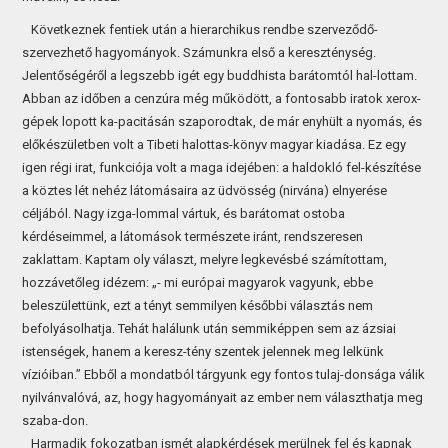
Következnek fentiek után a hierarchikus rendbe szerveződő-
szervezhető hagyományok. Számunkra első a kereszténység.
Jelentőségéről a legszebb igét egy buddhista barátomtól hal-lottam.
Abban az időben a cenzúra még működött, a fontosabb iratok xerox-
gépek lopott ka-pacitásán szaporodtak, de már enyhült a nyomás, és
előkészületben volt a Tibeti halottas-könyv magyar kiadása. Ez egy
igen régi irat, funkciója volt a maga idejében: a haldokló fel-készítése
a köztes lét nehéz látomásaira az üdvösség (nirvána) elnyerése
céljából. Nagy izga-lommal vártuk, és barátomat ostoba
kérdéseimmel, a látomások természete iránt, rendszeresen
zaklattam. Kaptam oly választ, melyre legkevésbé számítottam,
hozzávetőleg idézem: „- mi európai magyarok vagyunk, ebbe
beleszülettünk, ezt a tényt semmilyen későbbi választás nem
befolyásolhatja. Tehát halálunk után semmiképpen sem az ázsiai
istenségek, hanem a keresz-tény szentek jelennek meg lelkünk
vízióiban.” Ebből a mondatból tárgyunk egy fontos tulaj-donsága válik
nyilvánvalóvá, az, hogy hagyományait az ember nem választhatja meg
szaba-don.
Harmadik fokozatban ismét alapkérdések merülnek fel és kapnak