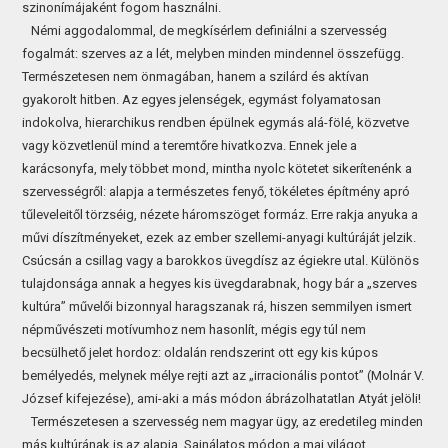
szinonímájaként fogom használni.
Némi aggodalommal, de megkísérlem definiálni a szervesség
fogalmát: szerves az a lét, melyben minden mindennel összefügg.
Természetesen nem önmagában, hanem a szilárd és aktívan
gyakorolt hitben. Az egyes jelenségek, egymást folyamatosan
indokolva, hierarchikus rendben épülnek egymás alá-fölé, közvetve
vagy közvetlenül mind a teremtőre hivatkozva. Ennek jele a
karácsonyfa, mely többet mond, mintha nyolc kötetet sikerítenénk a
szervességről: alapja a természetes fenyő, tökéletes építmény apró
tűleveleitől törzséig, nézete háromszöget formáz. Erre rakja anyuka a
művi díszítményeket, ezek az ember szellemi-anyagi kultúráját jelzik.
Csúcsán a csillag vagy a barokkos üvegdísz az égiekre utal. Különös
tulajdonsága annak a hegyes kis üvegdarabnak, hogy bár a „szerves
kultúra” művelői bizonnyal haragszanak rá, hiszen semmilyen ismert
népművészeti motívumhoz nem hasonlít, mégis egy túl nem
becsülhető jelet hordoz: oldalán rendszerint ott egy kis kúpos
bemélyedés, melynek mélye rejti azt az „irracionális pontot” (Molnár V.
József kifejezése), ami-aki a más módon ábrázolhatatlan Atyát jelöli!
Természetesen a szervesség nem magyar ügy, az eredetileg minden
más kultúrának is az alapja. Sajnálatos módon a mai világot