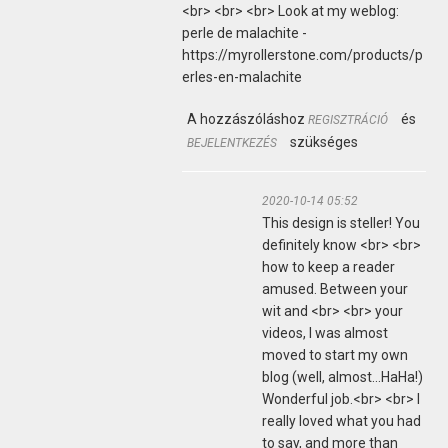
<br> <br> <br> Look at my weblog:
perle de malachite -
https://myrollerstone.com/products/p
erles-en-malachite
A hozzászóláshoz
és
REGISZTRÁCIÓ
szükséges
BEJELENTKEZÉS
2020-10-14 05:52
This design is steller! You
definitely know <br> <br>
how to keep a reader
amused. Between your
wit and <br> <br> your
videos, I was almost
moved to start my own
blog (well, almost...HaHa!)
Wonderful job.<br> <br> I
really loved what you had
to say, and more than