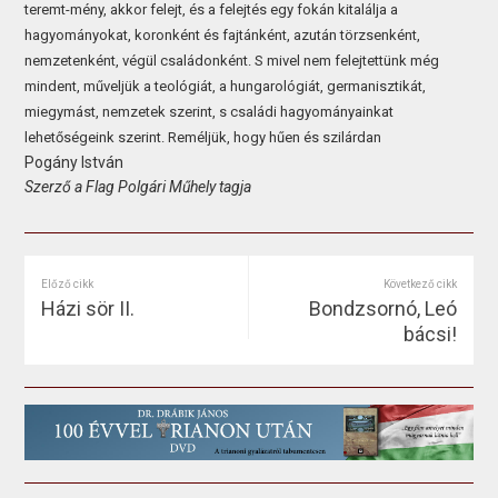
teremt-mény, akkor felejt, és a felejtés egy fokán kitalálja a
hagyományokat, koronként és fajtánként, azután törzsenként,
nemzetenként, végül családonként. S mivel nem felejtettünk még
mindent, műveljük a teológiát, a hungarológiát, germanisztikát,
miegymást, nemzetek szerint, s családi hagyományainkat
lehetőségeink szerint. Reméljük, hogy hűen és szilárdan
Pogány István
Szerző a Flag Polgári Műhely tagja
Előző cikk
Következő cikk
Házi sör II.
Bondzsornó, Leó
bácsi!