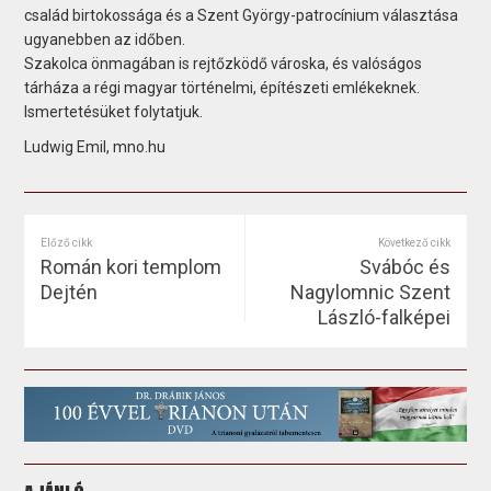
család birtokossága és a Szent György-patrocínium választása
ugyanebben az időben.
Szakolca önmagában is rejtőzködő városka, és valóságos
tárháza a régi magyar történelmi, építészeti emlékeknek.
Ismertetésüket folytatjuk.
Ludwig Emil, mno.hu
Előző cikk
Következő cikk
Román kori templom
Svábóc és
Dejtén
Nagylomnic Szent
László-falképei