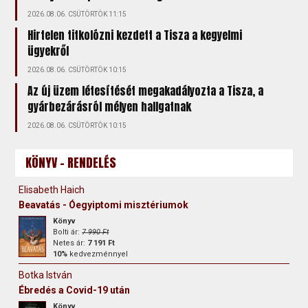
2026.08.06. CSÜTÖRTÖK 11:15
Hirtelen titkolózni kezdett a Tisza a kegyelmi
ügyekről
2026.08.06. CSÜTÖRTÖK 10:15
Az új üzem létesítését megakadályozta a Tisza, a
gyárbezárásról mélyen hallgatnak
2026.08.06. CSÜTÖRTÖK 10:15
KÖNYV - RENDELÉS
Elisabeth Haich
Beavatás - Óegyiptomi misztériumok
Könyv
Bolti ár:
7 990 Ft
Netes ár:
7 191 Ft
10%
kedvezménnyel
Botka István
Ébredés a Covid-19 után
Könyv