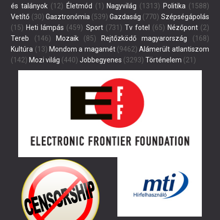
és talányok
(12)
Életmód
(1)
Nagyvilág
(1313)
Politika
(1588)
Vetítő
(30)
Gasztronómia
(539)
Gazdaság
(770)
Szépségápolás
(15)
Heti lámpás
(459)
Sport
(731)
Tv fotel
(65)
Nézőpont
(2)
Tereb
(146)
Mozaik
(85)
Rejtőzködő magyarország
(168)
Kultúra
(13)
Mondom a magamét
(9462)
Alámerült atlantiszom
(142)
Mozi világ
(440)
Jobbegyenes
(3293)
Történelem
(21)