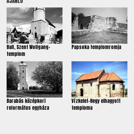
AJÁNLÓ
Balf, Szent Wolfgang-
Papsoka templomromja
templom
Barabás középkori
Vízkelet-Hegy elhagyott
református egyháza
temploma