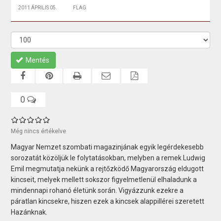
2011 ÁPRILIS 05.
FLAG
Mentés
0
Még nincs értékelve
Magyar Nemzet szombati magazinjának egyik legérdekesebb
sorozatát közöljük le folytatásokban, melyben a remek Ludwig
Emil megmutatja nekünk a rejtőzködő Magyarország eldugott
kincseit, melyek mellett sokszor figyelmetlenül elhaladunk a
mindennapi rohanó életünk során. Vigyázzunk ezekre a
páratlan kincsekre, hiszen ezek a kincsek alappillérei szeretett
Hazánknak.