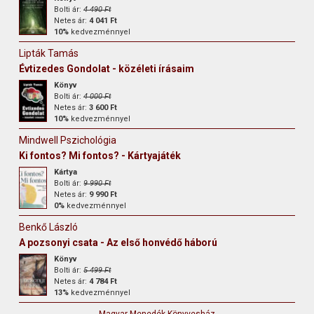
Bolti ár:
4 490 Ft
Netes ár:
4 041 Ft
10%
kedvezménnyel
Lipták Tamás
Évtizedes Gondolat - közéleti írásaim
Könyv
Bolti ár:
4 000 Ft
Netes ár:
3 600 Ft
10%
kedvezménnyel
Mindwell Pszichológia
Ki fontos? Mi fontos? - Kártyajáték
Kártya
Bolti ár:
9 990 Ft
Netes ár:
9 990 Ft
0%
kedvezménnyel
Benkő László
A pozsonyi csata - Az első honvédő háború
Könyv
Bolti ár:
5 499 Ft
Netes ár:
4 784 Ft
13%
kedvezménnyel
Magyar Menedék Könyvesház