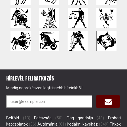
HÍRLEVÉL FELIRATKOZÁS
Mindig naprakészen legfrissebb híreinkből!
Belföld
(13)
Egészség
(50)
Flag gondolja
(43)
Emberi
kapcsolatok
(36)
Autómánia
(61)
Irodalmi kávéház
(549)
Titkok