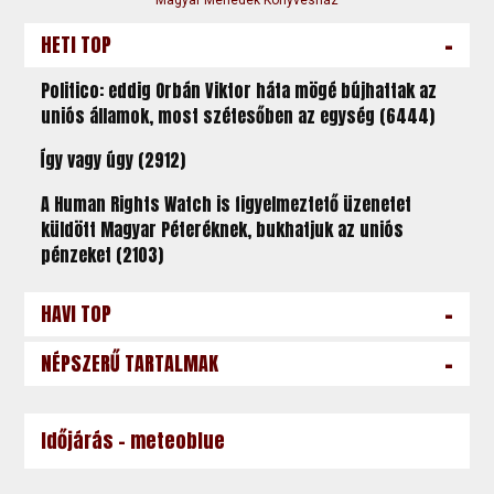
-
HETI TOP
Politico: eddig Orbán Viktor háta mögé bújhattak az
uniós államok, most szétesőben az egység (6444)
Így vagy úgy (2912)
A Human Rights Watch is figyelmeztető üzenetet
küldött Magyar Péteréknek, bukhatjuk az uniós
pénzeket (2103)
-
HAVI TOP
-
NÉPSZERŰ TARTALMAK
Időjárás - meteoblue