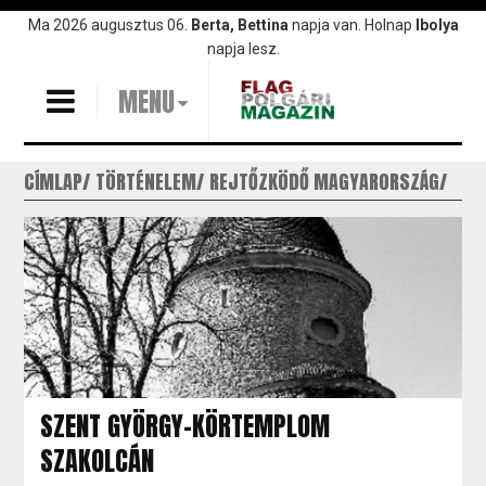
Ugrás
Ma 2026 augusztus 06.
Berta, Bettina
napja van. Holnap
Ibolya
a
napja lesz.
tartalomra
MENU
CÍMLAP
TÖRTÉNELEM
REJTŐZKÖDŐ MAGYARORSZÁG
SZENT GYÖRGY-KÖRTEMPLOM
SZAKOLCÁN