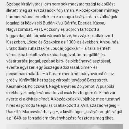
Szabad királyi városi cím nem sok magyarországi települést
illetett meg az évszázadok folyamán. A középkorban mintegy
harminc várost emeltek erre a rangra királyaink: a kiváltságok
jogalapját képviselő Budán kívül Bártfa, Eperjes, Kassa,
Nagyszombat, Pest, Pozsony és Sopron tartozott a
leggazdagabb tárnoki városok közé, hozzájuk csatlakozott
Kisszeben, Lőcse és Szakolca az 1300-as években. Anjou-házi
uralkodóink ruházták fel „budai jogokkal” – a fallal kerített
városokba beköltözők szabadságával, árumegállító és
vásártartási joggal, szabad bíró- és plébánosválasztással,
évente egyszeri egy összegű adózással, címer- és
pecséthasználattal – a Garam menti hét bányavárost és az
erdélyi Királyföld hét szász városát, továbbá Besztercét,
Késmárkot, Kolozsvárt, Nagybányát és Zólyomot. A püspöki
székhelyek polgárvárosai közül csak Esztergom és Fehérvár
nyerte el a civitas címet. A középkoriak klubjához még tucatnyi
híres és jómódú település csatlakozott a XVIII. század végéig –
Ruszttól Marosvásárhelyig –, a kiváltságos „királyi” rangtól végül
az 1848-as forradalom törvényhozása fosztotta meg őket.