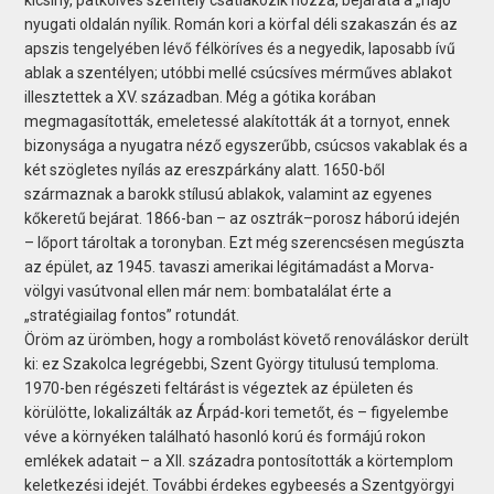
nyugati oldalán nyílik. Román kori a körfal déli szakaszán és az
apszis tengelyében lévő félköríves és a negyedik, laposabb ívű
ablak a szentélyen; utóbbi mellé csúcsíves mérműves ablakot
illesztettek a XV. században. Még a gótika korában
megmagasították, emeletessé alakították át a tornyot, ennek
bizonysága a nyugatra néző egyszerűbb, csúcsos vakablak és a
két szögletes nyílás az ereszpárkány alatt. 1650-ből
származnak a barokk stílusú ablakok, valamint az egyenes
kőkeretű bejárat. 1866-ban – az osztrák–porosz háború idején
– lőport tároltak a toronyban. Ezt még szerencsésen megúszta
az épület, az 1945. tavaszi amerikai légitámadást a Morva-
völgyi vasútvonal ellen már nem: bombatalálat érte a
„stratégiailag fontos” rotundát.
Öröm az ürömben, hogy a rombolást követő renováláskor derült
ki: ez Szakolca legrégebbi, Szent György titulusú temploma.
1970-ben régészeti feltárást is végeztek az épületen és
körülötte, lokalizálták az Árpád-kori temetőt, és – figyelembe
véve a környéken található hasonló korú és formájú rokon
emlékek adatait – a XII. századra pontosították a körtemplom
keletkezési idejét. További érdekes egybeesés a Szentgyörgyi