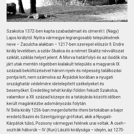
Szakolca 1372-ben kapta szabadalmait és címerét I. (Nagy)
Lajos királytól. Nyitra vármegye legrangosabb településének
neve – Zaculcha alakban – 1217-ben szerepel először II. Endre
király levelében; a szláv Skalica és a német Skalitz névváltozat
sziklát, sziklás helyet jelent. A Morva határfolyó és az ősidők óta
járt utak mentén régebben kialakult település a magyarok IX.
századi beköltözésével három nyelv és népesség találkozási
pontja lett, nem számolva az Árpádok korában a nyugati
országhatár védelmére idetelepített székelyeket és
besenyőket. Eredetileg tehát királyi földön feküdt Szakolca,
valamikor a XII. század közepe és a tatárjárás közötti időben
került magánkézbe adományozás folytán.
IV. Béla király 1256-ban megerősítette itteni birtokában a bajor
eredetű Bazini és Szentgyörgyi grófokat, akik a Nyugati-
Kárpátok túlsó, Pozsony vármegyei felének urai voltak. A cseh–
osztrák háborúk – IV. (Kun) László királysága – idején, az 1270-