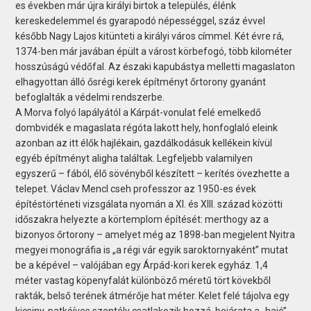
es években már újra királyi birtok a település, élénk
kereskedelemmel és gyarapodó népességgel, száz évvel
később Nagy Lajos kitünteti a királyi város címmel. Két évre rá,
1374-ben már javában épült a várost körbefogó, több kilométer
hosszúságú védőfal. Az északi kapubástya melletti magaslaton
elhagyottan álló ősrégi kerek építményt őrtorony gyanánt
befoglalták a védelmi rendszerbe.
A Morva folyó lapályától a Kárpát-vonulat felé emelkedő
dombvidék e magaslata régóta lakott hely, honfoglaló eleink
azonban az itt élők hajlékain, gazdálkodásuk kellékein kívül
egyéb építményt aligha találtak. Legfeljebb valamilyen
egyszerű – fából, élő sövényből készített – kerítés övezhette a
telepet. Václav Mencl cseh professzor az 1950-es évek
építéstörténeti vizsgálata nyomán a XI. és XIII. század közötti
időszakra helyezte a körtemplom építését: merthogy az a
bizonyos őrtorony – amelyet még az 1898-ban megjelent Nyitra
megyei monográfia is „a régi vár egyik saroktornyaként” mutat
be a képével – valójában egy Árpád-kori kerek egyház. 1,4
méter vastag köpenyfalát különböző méretű tört kövekből
rakták, belső terének átmérője hat méter. Kelet felé tájolva egy
kicsiny, patkóíves szentély csatlakozik hozzá, bejárata a „hajó”