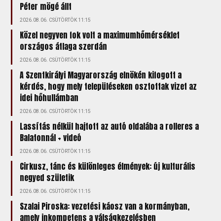
Péter mögé állt
2026.08.06. CSÜTÖRTÖK 11:15
Közel negyven fok volt a maximumhőmérséklet
országos átlaga szerdán
2026.08.06. CSÜTÖRTÖK 11:15
A Szentkirályi Magyarország elnökén kifogott a
kérdés, hogy mely településeken osztottak vizet az
idei hőhullámban
2026.08.06. CSÜTÖRTÖK 11:15
Lassítás nélkül hajtott az autó oldalába a rolleres a
Balatonnál + videó
2026.08.06. CSÜTÖRTÖK 11:15
Cirkusz, tánc és különleges élmények: új kulturális
negyed születik
2026.08.06. CSÜTÖRTÖK 11:15
Szalai Piroska: vezetési káosz van a kormányban,
amely inkompetens a válságkezelésben