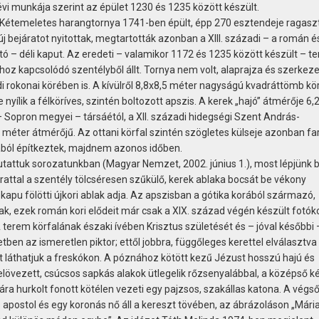
i munkája szerint az épület 1230 és 1235 között készült.
. Kétemeletes harangtornya 1741-ben épült, épp 270 esztendeje ragasz
 új bejáratot nyitottak, megtartották azonban a XIII. századi – a román é
tó – déli kaput. Az eredeti – valamikor 1172 és 1235 között készült – 
ához kapcsolódó szentélyből állt. Tornya nem volt, alaprajza és szerkez
i rokonai körében is. A kívülről 8,8x8,5 méter nagyságú kvadráttömb kö
e nyílik a félköríves, szintén boltozott apszis. A kerek „hajó” átmérője 6,
– Sopron megyei – társáétól, a XII. századi hidegségi Szent András-
 méter átmérőjű. Az ottani körfal szintén szögletes külseje azonban fa
ából építkeztek, majdnem azonos időben.
ttuk sorozatunkban (Magyar Nemzet, 2002. június 1.), most lépjünk b
rattal a szentély tölcséresen szűkülő, kerek ablaka bocsát be vékony
i kapu fölötti újkori ablak adja. Az apszisban a gótika korából származó,
k, ezek román kori elődeit már csak a XIX. század végén készült fotók
A terem körfalának északi ívében Krisztus születését és – jóval későbbi 
ben az ismeretlen piktor; ettől jobbra, függőleges kerettel elválasztva
 láthatjuk a freskókon. A póznához kötött kezű Jézust hosszú hajú és
elövezett, csúcsos sapkás alakok ütlegelik rőzsenyalábbal, a középső k
kára hurkolt fonott kötélen vezeti egy pajzsos, szakállas katona. A végs
apostol és egy koronás nő áll a kereszt tövében, az ábrázoláson „Mária