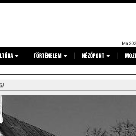
Ma 202
LTÚRA
TÖRTÉNELEM
NÉZŐPONT
MOZ
G