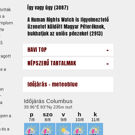
Így vagy úgy (3087)
tották
s a
A Human Rights Watch is figyelmeztető
templom
üzenetet küldött Magyar Péteréknek,
ete
bukhatjuk az uniós pénzeket (2913)
r
25
-
HAVI TOP
ragott
-
NÉPSZERŰ TARTALMAK
e a
Időjárás - meteoblue
on
–
 a
épen a
ő
 és a