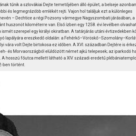
nak tűnik a szlovákiai Dejte temetőjében álló épület, a belseje azonba
bbi és legmegrázóbb emlékét rejti. Vajon hol találjuk ezt a különleges
nevén – Dechtice a régi Pozsony vármegye Nagyszombati járásában, a
ánt huszonöt kilométerre van. Első ízben egy 1258. évi levélben olvasha
 ismét szerepel egy királyi okiratban. A tatárjárás utáni évtizedekben 
 folyó lapályára ereszkedő oldalán: a Fehérkő–Vöröskő–Szomolány–Korl
yi vára volt Dejte birtokosa ez időben. A XVI. században Dejtére is érke
Cseh- és Morvaországból elüldözött német ajkú telepesek; az iparkodó 
. A hosszú főutca mellett látható a XIV. századi eredetű plébániatempl
-ben történt.