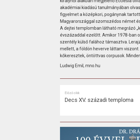
királynői alakban megjelenő Ecclesia ol
akadémiai kiadású tanulmányában olvash
figyelmet a középkori, pogánynak tartot
Magyarországgal szomszédos német és le
A dejtei templomban látható megrázó „kép
évszázaddal ezelőtt. Amikor 1978-ban ot
szentély külső falához támasztva. Leraj
mellett, a földön heverve láttam viszont
kőkeresztek, öntöttvas corpusok. Minde
Ludwig Emil, mno.hu
Előző cikk
Decs XV. századi temploma