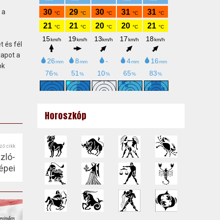
 a
 és fél
lapot a
ok
Horoszkóp
ző cikk
zló-
épei