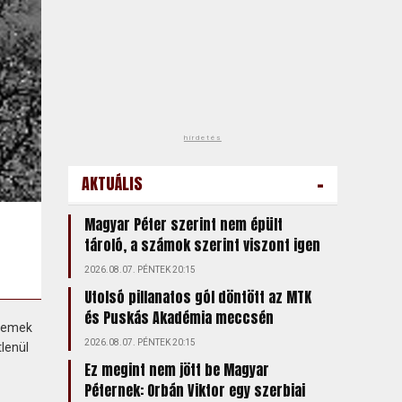
hirdetés
-
AKTUÁLIS
Magyar Péter szerint nem épült
tároló, a számok szerint viszont igen
2026.08.07. PÉNTEK 20:15
Utolsó pillanatos gól döntött az MTK
és Puskás Akadémia meccsén
 remek
2026.08.07. PÉNTEK 20:15
lenül
Ez megint nem jött be Magyar
Péternek: Orbán Viktor egy szerbiai