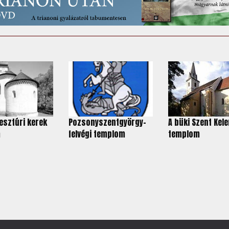
esztúri kerek
Pozsonyszentgyörgy-
A büki Szent Kel
m
felvégi templom
templom