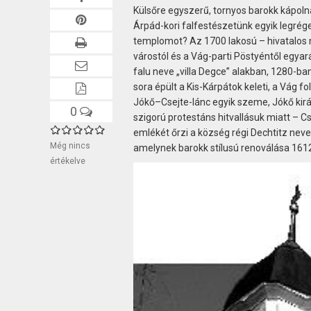
Külsőre egyszerű, tornyos barokk kápolná
Árpád-kori falfestészetünk egyik legrége
templomot? Az 1700 lakosú – hivatalos 
várostól és a Vág-parti Pöstyéntől egyar
falu neve „villa Degce” alakban, 1280-ban
sora épült a Kis-Kárpátok keleti, a Vág
Jókő–Csejte-lánc egyik szeme, Jókő királ
0
szigorú protestáns hitvallásuk miatt – 
emlékét őrzi a község régi Dechtitz neve
Még nincs
amelynek barokk stílusú renoválása 1612
értékelve