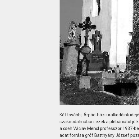
Két további, Árpád-házi uralkodóink id
szakirodalmában, ezek a plébániától jó
a cseh Václav Mencl professzor 1937-be
adat forrása gróf Batthyány József pozs