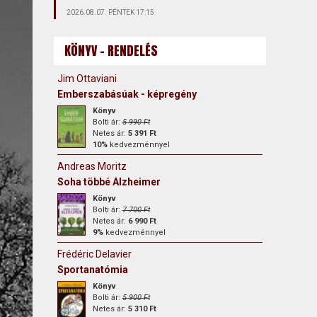
2026.08.07. PÉNTEK 17:15
KÖNYV - RENDELÉS
Jim Ottaviani
Emberszabásúak - képregény
Könyv
Bolti ár:
5 990 Ft
Netes ár:
5 391 Ft
10%
kedvezménnyel
Andreas Moritz
Soha többé Alzheimer
Könyv
Bolti ár:
7 700 Ft
Netes ár:
6 990 Ft
9%
kedvezménnyel
Frédéric Delavier
Sportanatómia
Könyv
Bolti ár:
5 900 Ft
Netes ár:
5 310 Ft