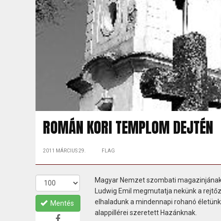
ROMÁN KORI TEMPLOM DEJTÉN
2011 MÁRCIUS 29.
FLAG
Magyar Nemzet szombati magazinjának e
Ludwig Emil megmutatja nekünk a rejtőzk
elhaladunk a mindennapi rohanó életünk 
Mentés
alappillérei szeretett Hazánknak.