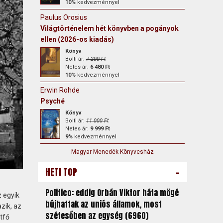
10%
kedvezménnyel
Paulus Orosius
Világtörténelem hét könyvben a pogányok
ellen (2026-os kiadás)
Könyv
Bolti ár:
7 200 Ft
Netes ár:
6 480 Ft
10%
kedvezménnyel
Erwin Rohde
Psyché
Könyv
Bolti ár:
11 000 Ft
Netes ár:
9 999 Ft
9%
kedvezménnyel
Magyar Menedék Könyvesház
-
HETI TOP
Politico: eddig Orbán Viktor háta mögé
 egyik
bújhattak az uniós államok, most
zik, az
szétesőben az egység (6960)
tfő