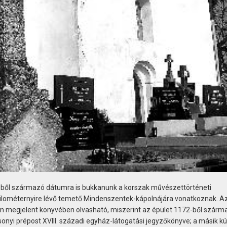
ejéből származó dátumra is bukkanunk a korszak művészettörténeti
 kilométernyire lévő temető Mindenszentek-kápolnájára vonatkoznak. Az
n megjelent könyvében olvasható, miszerint az épület 1172-ből szárma
onyi prépost XVIII. századi egyház-látogatási jegyzőkönyve; a másik kú