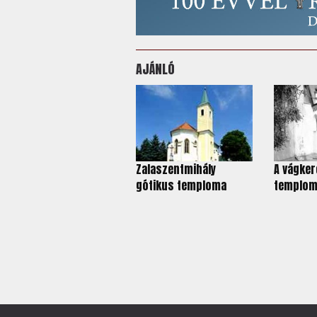
AJÁNLÓ
Zalaszentmihály
A vágker
gótikus temploma
templo