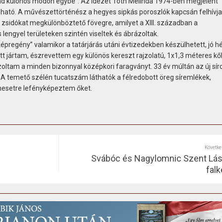
vad különös módon egybe”. Az idézet Tóth Melinda 1974-ben megjelent
ató. A művészettörténész a hegyes sipkás poroszlók kapcsán felhívja
t zsidókat megkülönböztető fövegre, amilyet a XIII. században a
ngyel területeken szintén viseltek és ábrázoltak.
regény” valamikor a tatárjárás utáni évtizedekben készülhetett, jó hét
t jártam, észrevettem egy különös kereszt rajzolatú, 1x1,3 méteres kő
zoltam a minden bizonnyal középkori faragványt. 33 év múltán az új sír
. A temető szélén tucatszám láthatók a félredobott öreg síremlékek,
nesetre lefényképeztem őket.
Követke
Svábóc és Nagylomnic Szent Lás
falk