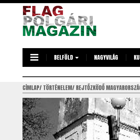
Ugrás
a
tartalomra
BELFÖLD
NAGYVILÁG
KU
CÍMLAP
TÖRTÉNELEM
REJTŐZKÖDŐ MAGYARORSZÁ