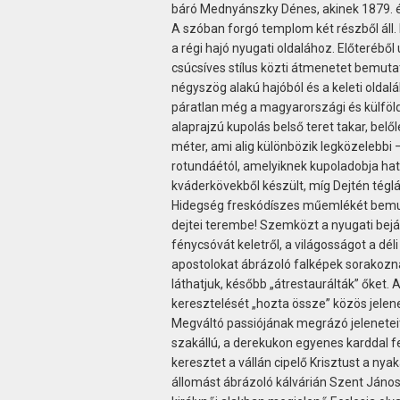
báró Mednyánszky Dénes, akinek 1879. év
A szóban forgó templom két részből áll
a régi hajó nyugati oldalához. Előteréből
csúcsíves stílus közti átmenetet bemuta
négyszög alakú hajóból és a keleti oldal
páratlan még a magyarországi és külföld
alaprajzú kupolás belső teret takar, belől
méter, ami alig különbözik legközelebbi 
rotundáétól, amelyiknek kupoladobja hat
kváderkövekből készült, míg Dejtén tégl
Hidegség freskódíszes műemlékét bemuta
dejtei terembe! Szemközt a nyugati bejá
fénycsóvát keletről, a világosságot a dél
apostolokat ábrázoló falképek sorakozna
láthatjuk, később „átrestaurálták” őket. 
keresztelését „hozta össze” közös jelenet
Megváltó passiójának megrázó jeleneteit
szakállú, a derekukon egyenes karddal f
keresztet a vállán cipelő Krisztust a nya
állomást ábrázoló kálvárián Szent János 