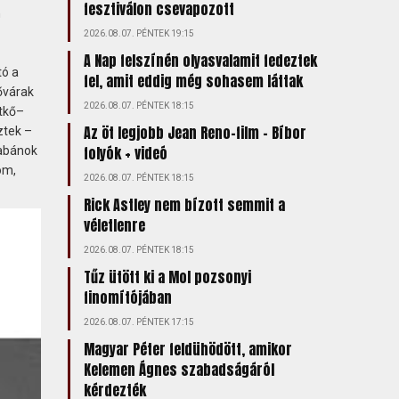
fesztiválon csevapozott
n
2026.08.07. PÉNTEK 19:15
A Nap felszínén olyasvalamit fedeztek
tó a
fel, amit eddig még sohasem láttak
kővárak
2026.08.07. PÉNTEK 18:15
átkő–
Az öt legjobb Jean Reno-film – Bíbor
ztek –
folyók + videó
habánok
om,
2026.08.07. PÉNTEK 18:15
Rick Astley nem bízott semmit a
véletlenre
2026.08.07. PÉNTEK 18:15
Tűz ütött ki a Mol pozsonyi
finomítójában
2026.08.07. PÉNTEK 17:15
Magyar Péter feldühödött, amikor
Kelemen Ágnes szabadságáról
kérdezték