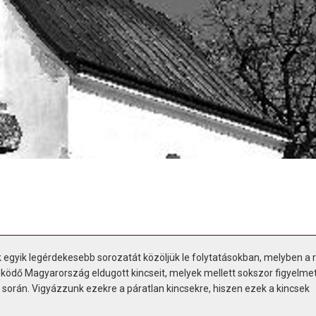
gyik legérdekesebb sorozatát közöljük le folytatásokban, melyben a
ödő Magyarország eldugott kincseit, melyek mellett sokszor figyelmet
során. Vigyázzunk ezekre a páratlan kincsekre, hiszen ezek a kincsek