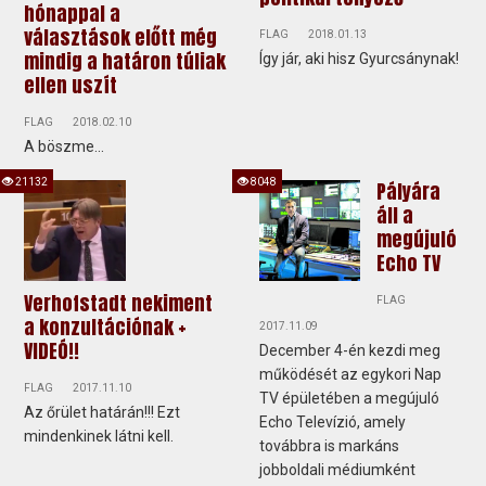
hónappal a
választások előtt még
FLAG
2018.01.13
mindig a határon túliak
Így jár, aki hisz Gyurcsánynak!
ellen uszít
FLAG
2018.02.10
A böszme...
21132
8048
Pályára
áll a
megújuló
Echo TV
Verhofstadt nekiment
FLAG
a konzultációnak +
2017.11.09
VIDEÓ!!
December 4-én kezdi meg
működését az egykori Nap
FLAG
2017.11.10
TV épületében a megújuló
Az őrület határán!!! Ezt
Echo Televízió, amely
mindenkinek látni kell.
továbbra is markáns
jobboldali médiumként