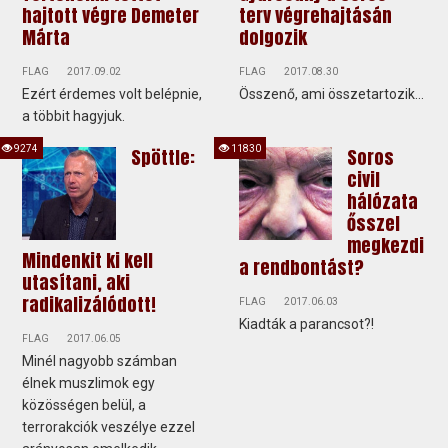
hajtott végre Demeter
terv végrehajtásán
Márta
dolgozik
FLAG
2017.09.02
FLAG
2017.08.30
Ezért érdemes volt belépnie,
Összenő, ami összetartozik...
a többit hagyjuk.
9274
11830
Spöttle:
Soros
civil
hálózata
ősszel
megkezdi
Mindenkit ki kell
a rendbontást?
utasítani, aki
radikalizálódott!
FLAG
2017.06.03
Kiadták a parancsot?!
FLAG
2017.06.05
Minél nagyobb számban
élnek muszlimok egy
közösségen belül, a
terrorakciók veszélye ezzel