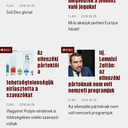
megvédték a jövőhöz
való jogukat
FLAG
2018.04.09
Soli Deo gloria!
FLAG
2018.04.09
Mi ki akarjuk javítani Európa
hibáit!
8461
8085
Az
Ifj.
ellenzéki
Lomnici
pártoktól
Zoltán:
a
az
ellenzéki
tehetségtelenségük
pártoknak nem volt
elriasztotta a
nemzeti programjuk
szavazókat
FLAG
2018.04.09
FLAG
2018.04.09
Az ellenzéki pártoknak nem
Vlagyimir Putyin elnöknek is
volt nemzeti programjuk.
többségében vidéki szavazói
voltak.