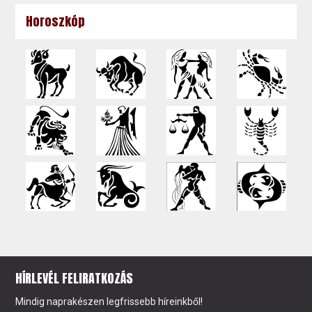
Horoszkóp
HÍRLEVÉL FELIRATKOZÁS
Mindig naprakészen legfrissebb híreinkből!