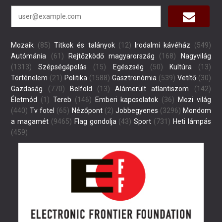
Mozaik
(85)
Titkok és talányok
(12)
Irodalmi kávéház
(549)
Autómánia
(61)
Rejtőzködő magyarország
(168)
Nagyvilág
(1313)
Szépségápolás
(15)
Egészség
(50)
Kultúra
(13)
Történelem
(21)
Politika
(1588)
Gasztronómia
(539)
Vetítő
(30)
Gazdaság
(770)
Belföld
(13)
Alámerült atlantiszom
(142)
Életmód
(1)
Tereb
(146)
Emberi kapcsolatok
(36)
Mozi világ
(440)
Tv fotel
(65)
Nézőpont
(2)
Jobbegyenes
(3296)
Mondom
a magamét
(9465)
Flag gondolja
(43)
Sport
(731)
Heti lámpás
(459)