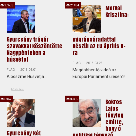
17653
21484
Morvai
Krisztina:
Gyurcsány trágár
migránsáradattal
szavakkal köszöntötte
készül az EU április 8-
Nagypénteken a
ra
húsvétot
FLAG
2018.03.23
Megdöbbentő videó az
FLAG
2018.04.01
A böszme Húsvétja...
Európai Parlament üléséről!
hirdetés
6867
8346
Bokros
Lajos
tényleg
elhitte,
hogy ő
Gyurcsány két
politikai tényező