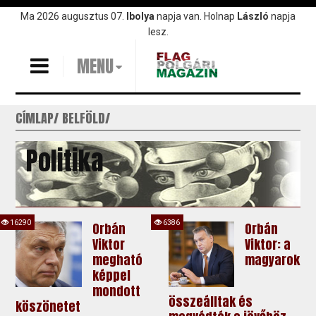
Ugrás
Ma 2026 augusztus 07.
Ibolya
napja van. Holnap
László
napja
a
lesz.
tartalomra
MENU
CÍMLAP
BELFÖLD
Politika
16290
6386
Orbán
Orbán
Viktor
Viktor: a
megható
magyarok
képpel
mondott
összeálltak és
köszönetet