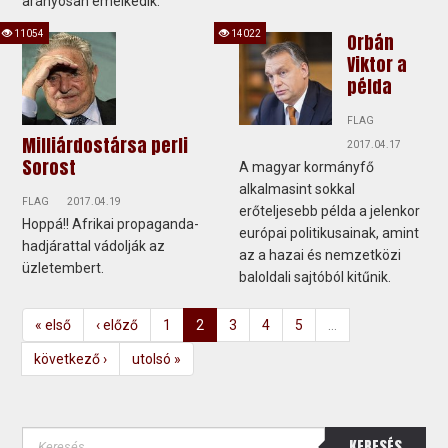
arányosan emelkedik.
11054
14022
Orbán
Viktor a
példa
FLAG
Milliárdostársa perli
2017.04.17
Sorost
A magyar kormányfő
alkalmasint sokkal
FLAG
2017.04.19
erőteljesebb példa a jelenkor
Hoppá!! Afrikai propaganda-
európai politikusainak, amint
hadjárattal vádolják az
az a hazai és nemzetközi
üzletembert.
baloldali sajtóból kitűnik.
« első
‹ előző
1
2
3
4
5
…
következő ›
utolsó »
KERESÉS