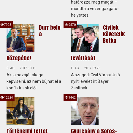
határozza meg magát –
mondta a vezérigazgató-
helyettes.
7925
9570
Durr bele
Civilek
a
követelik
Botka
közepébe!
leváltását
FLAG
2017.10.11
FLAG
2017.09.26
Aki a hazáját akarja
A szegedi Civil Városi Unió
képviselni, az nem bújhat el a
nyílt levelet írt Bayer
konfliktusok elől.
Zsoltnak.
12224
9462
Történelmi tettet
Gyurcsány a Soros-