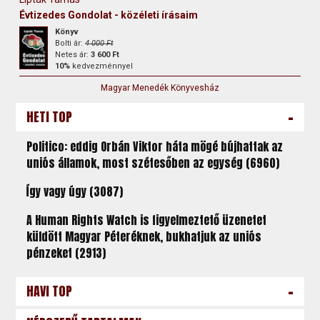
Évtizedes Gondolat - közéleti írásaim
Könyv
Bolti ár:
4 000 Ft
Netes ár:
3 600 Ft
10%
kedvezménnyel
Magyar Menedék Könyvesház
-
HETI TOP
Politico: eddig Orbán Viktor háta mögé bújhattak az
uniós államok, most szétesőben az egység (6960)
Így vagy úgy (3087)
A Human Rights Watch is figyelmeztető üzenetet
küldött Magyar Péteréknek, bukhatjuk az uniós
pénzeket (2913)
-
HAVI TOP