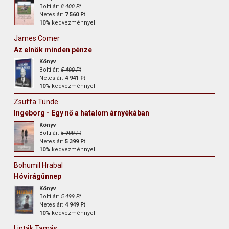
Bolti ár:
8 400 Ft
Netes ár:
7 560 Ft
10%
kedvezménnyel
James Comer
Az elnök minden pénze
Könyv
Bolti ár:
5 490 Ft
Netes ár:
4 941 Ft
10%
kedvezménnyel
Zsuffa Tünde
Ingeborg - Egy nő a hatalom árnyékában
Könyv
Bolti ár:
5 999 Ft
Netes ár:
5 399 Ft
10%
kedvezménnyel
Bohumil Hrabal
Hóvirágünnep
Könyv
Bolti ár:
5 499 Ft
Netes ár:
4 949 Ft
10%
kedvezménnyel
Lipták Tamás