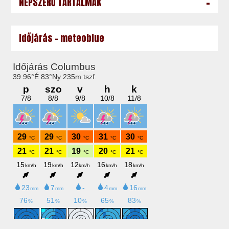
-
NÉPSZERŰ TARTALMAK
Időjárás - meteoblue