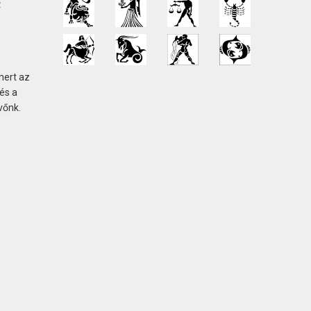
Z
mert az
és a
vőnk.