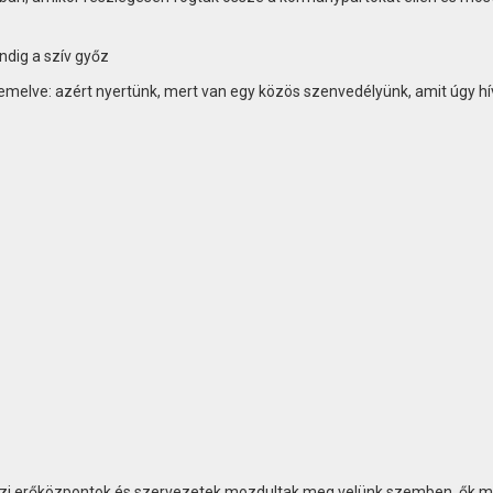
ndig a szív győz
iemelve: azért nyertünk, mert van egy közös szenvedélyünk, amit úgy hí
zi erőközpontok és szervezetek mozdultak meg velünk szemben, ők m