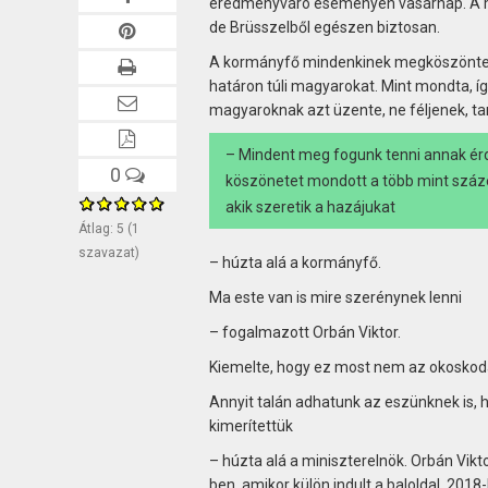
eredményváró eseményen vasárnap. A min
de Brüsszelből egészen biztosan.
A kormányfő mindenkinek megköszönte 
határon túli magyarokat. Mint mondta, így
magyaroknak azt üzente, ne féljenek, tar
– Mindent meg fogunk tenni annak ér
0
köszönetet mondott a több mint száz
akik szeretik a hazájukat
Átlag:
5
(
1
szavazat)
– húzta alá a kormányfő.
Ma este van is mire szerénynek lenni
– fogalmazott Orbán Viktor.
Kiemelte, hogy ez most nem az okoskodá
Annyit talán adhatunk az eszünknek is,
kimerítettük
– húzta alá a miniszterelnök. Orbán Vikt
ben, amikor külön indult a baloldal, 201