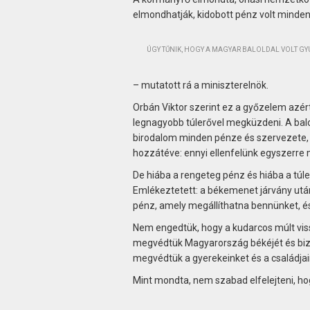
elmondhatják, kidobott pénz volt minden 
ÚGY TŰNIK, HOGY A MAGYAR BALOLDAL VOLT GYUR
– mutatott rá a miniszterelnök.
Orbán Viktor szerint ez a győzelem azér
legnagyobb túlerővel megküzdeni. A balold
birodalom minden pénze és szervezete, 
hozzátéve: ennyi ellenfelünk egyszerre
De hiába a rengeteg pénz és hiába a túle
Emlékeztetett: a békemenet járvány után
pénz, amely megállíthatna bennünket, és
Nem engedtük, hogy a kudarcos múlt vi
megvédtük Magyarország békéjét és biz
megvédtük a gyerekeinket és a családjain
Mint mondta, nem szabad elfelejteni, ho