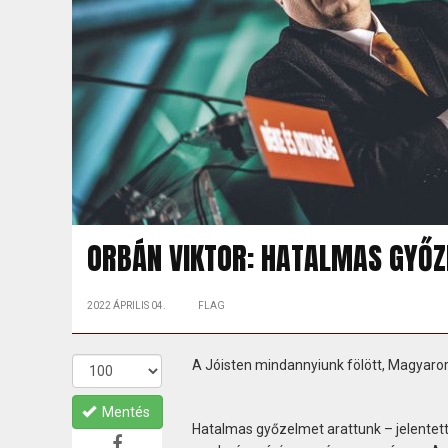
ORBÁN VIKTOR: HATALMAS GYŐZ
2022 ÁPRILIS 04.
FLAG
A Jóisten mindannyiunk fölött, Magyaro
Mentés
Hatalmas győzelmet arattunk – jelentett