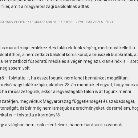
fillér, amit a magyarországi baloldalnak adtak.
I BÁCSI ÉLETÉNEK LEGROSSZABB BEFEKTETÉSE. 12 ÉVE CSAK VISZI A PÉNZT!
t is marad majd emlékezetes talán életünk végéig, mert most kellett a
al itthon, a nemzetközi baloldal körös körül, a brüsszeli bürokraták, a
a nemzetközi fősodratú média és a végén még az ukrán elnök is – soro
 még sosem volt.
rő – folytatta –, ha összefogunk, nem lehet bennünket megállítani.
i első nagy találkozóján, október 23-án mondtuk el együtt, hogy nincs 
 ha mi összefogunk, akkor a legvastagabb falon is át fogunk menni.
sszatérjen, megvédtük Magyarország függetlenségét és szabadságát,
tonságát, és bár még nem ismerjük az eredményeket, de remélem, ho
kat is – folytatta a kormányfő.
gy a világban nem csak ellenfeleink, hanem barátaink is vannak.