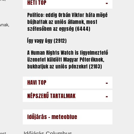
-
HETI TOP
Politico: eddig Orbán Viktor háta mögé
bújhattak az uniós államok, most
vnak,
szétesőben az egység (6444)
Így vagy úgy (2912)
A Human Rights Watch is figyelmeztető
üzenetet küldött Magyar Péteréknek,
bukhatjuk az uniós pénzeket (2103)
-
HAVI TOP
-
NÉPSZERŰ TARTALMAK
Időjárás - meteoblue
ost