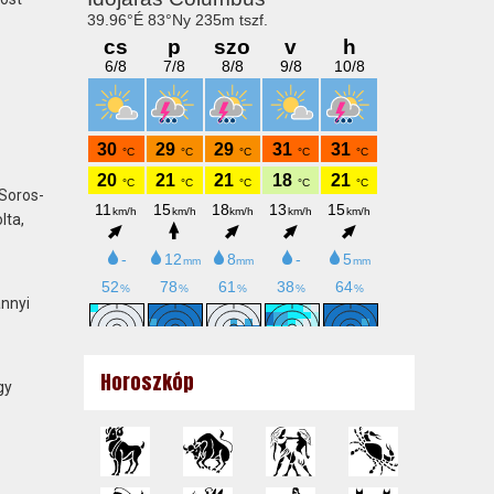
 Soros-
lta,
annyi
Horoszkóp
gy