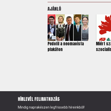
AJÁNLÓ
Pedofil a neomaoista
Miért sz
plakáton
szociali
HÍRLEVÉL FELIRATKOZÁS
Mindig naprakészen legfrissebb híreinkből!