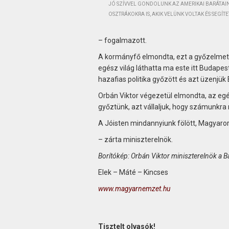
JÓ SZÍVVEL GONDOLUNK AZ AMERIKAI BARÁTAINK
OSZTRÁKOKRA IS, AKIK VELÜNK VOLTAK ÉS SEG
– fogalmazott.
A kormányfő elmondta, ezt a győzelmet n
egész világ láthatta ma este itt Budapest
hazafias politika győzött és azt üzenjük
Orbán Viktor végezetül elmondta, az egés
győztünk, azt vállaljuk, hogy számunkra
A Jóisten mindannyiunk fölött, Magyaro
– zárta miniszterelnök.
Borítókép: Orbán Viktor miniszterelnök a
Elek – Máté – Kincses
www.magyarnemzet.hu
Tisztelt olvasók!