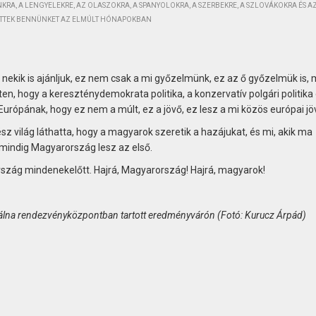
RA, A LENGYELEKRE, AZ OLASZOKRA, A SPANYOLOKRA, A SZERBEKRE, A SZLOVÁKOKRA ÉS A
ÍTETTEK BENNÜNKET AZ ELMÚLT HÓNAPOKBAN
ekik is ajánljuk, ez nem csak a mi győzelmünk, ez az ő győzelmük is, 
en, hogy a kereszténydemokrata politika, a konzervatív polgári politika 
 Európának, hogy ez nem a múlt, ez a jövő, ez lesz a mi közös európai jö
z világ láthatta, hogy a magyarok szeretik a hazájukat, és mi, akik ma
 mindig Magyarország lesz az első.
rszág mindenekelőtt. Hajrá, Magyarország! Hajrá, magyarok!
 Bálna rendezvényközpontban tartott eredményvárón (Fotó: Kurucz Árpád)