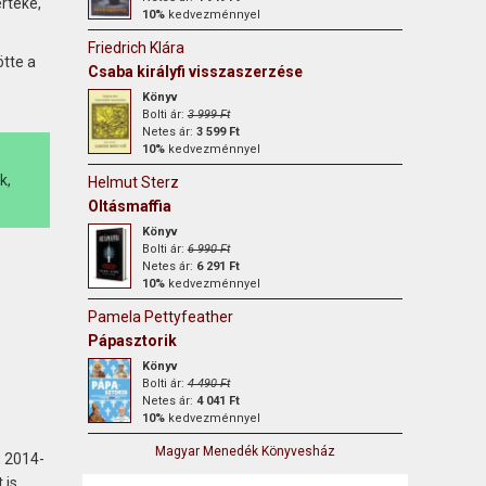
rtéke,
10%
kedvezménnyel
Friedrich Klára
tte a
Csaba királyfi visszaszerzése
Könyv
Bolti ár:
3 999 Ft
Netes ár:
3 599 Ft
10%
kedvezménnyel
k,
Helmut Sterz
Oltásmaffia
Könyv
Bolti ár:
6 990 Ft
Netes ár:
6 291 Ft
10%
kedvezménnyel
Pamela Pettyfeather
Pápasztorik
Könyv
Bolti ár:
4 490 Ft
Netes ár:
4 041 Ft
10%
kedvezménnyel
Magyar Menedék Könyvesház
, 2014-
is,