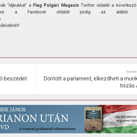
ák "lájkukkal" a
Flag Polgári Magazin
Twitter oldalát a következő
etve a Facebook oldalát pedig az alábbi c
n
működését!
Követke
áló beszédet
Döntött a parlament, elkezdheti a munk
tiszás