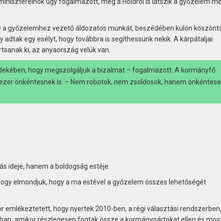
iszterelnök úgy fogalmazott, még a Holdról is látszik a győzelem mé
a győzelemhez vezető áldozatos munkát, beszédében külön köszöntö
 adtak egy esélyt, hogy továbbra is segíthessünk nekik. A kárpátaljai
tsanak ki, az anyaország velük van.
dekében, hogy megszolgáljuk a bizalmat – fogalmazott. A kormányfő
ezer önkéntesnek is.
– Nem robotok, nem zsoldosok, hanem önkéntese
s ideje, hanem a boldogság estéje.
 hogy elmondjuk, hogy a ma estével a győzelem összes lehetőségét
or emlékeztetett, hogy nyertek 2010-ben, a régi választási rendszerben
8-ban, amikor részlegesen fogtak össze a kormánypártokat ellen és most 