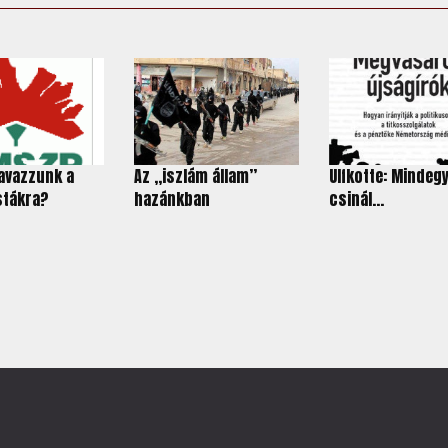
avazzunk a
Az „iszlám állam”
Ulfkotte: Mindegy
stákra?
hazánkban
csinál...