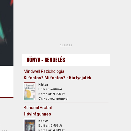
hirdetés
KÖNYV - RENDELÉS
Mindwell Pszichológia
Ki fontos? Mi fontos? - Kártyajáték
Kártya
Bolti ár:
9 990 Ft
Netes ár:
9 990 Ft
0%
kedvezménnyel
Bohumil Hrabal
Hóvirágünnep
Könyv
t
Bolti ár:
5 499 Ft
Netes ár:
4 949 Ft