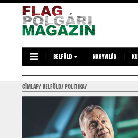
Ugrás
a
tartalomra
BELFÖLD
NAGYVILÁG
KU
CÍMLAP
BELFÖLD
POLITIKA