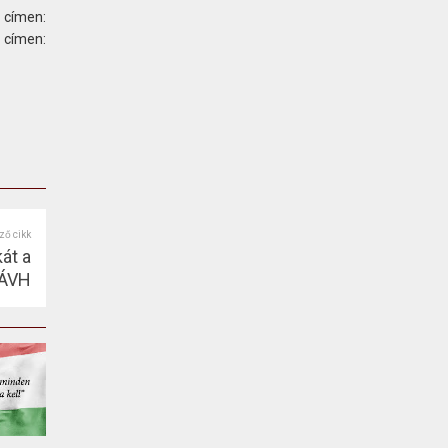
 címen:
ímen:
ző cikk
át a
 ÁVH