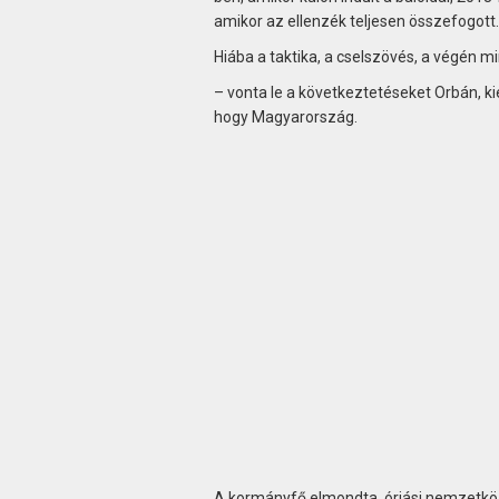
amikor az ellenzék teljesen összefogott.
Hiába a taktika, a cselszövés, a végén mi
– vonta le a következtetéseket Orbán, k
hogy Magyarország.
A kormányfő elmondta, óriási nemzetkö