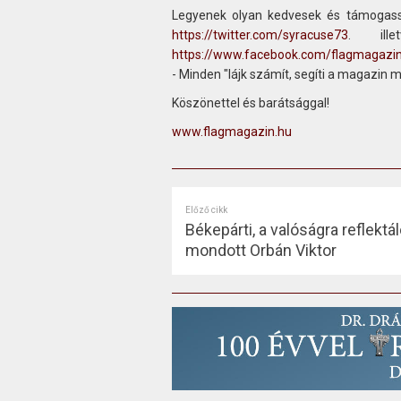
Legyenek olyan kedvesek és támogass
https://twitter.com/syracuse73
. ill
https://www.facebook.com/flagmagazi
- Minden "lájk számít, segíti a magazin 
Köszönettel és barátsággal!
www.flagmagazin.hu
Előző cikk
Békepárti, a valóságra reflekt
mondott Orbán Viktor