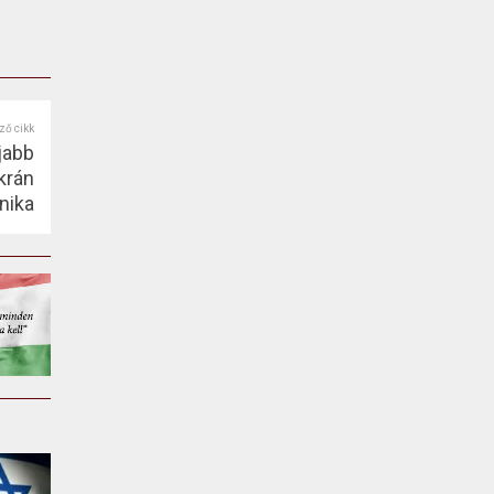
ző cikk
jabb
krán
nika