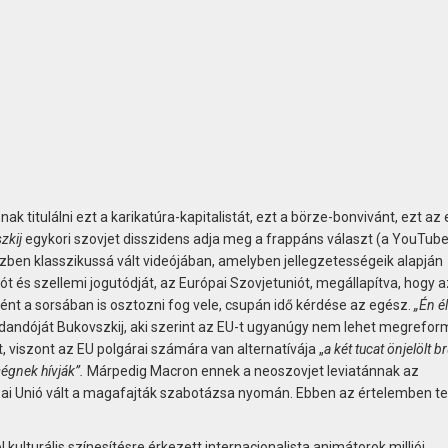
ak titulálni ezt a karikatúra-kapitalistát, ezt a börze-bonvivánt, ezt az 
zkij
egykori szovjet disszidens adja meg a frappáns választ (a YouTub
özben klasszikussá vált videójában, amelyben jellegzetességeik alapján
ót és szellemi jogutódját, az Európai Szovjetuniót, megállapítva, hogy a
ént a sorsában is osztozni fog vele, csupán idő kérdése az egész.
„Én é
andóját Bukovszkij, aki szerint az EU-t ugyanúgy nem lehet megreform
 viszont az EU polgárai számára van alternatívája „
a két tucat önjelölt b
ségnek hívják”.
Márpedig Macron ennek a neoszovjet leviatánnak az
pai Unió vált a magafajták szabotázsa nyomán. Ebben az értelemben te
kulturális színesítésre érkezett internacionalista animátorok milliói