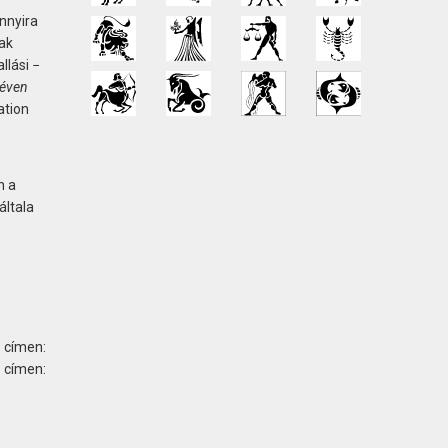
nnyira
ak
allási −
 éven
ation
n a
általa
 címen:
ímen: