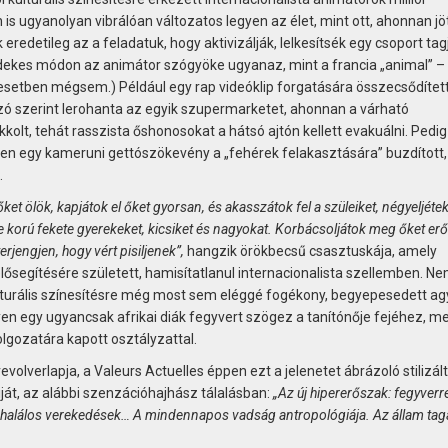
 ugyanolyan vibrálóan változatos legyen az élet, mint ott, ahonnan jöt
edetileg az a feladatuk, hogy aktivizálják, lelkesítsék egy csoport tagj
dekes módon az animátor szógyöke ugyanaz, mint a francia „animal” – 
t esetben mégsem.) Például egy rap videóklip forgatására összecsődített
zó szerint lerohanta az egyik szupermarketet, ahonnan a várható
kkolt, tehát rasszista őshonosokat a hátsó ajtón kellett evakuálni. Pedig
ben egy kameruni gettószökevény a „fehérek felakasztására” buzdított,
.
 ölök, kapjátok el őket gyorsan, és akasszátok fel a szüleiket, négyeljétek
le korú fekete gyerekeket, kicsiket és nagyokat. Korbácsoljátok meg őket er
erjengjen, hogy vért pisiljenek”,
hangzik örökbecsű csasztuskája, amely
lősegítésére született, hamisítatlanul internacionalista szellemben. N
ulturális színesítésre még most sem eléggé fogékony, begyepesedett ag
en egy ugyancsak afrikai diák fegyvert szögez a tanítónője fejéhez, me
olgozatára kapott osztályzattal.
olverlapja, a Valeurs Actuelles éppen ezt a jelenetet ábrázoló stilizált
riját, az alábbi szenzációhajhász tálalásban:
„Az új hiper­erő­szak: fegyverr
, halálos verekedések… A mindennapos vadság antropológiája. Az állam tag