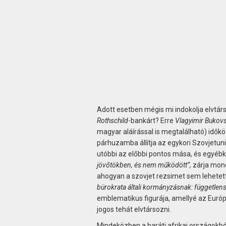
Adott esetben mégis mi indokolja elvtárs­n
Rothschild
-bankárt? Erre
Vlagyimir Bukovs
magyar aláírással is megtalálható) idők
párhuzamba állítja az egykori Szovjetuni
utóbbi az előbbi pontos mása, és egyébk
jövőtökben, és nem működött”,
zárja mond
ahogyan a szovjet rezsimet sem lehetett,
bürokrata általi kormányzásnak: független
emblematikus figurája, amellyé az Euró
jogos tehát elvtársozni.
Mindeközben a baráti afrikai országokból 