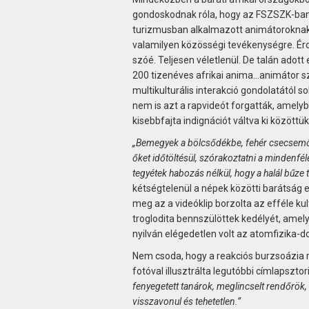
gondoskodnak róla, hogy az FSZSZK-ban is
turizmusban alkalmazott animátoroknak er
valamilyen közösségi tevékenységre. Ér
szóé. Teljesen véletlenül. De talán adot
200 tizenéves afrikai anima…animátor s
multikulturális interakció gondolatától so
nem is azt a rapvideót forgatták, amely
kisebbfajta indignációt váltva ki közöttük
„Bemegyek a bölcsődékbe, fehér csecsemőket
őket időtöltésül, szórakoztatni a mindenfé
tegyétek habozás nélkül, hogy a halál bűze t
kétségtelenül a népek közötti barátság e
meg az a videóklip borzolta az efféle k
troglodita bennszülöttek kedélyét, amely
nyilván elégedetlen volt az atomfizika-d
Nem csoda, hogy a reakciós burzsoázia rev
fotóval illusztrálta legutóbbi címlapszto
fenyegetett tanárok, meglincselt rendőrök
visszavonul és tehetetlen.”