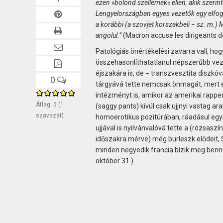
ezen »bolond szellemek« ellen, akik szeri
Lengyelországban egyes vezetők egy elfoga
a korábbi (a szovjet korszakbeli − sz. m.) 
angolul.”
(Macron accuse les dirigeants de
Patológiás önértékelési zavarra vall, hog
összehasonlíthatatlanul népszerűbb veze
éjszakára is, de − transzvesztita diszkó
0
tárgyává tette nemcsak önmagát, mert e
intézményt is, amikor az amerikai rapper
Átlag:
5
(
1
(saggy pants) kívül csak ujjnyi vastag ar
szavazat)
homoerotikus pozitúrában, ráadásul egyik
ujjával is nyilvánvalóvá tette a (rózsasz
időszakra mérve) még burleszk elődeit,
minden negyedik francia bízik meg benne
október 31.)