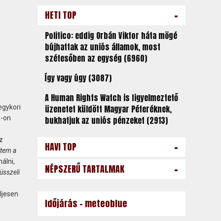
-
HETI TOP
Politico: eddig Orbán Viktor háta mögé
bújhattak az uniós államok, most
szétesőben az egység (6960)
Így vagy úgy (3087)
A Human Rights Watch is figyelmeztető
egykori
üzenetet küldött Magyar Péteréknek,
e-on
bukhatjuk az uniós pénzeket (2913)
z
-
HAVI TOP
ltem a
álni,
-
NÉPSZERŰ TARTALMAK
rüsszeli
ljesen
Időjárás - meteoblue