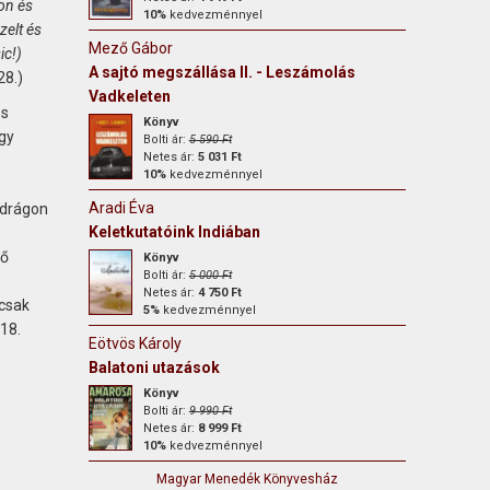
on és
10%
kedvezménnyel
zelt és
Mező Gábor
ic!)
A sajtó megszállása II. - Leszámolás
28.)
Vadkeleten
és
Könyv
gy
Bolti ár:
5 590 Ft
Netes ár:
5 031 Ft
10%
kedvezménnyel
Aradi Éva
adrágon
Keletkutatóink Indiában
ső
Könyv
Bolti ár:
5 000 Ft
Netes ár:
4 750 Ft
 csak
5%
kedvezménnyel
18.
Eötvös Károly
Balatoni utazások
Könyv
Bolti ár:
9 990 Ft
Netes ár:
8 999 Ft
10%
kedvezménnyel
Magyar Menedék Könyvesház