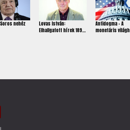
 Soros nehéz
Lovas István:
Antidogma - A
Elhallgatott hírek 189...
monetáris világ
l