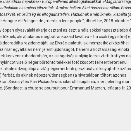
nte »hazudnak népüknek« Európa-ellenes állásfoglalásaikkal. »Magyarország
dhatatlan eszmével játszottak. Amikor hallom őket összehasonlítani Brüss
Moszkvát, ez őrültség és elfogadhatatlan. Hazudnak a népüknek«, kiabálta (s
 Hongrie et Pologne de „mentir à leur peuple”, dhnet.be, 2018. október 
y éppen olyasvalaki akarja osztani az észt a nála sokkal tapasztaltabb 
tőknek, aki általános megbotránkozást kiváltva − ha csak (egyelőre) e
vá degradálta rezidenciáját, az Elysée-palotát, aki nemzetközi közröhej
z már egyáltalán nem jelent újdonságot, hanem a köztársasági elnöki
ek kedvenc ruhadarabján, az alsógatyájuk aljáig leeresztett trottyos n
anyláncot viselő néger börtöntöltelékkel fotózkodott félreérthetetlenül
 alkalmi dzsigolója a világ legismertebb gesztusával, kinyújtott közép
ín) farbát, és akinek népszerűtlenségben (a hivatalában töltött azonos
 Stan
Sarkozyt
és Pan
Hollande-ot
is sikerült lepipálnia, mert jelenleg már
. (Sondage: la chute se poursuit pour Emmanuel Macron, lefigaro.fr, 20