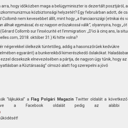
arra, hogy időközben maga a belügyminiszter is dezertált posztjáról, a
uszkommunizmus közbiztonsági helyzetét? Egy februárban adott, de cs
d Collomb
nem kevesebbet állít, mint hogy
„a franciaországi
(etnikai és v
n állnak egymással, és ez nagyon erőszakossá válik”,
olyannyira, hogy
„öt
.
(Gérard Collomb sur l’insécurité et l’immigration: „D’ici à cinq ans, la situ
uelles.com, 2018. október 31.) Ki hitte volna?
cér négerekkel ölelkezik tüntetőleg, addig a hasonszőrűek kedvükre
rtelmében egyaránt) a bunkereikből kimerészkedő őslakókat. Haladásba
ezzel dicsekszik elnevezésében a pártja, de nagyon úgy tűnik, hogy az 
yatlásban a Köztársaság” címszó alatt fog szerepelni a jövő
ák "lájkukkal" a
Flag Polgári Magazin
Twitter oldalát a következő
etve a Facebook oldalát pedig az alábbi c
n
működését!