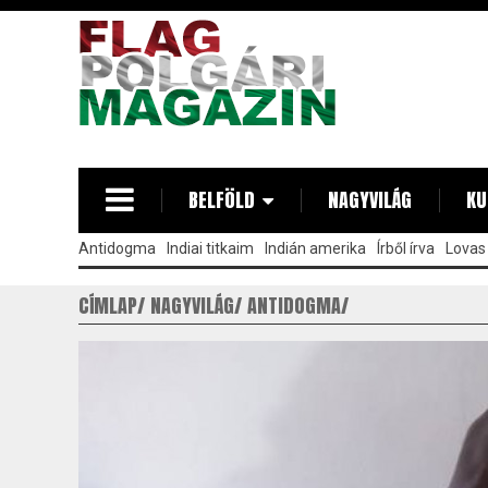
Ugrás
a
tartalomra
BELFÖLD
NAGYVILÁG
KU
Antidogma
Indiai titkaim
Indián amerika
Írből írva
Lovas 
CÍMLAP
NAGYVILÁG
ANTIDOGMA