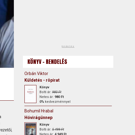
hirdetés
KÖNYV - RENDELÉS
Orbán Viktor
Küldetés - röpirat
Könyv
Bolti ár:
980 Ft
Netes ár:
980 Ft
0%
kedvezménnyel
Bohumil Hrabal
a
Hóvirágünnep
i
Könyv
ezetői,
Bolti ár:
5 499 Ft
Netes ár:
4 949 Ft