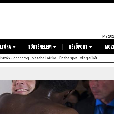
Ma 202
LTÚRA
TÖRTÉNELEM
NÉZŐPONT
MOZ
istván - jobbhorog
Mesebeli afrika
On the spot
Világ-tükör