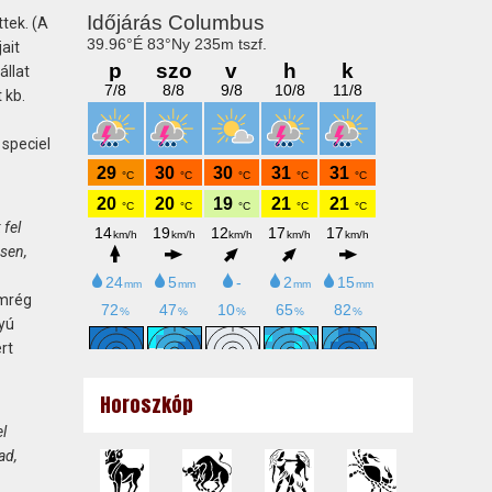
tek. (A
ait
állat
 kb.
 speciel
 fel
ősen,
emrég
yú
rt
Horoszkóp
el
ad,