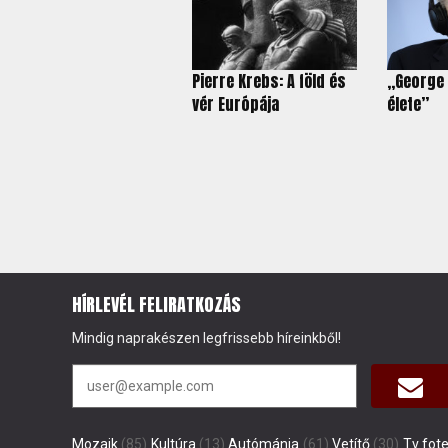
Pierre Krebs: A föld és
„George
vér Európája
élete”
HÍRLEVÉL FELIRATKOZÁS
Mindig naprakészen legfrissebb híreinkből!
Mozaik
(85)
Kultúra
(13)
Autómánia
(61)
Vetítő
(30)
Tv fote