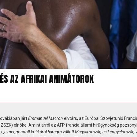
ÉS AZ AFRIKAI ANIMÁTOROK
lovákiában járt
Emmanuel Macron
elvtárs, az Európai Szovjetunió Franci
ZSZK) elnöke. Amint arról az AFP francia állami hírügynökség pozsony
rs
„a meggondolt kritikáról haragra váltott Magyarország és Lengyelország v