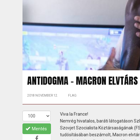
ANTIDOGMA - MACRON ELVTÁRS 
2018 NOVEMBER 12.
FLAG
Viva la France!
Nemrég hivatalos, baráti látogatáson Sz
Szovjet Szocialista Köztársaságának (FS
Mentés
tudósításában beszámolt, Macron elvtá