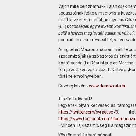
Vajon mire célozhatnak? Talán csak nem 
aggasztónak ítélte a macronista kuszk
most közzétett interjúban ugyanis
Gérar
G. I.)
közösségek egyre inkább konfliktusba
belül a helyzet megfordíthatatlanná válhat”
pourrait devenir irréversible”, valeursact
Amíg tehát Macron análisan fixált félpu
szodomizálják (a szó szoros és átvitt é
Köztársaság (La République en Marche), 
fémjelzett korszak visszatekintve a „Han
történelemkönyveiben.
Gazdag István -
www.demokrata.hu
Tisztelt olvasók!
Legyenek olyan kedvesek és támogass
https://twitter.com/syracuse73
. ill
https://www.facebook.com/flagmagazi
- Minden "lájk számít, segíti a magazin 
Köszönettel és barátsággal!