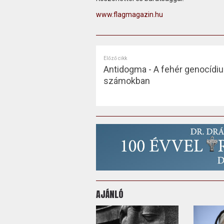
www.flagmagazin.hu
Előző cikk
Antidogma - A fehér genocídi
számokban
AJÁNLÓ