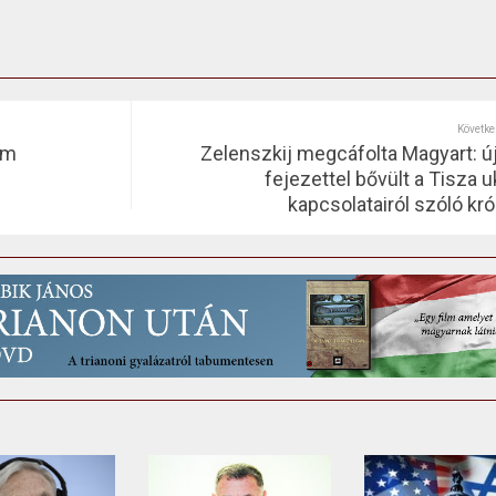
Követke
um
Zelenszkij megcáfolta Magyart: ú
fejezettel bővült a Tisza u
kapcsolatairól szóló kró