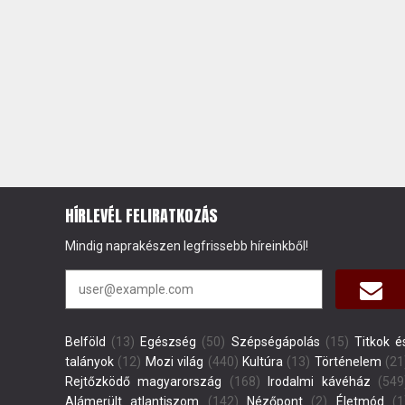
HÍRLEVÉL FELIRATKOZÁS
Mindig naprakészen legfrissebb híreinkből!
Belföld
(13)
Egészség
(50)
Szépségápolás
(15)
Titkok é
talányok
(12)
Mozi világ
(440)
Kultúra
(13)
Történelem
(21
Rejtőzködő magyarország
(168)
Irodalmi kávéház
(549
Alámerült atlantiszom
(142)
Nézőpont
(2)
Életmód
(1