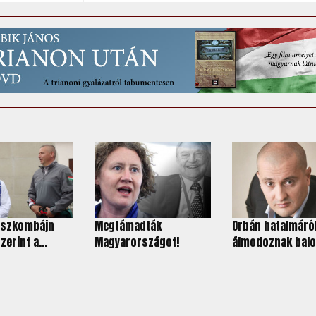
 észkombájn
Megtámadták
Orbán hatalmáró
zerint a...
Magyarországot!
álmodoznak balold