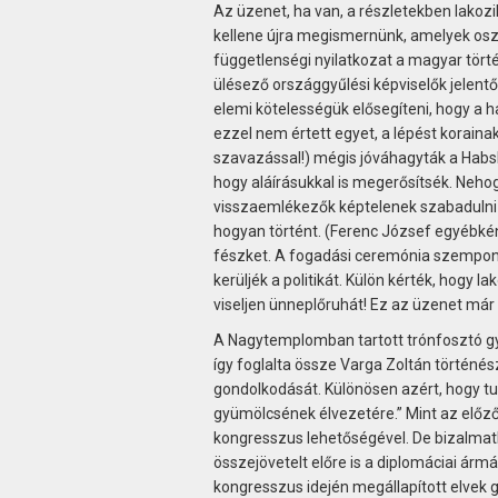
Az üzenet, ha van, a részletekben lakoz
kellene újra megismernünk, amelyek oszlá
függetlenségi nyilatkozat a magyar tö
ülésező országgyűlési képviselők jelentő
elemi kötelességük elősegíteni, hogy a 
ezzel nem értett egyet, a lépést korain
szavazással!) mégis jóváhagyták a Habsb
hogy aláírásukkal is megerősítsék. Neho
visszaemlékezők képtelenek szabadulni a
hogyan történt. (Ferenc József egyébkén
fészket. A fogadási ceremónia szempontj
kerüljék a politikát. Külön kérték, hogy l
viseljen ünneplőruhát! Ez az üzenet már 
A Nagytemplomban tartott trónfosztó gy
így foglalta össze Varga Zoltán történé
gondolkodását. Különösen azért, hogy t
gyümölcsének élvezetére.” Mint az előző
kongresszus lehetőségével. De bizalmat
összejövetelt előre is a diplomáciai árm
kongresszus idején megállapított elvek