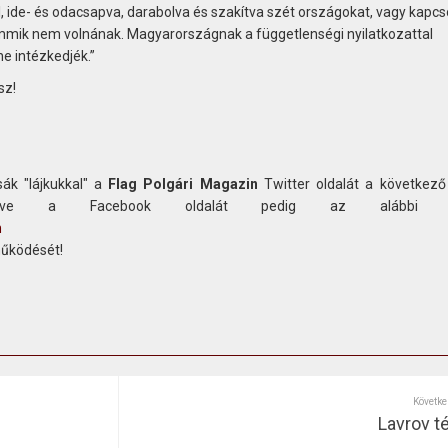
, ide- és odacsapva, darabolva és szakítva szét országokat, vagy kapcs
mik nem volnának. Magyarországnak a függetlenségi nyilatkozattal
 ne intézkedjék.”
sz!
ák "lájkukkal" a
Flag Polgári Magazin
Twitter oldalát a következő
etve a Facebook oldalát pedig az alábbi c
n
működését!
Követke
Lavrov t