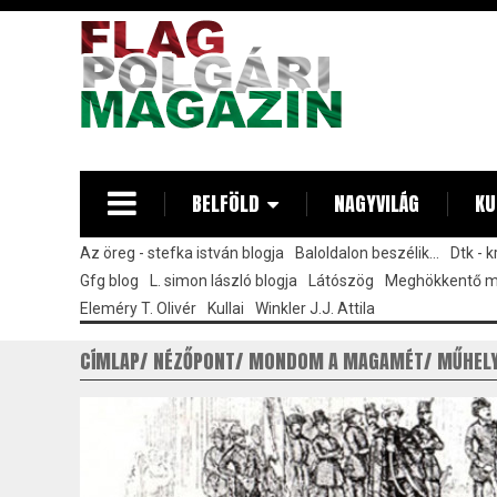
Ugrás
a
tartalomra
BELFÖLD
NAGYVILÁG
KU
Az öreg - stefka istván blogja
Baloldalon beszélik...
Dtk - 
Gfg blog
L. simon lászló blogja
Látószög
Meghökkentő 
Eleméry T. Olivér
Kullai
Winkler J.J. Attila
CÍMLAP
NÉZŐPONT
MONDOM A MAGAMÉT
MŰHEL