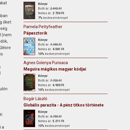
akat
Könyv
Bolti ár:
2 940 Ft
Netes ár:
2 734 Ft
ában
7%
kedvezménnyel
g őket:
Pamela Pettyfeather
bség
Pápasztorik
al (nem
Könyv
ndók,
Bolti ár:
4 490 Ft
űlésre
Netes ár:
4 041 Ft
és
10%
kedvezménnyel
Agnes Golenya Purisaca
n
Maguira mágikus magyar kódjai
l
Könyv
Bolti ár:
7 700 Ft
Netes ár:
6 930 Ft
ulón
10%
kedvezménnyel
Bogár László
Globális parazita - A pénz titkos története
Könyv
zi
Bolti ár:
5 790 Ft
Netes ár:
5 211 Ft
10%
kedvezménnyel
i a