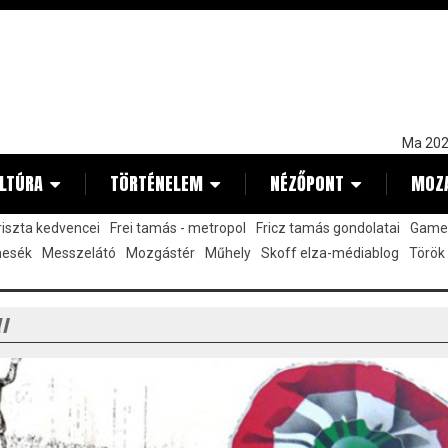
Ma 202
LTÚRA
TÖRTÉNELEM
NÉZŐPONT
MOZ
kriszta kedvencei
Frei tamás - metropol
Fricz tamás gondolatai
Gamez
mesék
Messzelátó
Mozgástér
Műhely
Skoff elza-médiablog
Török
Y