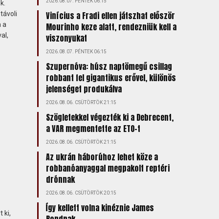
2026.08.07. PÉNTEK 06:15
k.
távoli
Vinícius a Fradi ellen játszhat először
 a
Mourinho keze alatt, rendezniük kell a
al,
viszonyukat
2026.08.07. PÉNTEK 06:15
Szupernóva: húsz naptömegű csillag
robbant fel gigantikus erővel, különös
jelenséget produkálva
2026.08.06. CSÜTÖRTÖK 21:15
Szögletekkel végezték ki a Debrecent,
a VAR megmentette az ETO-t
2026.08.06. CSÜTÖRTÖK 21:15
Az ukrán háborúhoz lehet köze a
robbanóanyaggal megpakolt reptéri
drónnak
2026.08.06. CSÜTÖRTÖK 20:15
Így kellett volna kinéznie James
 ki,