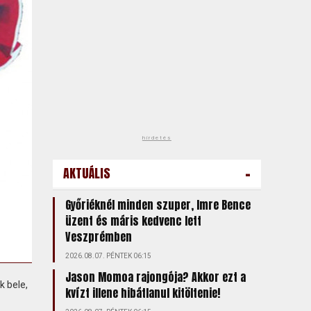
hirdetés
-
AKTUÁLIS
Győriéknél minden szuper, Imre Bence
üzent és máris kedvenc lett
Veszprémben
2026.08.07. PÉNTEK 06:15
Jason Momoa rajongója? Akkor ezt a
k bele,
kvízt illene hibátlanul kitöltenie!