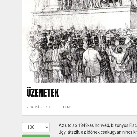
ÜZENETEK
2016 MÁRCIUS 15.
FLAG
Az utolsó 1848-as honvéd, bizonyos Fis
úgy látszik, az időnek csakugyan nincs ki