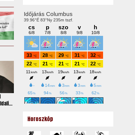
l
ali...
Horoszkóp