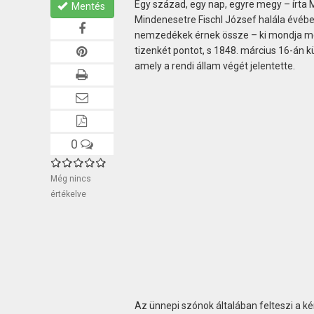
Egy század, egy nap, egyre megy – írta M
Mentés
Mindenesetre Fischl József halála évében
nemzedékek érnek össze – ki mondja meg
tizenkét pontot, s 1848. március 16-án k
amely a rendi állam végét jelentette.
0
Még nincs
értékelve
Az ünnepi szónok általában felteszi a ké