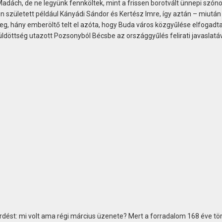
adách, de ne legyünk fennköltek, mint a frissen borotvált ünnepi szóno
 született például Kányádi Sándor és Kertész Imre, így aztán – miután 
, hány emberöltő telt el azóta, hogy Buda város közgyűlése elfogadta
üldöttség utazott Pozsonyból Bécsbe az országgyűlés felirati javaslatáv
rdést: mi volt ama régi március üzenete? Mert a forradalom 168 éve tört