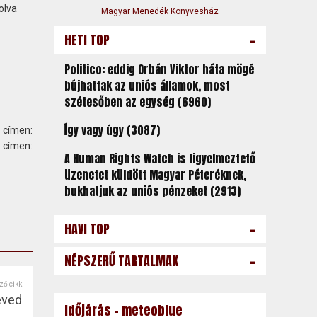
olva
Magyar Menedék Könyvesház
-
HETI TOP
Politico: eddig Orbán Viktor háta mögé
bújhattak az uniós államok, most
szétesőben az egység (6960)
Így vagy úgy (3087)
 címen:
ímen:
A Human Rights Watch is figyelmeztető
üzenetet küldött Magyar Péteréknek,
bukhatjuk az uniós pénzeket (2913)
-
HAVI TOP
-
NÉPSZERŰ TARTALMAK
ző cikk
éved
Időjárás - meteoblue