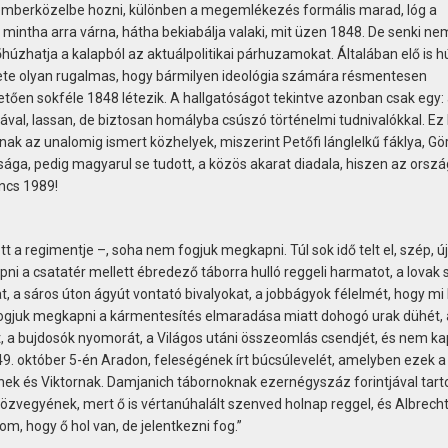
, emberközelbe hozni, különben a megemlékezés formális marad, lóg a
mintha arra várna, hátha bekiabálja valaki, mit üzen 1848. De senki ne
őhúzhatja a kalapból az aktuálpolitikai párhuzamokat. Általában elő is h
nete olyan rugalmas, hogy bármilyen ideológia számára résmentesen
letően sokféle 1848 létezik. A hallgatóságot tekintve azonban csak egy:
al, lassan, de biztosan homályba csúszó történelmi tudnivalókkal. Ez 
ak az unalomig ismert közhelyek, miszerint Petőfi lánglelkű fáklya, Gö
ága, pedig magyarul se tudott, a közös akarat diadala, hiszen az orszá
ncs 1989!
t a regimentje –, soha nem fogjuk megkapni. Túl sok idő telt el, szép, új
i a csatatér mellett ébredező táborra hulló reggeli harmatot, a lovak 
 a sáros úton ágyút vontató bivalyokat, a jobbágyok félelmét, hogy mi 
ogjuk megkapni a kármentesítés elmaradása miatt dohogó urak dühét, a
, a bujdosók nyomorát, a Világos utáni összeomlás csendjét, és nem ka
. október 5-én Aradon, feleségének írt búcsúlevelét, amelyben ezek a
znek és Viktornak. Damjanich tábornoknak ezernégyszáz forintjával tar
zvegyének, mert ő is vértanúhalált szenved holnap reggel, és Albrech
m, hogy ő hol van, de jelentkezni fog.”