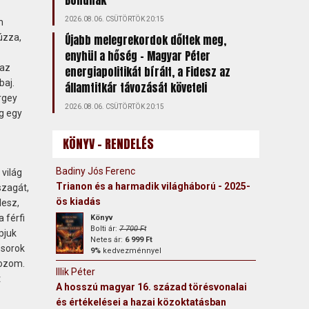
Bondnak
2026.08.06. CSÜTÖRTÖK 20:15
m
úzza,
Újabb melegrekordok dőltek meg,
enyhül a hőség – Magyar Péter
 az
energiapolitikát bírált, a Fidesz az
baj.
államtitkár távozását követeli
rgey
2026.08.06. CSÜTÖRTÖK 20:15
g egy
KÖNYV - RENDELÉS
Badiny Jós Ferenc
 világ
Trianon és a harmadik világháború - 2025-
szagát,
ös kiadás
lesz,
 férfi
Könyv
Bolti ár:
7 700 Ft
pjuk
Netes ár:
6 999 Ft
 sorok
9%
kedvezménnyel
tozom.
Illik Péter
t
A hosszú magyar 16. század törésvonalai
és értékelései a hazai közoktatásban