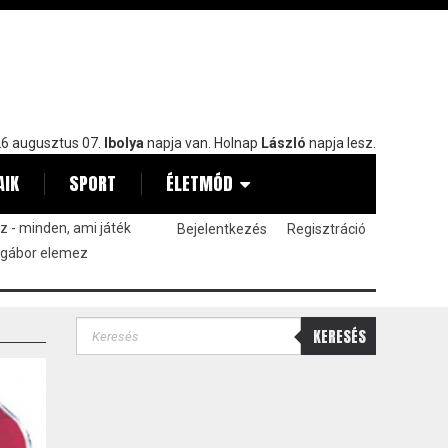
6 augusztus 07.
Ibolya
napja van. Holnap
László
napja lesz.
AIK
SPORT
ÉLETMÓD
 - minden, ami játék
Bejelentkezés
Regisztráció
 gábor elemez
KERESÉS