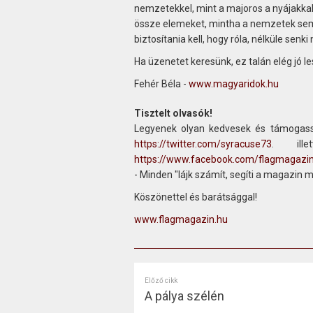
nemzetekkel, mint a majoros a nyájakkal
össze elemeket, mintha a nemzetek sem
biztosítania kell, hogy róla, nélküle senki
Ha üzenetet keresünk, ez talán elég jó le
Fehér Béla -
www.magyaridok.hu
Tisztelt olvasók!
Legyenek olyan kedvesek és támogass
https://twitter.com/syracuse73
. ill
https://www.facebook.com/flagmagazi
- Minden "lájk számít, segíti a magazin 
Köszönettel és barátsággal!
www.flagmagazin.hu
Előző cikk
A pálya szélén