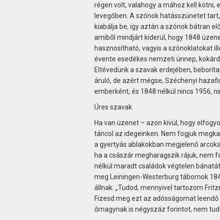
régen volt, valahogy a mához kell kötni
levegőben. A szónok hatásszünetet tart, 
kiabálja be, így aztán a szónok bátran el
amiből mindjárt kiderül, hogy 1848 üze
hasznosítható, vagyis a szónoklatokat il
évente esedékes nemzeti ünnep, kokárdáv
Eltévedünk a szavak erdejében, beborítan
áruló, de azért mégse, Széchenyi hazafis
emberként, és 1848 nélkül nincs 1956, ni
Üres szavak.
Ha van üzenet – azon kívül, hogy elfogyot
táncol az idegeinken. Nem fogjuk megkapn
a gyertyás ablakokban megjelenő arcokat,
ha a császár megharagszik rájuk, nem f
nélkül maradt családok végtelen bánatát
meg Leiningen-Westerburg tábornok 1849
állnak: „Tudod, mennyivel tartozom Frit
Fizesd meg ezt az adósságomat leendő ö
őrnagynak is négyszáz forintot, nem tudo