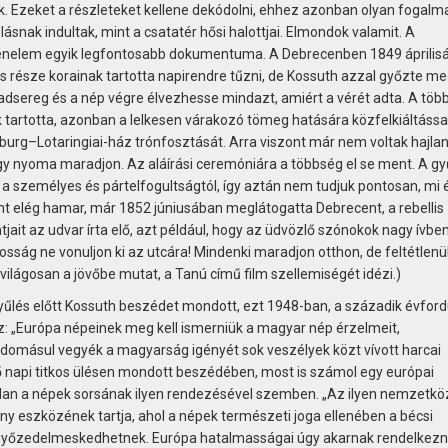
ik. Ezeket a részleteket kellene dekódolni, ehhez azonban olyan fogalm
snak indultak, mint a csatatér hősi halottjai. Elmondok valamit. A
rténelem egyik legfontosabb dokumentuma. A Debrecenben 1849 április
s része korainak tartotta napirendre tűzni, de Kossuth azzal győzte me
hadsereg és a nép végre élvezhesse mindazt, amiért a vérét adta. A töb
ak tartotta, azonban a lelkesen várakozó tömeg hatására közfelkiáltáss
urg–Lotaringiai-ház trónfosztását. Arra viszont már nem voltak hajla
gy nyoma maradjon. Az aláírási ceremóniára a többség el se ment. A gy
 személyes és pártelfogultságtól, így aztán nem tudjuk pontosan, mi 
t elég hamar, már 1852 júniusában meglátogatta Debrecent, a rebellis
ait az udvar írta elő, azt például, hogy az üdvözlő szónokok nagy ívbe
akosság ne vonuljon ki az utcára! Mindenki maradjon otthon, de feltétlenü
világosan a jövőbe mutat, a Tanú című film szellemiségét idézi.)
űlés előtt Kossuth beszédet mondott, ezt 1948-ban, a századik évford
sz: „Európa népeinek meg kell ismerniük a magyar nép érzelmeit,
udomásul vegyék a magyarság igényét sok veszélyek közt vívott harcai
 napi titkos ülésen mondott beszédében, most is számol egy európai
lan a népek sorsának ilyen rendezésével szemben. „Az ilyen nemzetkö
ány eszközének tartja, ahol a népek természeti joga ellenében a bécsi
 győzedelmeskedhetnek. Európa hatalmasságai úgy akarnak rendelkezn