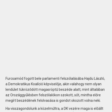
Furcsamód fogott bele parlamenti felszólalásába Hajdu László,
a Demokratikus Koalíció képviselője, akin valahogy nem olyan
lendület tükröződött magasröptű beszéde alatt, mint általában
az Országgyűlésben felszólalókon szokott, sőt, mintha előre
megírt beszédének felolvasása is gondot okozott volna neki.
Ha visszagondolunk a közelmúltra, a DK vezére maga is előállt