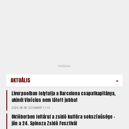
hirdetés
-
AKTUÁLIS
Liverpoolban folytatja a Barcelona csapatkapitánya,
akinél Vinícius nem látott jobbat
2026.08.08. SZOMBAT 11:15
Októberben feltárul a zsidó kultúra sokszínűsége –
jön a 24. Spinoza Zsidó Fesztivál