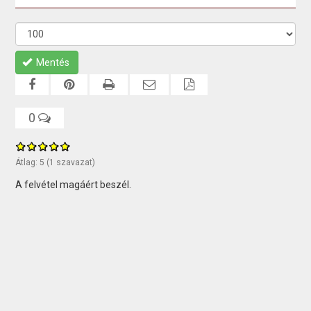
Mentés
0
Átlag:
5
(
1
szavazat)
A felvétel magáért beszél.