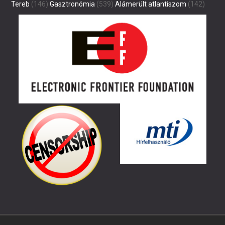
Tereb
(146)
Gasztronómia
(539)
Alámerült atlantiszom
(142)