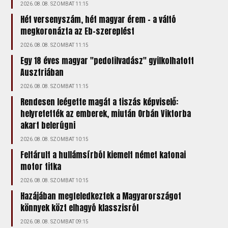
2026.08.08. SZOMBAT 11:15
Hét versenyszám, hét magyar érem – a váltó
megkoronázta az Eb-szereplést
2026.08.08. SZOMBAT 11:15
Egy 18 éves magyar "pedofilvadász" gyilkolhatott
Ausztriában
2026.08.08. SZOMBAT 11:15
Rendesen leégette magát a tiszás képviselő:
helyretették az emberek, miután Orbán Viktorba
akart belerúgni
2026.08.08. SZOMBAT 10:15
Feltárult a hullámsírból kiemelt német katonai
motor titka
2026.08.08. SZOMBAT 10:15
Hazájában megfeledkeztek a Magyarországot
könnyek közt elhagyó klasszisról
2026.08.08. SZOMBAT 09:15