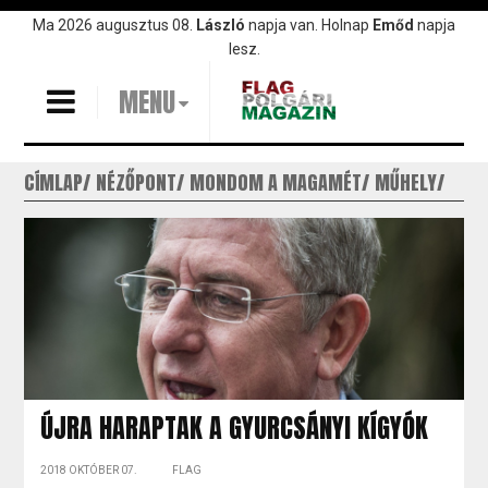
Ugrás
Ma 2026 augusztus 08.
László
napja van. Holnap
Emőd
napja
a
lesz.
tartalomra
MENU
CÍMLAP
NÉZŐPONT
MONDOM A MAGAMÉT
MŰHELY
ÚJRA HARAPTAK A GYURCSÁNYI KÍGYÓK
2018 OKTÓBER 07.
FLAG