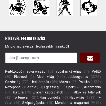
HÍRLEVÉL FELIRATKOZÁS
Mindig naprakészen legfrissebb híreinkből!
Rejtőzködő magyarország
(168)
Irodalmi kávéház
(549)
Vetítő
(30)
Életmód
(1)
Mozi világ
(440)
Jobbegyenes
(3296)
Gazdaság
(770)
Heti lámpás
(459)
Mozaik
(85)
Politika
(1588)
Nézőpont
(2)
Belföld
(13)
Egészség
(50)
Sport
(731)
Autómánia
(61)
Kultúra
(13)
Emberi kapcsolatok
(36)
Titkok és talányok
(12)
Történelem
(21)
Flag gondolja
(43)
Nagyvilág
(1313)
Tv
fotel
(65)
Szépségápolás
(15)
Mondom a magamét
(9465)