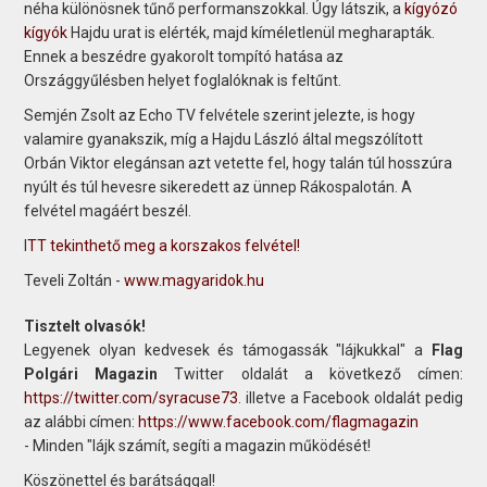
néha különösnek tűnő performanszokkal. Úgy látszik, a
kígyózó
kígyók
Hajdu urat is elérték, majd kíméletlenül megharapták.
Ennek a beszédre gyakorolt tompító hatása az
Országgyűlésben helyet foglalóknak is feltűnt.
Semjén Zsolt az Echo TV felvétele szerint jelezte, is hogy
valamire gyanakszik, míg a Hajdu László által megszólított
Orbán Viktor elegánsan azt vetette fel, hogy talán túl hosszúra
nyúlt és túl hevesre sikeredett az ünnep Rákospalotán. A
felvétel magáért beszél.
I
TT tekinthető meg a korszakos felvétel!
Teveli Zoltán -
www.magyaridok.hu
Tisztelt olvasók!
Legyenek olyan kedvesek és támogassák "lájkukkal" a
Flag
Polgári Magazin
Twitter oldalát a következő címen:
https://twitter.com/syracuse73
. illetve a Facebook oldalát pedig
az alábbi címen:
https://www.facebook.com/flagmagazin
- Minden "lájk számít, segíti a magazin működését!
Köszönettel és barátsággal!