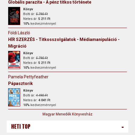
Globális parazita - A pénz titkos története
Könyv
Bolti ár:
5 790 Ft
Netes ár:
5 211 Ft
10%
kedvezménnyel
Földi László
HÍR SZERZÉS - Titkosszolgálatok - Médiamanipuláció -
Migráció
Könyv
Bolti ár:
5 790 Ft
Netes ár:
5 211 Ft
10%
kedvezménnyel
Pamela Pettyfeather
Pápasztorik
Könyv
Bolti ár:
4 490 Ft
Netes ár:
4 041 Ft
10%
kedvezménnyel
Magyar Menedék Könyvesház
-
HETI TOP