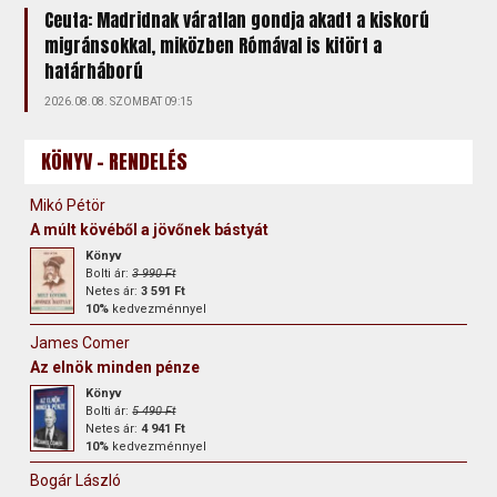
Ceuta: Madridnak váratlan gondja akadt a kiskorú
migránsokkal, miközben Rómával is kitört a
határháború
2026.08.08. SZOMBAT 09:15
KÖNYV - RENDELÉS
Mikó Pétör
A múlt kövéből a jövőnek bástyát
Könyv
Bolti ár:
3 990 Ft
Netes ár:
3 591 Ft
10%
kedvezménnyel
James Comer
Az elnök minden pénze
Könyv
Bolti ár:
5 490 Ft
Netes ár:
4 941 Ft
10%
kedvezménnyel
Bogár László