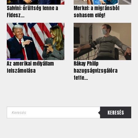
Salvini: őrültség lenne a
Merkel: a migránsból
Fidesz...
sohasem elég!
Az amerikai mélyállam
Rákay Philip
felszámolása
hazugságvizsgálóra
tette...
KERESÉS