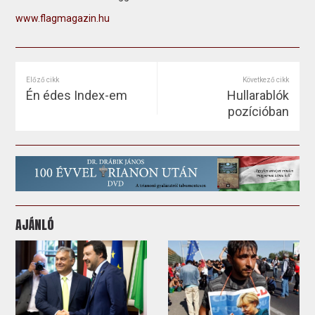
www.flagmagazin.hu
Előző cikk
Következő cikk
Én édes Index-em
Hullarablók
pozícióban
AJÁNLÓ