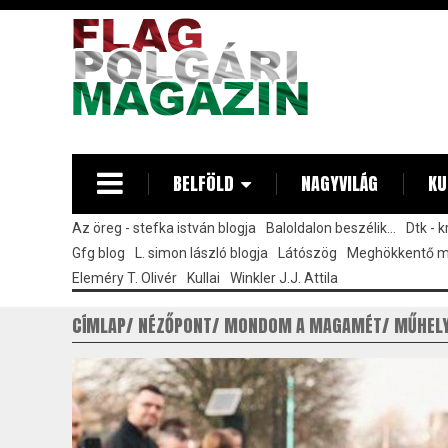
Ugrás
a
tartalomra
BELFÖLD
NAGYVILÁG
KU
Az öreg - stefka istván blogja
Baloldalon beszélik...
Dtk - 
Gfg blog
L. simon lászló blogja
Látószög
Meghökkentő 
Eleméry T. Olivér
Kullai
Winkler J.J. Attila
CÍMLAP
NÉZŐPONT
MONDOM A MAGAMÉT
MŰHEL