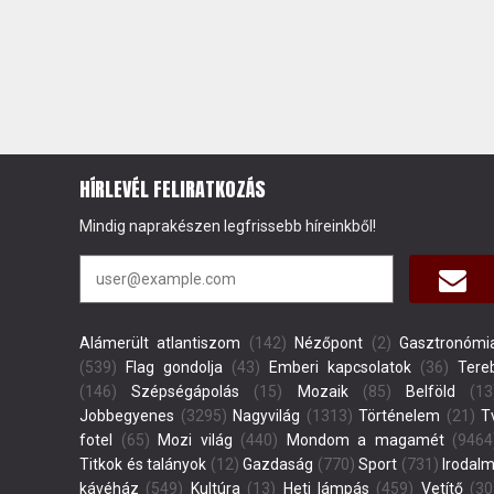
HÍRLEVÉL FELIRATKOZÁS
Mindig naprakészen legfrissebb híreinkből!
Alámerült atlantiszom
(142)
Nézőpont
(2)
Gasztronómi
(539)
Flag gondolja
(43)
Emberi kapcsolatok
(36)
Tere
(146)
Szépségápolás
(15)
Mozaik
(85)
Belföld
(13
Jobbegyenes
(3295)
Nagyvilág
(1313)
Történelem
(21)
T
fotel
(65)
Mozi világ
(440)
Mondom a magamét
(9464
Titkok és talányok
(12)
Gazdaság
(770)
Sport
(731)
Irodalm
kávéház
(549)
Kultúra
(13)
Heti lámpás
(459)
Vetítő
(30