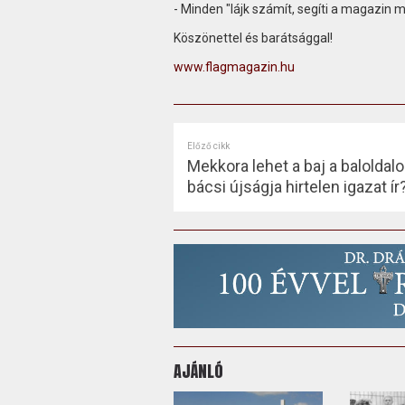
- Minden "lájk számít, segíti a magazin 
Köszönettel és barátsággal!
www.flagmagazin.hu
Előző cikk
Mekkora lehet a baj a baloldalo
bácsi újságja hirtelen igazat ír
AJÁNLÓ