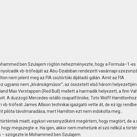
Mohammed ben Szulajem rögtön nehezményezte, hogy a Formula–1-es
a nyolcadik vb-trófeáját az Abu-Dzabiban rendezett vasárnapi szezonz
ton nem jelent meg az FIA csütörtöki díjátadó gálán. Amit az FIA
 ez ugyanis nem „kívánságműsor”; az összetett első három helyezettjé
land Max Verstappen (Red Bull) mellett a harmadik helyezett, a finn Valt
 volt. A duzzogó Mercedes-istálló csapatfőnöke, Toto Wolff Hamiltonhoz
i vb-trófeát James Allison technikai igazgató vette át, de ez így rendben
rit pilóta távolmaradása, mert Hamilton ezt nem indokolta meg…
örténtek miatt, egykori versenyzőként megértem, hogy megtört, de a 
k, hogy megszegte-e. Ha igen, akkor nem mehetünk el szó nélkül a törté
ás – szögezte le Mohammed ben Szulajem.