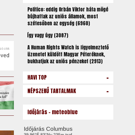
Politico: eddig Orbán Viktor háta mögé
bújhattak az uniós államok, most
szétesőben az egység (6960)
Így vagy úgy (3087)
A Human Rights Watch is figyelmeztető
ző cikk
üzenetet küldött Magyar Péteréknek,
éved
bukhatjuk az uniós pénzeket (2913)
-
HAVI TOP
-
NÉPSZERŰ TARTALMAK
Időjárás - meteoblue