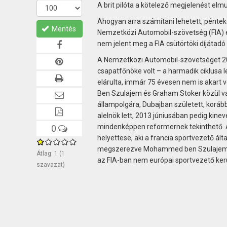
A brit pilóta a kötelező megjelenést elm
Ahogyan arra számítani lehetett, pénte
Mentés
Nemzetközi Automobil-szövetség (FIA) e
nem jelent meg a FIA csütörtöki díjátadó 
A Nemzetközi Automobil-szövetséget 2009
csapatfőnöke volt – a harmadik ciklusa l
elárulta, immár 75 évesen nem is akart
Ben Szulajem és Graham Stoker közül v
állampolgára, Dubajban született, korább
alelnök lett, 2013 júniusában pedig kin
mindenképpen reformernek tekinthető. Az
0
helyettese, aki a francia sportvezető ált
megszerezve Mohammed ben Szulajem nye
Átlag:
1
(
1
az FIA-ban nem európai sportvezető kerü
szavazat)