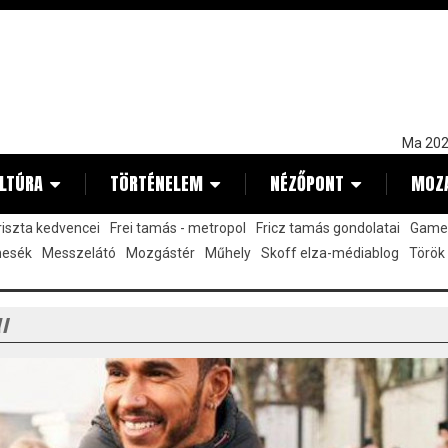
Ma 202
LTÚRA
TÖRTÉNELEM
NÉZŐPONT
MOZ
kriszta kedvencei
Frei tamás - metropol
Fricz tamás gondolatai
Gamez
mesék
Messzelátó
Mozgástér
Műhely
Skoff elza-médiablog
Török
Y