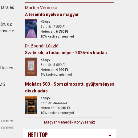
ótára és
Marton Veronika
A teremtő nyelve a magyar
Könyv
sán, az
Bolti ár:
7 500 Ft
gnyerte
Netes ár:
6 750 Ft
10%
kedvezménnyel
Dr. Bognár László
Szabírok, ​a tudás népe - 2025-ös kiadás
Könyv
Bolti ár:
5 500 Ft
ttas és
Netes ár:
4 999 Ft
9%
kedvezménnyel
Mohács 500 - Sorszámozott, gyűjteményes
AMG
díszkiadás
Könyv
Bolti ár:
16 600 Ft
Netes ár:
14 940 Ft
10%
kedvezménnyel
 címen:
Magyar Menedék Könyvesház
ímen:
-
HETI TOP