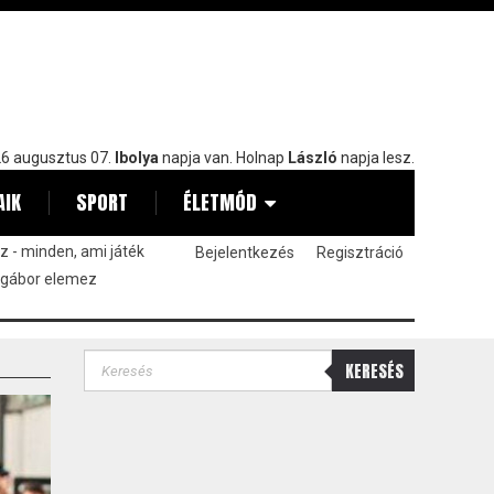
6 augusztus 07.
Ibolya
napja van. Holnap
László
napja lesz.
AIK
SPORT
ÉLETMÓD
 - minden, ami játék
Bejelentkezés
Regisztráció
 gábor elemez
KERESÉS