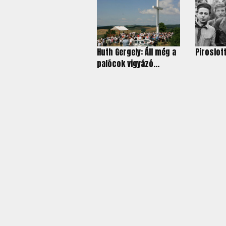
Huth Gergely: Áll még a
Piroslott
palócok vigyázó...