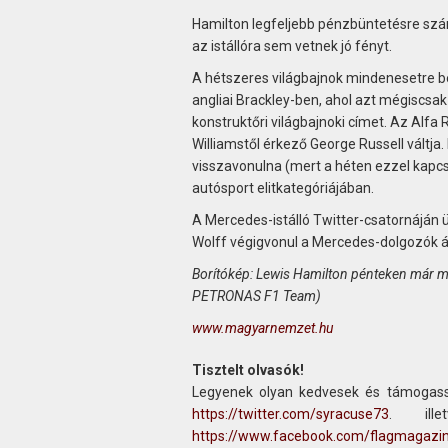
Hamilton legfeljebb pénzbüntetésre szám
az istállóra sem vetnek jó fényt.
A hétszeres világbajnok mindenesetre bet
angliai Brackley-ben, ahol azt mégiscs
konstruktőri világbajnoki címet. Az Alfa
Williamstől érkező George Russell váltja
visszavonulna (mert a héten ezzel kapcs
autósport elitkategóriájában.
A Mercedes-istálló Twitter-csatornáján ü
Wolff végigvonul a Mercedes-dolgozók ál
Borítókép: Lewis Hamilton pénteken már m
PETRONAS F1 Team)
www.magyarnemzet.hu
Tisztelt olvasók!
Legyenek olyan kedvesek és támogass
https://twitter.com/syracuse73
. ill
https://www.facebook.com/flagmagazi