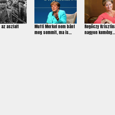
 az aszfalt
Mutti Merkel nem bánt
Regőczy Krisztin
meg semmit, ma is...
nagyon kemény..