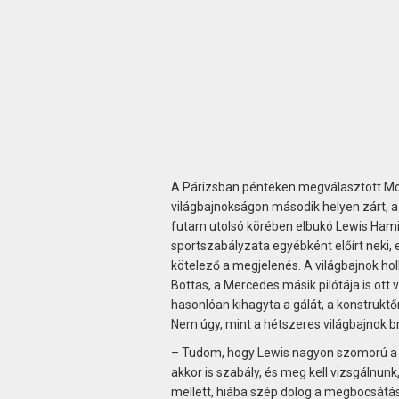
A Párizsban pénteken megválasztott 
világbajnokságon második helyen zárt, 
futam utolsó körében elbukó Lewis Hamil
sportszabályzata egyébként előírt neki,
kötelező a megjelenés. A világbajnok hol
Bottas, a Mercedes másik pilótája is ott
hasonlóan kihagyta a gálát, a konstruktőr
Nem úgy, mint a hétszeres világbajnok b
– Tudom, hogy Lewis nagyon szomorú a t
akkor is szabály, és meg kell vizsgálnun
mellett, hiába szép dolog a megbocsát