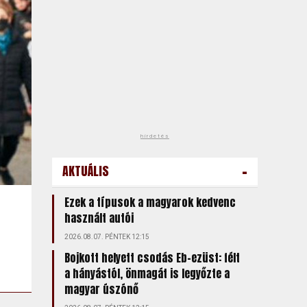
hirdetés
-
AKTUÁLIS
Ezek a típusok a magyarok kedvenc
használt autói
2026.08.07. PÉNTEK 12:15
Bojkott helyett csodás Eb-ezüst: félt
a hányástól, önmagát is legyőzte a
magyar úszónő