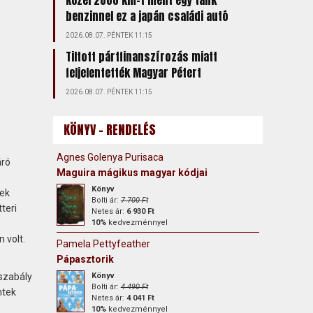
Közel 2000 km-t ment egy tank
benzinnel ez a japán családi autó
2026.08.07. PÉNTEK 11:15
Tiltott pártfinanszírozás miatt
feljelentették Magyar Pétert
2026.08.07. PÉNTEK 11:15
KÖNYV - RENDELÉS
Agnes Golenya Purisaca
áró
Maguira mágikus magyar kódjai
Könyv
nek
Bolti ár:
7 700 Ft
teri
Netes ár:
6 930 Ft
10%
kedvezménnyel
 volt.
Pamela Pettyfeather
Pápasztorik
szabály
Könyv
Bolti ár:
4 490 Ft
ntek
Netes ár:
4 041 Ft
10%
kedvezménnyel