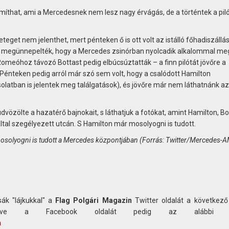
íthat, ami a Mercedesnek nem lesz nagy érvágás, de a történtek a pil
eget nem jelenthet, mert pénteken ő is ott volt az istálló főhadiszállá
ak megünnepelték, hogy a Mercedes zsinórban nyolcadik alkalommal me
 Romeóhoz távozó Bottast pedig elbúcsúztatták – a finn pilótát jövőre a
. Pénteken pedig arról már szó sem volt, hogy a csalódott Hamilton
olatban is jelentek meg találgatások), és jövőre már nem láthatnánk az
dvözölte a hazatérő bajnokait, s láthatjuk a fotókat, amint Hamilton, Bo
tal szegélyezett utcán. S Hamilton már mosolyogni is tudott.
osolyogni is tudott a Mercedes központjában (Forrás: Twitter/Mercedes-
ák "lájkukkal" a
Flag Polgári Magazin
Twitter oldalát a következő
etve a Facebook oldalát pedig az alábbi c
n