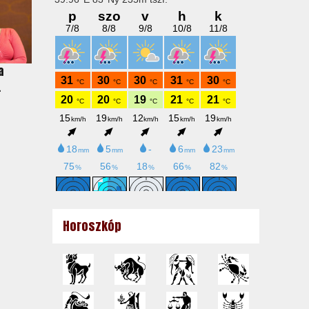
a
.
Horoszkóp