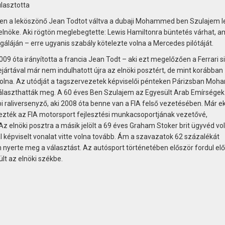
ulasztotta
ken a leköszönő Jean Todtot váltva a dubaji Mohammed ben Szulajem le
lnöke. Aki rögtön meglebegtette: Lewis Hamiltonra büntetés várhat, a
gáláján – erre ugyanis szabály kötelezte volna a Mercedes pilótáját.
 óta irányította a francia Jean Todt – aki ezt megelőzően a Ferrari s
ejártával már nem indulhatott újra az elnöki posztért, de mint korábban
 volna. Az utódját a tagszervezetek képviselői pénteken Párizsban Mo
álaszthatták meg. A 60 éves Ben Szulajem az Egyesült Arab Emírségek
i raliversenyző, aki 2008 óta benne van a FIA felső vezetésében. Már e
evezték az FIA motorsport fejlesztési munkacsoportjának vezetővé,
 elnöki posztra a másik jelölt a 69 éves Graham Stoker brit ügyvéd vol
al képviselt vonalat vitte volna tovább. Ám a szavazatok 62 százalékát
rte meg a választást. Az autósport történetében először fordul elő
lt az elnöki székbe.