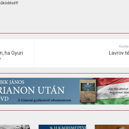
működését!
Követke
n, ha Gyuri
Lavrov t
?