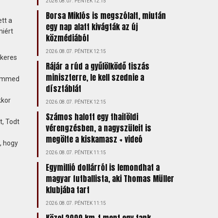
2026.08.07. PÉNTEK 12:15
Borsa Miklós is megszólalt, miután
tt a
egy nap alatt kivágták az új
miért
közmédiából
2026.08.07. PÉNTEK 12:15
ikeres
Rájár a rúd a gyűlölködő tiszás
miniszterre, le kell szednie a
hammed
dísztáblát
kkor
2026.08.07. PÉNTEK 12:15
Számos halott egy thaiföldi
t, Todt
vérengzésben, a nagyszüleit is
megölte a kiskamasz + videó
, hogy
2026.08.07. PÉNTEK 11:15
Egymillió dollárról is lemondhat a
magyar futballista, aki Thomas Müller
klubjába tart
2026.08.07. PÉNTEK 11:15