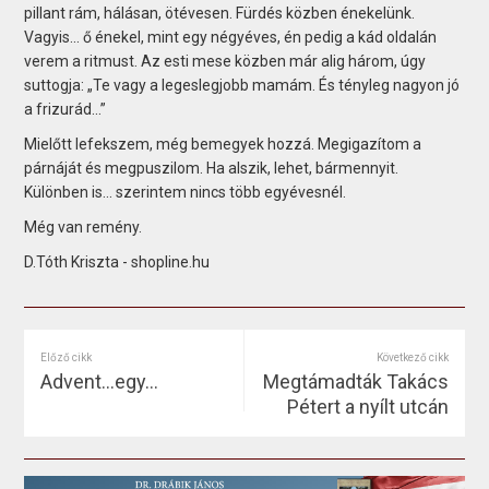
pillant rám, hálásan, ötévesen. Fürdés közben énekelünk.
Vagyis... ő énekel, mint egy négyéves, én pedig a kád oldalán
verem a ritmust. Az esti mese közben már alig három, úgy
suttogja: „Te vagy a legeslegjobb mamám. És tényleg nagyon jó
a frizurád...”
Mielőtt lefekszem, még bemegyek hozzá. Megigazítom a
párnáját és megpuszilom. Ha alszik, lehet, bármennyit.
Különben is... szerintem nincs több egyévesnél.
Még van remény.
D.Tóth Kriszta - shopline.hu
Előző cikk
Következő cikk
Advent…egy…
Megtámadták Takács
Pétert a nyílt utcán