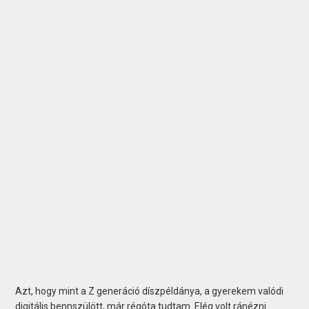
Azt, hogy mint a Z generáció díszpéldánya, a gyerekem valódi
digitális bennszülött, már régóta tudtam. Elég volt ránézni