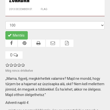
2013 DECEMBER 07.
FLAG
Mentés
0
Még nincs értékelve
„Mama, figyelj, megkérhetlek valamire? Majd ne mondd, hogy
tűrjem be a hajamat az úszósapka alá, oké? Nem kell mellettem
jönnöd, én megyek a többiekkel. És ha lehet, akkor ne ölelgess.
Majd otthon ölelgethetsz.”
Adventi napló 4.