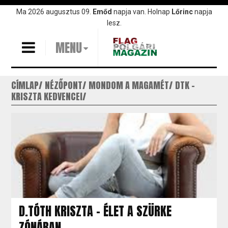
Ugrás
Ma 2026 augusztus 09.
Emőd
napja van. Holnap
Lőrinc
napja
a
lesz.
tartalomra
MENU
CÍMLAP
NÉZŐPONT
MONDOM A MAGAMÉT
DTK -
KRISZTA KEDVENCEI
D.TÓTH KRISZTA - ÉLET A SZÜRKE
ZÓNÁBAN