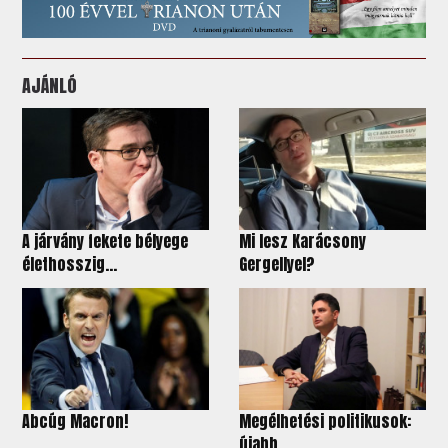
AJÁNLÓ
A járvány fekete bélyege
Mi lesz Karácsony
élethosszig...
Gergellyel?
Abcúg Macron!
Megélhetési politikusok:
újabb...