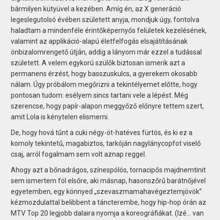
bármilyen kütyüvel a kezében. Amíg én, az X generáció
legeslegutolsó évében született anyja, mondjuk úgy, fontolva
haladtam a mindenféle érintőképernyős felületek kezelésének,
valamint az applikáció-alapú életfelfogás elsajátításának
önbizalomrengető útján, addig a lányom már ezzel a tudással
született. A velem egykorú szülők biztosan ismerik azt a
permanens érzést, hogy basszuskulcs, a gyerekem okosabb
nálam. Úgy próbálom megőrizni a tekintélyemet előtte, hogy
pontosan tudom: esélyem sincs tartani vele a lépést. Még
szerencse, hogy papír-alapon meggyőző előnyre tettem szert,
amit Lola is kénytelen elismerni.
De, hogy hová tűnt a cuki négy-öt-hatéves fürtös, és ki ez a
komoly tekintetű, magabiztos, tarkóján nagylánycopfot viselő
csaj, arról fogalmam sem volt aznap reggel.
Ahogy azt a bőnadrágos, színespólós, tornacipős majdnemtinit
sem ismertem föl elsőre, aki másnap, hasonszőrű barátnőjével
egyetemben, egy könnyed „szevaszmamahavégeztemjövök”
kézmozdulattal belibbent a táncterembe, hogy hip-hop órán az
MTV Top 20 legjobb dalaira nyomja a koreográfiákat. (Izé... van