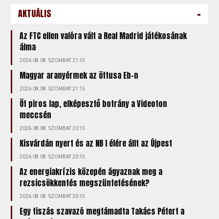
-
AKTUÁLIS
Az FTC ellen valóra vált a Real Madrid játékosának
álma
2026.08.08. SZOMBAT 21:15
Magyar aranyérmek az öttusa Eb-n
2026.08.08. SZOMBAT 21:15
Öt piros lap, elképesztő botrány a Videoton
meccsén
2026.08.08. SZOMBAT 20:15
Kisvárdán nyert és az NB I élére állt az Újpest
2026.08.08. SZOMBAT 20:15
Az energiakrízis közepén ágyaznak meg a
rezsicsökkentés megszüntetésének?
2026.08.08. SZOMBAT 20:15
Egy tiszás szavazó megtámadta Takács Pétert a