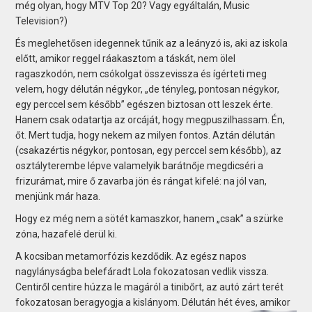
még olyan, hogy MTV Top 20? Vagy egyáltalán, Music
Television?)
És meglehetősen idegennek tűnik az a leányzó is, aki az iskola
előtt, amikor reggel ráakasztom a táskát, nem ölel
ragaszkodón, nem csókolgat összevissza és ígérteti meg
velem, hogy délután négykor, „de tényleg, pontosan négykor,
egy perccel sem később” egészen biztosan ott leszek érte.
Hanem csak odatartja az orcáját, hogy megpuszilhassam. Én,
őt. Mert tudja, hogy nekem az milyen fontos. Aztán délután
(csakazértis négykor, pontosan, egy perccel sem később), az
osztályterembe lépve valamelyik barátnője megdicséri a
frizurámat, mire ő zavarba jön és rángat kifelé: na jól van,
menjünk már haza.
Hogy ez még nem a sötét kamaszkor, hanem „csak” a szürke
zóna, hazafelé derül ki.
A kocsiban metamorfózis kezdődik. Az egész napos
nagylányságba belefáradt Lola fokozatosan vedlik vissza.
Centiről centire húzza le magáról a tinibőrt, az autó zárt terét
fokozatosan beragyogja a
kislányom. Délután hét éves, amikor