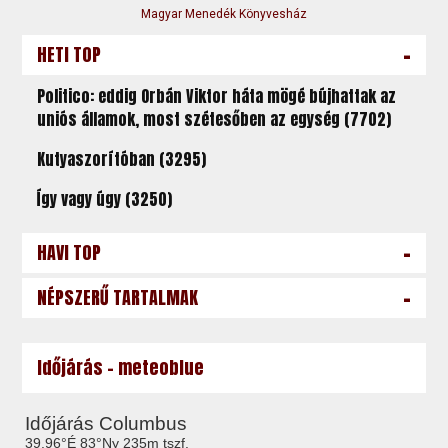
Magyar Menedék Könyvesház
-
HETI TOP
Politico: eddig Orbán Viktor háta mögé bújhattak az
uniós államok, most szétesőben az egység (7702)
Kutyaszorítóban (3295)
Így vagy úgy (3250)
-
HAVI TOP
-
NÉPSZERŰ TARTALMAK
Időjárás - meteoblue