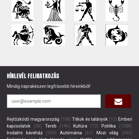
HÍRLEVÉL FELIRATKOZÁS
Mindig naprakészen legfrissebb híreinkből!
Rejtőzködő magyarország
(168)
Titkok és talányok
(12)
Emberi
kapcsolatok
(36)
Tereb
(146)
Kultúra
(13)
Politika
(1588)
Irodalmi kávéház
(549)
Autómánia
(61)
Mozi világ
(440)