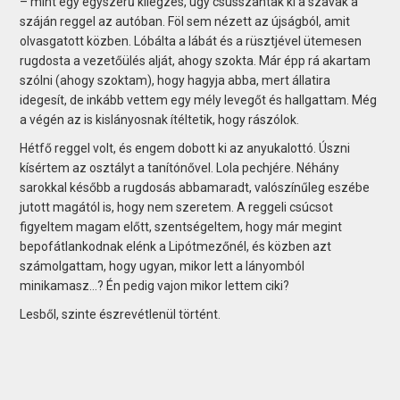
– mint egy egyszerű kilégzés, úgy csusszantak ki a szavak a
száján reggel az autóban. Föl sem nézett az újságból, amit
olvasgatott közben. Lóbálta a lábát és a rüsztjével ütemesen
rugdosta a vezetőülés alját, ahogy szokta. Már épp rá akartam
szólni (ahogy szoktam), hogy hagyja abba, mert állatira
idegesít, de inkább vettem egy mély levegőt és hallgattam. Még
a végén az is kislányosnak ítéltetik, hogy rászólok.
Hétfő reggel volt, és engem dobott ki az anyukalottó. Úszni
kísértem az osztályt a tanítónővel. Lola pechjére. Néhány
sarokkal később a rugdosás abbamaradt, valószínűleg eszébe
jutott magától is, hogy nem szeretem. A reggeli csúcsot
figyeltem magam előtt, szentségeltem, hogy már megint
bepofátlankodnak elénk a Lipótmezőnél, és közben azt
számolgattam, hogy ugyan, mikor lett a lányomból
minikamasz...? Én pedig vajon mikor lettem ciki?
Lesből, szinte észrevétlenül történt.