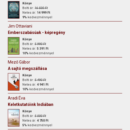
Könyv
Bolti ár:
16 500 Ft
Netes ár:
14 999 Ft
9%
kedvezménnyel
Jim Ottaviani
Emberszabásúak - képregény
Könyv
Bolti ár:
5 990 Ft
Netes ár:
5 391 Ft
10%
kedvezménnyel
Mező Gábor
A sajtó megszállása
Könyv
Bolti ár:
5 490 Ft
Netes ár:
4 941 Ft
10%
kedvezménnyel
Aradi Éva
Keletkutatóink Indiában
Könyv
Bolti ár:
5 000 Ft
Netes ár:
4 750 Ft
5%
kedvezménnyel