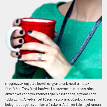
megnézzük együtt a leckét és gyakorlunk kicsit a matek
felmérőre. Tányérnyi, hatéves Lolaszemeket mereszt rám,
amikor két kétjegyű számot fejben összeadok, egymás után
többször is. A kedvencét főzöm vacsorára, gőzölög a ragu a
bolognai spagettin, amikor elé rakom. A tányér fölé hajol, onnan