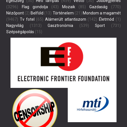
Egészség
(50)
Heti lámpás
(459)
Vetítő
(30)
Jobbegyenes
(3296)
Flag gondolja
(43)
Mozaik
(85)
Gazdaság
(770)
Nézőpont
(2)
Belföld
(13)
Történelem
(21)
Mondom a magamét
(9467)
Tv fotel
(65)
Alámerült atlantiszom
(142)
Életmód
(1)
Nagyvilág
(1313)
Gasztronómia
(539)
Sport
(731)
Szépségápolás
(15)