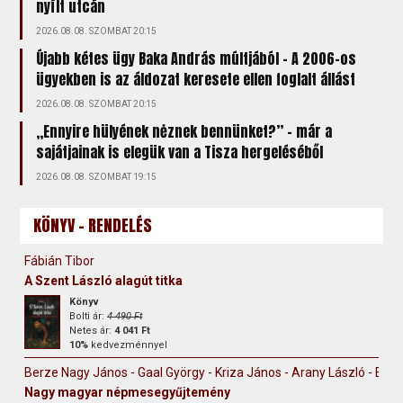
nyílt utcán
2026.08.08. SZOMBAT 20:15
Újabb kétes ügy Baka András múltjából – A 2006-os
ügyekben is az áldozat keresete ellen foglalt állást
2026.08.08. SZOMBAT 20:15
„Ennyire hülyének nėznek bennünket?” – már a
sajátjainak is elegük van a Tisza hergeléséből
2026.08.08. SZOMBAT 19:15
KÖNYV - RENDELÉS
Fábián Tibor
A Szent László alagút titka
Könyv
Bolti ár:
4 490 Ft
Netes ár:
4 041 Ft
10%
kedvezménnyel
Berze Nagy János - Gaal György - Kriza János - Arany László - Erdély
Nagy magyar népmesegyűjtemény