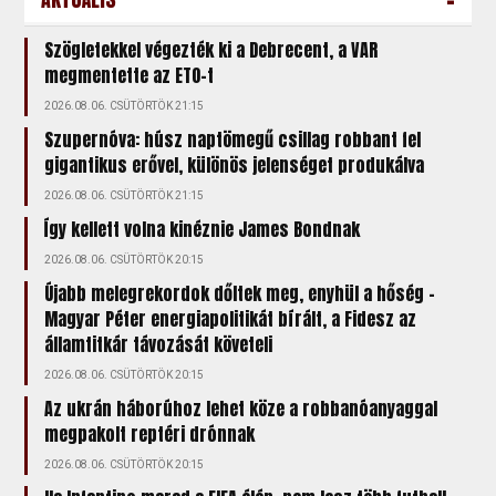
Szögletekkel végezték ki a Debrecent, a VAR
megmentette az ETO-t
2026.08.06. CSÜTÖRTÖK 21:15
Szupernóva: húsz naptömegű csillag robbant fel
gigantikus erővel, különös jelenséget produkálva
2026.08.06. CSÜTÖRTÖK 21:15
Így kellett volna kinéznie James Bondnak
2026.08.06. CSÜTÖRTÖK 20:15
Újabb melegrekordok dőltek meg, enyhül a hőség –
Magyar Péter energiapolitikát bírált, a Fidesz az
államtitkár távozását követeli
2026.08.06. CSÜTÖRTÖK 20:15
Az ukrán háborúhoz lehet köze a robbanóanyaggal
megpakolt reptéri drónnak
2026.08.06. CSÜTÖRTÖK 20:15