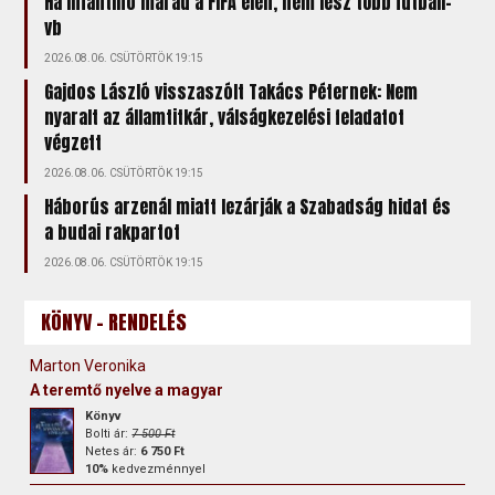
Ha Infantino marad a FIFA élén, nem lesz több futball-
vb
2026.08.06. CSÜTÖRTÖK 19:15
Gajdos László visszaszólt Takács Péternek: Nem
nyaralt az államtitkár, válságkezelési feladatot
végzett
2026.08.06. CSÜTÖRTÖK 19:15
Háborús arzenál miatt lezárják a Szabadság hidat és
a budai rakpartot
2026.08.06. CSÜTÖRTÖK 19:15
KÖNYV - RENDELÉS
Marton Veronika
A teremtő nyelve a magyar
Könyv
Bolti ár:
7 500 Ft
Netes ár:
6 750 Ft
10%
kedvezménnyel