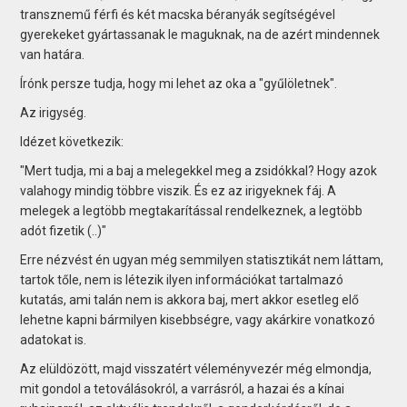
transznemű férfi és két macska béranyák segítségével
gyerekeket gyártassanak le maguknak, na de azért mindennek
van határa.
Írónk persze tudja, hogy mi lehet az oka a "gyűlöletnek".
Az irigység.
Idézet következik:
"Mert tudja, mi a baj a melegekkel meg a zsidókkal? Hogy azok
valahogy mindig többre viszik. És ez az irigyeknek fáj. A
melegek a legtöbb megtakarítással rendelkeznek, a legtöbb
adót fizetik (..)"
Erre nézvést én ugyan még semmilyen statisztikát nem láttam,
tartok tőle, nem is létezik ilyen információkat tartalmazó
kutatás, ami talán nem is akkora baj, mert akkor esetleg elő
lehetne kapni bármilyen kisebbségre, vagy akárkire vonatkozó
adatokat is.
Az elüldözött, majd visszatért véleményvezér még elmondja,
mit gondol a tetoválásokról, a varrásról, a hazai és a kínai