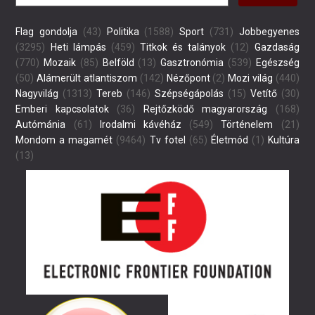
Flag gondolja
(43)
Politika
(1588)
Sport
(731)
Jobbegyenes
(3295)
Heti lámpás
(459)
Titkok és talányok
(12)
Gazdaság
(770)
Mozaik
(85)
Belföld
(13)
Gasztronómia
(539)
Egészség
(50)
Alámerült atlantiszom
(142)
Nézőpont
(2)
Mozi világ
(440)
Nagyvilág
(1313)
Tereb
(146)
Szépségápolás
(15)
Vetítő
(30)
Emberi kapcsolatok
(36)
Rejtőzködő magyarország
(168)
Autómánia
(61)
Irodalmi kávéház
(549)
Történelem
(21)
Mondom a magamét
(9464)
Tv fotel
(65)
Életmód
(1)
Kultúra
(13)