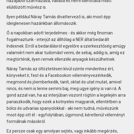
hazájából származása, vallása és nemi identitása miatt
elüldözött művész is.
Ilyen például Náray Tamás divattervező is, aki most épp
ideiglenesen hazánkban állomásozik.
Ő a napokban adott terjedelmes - és akkor még finoman
fogalmaztunk - interjút az állítólag a NER által bedarált
Indexnek. Erről a bedarálásról egyelőre a szerkesztőség amúgy
valamiért nem akar tudomást venni, de sebaj, addig is, amíg ez
megtörténik, ilyen remek ellenzéki anyagok készülhetnek.
Náray Tamás az öltöztetésen kívül szinte mindenhez ért,
könyveket ír, fest és a Facebookon véleményvezérkedik,
megmond és jóemberkedik, tanít, oktat és utat mutat, amivel
nincs, és nem is lenne semmi baj, meg ugye igény is van rá. A
gond azzal van, ha az interjúban viszont rögtön a legelején arra
panaszkodik, hogy ezek a kotnyeles magyarok, ellentétben a
bölcs és udvarias spanyolokkal - aki nem tudná, művészünk
most épp ott él - egyfolytában, úgymond, kéretlenül véleményt
formálnak másokról.
Ez persze csak egy amolyan sejtés, vagy inkább megérzés,