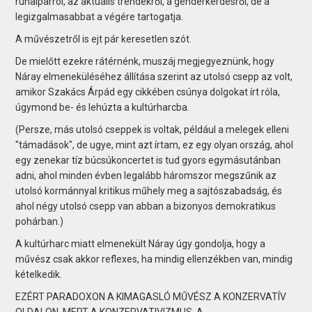
ruhaiparról, az aktuális trendekről, a genderkérdésről, de a
legizgalmasabbat a végére tartogatja.
A művészetről is ejt pár keresetlen szót.
De mielőtt ezekre rátérnénk, muszáj megjegyeznünk, hogy
Náray elmeneküléséhez állítása szerint az utolsó csepp az volt,
amikor Szakács Árpád egy cikkében csúnya dolgokat írt róla,
úgymond be- és lehúzta a kultúrharcba.
(Persze, más utolsó cseppek is voltak, például a melegek elleni
"támadások", de ugye, mint azt írtam, ez egy olyan ország, ahol
egy zenekar tíz búcsúkoncertet is tud gyors egymásutánban
adni, ahol minden évben legalább háromszor megszűnik az
utolsó kormánnyal kritikus műhely meg a sajtószabadság, és
ahol négy utolsó csepp van abban a bizonyos demokratikus
pohárban.)
A kultúrharc miatt elmenekült Náray úgy gondolja, hogy a
művész csak akkor reflexes, ha mindig ellenzékben van, mindig
kételkedik.
EZÉRT PARADOXON A KIMAGASLÓ MŰVÉSZ A KONZERVATÍV
OLDALON, MERT A KONZERVATIVIZMUS, A