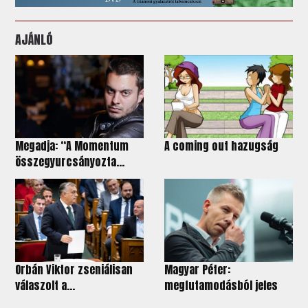
AJÁNLÓ
Megadja: “A Momentum
A coming out hazugság
összegyurcsányozta...
Orbán Viktor zseniálisan
Magyar Péter:
válaszolt a...
megfutamodásból jeles