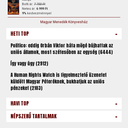
Bolti ár:
7 700 Ft
Netes ár:
6 999 Ft
9%
kedvezménnyel
Magyar Menedék Könyvesház
-
HETI TOP
Politico: eddig Orbán Viktor háta mögé bújhattak az
uniós államok, most szétesőben az egység (6444)
Így vagy úgy (2912)
A Human Rights Watch is figyelmeztető üzenetet
küldött Magyar Péteréknek, bukhatjuk az uniós
pénzeket (2103)
-
HAVI TOP
-
NÉPSZERŰ TARTALMAK