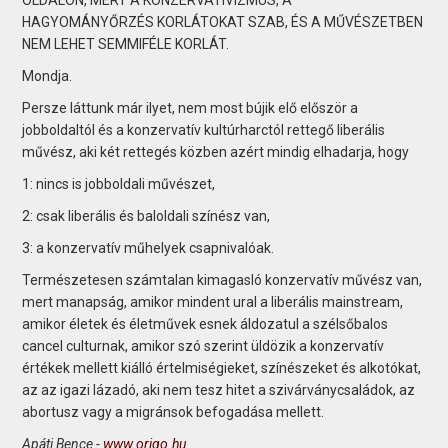
HAGYOMÁNYŐRZÉS KORLÁTOKAT SZAB, ÉS A MŰVÉSZETBEN
NEM LEHET SEMMIFÉLE KORLÁT.
Mondja.
Persze láttunk már ilyet, nem most bújik elő először a
jobboldaltól és a konzervatív kultúrharctól rettegő liberális
művész, aki két rettegés közben azért mindig elhadarja, hogy
1: nincs is jobboldali művészet,
2: csak liberális és baloldali színész van,
3: a konzervatív műhelyek csapnivalóak.
Természetesen számtalan kimagasló konzervatív művész van,
mert manapság, amikor mindent ural a liberális mainstream,
amikor életek és életművek esnek áldozatul a szélsőbalos
cancel culturnak, amikor szó szerint üldözik a konzervatív
értékek mellett kiálló értelmiségieket, színészeket és alkotókat,
az az igazi lázadó, aki nem tesz hitet a szivárványcsaládok, az
abortusz vagy a migránsok befogadása mellett.
Apáti Bence -
www.origo.hu