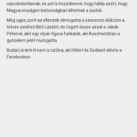
népvándorlásnak, és azt is hozzátenné, hogy hálás azért, hogy
Magyarországon biztonságban élhetnek a zsidók.
Meg ugye, pont az ellenzék támogatta a szerencsi időközin a
tetves zsidózó Bíró Lászlót, és fogott össze azzal a Jakab
Péterrel, akit egy olyan figura furikázik, aki Auschwitzban a
győzelem jelét mutogatta.
Budai Lórántról nem is szólva, aki Hitlert és Szálasit idézte a
Facebookon.