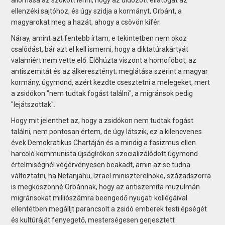
ellenzéki sajtóhoz, és úgy szidja a kormányt, Orbánt, a
magyarokat meg a hazát, ahogy a csövön kifér.
Náray, amint azt fentebb írtam, e tekintetben nem okoz
csalódást, bár azt el kell ismerni, hogy a diktatúrakártyát
valamiért nem vette elő. Előhúzta viszont a homofóbot, az
antiszemitát és az álkeresztényt; meglátása szerint a magyar
kormány, úgymond, azért kezdte csesztetni a melegeket, mert
a zsidókon "nem tudtak fogást találni", a migránsok pedig
"lejátszottak".
Hogy mit jelenthet az, hogy a zsidókon nem tudtak fogást
találni, nem pontosan értem, de úgy látszik, ez a kilencvenes
évek Demokratikus Chartáján és a mindig a fasizmus ellen
harcoló kommunista újságírókon szocializálódott úgymond
értelmiségnél végérvényesen beakadt, amin az se tudna
változtatni, ha Netanjahu, Izrael miniszterelnöke, századszorra
is megköszönné Orbánnak, hogy az antiszemita muzulmán
migránsokat milliószámra beengedő nyugati kollégáival
ellentétben megálljt parancsolt a zsidó emberek testi épségét
és kultúráját fenyegető, mesterségesen gerjesztett