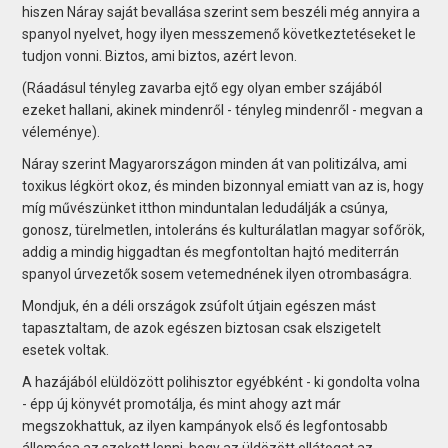
hiszen Náray saját bevallása szerint sem beszéli még annyira a
spanyol nyelvet, hogy ilyen messzemenő következtetéseket le
tudjon vonni. Biztos, ami biztos, azért levon.
(Ráadásul tényleg zavarba ejtő egy olyan ember szájából
ezeket hallani, akinek mindenről - tényleg mindenről - megvan a
véleménye).
Náray szerint Magyarországon minden át van politizálva, ami
toxikus légkört okoz, és minden bizonnyal emiatt van az is, hogy
míg művészünket itthon minduntalan ledudálják a csúnya,
gonosz, türelmetlen, intoleráns és kulturálatlan magyar sofőrök,
addig a mindig higgadtan és megfontoltan hajtó mediterrán
spanyol úrvezetők sosem vetemednének ilyen otrombaságra.
Mondjuk, én a déli országok zsúfolt útjain egészen mást
tapasztaltam, de azok egészen biztosan csak elszigetelt
esetek voltak.
A hazájából elüldözött polihisztor egyébként - ki gondolta volna
- épp új könyvét promotálja, és mint ahogy azt már
megszokhattuk, az ilyen kampányok első és legfontosabb
állomása az szokott lenni, hogy az üldözött ellátogat az