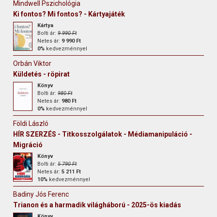
Mindwell Pszichológia
Ki fontos? Mi fontos? - Kártyajáték
Kártya
Bolti ár:
9 990 Ft
Netes ár:
9 990 Ft
0%
kedvezménnyel
Orbán Viktor
Küldetés - röpirat
Könyv
Bolti ár:
980 Ft
Netes ár:
980 Ft
0%
kedvezménnyel
Földi László
HÍR SZERZÉS - Titkosszolgálatok - Médiamanipuláció -
Migráció
Könyv
Bolti ár:
5 790 Ft
Netes ár:
5 211 Ft
10%
kedvezménnyel
Badiny Jós Ferenc
Trianon és a harmadik világháború - 2025-ös kiadás
Könyv