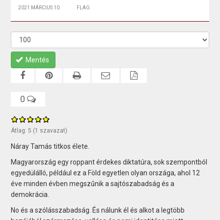
2021 MÁRCIUS 10.
FLAG
Mentés
0
Átlag:
5
(
1
szavazat)
Náray Tamás titkos élete.
Magyarország egy roppant érdekes diktatúra, sok szempontból
egyedülálló, például ez a Föld egyetlen olyan országa, ahol 12
éve minden évben megszűnik a sajtószabadság és a
demokrácia.
No és a szólásszabadság. És nálunk él és alkot a legtöbb