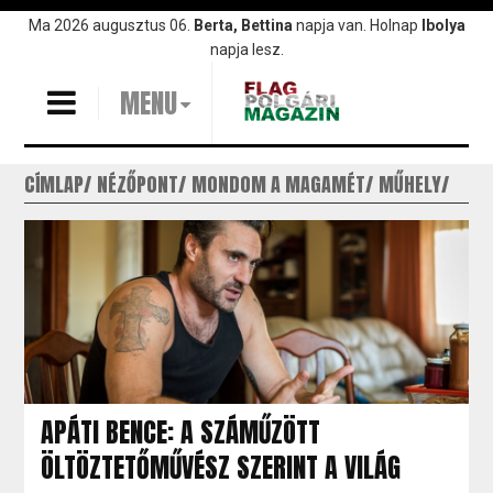
Ugrás
Ma 2026 augusztus 06.
Berta, Bettina
napja van. Holnap
Ibolya
a
napja lesz.
tartalomra
MENU
CÍMLAP
NÉZŐPONT
MONDOM A MAGAMÉT
MŰHELY
APÁTI BENCE: A SZÁMŰZÖTT
ÖLTÖZTETŐMŰVÉSZ SZERINT A VILÁG