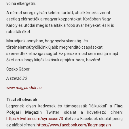
volna elkergetni.
A német sereg nyilván keletre tartott, ahol kémeik szerint
esetleg elérhették a magyar központokat. Korábban Nagy
Károly és utódai meg is találták a főbb avar helyeket, és ki is
rabolták őket.
Maradjunk annyiban, hogy nyelvrokonság- és
történelembütykölőink újabb megrendítő csapásokat
szenvedtek el az igazságtól. Ez persze most sem indítja majd
őket arra, hogy kiírják lakásuk ajtajára: bocs, hazám!
Czakó Gábor
A szerző író
www.magyaridok.hu
Tisztelt olvasók!
Legyenek olyan kedvesek és támogassák "lájkukkal" a
Flag
Polgári Magazin
Twitter oldalát a következő címen:
https://twitter.com/syracuse73
. illetve a Facebook oldalát pedig
az alábbi címen:
https://www.facebook.com/flagmagazin