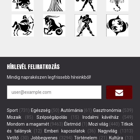
HÍRLEVÉL FELIRATKOZÁS
Mindig naprakészen legfrissebb híreinkből!
Sport
(731)
Egészség
(50)
Autómánia
(61)
Gasztronómia
(539)
Mozaik
(85)
Szépségápolás
(15)
Irodalmi kávéház
(549)
Mondom a magamét
(9463)
Életmód
(1)
Mozi világ
(440)
Titkok
és talányok
(12)
Emberi kapcsolatok
(36)
Nagyvilág
(1313)
Vetítő
(30)
Jobbegyenes
(3294)
Történelem
(21)
Kultúra
(13)