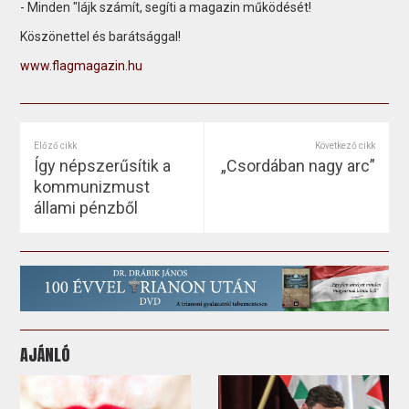
- Minden "lájk számít, segíti a magazin működését!
Köszönettel és barátsággal!
www.flagmagazin.hu
Előző cikk
Következő cikk
Így népszerűsítik a
„Csordában nagy arc”
kommunizmust
állami pénzből
AJÁNLÓ