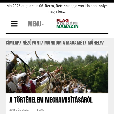
Ugrás
Ma 2026 augusztus 06.
Berta, Bettina
napja van. Holnap
Ibolya
a
napja lesz.
tartalomra
MENU
CÍMLAP
NÉZŐPONT
MONDOM A MAGAMÉT
MŰHELY
A TÖRTÉNELEM MEGHAMISÍTÁSÁRÓL
2018 JÚLIUS 20.
FLAG