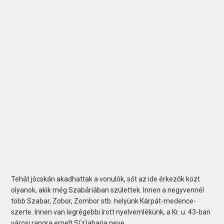
Tehát jócskán akadhattak a vonulók, sőt az ide érkezők közt
olyanok, akik még Szabáriában születtek. Innen a negyvennél
több Szabar, Zobor, Zombor stb. helyünk Kárpát-medence-
szerte. Innen van legrégebbi írott nyelvemlékünk, a Kr. u. 43-ban
városi rangra emelt S(z)abaria neve.