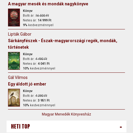
A magyar mesék és mondák nagykönyve
Könyv
Bolti ár:
16 500 Ft
Netes ár:
14 999 Ft
9%
kedvezménnyel
Lipták Gábor
Sárkányfészek - Észak-magyarországi regék, mondák,
történetek
Könyv
Bolti ár:
4 490 Ft
Netes ár:
4 041 Ft
10%
kedvezménnyel
Gál Vilmos
Egy áldott jó ember
Könyv
Bolti ár:
4 390 Ft
Netes ár:
3 951 Ft
10%
kedvezménnyel
Magyar Menedék Könyvesház
-
HETI TOP