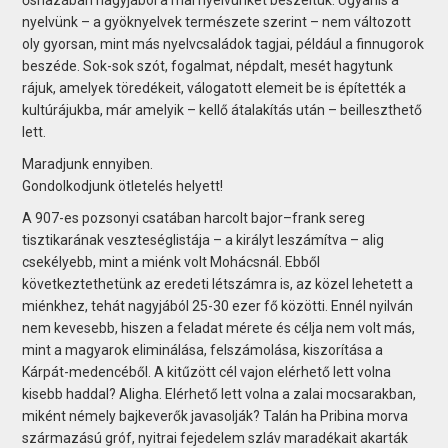
nyelvünk – a gyöknyelvek természete szerint – nem változott
oly gyorsan, mint más nyelvcsaládok tagjai, például a finnugorok
beszéde. Sok-sok szót, fogalmat, népdalt, mesét hagytunk
rájuk, amelyek töredékeit, válogatott elemeit be is építették a
kultúrájukba, már amelyik – kellő átalakítás után – beilleszthető
lett.
Maradjunk ennyiben.
Gondolkodjunk ötletelés helyett!
A 907-es pozsonyi csatában harcolt bajor–frank sereg
tisztikarának veszteséglistája – a királyt leszámítva – alig
csekélyebb, mint a miénk volt Mohácsnál. Ebből
következtethetünk az eredeti létszámra is, az közel lehetett a
miénkhez, tehát nagyjából 25-30 ezer fő közötti. Ennél nyilván
nem kevesebb, hiszen a feladat mérete és célja nem volt más,
mint a magyarok eliminálása, felszámolása, kiszorítása a
Kárpát-medencéből. A kitűzött cél vajon elérhető lett volna
kisebb haddal? Aligha. Elérhető lett volna a zalai mocsarakban,
miként némely bajkeverők javasolják? Talán ha Pribina morva
származású gróf, nyitrai fejedelem szláv maradékait akarták