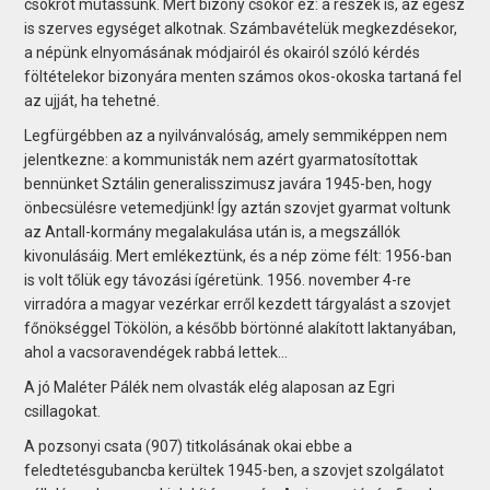
csokrot mutassunk. Mert bizony csokor ez: a részek is, az egész
is szerves egységet alkotnak. Számbavételük megkezdésekor,
a népünk elnyomásának módjairól és okairól szóló kérdés
föltételekor bizonyára menten számos okos-okoska tartaná fel
az ujját, ha tehetné.
Legfürgébben az a nyilvánvalóság, amely semmiképpen nem
jelentkezne: a kommunisták nem azért gyarmatosítottak
bennünket Sztálin generalisszimusz javára 1945-ben, hogy
önbecsülésre vetemedjünk! Így aztán szovjet gyarmat voltunk
az Antall-kormány megalakulása után is, a megszállók
kivonulásáig. Mert emlékeztünk, és a nép zöme félt: 1956-ban
is volt tőlük egy távozási ígéretünk. 1956. november 4-re
virradóra a magyar vezérkar erről kezdett tárgyalást a szovjet
főnökséggel Tökölön, a később börtönné alakított laktanyában,
ahol a vacsoravendégek rabbá lettek…
A jó Maléter Pálék nem olvasták elég alaposan az Egri
csillagokat.
A pozsonyi csata (907) titkolásának okai ebbe a
feledtetésgubancba kerültek 1945-ben, a szovjet szolgálatot