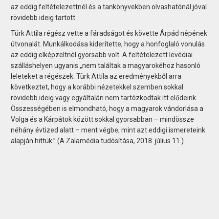
az eddig feltételezettnél és a tankönyvekben olvashatónál jóval
rövidebb ideig tartott.
Türk Attila régész vette a fáradságot és követte Árpád népének
útvonalát. Munkálkodása kiderítette, hogy a honfoglaló vonulás
az eddig elképzeltnél gyorsabb volt. A feltételezett levédiai
szálláshelyen ugyanis „nem találtak a magyarokéhoz hasonló
leleteket a régészek. Türk Attila az eredményekből arra
következtet, hogy a korábbi nézetekkel szemben sokkal
rövidebb ideig vagy egyáltalán nem tartózkodtak itt elődeink.
Összességében is elmondható, hogy a magyarok vándorlása a
Volga és a Kárpátok között sokkal gyorsabban – mindössze
néhány évtized alatt – ment végbe, mint azt eddigi ismereteink
alapján hittük.” (A Zalamédia tudósítása, 2018. július 11.)