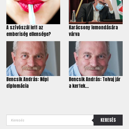
A szívószál lett az
Karácsony lemondására
emberiség ellensége?
várva
Bencsik András: Népi
Bencsik András: Tolvaj jár
diplomácia
a kertek...
KERESÉS