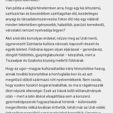
Van példa a világtörténelemben arra, hogy egy kis létszámú,
szétszórtan és beszédében széttagoltan élő, kezdetleges
anyagi és társadalomszervezési fokon élő nép egy nálánál
minden tekintetben igényesebb, haladóbb, iparűző-kereskedő,
városlakó nemzet nyelvadója legyen?
Akit a kérdés komolyan érdekel, nézze meg az Urál menti,
úgynevezett Szintasta-kultúra városait, kapcsolt részeit és
egyéb leleteit. Földvárai éppen olyan eljárással – gerendaváz,
döngölt földtöltés, gyeptéglaburkolat – készültek, mint a
Tiszaalpár és Szabolcs köz­ség melletti földvárak.
Hogy az ugor–magyar kultúraátadási irány híresztelése hazug,
annak további bizonyítékai a honfoglalás kori és az azt
megelőző időből származó rótt nyelvemlékeink. Nem csoda,
hogy ezekre tücsköt-bogarat kiabáltak, és ma is rágalmazzák
őket népünk ellenségei. Ezek az írások kellő előtanulmányok
után – mert a latin ábécé elsajátítása sem a korszerű
gyermektápszerek fogyasztásával történik – különösebb
megerőltetés nélkül kiválóan érthetők, tehát már az Urál-vidéki
őshazában nagyjából a mai nyelvünket beszéltük. Ugyanis a