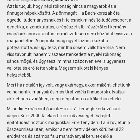
Azt is tudjuk, hogy népi rokonság nincs a magyarok és a
finnugor népek között. Az önmagát – a Bach-korszak óta –
egyedül tudományosnak és hitelesnek minősítő tudóscsoport a
genetika, a zenekutatás, a régészet stb. részéről ért kemény
csapások sorozata után természetesen nem húzódott vissza a
magánéletbe. A néprokonság ügyét lazán a kukába
pottyantotta, és úgy tesz, mintha sosem vallotta volna. Nem
visszavonult, hanem visszasettenkedett a nyelvi rokonság
sánca mögé, és úgy tesz, mintha százötven éve is ugyanezt
vallotta és erőltette volna. Mégsem siklott ki kényes
helyzetéből.
Mert ha netalán így volt, vagy akárhogy, akkor miként lehettünk
volna hantik, manysik és más Urál-vidéki finnugorok atyafijai,
akik ebben az időben, meg még utána is a kőkorban éltek?
Mi pedig – mármint őseink – az Urál-térségbe érkezésünk
idején, Kr. e. 2000 tájékán bronzművességet és fejlett
építőtudást hoztunk magunkkal. Erre fény derült a Szovjet­unió
összeomlása után, amikor az említett vidéken körülbelül 22
erődváros és számos falu maradványai kerültek elő a