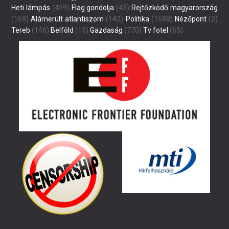
Heti lámpás
(459)
Flag gondolja
(43)
Rejtőzködő magyarország
(168)
Alámerült atlantiszom
(142)
Politika
(1588)
Nézőpont
(2)
Tereb
(146)
Belföld
(13)
Gazdaság
(770)
Tv fotel
(65)