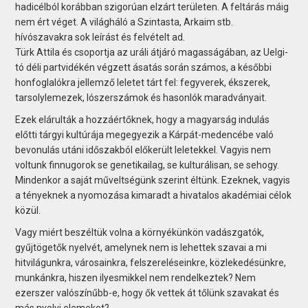
hadicélból korábban szigorúan elzárt területen. A feltárás máig
nem ért véget. A világháló a Szintasta, ­Arkaim stb.
hívószavakra sok leírást és felvételt ad.
Türk Attila és csoportja az uráli átjáró magasságában, az Uelgi-
tó déli partvidékén végzett ásatás során számos, a későbbi
honfoglalókra jellemző leletet tárt fel: fegyverek, ékszerek,
tarsolylemezek, lószerszámok és hasonlók maradványait.
Ezek elárulták a hozzáértőknek, hogy a magyarság indulás
előtti tárgyi kultúrája megegyezik a Kárpát-medencébe való
bevonulás utáni időszakból előkerült leletekkel. Vagyis nem
voltunk finnugorok se genetikailag, se kulturálisan, se sehogy.
Mindenkor a saját műveltségünk szerint éltünk. Ezeknek, vagyis
a tényeknek a nyomozása kimaradt a hivatalos akadémiai célok
közül.
Vagy miért beszéltük volna a környékünkön vadászgatók,
gyűjtögetők nyelvét, amelynek nem is lehettek szavai a mi
hitvilágunkra, városainkra, felszereléseinkre, közlekedésünkre,
munkánkra, hiszen ilyesmikkel nem rendelkeztek? Nem
ezerszer valószínűbb-e, hogy ők vettek át tőlünk szavakat és
más nyelvi elemeket?