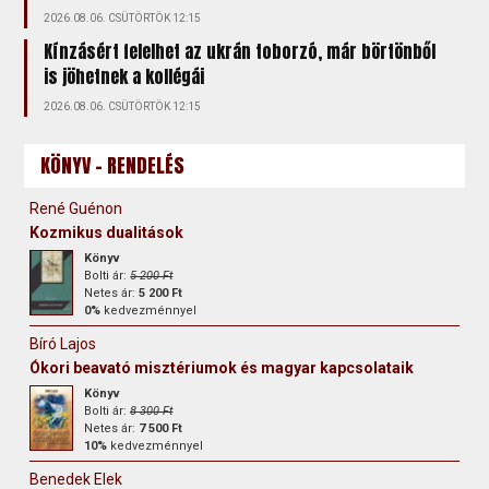
2026.08.06. CSÜTÖRTÖK 12:15
Kínzásért felelhet az ukrán toborzó, már börtönből
is jöhetnek a kollégái
2026.08.06. CSÜTÖRTÖK 12:15
KÖNYV - RENDELÉS
René Guénon
Kozmikus dualitások
Könyv
Bolti ár:
5 200 Ft
Netes ár:
5 200 Ft
0%
kedvezménnyel
Bíró Lajos
Ókori beavató misztériumok és magyar kapcsolataik
Könyv
Bolti ár:
8 300 Ft
Netes ár:
7 500 Ft
10%
kedvezménnyel
Benedek Elek