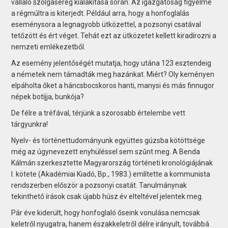
vállaló szolgasereg kialakítása során. Az igazgatóság figyelme
a régmúltra is kiterjedt. Például arra, hogy a honfoglalás
eseménysora a legnagyobb ütközettel, a pozsonyi csatával
tetőzött és ért véget. Tehát ezt az ütközetet kellett kiradírozni a
nemzeti emlékezetből.
Az esemény jelentőségét mutatja, hogy utána 123 esztendeig
a németek nem támadták meg hazánkat. Miért? Oly keményen
elpáholta őket a háncsbocskoros hanti, manysi és más finnugor
népek botíjja, bunkója?
De félre a tréfával, térjünk a szorosabb értelembe vett
tárgyunkra!
Nyelv- és történettudományunk együttes gúzsba kötöttsége
még az úgynevezett enyhüléssel sem szűnt meg. A Benda
Kálmán szerkesztette Magyarország történeti kronológiá­jának
I. kötete (Akadémiai Kiadó, Bp., 1983.) említette a kommunista
rendszerben először a pozsonyi csatát. Tanulmánynak
tekinthető írások csak újabb húsz év elteltével jelentek meg.
Pár éve kiderült, hogy honfoglaló őseink vonulása nemcsak
keletről nyugatra, hanem északkeletről délre irányult, továbbá