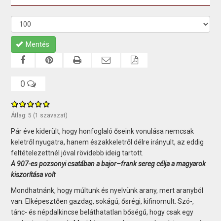
Mentés
0
Átlag:
5
(
1
szavazat)
Pár éve kiderült, hogy honfoglaló őseink vonulása nemcsak
keletről nyugatra, hanem északkeletről délre irányult, az eddig
feltételezettnél jóval rövidebb ideig tartott.
A 907-es pozsonyi csatában a bajor–frank sereg célja a magyarok
kiszorítása volt
Mondhatnánk, hogy múltunk és nyelvünk arany, mert aranyból
van. Elképesztően gazdag, sokágú, ősrégi, kifinomult. Szó-,
tánc- és népdalkincse beláthatatlan bőségű, hogy csak egy