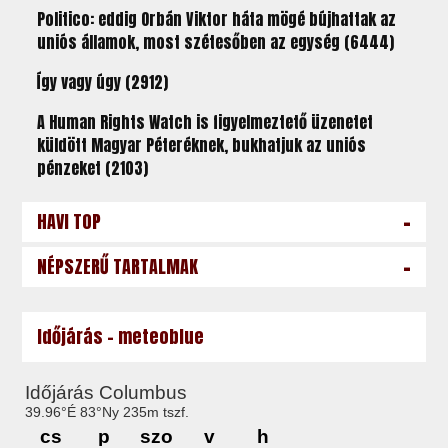
Politico: eddig Orbán Viktor háta mögé bújhattak az
uniós államok, most szétesőben az egység (6444)
Így vagy úgy (2912)
A Human Rights Watch is figyelmeztető üzenetet
küldött Magyar Péteréknek, bukhatjuk az uniós
pénzeket (2103)
-
HAVI TOP
-
NÉPSZERŰ TARTALMAK
Időjárás - meteoblue