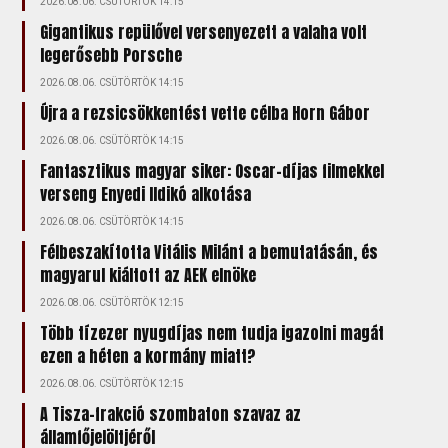
2026.08.06. CSÜTÖRTÖK 14:15
Gigantikus repülővel versenyezett a valaha volt
legerősebb Porsche
2026.08.06. CSÜTÖRTÖK 14:15
Újra a rezsicsökkentést vette célba Horn Gábor
2026.08.06. CSÜTÖRTÖK 14:15
Fantasztikus magyar siker: Oscar-díjas filmekkel
verseng Enyedi Ildikó alkotása
2026.08.06. CSÜTÖRTÖK 14:15
Félbeszakította Vitális Milánt a bemutatásán, és
magyarul kiáltott az AEK elnöke
2026.08.06. CSÜTÖRTÖK 12:15
Több tízezer nyugdíjas nem tudja igazolni magát
ezen a héten a kormány miatt?
2026.08.06. CSÜTÖRTÖK 12:15
A Tisza-frakció szombaton szavaz az
államfőjelöltjéről