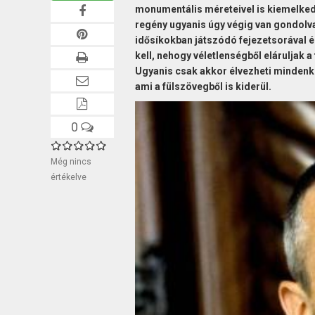
monumentális méreteivel is kiemelkedi
regény ugyanis úgy végig van gondolv
idősíkokban játszódó fejezetsorával 
kell, nehogy véletlenségből eláruljak 
Ugyanis csak akkor élvezheti mindenki
ami a fülszövegből is kiderül.
0
Még nincs
értékelve