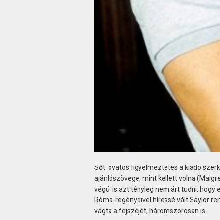
Sőt: óvatos figyelmeztetés a kiadó szer
ajánlószövege, mint kellett volna (Maigr
végül is azt tényleg nem árt tudni, hogy
Róma-regényeivel híressé vált Saylor re
vágta a fejszéjét, háromszorosan is.