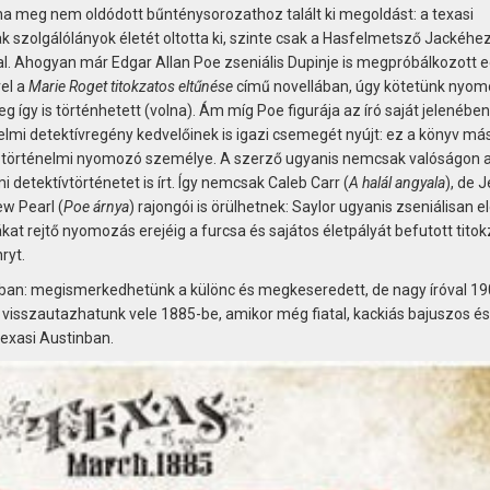
a meg nem oldódott bűnténysorozathoz talált ki megoldást: a texasi
k szolgálólányok életét oltotta ki, szinte csak a Hasfelmetsző Jackéhe
val. Ahogyan már Edgar Allan Poe zseniális Dupinje is megpróbálkozott 
el a
Marie Roget titokzatos eltűnése
című novellában, úgy kötetünk nyomo
eg így is történhetett (volna). Ám míg Poe figurája az író saját jelenében
nelmi detektívregény kedvelőinek is igazi csemegét nyújt: ez a könyv má
a történelmi nyomozó személye. A szerző ugyanis nemcsak valóságon a
i detektívtörténetet is írt. Így nemcsak Caleb Carr (
A halál angyala
), de 
ew Pearl (
Poe árnya
) rajongói is örülhetnek: Saylor ugyanis zseniálisan el
at rejtő nyomozás erejéig a furcsa és sajátos életpályát befutott tito
ryt.
íkban: megismerkedhetünk a különc és megkeseredett, de nagy íróval 1
 visszautazhatunk vele 1885-be, amikor még fiatal, kackiás bajuszos és
texasi Austinban.