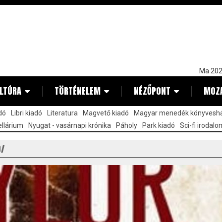
Ma 202
LTÚRA
TÖRTÉNELEM
NÉZŐPONT
MOZ
dó
Libri kiadó
Literatura
Magvető kiadó
Magyar menedék könyvesh
llárium
Nyugat - vasárnapi krónika
Páholy
Park kiadó
Sci-fi irodalo
Ó