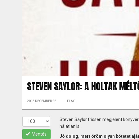
STEVEN SAYLOR: A HOLTAK MÉL
2013 DECEMBER 22.
FLAG
Steven Saylor frissen megjelent könyvérő
hálátlan is.
Mentés
Jó dolog, mert öröm olyan kötetet aján