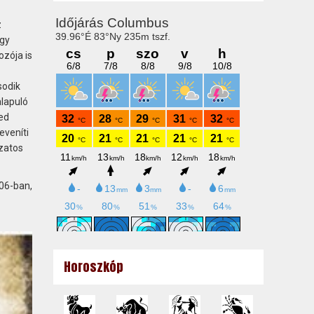
z
egy
zója is
sodik
lapuló
Jed
eveníti
kzatos
906-ban,
Horoszkóp