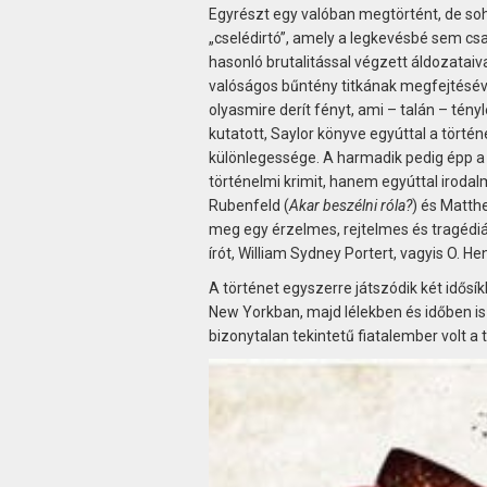
Egyrészt egy valóban megtörtént, de soh
„cselédirtó”, amely a legkevésbé sem csa
hasonló brutalitással végzett áldozatai
valóságos bűntény titkának megfejtésév
olyasmire derít fényt, ami – talán – tényl
kutatott, Saylor könyve egyúttal a törté
különlegessége. A harmadik pedig épp 
történelmi krimit, hanem egyúttal irodalm
Rubenfeld (
Akar beszélni róla?
) és Matth
meg egy érzelmes, rejtelmes és tragédiák
írót, William Sydney Portert, vagyis O. Hen
A történet egyszerre játszódik két idős
New Yorkban, majd lélekben és időben is
bizonytalan tekintetű fiatalember volt a 