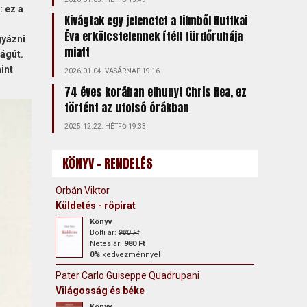
 ez a
Kivágtak egy jelenetet a filmből Ruttkai
Éva erkölcstelennek ítélt fürdőruhája
gyázni
miatt
ságút.
int
2026.01.04. VASÁRNAP 19:16
74 éves korában elhunyt Chris Rea, ez
történt az utolsó órákban
2025.12.22. HÉTFŐ 19:33
KÖNYV - RENDELÉS
Orbán Viktor
Küldetés - röpirat
Könyv
Bolti ár:
980 Ft
Netes ár:
980 Ft
0%
kedvezménnyel
Pater Carlo Guiseppe Quadrupani
Világosság és béke
Könyv