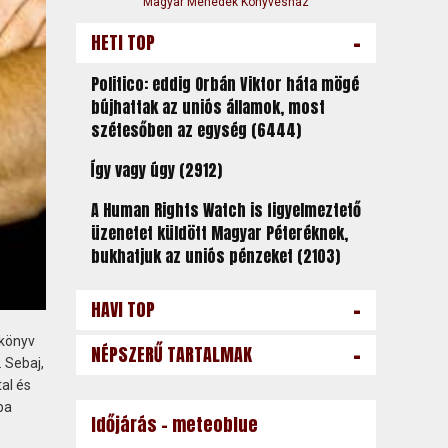
Magyar Menedék Könyvesház
-
HETI TOP
Politico: eddig Orbán Viktor háta mögé
bújhattak az uniós államok, most
szétesőben az egység (6444)
Így vagy úgy (2912)
A Human Rights Watch is figyelmeztető
üzenetet küldött Magyar Péteréknek,
bukhatjuk az uniós pénzeket (2103)
-
HAVI TOP
 könyv
-
NÉPSZERŰ TARTALMAK
 Sebaj,
al és
ba
Időjárás - meteoblue