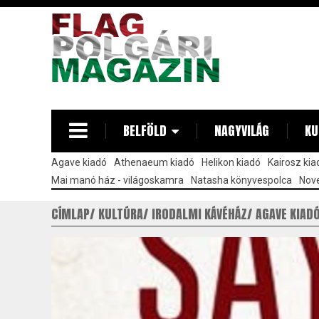
Ugrás
a
tartalomra
BELFÖLD
NAGYVILÁG
KU
Agave kiadó
Athenaeum kiadó
Helikon kiadó
Kairosz kia
Mai manó ház - világoskamra
Natasha könyvespolca
Nove
CÍMLAP
KULTÚRA
IRODALMI KÁVÉHÁZ
AGAVE KIAD