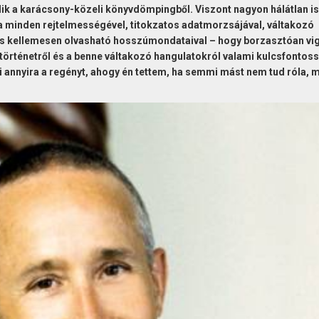
k a karácsony-közeli könyvdömpingből. Viszont nagyon hálátlan is:
a minden rejtelmességével, titokzatos adatmorzsájával, váltakozó
és kellemesen olvasható hosszúmondataival – hogy borzasztóan vi
a történetről és a benne váltakozó hangulatokról valami kulcsfontos
 annyira a regényt, ahogy én tettem, ha semmi mást nem tud róla, m