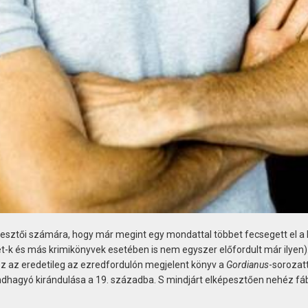
kesztői számára, hogy már megint egy mondattal többet fecsegett el a
et-k és más krimikönyvek esetében is nem egyszer előfordult már ilyen).
 ez az eredetileg az ezredfordulón megjelent könyv a
Gordianus
-sorozatt
ndhagyó kirándulása a 19. századba. S mindjárt elképesztően nehéz fá