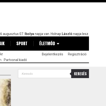
6 augusztus 07.
Ibolya
napja van. Holnap
László
napja lesz.
AIK
SPORT
ÉLETMÓD
áz
Bejelentkezés
Regisztráció
m
Partvonal kiadó
KERESÉS