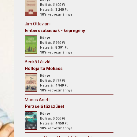
Bolti ár:
3 600 Ft
Netes ár:
3 240 Ft
10%
kedvezménnyel
Jim Ottaviani
Emberszabásúak - képregény
Könyv
Bolti ár:
5 990 Ft
Netes ár:
5 391 Ft
10%
kedvezménnyel
Benkő László
Hollójárta Mohács
Könyv
Bolti ár:
5 499 Ft
Netes ár:
4 949 Ft
10%
kedvezménnyel
Monos Anett
Perzselő tűzszünet
Könyv
Bolti ár:
5 500 Ft
Netes ár:
4 950 Ft
10%
kedvezménnyel