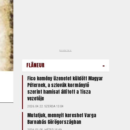
hirdetés
-
FLÂNEUR
Fico kemény üzenetet küldött Magyar
Péternek, a szlovák kormányfő
szerint hamisat állított a Tisza
vezetője
2026.04.22. SZERDA 13:04
Mutatjuk, mennyit kereshet Varga
Barnabás Görögországban
2026.01.05. HÉTFŐ 15:49