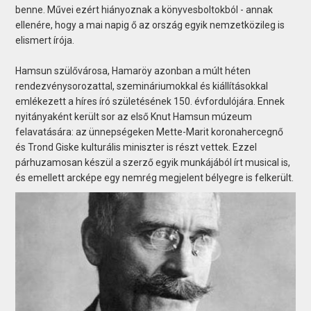
benne. Művei ezért hiányoznak a könyvesboltokból - annak
ellenére, hogy a mai napig ő az ország egyik nemzetközileg is
elismert írója.
Hamsun szülővárosa, Hamaröy azonban a múlt héten
rendezvénysorozattal, szemináriumokkal és kiállításokkal
emlékezett a híres író születésének 150. évfordulójára. Ennek
nyitányaként került sor az első Knut Hamsun múzeum
felavatására: az ünnepségeken Mette-Marit koronahercegnő
és Trond Giske kulturális miniszter is részt vettek. Ezzel
párhuzamosan készül a szerző egyik munkájából írt musical is,
és emellett arcképe egy nemrég megjelent bélyegre is felkerült.