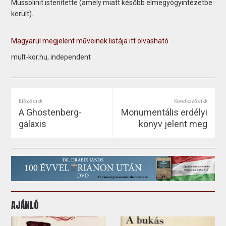
Mussolinit istenítette (amely miatt később elmegyógyintézetbe
került).
Magyarul megjelent műveinek listája itt olvasható
mult-kor.hu, independent
Előző cikk
Következő cikk
A Ghostenberg-
Monumentális erdélyi
galaxis
könyv jelent meg
AJÁNLÓ