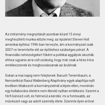
Az intézmény megnyitását azonban közel 15 évnyi
megfeszített munka előzte meg: az épületet Steven Holl
amerikai építész 1996-ban tervezte, ám a kormányzat csak
2007-re teremtette elő az építéshez szükséges pénzt. A
financiális nehézségeket főként a politikai aggályok okozták:
ehhez ugyanis arra volt szükség, hogy már csak a híres íróra
emlékezzenek és megbocsássanak az árulónak.
Sokan a mai napig nem felejtenek: Baruch Tenembaum, a
Nemzetközi Raoul Wallenberg Alapítvány egyik alapítója nyílt
levélben tiltakozott a kormányzatnál a lépés ellen, mondván:
egy kollaboráns életére nem illendő nyíltan emlékezni. Szerint a
férfi bűnöző volt, és felmerül a kérdés: mi a fontosabb, az
művészet vagy az adott személy élete. Szerinte ilyen erővel