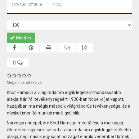
2009 AUGUSZTUS 16.
FLAG
Mentés
0
Még nincs értékelve
Knut Hamsun a világirodalom egyik legellentmondásosabb
alakja: bár írói tevékenységéért 1920-ban Nobel-díjat kapott,
hazájában ma mégis második világháborús tevékenysége, és a
nácikat istenítő munkái miatt gyűlölik.
Norvégia ünnepel, ám Knut Hamsun megítélése a mai napig
ellentétes: egyesek szerint a világirodalom egyik legjelentősebb
alakja, míg mások egy saját országát eláruló vénembert látnak