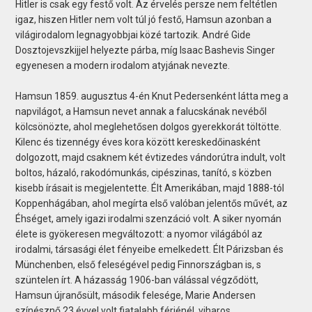
Hitler is csak egy festő volt. Az érvelés persze nem feltétlen
igaz, hiszen Hitler nem volt túl jó festő, Hamsun azonban a
világirodalom legnagyobbjai közé tartozik. André Gide
Dosztojevszkijjel helyezte párba, míg Isaac Bashevis Singer
egyenesen a modern irodalom atyjának nevezte.
Hamsun 1859. augusztus 4-én Knut Pedersenként látta meg a
napvilágot, a Hamsun nevet annak a falucskának nevéből
kölcsönözte, ahol meglehetősen dolgos gyerekkorát töltötte.
Kilenc és tizennégy éves kora között kereskedőinasként
dolgozott, majd csaknem két évtizedes vándorútra indult, volt
boltos, házaló, rakodómunkás, cipészinas, tanító, s közben
kisebb írásait is megjelentette. Élt Amerikában, majd 1888-tól
Koppenhágában, ahol megírta első valóban jelentős művét, az
Éhséget, amely igazi irodalmi szenzáció volt. A siker nyomán
élete is gyökeresen megváltozott: a nyomor világából az
irodalmi, társasági élet fényeibe emelkedett. Élt Párizsban és
Münchenben, első feleségével pedig Finnországban is, s
szüntelen írt. A házasság 1906-ban válással végződött,
Hamsun újranősült, második felesége, Marie Andersen
színésznő 23 évvel volt fiatalabb férjénél, viharos