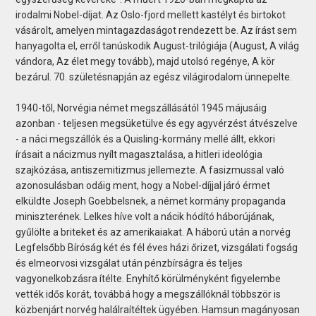
irodalmi Nobel-díjat. Az Oslo-fjord mellett kastélyt és birtokot
vásárolt, amelyen mintagazdaságot rendezett be. Az írást sem
hanyagolta el, erről tanúskodik August-trilógiája (August, A világ
vándora, Az élet megy tovább), majd utolsó regénye, A kör
bezárul. 70. születésnapján az egész világirodalom ünnepelte.
1940-től, Norvégia német megszállásától 1945 májusáig
azonban - teljesen megsüketülve és egy agyvérzést átvészelve
- a náci megszállók és a Quisling-kormány mellé állt, ekkori
írásait a nácizmus nyílt magasztalása, a hitleri ideológia
szajkózása, antiszemitizmus jellemezte. A fasizmussal való
azonosulásban odáig ment, hogy a Nobel-díjjal járó érmet
elküldte Joseph Goebbelsnek, a német kormány propaganda
miniszterének. Lelkes híve volt a nácik hódító háborújának,
gyűlölte a briteket és az amerikaiakat. A háború után a norvég
Legfelsőbb Bíróság két és fél éves házi őrizet, vizsgálati fogság
és elmeorvosi vizsgálat után pénzbírságra és teljes
vagyonelkobzásra ítélte. Enyhítő körülményként figyelembe
vették idős korát, továbbá hogy a megszállóknál többször is
közbenjárt norvég halálraítéltek ügyében. Hamsun magányosan