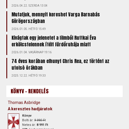
2026.04.22. SZERDA 13:04
Mutatjuk, mennyit kereshet Varga Barnabás
Görögországban
2026.01.05. HÉTFŐ 15:49
Kivágtak egy jelenetet a filmből Ruttkai Éva
erkölcstelennek ítélt fürdőruhája miatt
2026.01.04. VASÁRNAP 19:16
74 éves korában elhunyt Chris Rea, ez történt az
utolsó órákban
2025.12.22. HÉTFŐ 19:33
KÖNYV - RENDELÉS
Thomas Asbridge
A keresztes hadjáratok
Könyv
Bolti ár:
9 990 Ft
Netes ár:
8 991 Ft