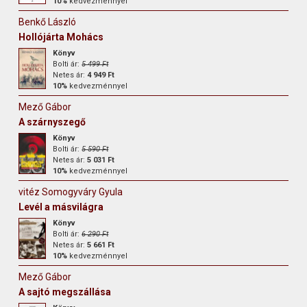
10%
kedvezménnyel
Benkő László
Hollójárta Mohács
Könyv
Bolti ár:
5 499 Ft
Netes ár:
4 949 Ft
10%
kedvezménnyel
Mező Gábor
A szárnyszegő
Könyv
Bolti ár:
5 590 Ft
Netes ár:
5 031 Ft
10%
kedvezménnyel
vitéz Somogyváry Gyula
Levél a másvilágra
Könyv
Bolti ár:
6 290 Ft
Netes ár:
5 661 Ft
10%
kedvezménnyel
Mező Gábor
A sajtó megszállása