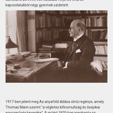
kapcsolatukból négy gyermek született.
1917-ben jelent meg Az anyaföld áldása című regénye, amely
Thomas Mann szerint "a végletes kifinomultság és ősepikai
egyszerűség keveréke". A műért 1920-ban megkapta az