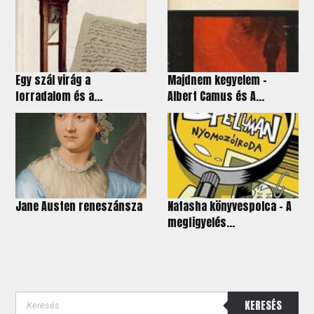
Egy szál virág a
Majdnem kegyelem -
forradalom és a...
Albert Camus és A...
Jane Austen reneszánsza
Natasha könyvespolca - A
megfigyelés...
KERESÉS