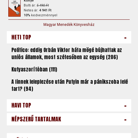
Könyv
Bolti ár:
5 490 Ft
Netes ár:
4 941 Ft
10%
kedvezménnyel
Magyar Menedék Könyvesház
-
HETI TOP
Politico: eddig Orbán Viktor háta mögé bújhattak az
uniós államok, most szétesőben az egység (206)
Kutyaszorítóban (111)
A finnek leleplezése után Putyin már a pánikszoba felé
tart? (94)
-
HAVI TOP
-
NÉPSZERŰ TARTALMAK