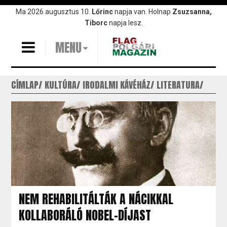
Ugrás
Ma 2026 augusztus 10.
Lőrinc
napja van. Holnap
Zsuzsanna,
a
Tiborc
napja lesz.
tartalomra
MENU
CÍMLAP
KULTÚRA
IRODALMI KÁVÉHÁZ
LITERATURA
NEM REHABILITÁLTÁK A NÁCIKKAL
KOLLABORÁLÓ NOBEL-DÍJAST