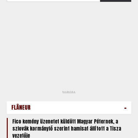
hirdetés
-
FLÂNEUR
Fico kemény üzenetet küldött Magyar Péternek, a
szlovák kormányfő szerint hamisat állított a Tisza
vezetője