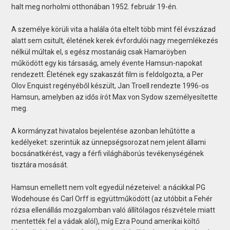
halt meg norholmi otthonában 1952. február 19-én.
A személye körüli vita a halála óta eltelt több mint fél évszázad
alatt sem csitult, életének kerek évfordulói nagy megemlékezés
nélkül múltak el, s egész mostanáig csak Hamaröyben
működött egy kis társaság, amely évente Hamsun-napokat
rendezett. Életének egy szakaszát film is feldolgozta, a Per
Olov Enquist regényéből készült, Jan Troell rendezte 1996-os
Hamsun, amelyben az idős írót Max von Sydow személyesítette
meg.
A kormányzat hivatalos bejelentése azonban lehűtötte a
kedélyeket: szerintük az ünnepségsorozat nem jelent állami
bocsánatkérést, vagy a férfi világháborús tevékenységének
tisztára mosását.
Hamsun emellett nem volt egyedül nézeteivel: a nácikkal PG
Wodehouse és Carl Orff is együttműködött (az utóbbit a Fehér
rózsa ellenállás mozgalomban való állítólagos részvétele miatt
mentették fel a vádak alól), míg Ezra Pound amerikai költő