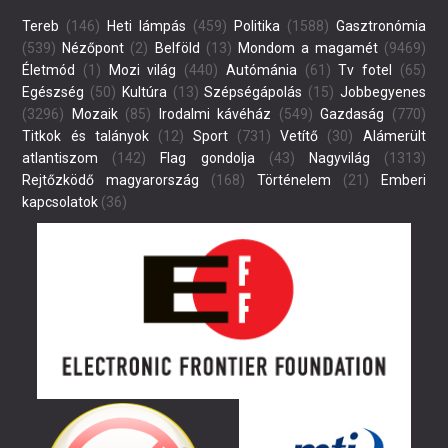
Tereb
(146)
Heti lámpás
(459)
Politika
(1588)
Gasztronómia
(539)
Nézőpont
(2)
Belföld
(13)
Mondom a magamét
(9469)
Életmód
(1)
Mozi világ
(440)
Autómánia
(61)
Tv fotel
(65)
Egészség
(50)
Kultúra
(13)
Szépségápolás
(15)
Jobbegyenes
(3296)
Mozaik
(85)
Irodalmi kávéház
(549)
Gazdaság
(770)
Titkok és talányok
(12)
Sport
(731)
Vetítő
(30)
Alámerült
atlantiszom
(142)
Flag gondolja
(43)
Nagyvilág
(1313)
Rejtőzködő magyarország
(168)
Történelem
(21)
Emberi
kapcsolatok
(36)