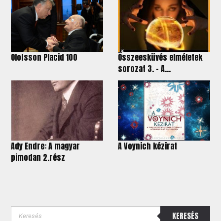
Olofsson Placid 100
Összeesküvés elméletek
sorozat 3. - A...
Ady Endre: A magyar
A Voynich kézirat
pimodan 2.rész
KERESÉS