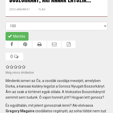
2010 JANUÁR 31.
FLAG
Mentés
0
Még nincs értékelve
Mindenki ismeri az Óz, a csodák csodája meséjét, amelyben
Dorka, a kansasi kislány legyőzi a Gonosz Nyugati Boszorkányt.
Ám az csak a történet egyik oldala. A titokzatos Boszorkányról
semmit sem tudunk. Ő vajon honnét jött? Hogyan lett gonosz?
És egyáltalán, mit jelent gonosznak lenni? Aki elolvassa
Gregory Maguire
csodálatos regényét, az soha többé nem tud