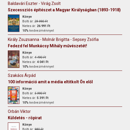
Baldavári Eszter - Virág Zsolt
Szecessziós építészet a Magyar Királyságban (1893-1918)
Könyv
Bolti ár:
29 990 Ft
Netes ár:
26 991 Ft
10%
kedvezménnyel
Király Zsuzsanna - Molnár Brigitta - Sepsey Zsófia
Fedezd fel Munkácsy Mihály művészetét!
Könyv
Bolti ár:
4 490 Ft
Netes ár:
4 041 Ft
10%
kedvezménnyel
Szakács Árpád
100 információ amit a média eltitkolt Ön elől
Könyv
Bolti ár:
5 990 Ft
Netes ár:
5 391 Ft
10%
kedvezménnyel
Orbán Viktor
Küldetés - röpirat
Könyv
Bolti ár:
980 Ft