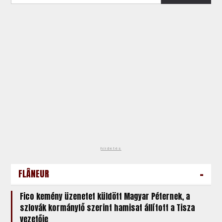
hirdetés
-
FLÂNEUR
Fico kemény üzenetet küldött Magyar Péternek, a
szlovák kormányfő szerint hamisat állított a Tisza
vezetője