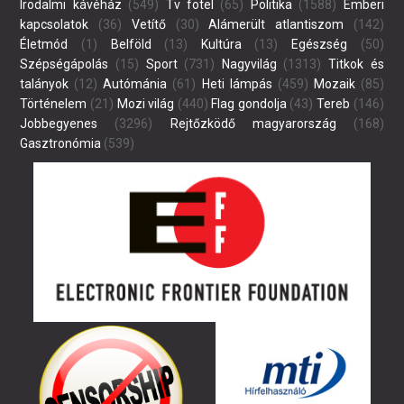
Irodalmi kávéház
(549)
Tv fotel
(65)
Politika
(1588)
Emberi
kapcsolatok
(36)
Vetítő
(30)
Alámerült atlantiszom
(142)
Életmód
(1)
Belföld
(13)
Kultúra
(13)
Egészség
(50)
Szépségápolás
(15)
Sport
(731)
Nagyvilág
(1313)
Titkok és
talányok
(12)
Autómánia
(61)
Heti lámpás
(459)
Mozaik
(85)
Történelem
(21)
Mozi világ
(440)
Flag gondolja
(43)
Tereb
(146)
Jobbegyenes
(3296)
Rejtőzködő magyarország
(168)
Gasztronómia
(539)