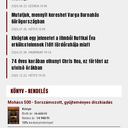
2026.04.22. SZERDA 13:04
Mutatjuk, mennyit kereshet Varga Barnabás
Görögországban
2026.01.05. HÉTFŐ 15:49
Kivágtak egy jelenetet a filmből Ruttkai Éva
erkölcstelennek ítélt fürdőruhája miatt
2026.01.04. VASÁRNAP 19:16
74 éves korában elhunyt Chris Rea, ez történt az
utolsó órákban
2025.12.22. HÉTFŐ 19:33
KÖNYV - RENDELÉS
Mohács 500 - Sorszámozott, gyűjteményes díszkiadás
Könyv
Bolti ár:
16 600 Ft
Netes ár:
14 940 Ft
10%
kedvezménnyel