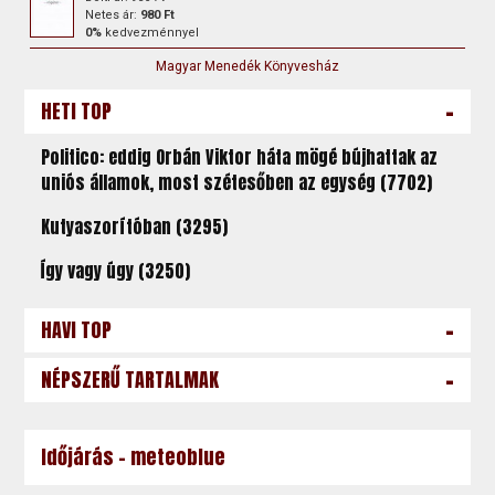
Netes ár:
980 Ft
0%
kedvezménnyel
Magyar Menedék Könyvesház
-
HETI TOP
Politico: eddig Orbán Viktor háta mögé bújhattak az
uniós államok, most szétesőben az egység (7702)
Kutyaszorítóban (3295)
Így vagy úgy (3250)
-
HAVI TOP
-
NÉPSZERŰ TARTALMAK
Időjárás - meteoblue