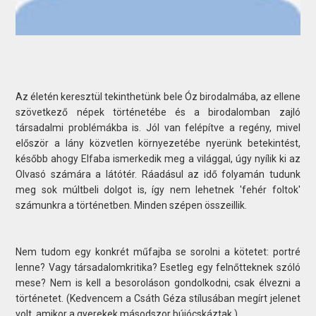
Az életén keresztül tekinthetünk bele Óz birodalmába, az ellene
szövetkező népek történetébe és a birodalomban zajló
társadalmi problémákba is. Jól van felépítve a regény, mivel
először a lány közvetlen környezetébe nyerünk betekintést,
később ahogy Elfaba ismerkedik meg a világgal, úgy nyílik ki az
Olvasó számára a látótér. Ráadásul az idő folyamán tudunk
meg sok múltbeli dolgot is, így nem lehetnek 'fehér foltok'
számunkra a történetben. Minden szépen összeillik.
Nem tudom egy konkrét műfajba se sorolni a kötetet: portré
lenne? Vagy társadalomkritika? Esetleg egy felnőtteknek szóló
mese? Nem is kell a besoroláson gondolkodni, csak élvezni a
történetet. (Kedvencem a Csáth Géza stílusában megírt jelenet
volt, amikor a gyerekek másodszor bújócskáztak.)