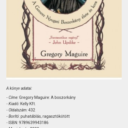
A könyv adatai:
-
Címe:
Gregory Maguire: A boszorkány
-
Kiadó:
Kelly Kft.
-
Oldalszám:
432
-
Borító
: puhatáblás, ragasztókötött
- ISBN: 9789639943186