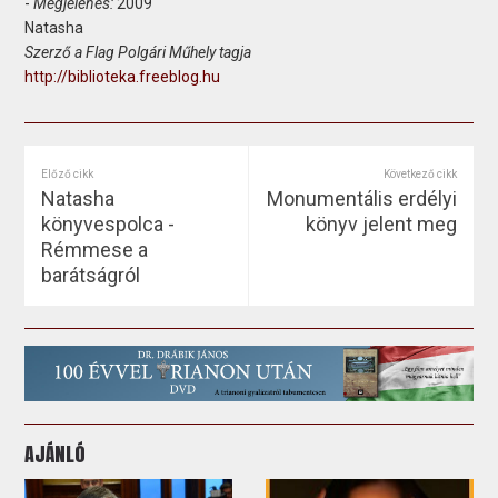
-
Megjelenés:
2009
Natasha
Szerző a Flag Polgári Műhely tagja
http://biblioteka.freeblog.hu
Előző cikk
Következő cikk
Natasha
Monumentális erdélyi
könyvespolca -
könyv jelent meg
Rémmese a
barátságról
AJÁNLÓ