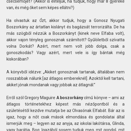
csecsemőjét? (Akkor is elítéljük, ha tudjuk, hogy már 8 gyereke
van, és még őket sem képes ellátni?)
Ha olvastuk az
Óz
t, akkor tudjuk, hogy a Gonosz Nyugati
Boszorkány az ártatlan kislányt és bagázsát terrorizálta. De ha
más szögből nézzük a Boszorkányt (kinek neve Elfaba volt),
akkor vajon tényleg gonosznak számított? Gyűlöletből szívatta
volna Dorkát? Azért, mert nem volt jobb dolga, csak a
gonoszkodás? Vagy azért, mert vele is így bántak még
kiskorában?
A könyvből idézve: „Akiket gonosznak tartanak, általában nem
rosszabbak nálunk [az átlagos embereknél]. Azoktól kell tartani,
akiket jónak mondanak vagy jobbak az átlagnál.”
Erről szól Gregory Maguire
A boszorkány
című könyve – ami az
átlagos történetekhez képest más nézőpontból és a
születésétől kezdve mutatja be az Olvasónak Elfabát. Bár az is
igaz, hogy a nőt csak mások elmondása és gondolatai által
ismerjük meg – legyen az az anyja, az iskolai lakótársa, Glinda,
vagy barátja, Boq. Igazából sosem tudjuk meg, mit gondol, mit