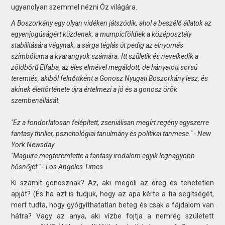
ugyanolyan szemmel nézni Óz világára.
A Boszorkány egy olyan vidéken játszódik, ahol a beszélő állatok az
egyenjogúságért küzdenek, a mumpicföldiek a középosztály
stabilitására vágynak, a sárga téglás út pedig az elnyomás
szimbóluma a kvarangyok számára. Itt születik és nevelkedik a
zöldbőrű Elfaba, az éles elmével megáldott, de hányatott sorsú
teremtés, akiből felnőttként a Gonosz Nyugati Boszorkány lesz, és
akinek élettörténete újra értelmezi a jó és a gonosz örök
szembenállását.
"Ez a fondorlatosan felépített, zseniálisan megírt regény egyszerre
fantasy thriller, pszichológiai tanulmány és politikai tanmese." - New
York Newsday
"Maguire megteremtette a fantasy irodalom egyik legnagyobb
hősnőjét." - Los Angeles Times
Ki számít gonosznak? Az, aki megöli az öreg és tehetetlen
apját? (És ha azt is tudjuk, hogy az apa kérte a fia segítségét,
mert tudta, hogy gyógyíthatatlan beteg és csak a fájdalom van
hátra? Vagy az anya, aki vízbe fojtja a nemrég született