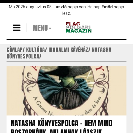
Ugrás
Ma 2026 augusztus 08.
László
napja van. Holnap
Emőd
napja
a
lesz.
tartalomra
MENU
CÍMLAP
KULTÚRA
IRODALMI KÁVÉHÁZ
NATASHA
KÖNYVESPOLCA
NATASHA KÖNYVESPOLCA - NEM MIND
BOSZORKÁNY, AKI ANNAK LÁTSZIK...