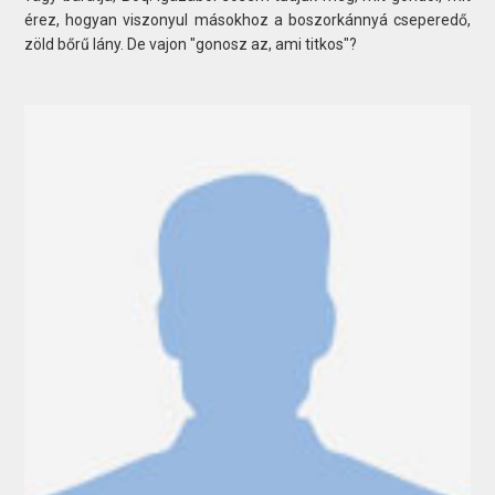
érez, hogyan viszonyul másokhoz a boszorkánnyá cseperedő,
zöld bőrű lány. De vajon "gonosz az, ami titkos"?