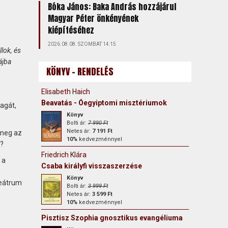
Bóka János: Baka András hozzájárul
Magyar Péter önkényének
kiépítéséhez
2026.08.08. SZOMBAT 14:15
lok, és
ájba
KÖNYV - RENDELÉS
Elisabeth Haich
Beavatás - Óegyiptomi misztériumok
magát,
Könyv
Bolti ár:
7 990 Ft
Netes ár:
7 191 Ft
 meg az
10%
kedvezménnyel
?
Friedrich Klára
 a
Csaba királyfi visszaszerzése
Könyv
teátrum
Bolti ár:
3 999 Ft
Netes ár:
3 599 Ft
10%
kedvezménnyel
Pisztisz Szophia gnosztikus evangéliuma