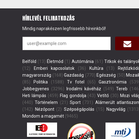
HÍRLEVÉL FELIRATKOZÁS
Mindig naprakészen legfrissebb híreinkből!
Belföld
(13)
Életmód
(1)
Autómánia
(61)
Titkok és talányo
(12)
Emberi kapcsolatok
(36)
Kultúra
(13)
Rejtőzköd
magyarország
(168)
Gazdaság
(770)
Egészség
(50)
Mozai
(85)
Politika
(1588)
Tv fotel
(65)
Gasztronómia
(539
Jobbegyenes
(3296)
Irodalmi kávéház
(549)
Tereb
(146
Heti lámpás
(459)
Flag gondolja
(43)
Vetítő
(30)
Mozi vilá
(440)
Történelem
(21)
Sport
(731)
Alámerült atlantiszo
(142)
Nézőpont
(2)
Szépségápolás
(15)
Nagyvilág
(1313
Mondom a magamét
(9465)