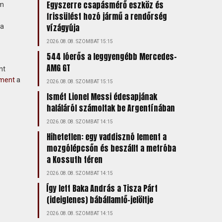
Egyszerre csapásmérő eszköz és
lm
frissülést hozó jármű a rendőrség
vízágyúja
na
2026.08.08. SZOMBAT 15:15
544 lóerős a leggyengébb Mercedes-
AMG GT
nt
ment
a
2026.08.08. SZOMBAT 15:15
Ismét Lionel Messi édesapjának
haláláról számoltak be Argentínában
2026.08.08. SZOMBAT 14:15
Hihetetlen: egy vaddisznó lement a
mozgólépcsőn és beszállt a metróba
a Kossuth téren
2026.08.08. SZOMBAT 14:15
Így lett Baka András a Tisza Párt
(ideiglenes) bábállamfő-jelöltje
2026.08.08. SZOMBAT 14:15