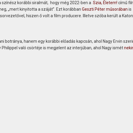
a színész korábbi siralmát, hogy még 2022-ben a
Szia, Életem!
című fi
g, „mert kinyitotta a száját”. Ezt korábban
Geszti Péter műsorában
is
orvezetővel, hiszen ő volt a film producere. Illetve szóba került a Kato
ani botránya, hanem egy korábbi előadás kapcsán, ahol Nagy Ervin szeri
 Philippel való csörtéje is megjelent az interjúban, ahol Nagy ismét
neki