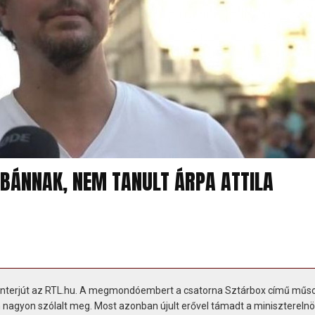
RBÁNNAK, NEM TANULT ÁRPA ATTILA
ett interjút az RTL.hu. A megmondóembert a csatorna Sztárbox című mű
m nagyon szólalt meg. Most azonban újult erővel támadt a miniszterelnö