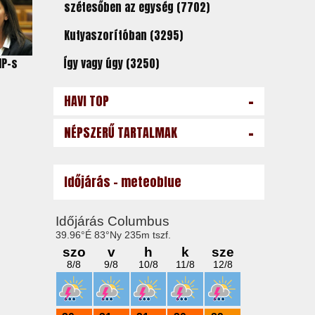
szétesőben az egység (7702)
Kutyaszorítóban (3295)
Így vagy úgy (3250)
MP-s
-
HAVI TOP
-
NÉPSZERŰ TARTALMAK
Időjárás - meteoblue