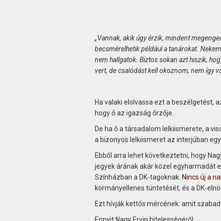
„Vannak, akik úgy érzik, mindent megenge
becsmérelhetik például a tanárokat. Nekem k
nem hallgatok. Biztos sokan azt hiszik, h
vert, de csalódást kell okoznom, nem így 
Ha valaki elolvassa ezt a beszélgetést, az
hogy ő az igazság őrzője.
De ha ő a társadalom lelkiismerete, a vi
a bizonyos lelkiismeret az interjúban 
Ebből arra lehet következtetni, hogy Nagy
jegyek árának akár közel egyharmadát e
Színházban a DK-tagoknak.
Nincs új a na
kormányellenes tüntetését, és a DK-elnök
Ezt hívják kettős mércének: amit szabad
Ennyit Nagy Ervin hitelességéről.