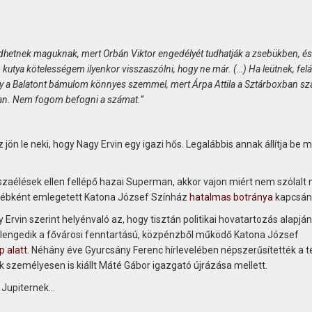
dhetnek maguknak, mert Orbán Viktor engedélyét tudhatják a zsebükben, és
utya kötelességem ilyenkor visszaszólni, hogy ne már. (…) Ha leütnek, felál
ogy a Balatont bámulom könnyes szemmel, mert Árpa Attila a Sztárboxban sz
van. Nem fogom befogni a számat.”
 jön le neki, hogy Nagy Ervin egy igazi hős. Legalábbis annak állítja be 
sszaélések ellen fellépő hazai Superman, akkor vajon miért nem szólalt
egyébként emlegetett Katona József Színház
hatalmas botránya
kapcsán
 Ervin szerint helyénvaló az, hogy tisztán politikai hovatartozás alapján
lengedik a fővárosi fenntartású, közpénzből működő Katona József
p alatt
. Néhány éve Gyurcsány Ferenc hírlevelében népszerűsítették a 
 személyesen is kiállt Máté Gábor igazgató újrázása mellett.
 Jupiternek…