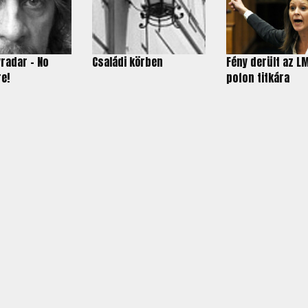
radar – No
Családi körben
Fény derült az L
re!
pofon titkára