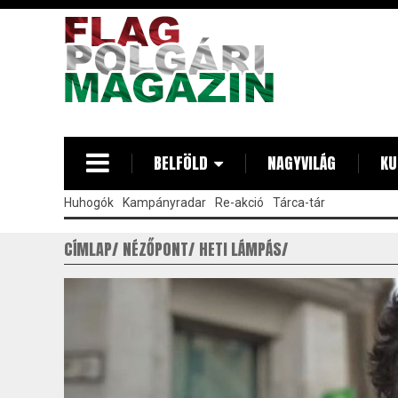
Ugrás
a
tartalomra
BELFÖLD
NAGYVILÁG
KU
Huhogók
Kampányradar
Re-akció
Tárca-tár
CÍMLAP
NÉZŐPONT
HETI LÁMPÁS