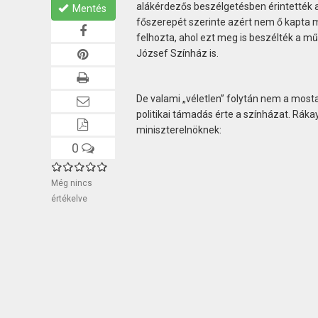
alákérdezős beszélgetésben érintették 
Mentés
főszerepét szerinte azért nem ő kapta me
felhozta, ahol ezt meg is beszélték a műs
József Színház is.
De valami „véletlen” folytán nem a most
politikai támadás érte a színházat. Rákay
miniszterelnöknek:
0
Még nincs
értékelve