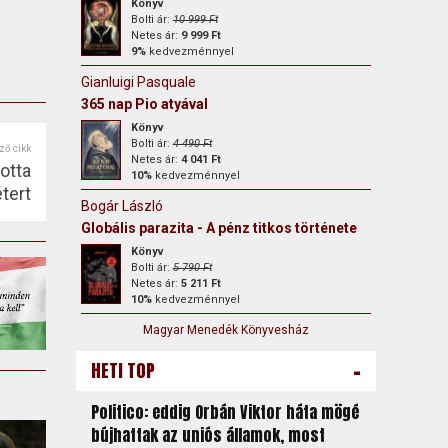
Könyv
Bolti ár:
10 999 Ft
Netes ár:
9 999 Ft
9%
kedvezménnyel
Gianluigi Pasquale
365 nap Pio atyával
Könyv
Bolti ár:
4 490 Ft
ző cikk
Netes ár:
4 041 Ft
otta
10%
kedvezménnyel
tert
Bogár László
Globális parazita - A pénz titkos története
Könyv
Bolti ár:
5 790 Ft
Netes ár:
5 211 Ft
10%
kedvezménnyel
Magyar Menedék Könyvesház
-
HETI TOP
Politico: eddig Orbán Viktor háta mögé
bújhattak az uniós államok, most