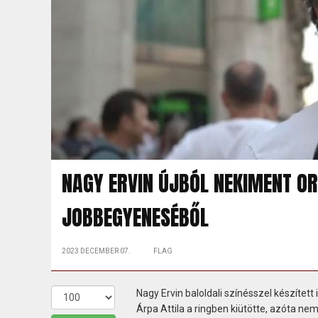
NAGY ERVIN ÚJBÓL NEKIMENT O
JOBBEGYENESÉBŐL
2023 DECEMBER 07.
FLAG
Nagy Ervin baloldali színésszel készít
Árpa Attila a ringben kiütötte, azóta ne