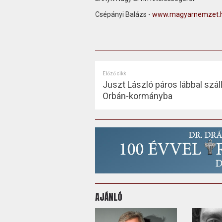
Csépányi Balázs -
www.magyarnemzet.
Előző cikk
Juszt László páros lábbal száll
Orbán-kormányba
AJÁNLÓ