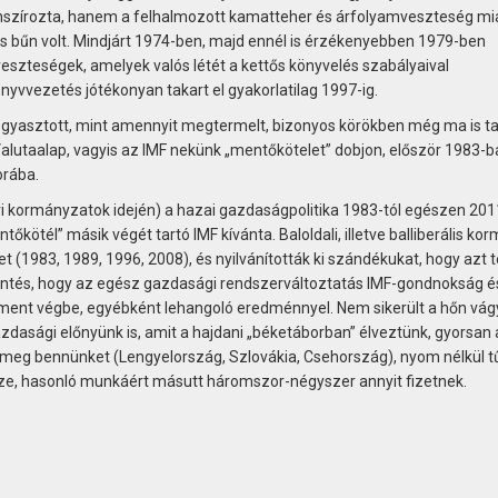
nszírozta, hanem a felhalmozott kamatteher és árfolyamveszteség mia
s bűn volt. Mindjárt 1974-ben, majd ennél is érzékenyebben 1979-ben
eszteségek, amelyek valós létét a kettős könyvelés szabályaival
yvvezetés jótékonyan takart el gyakorlatilag 1997-ig.
ogyasztott, mint amennyit megtermelt, bizonyos körökben még ma is ta
alutaalap, vagyis az IMF nekünk „mentőkötelet” dobjon, először 1983-ba
orába.
ári kormányzatok idején) a hazai gazdaságpolitika 1983-tól egészen 201
őkötél” másik végét tartó IMF kívánta. Baloldali, illetve balliberális ko
(1983, 1989, 1996, 2008), és nyilvánították ki szándékukat, hogy azt t
jelentés, hogy az egész gazdasági rendszerváltoztatás IMF-gondnokság é
tt ment végbe, egyébként lehangoló eredménnyel. Nem sikerült a hőn vág
azdasági előnyünk is, amit a hajdani „béketáborban” élveztünk, gyorsan
k meg bennünket (Lengyelország, Szlovákia, Csehország), nyom nélkül tű
ze, hasonló munkáért másutt háromszor-négyszer annyit fizetnek.