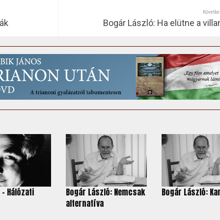
Követke
ák
Bogár László: Ha elütne a vill
 - Hálózati
Bogár László: Nemcsak
Bogár László: Ka
alternatíva