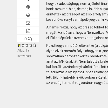
hogy az adóssághegy nem a jólétet fina
banki szakmai hiba, de még inkább súlyo
érintették az országot az első árfolyamv
köszönőviszonyt sem ápoló jegybanki kön
A hamis frázis, hogy az ország többet f
magát. Az idő arra, hogy a Nemzetközi V
el. Ekkor léptünk a szervezet tagjainak s
0
Rövid kegyelmi időtől eltekintve (a polg
Átlag:
1
(
1
olyan elvek mentén folyt, ahogyan a „ment
szavazat)
sorozatban négyszer kértek mentőkötelet 
amit az IMF jónak lát. Nem túlzott a ki
balliberális „szándéknyilvánítás” melle
felzárkózás a Nyugathoz, sőt a relatív g
lett, tőlünk hátrébb lévők sorban előzte
az ország termelő vagyonának nagy rés