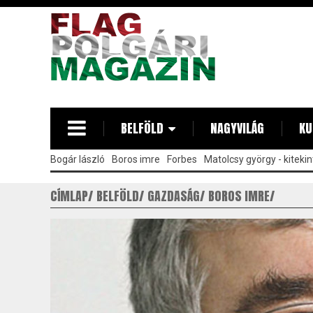
Ugrás
a
tartalomra
BELFÖLD
NAGYVILÁG
KU
Bogár lászló
Boros imre
Forbes
Matolcsy györgy - kitekin
CÍMLAP
BELFÖLD
GAZDASÁG
BOROS IMRE