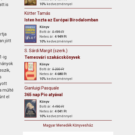
tt is
10%
kedvezménnyel
Kötter Tamás
Isten hozta az Európai Birodalomban
Könyv
Bolti ár:
5 499 Ft
rtja
Netes ár:
4 949 Ft
n jött
10%
kedvezménnyel
S. Sárdi Margit (szerk.)
1-ig
Temesvári szakácskönyvek
rmányok
Könyv
Bolti ár:
5 200 Ft
eszik,
Netes ár:
4 680 Ft
s
10%
kedvezménnyel
yott
Gianluigi Pasquale
 a múlté
365 nap Pio atyával
nt el
Könyv
Bolti ár:
4 490 Ft
Netes ár:
4 041 Ft
10%
kedvezménnyel
Magyar Menedék Könyvesház