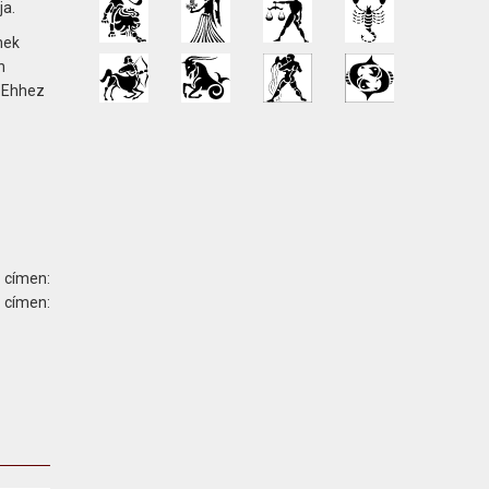
ja.
nek
n
. Ehhez
 címen:
ímen: