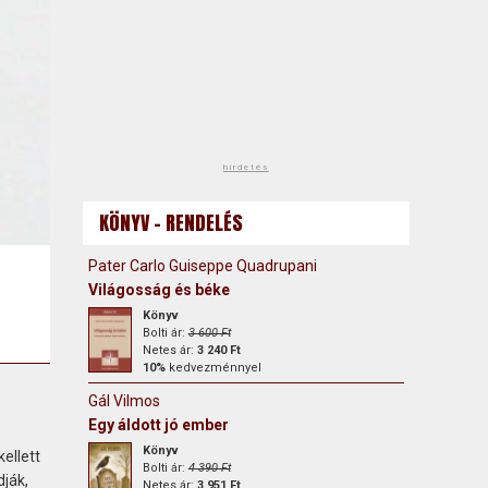
hirdetés
KÖNYV - RENDELÉS
Pater Carlo Guiseppe Quadrupani
Világosság és béke
Könyv
Bolti ár:
3 600 Ft
Netes ár:
3 240 Ft
10%
kedvezménnyel
Gál Vilmos
Egy áldott jó ember
Könyv
ellett
Bolti ár:
4 390 Ft
dják,
Netes ár:
3 951 Ft