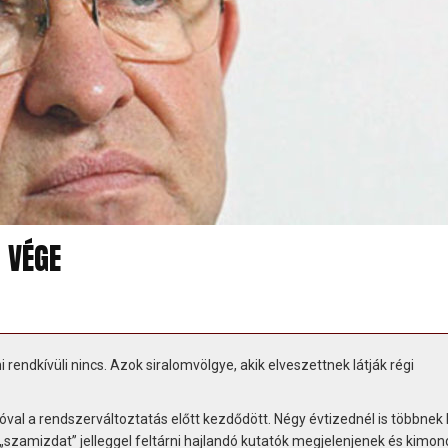
 VÉGE
ndkívüli nincs. Azok siralomvölgye, akik elveszettnek látják régi
óval a rendszerváltoztatás előtt kezdődött. Négy évtizednél is többnek k
 „szamizdat” jelleggel feltárni hajlandó kutatók megjelenjenek és kimon