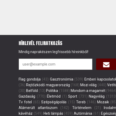
HÍRLEVÉL FELIRATKOZÁS
Mindig naprakészen legfrissebb híreinkből!
Flag gondolja
(43)
Gasztronómia
(539)
Emberi kapcsolato
(36)
Rejtőzködő magyarország
(168)
Mozi világ
(440)
Vetít
(30)
Belföld
(13)
Politika
(1588)
Mondom a magamét
(9464
Gazdaság
(770)
Életmód
(1)
Sport
(731)
Nagyvilág
(1313
Tv fotel
(65)
Szépségápolás
(15)
Tereb
(146)
Mozaik
(85
Alámerült atlantiszom
(142)
Történelem
(21)
Irodalm
kávéház
(549)
Heti lámpás
(459)
Autómánia
(61)
Egészsé