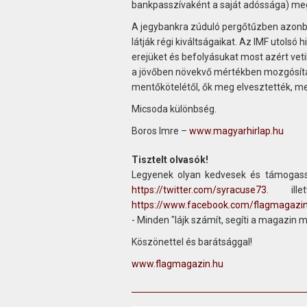
bankpasszívaként a saját adóssága) megse
A jegybankra zúduló pergőtűzben azonba
látják régi kiváltságaikat. Az IMF utolsó
erejüket és befolyásukat most azért vet
a jövőben növekvő mértékben mozgósíta
mentőkötelétől, ők meg elvesztették, mer
Micsoda különbség.
Boros Imre –
www.magyarhirlap.hu
Tisztelt olvasók!
Legyenek olyan kedvesek és támogass
https://twitter.com/syracuse73
. ill
https://www.facebook.com/flagmagazi
- Minden "lájk számít, segíti a magazin 
Köszönettel és barátsággal!
www.flagmagazin.hu