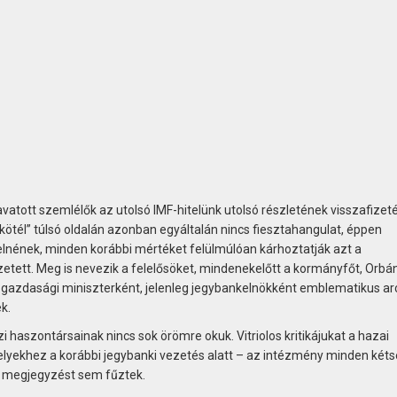
vatott szemlélők az utolsó IMF-hitelünk utolsó részletének visszafizet
tél” túlsó oldalán azonban egyáltalán nincs fiesztahangulat, éppen
pelnének, minden korábbi mértéket felülmúlóan kárhoztatják azt a
etett. Meg is nevezik a felelősöket, mindenekelőtt a kormányfőt, Orbá
bi gazdasági miniszterként, jelenleg jegybankelnökként emblematikus ar
k.
 haszontársainak nincs sok örömre okuk. Vitriolos kritikájukat a hazai
elyekhez a korábbi jegybanki vezetés alatt – az intézmény minden két
en megjegyzést sem fűztek.