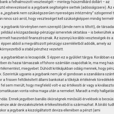
bank a felhalmozott veszteségét – mintegy húszmilliárd dollárt – az
tő elnevezéssel is a jegybank segítségére siettek (adósságcsere). Az 
t a „jegybank nem szükségszerűen nyereséges intézmény” szlogennel 
án nincs szó arról, hogy veszteséget kell szükségképpen mindig termeln
y a jegybanki törvényben nem szereplő (ámde nem is tiltott), de társada
 például a közgazdasági-pénzügyi ismeretek oktatása – is bekerültek a
ermelt haszonból finanszíroznak. Az iszonyú korábbi veszteségek és a 
g éppen abból a megváltozott pénzügyi szemléletből adódik, amely az
örnyezetből a stabil pénzhez vezetett.
 jegybankban is lecsapódik. S éppen ez a gyűlölet tárgya. Korábban e
ztében és hazai támaszaik offshore-számláin csapódtak le, ma meg haz
s értékmentést, miegyebet. Dühödt kritikájukban odáig mennek, hogy pén
k. Szerintük ugyanis a jegybank nem jár el gondosan a szanálásra szán
r a frissen feltőkésített állami bankokat a tőkéjük értékének töredékéé
 fel sem merült, hogy megfelelő volt-e az értékesíti ár vagy a kiválaszto
tomatikusan vonta volna maga után a nemeket. Maradt a mély hallgatás
ndás. Ennek jegyében banális ökörségnek minősülő érvelések is becsús
pénze akár devizakészletek értékesítéséből is származhat. A bíráló tud
kor a jegybank a kiszolgáltatott deviza ellenében a pénzt (ami