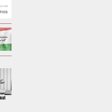
ző cikk
amos
mat