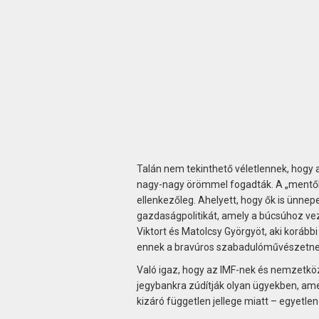
Talán nem tekinthető véletlennek, hogy a
nagy-nagy örömmel fogadták. A „mentőkö
ellenkezőleg. Ahelyett, hogy ők is ünne
gazdaságpolitikát, amely a búcsúhoz vez
Viktort és Matolcsy Györgyöt, aki koráb
ennek a bravúros szabadulóművészetne
Való igaz, hogy az IMF-nek és nemzetközi
jegybankra zúdítják olyan ügyekben, am
kizáró független jellege miatt – egyetl