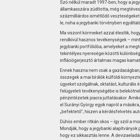
Szó nélkül maradt 1997-ben, hogy a jegy
államkasszára zúdította, még megtévesz
százmilliárdos ismétlődő veszteségeke
le, noha a jegybanki törvényben egyáltal
Ma viszont körmeiket azzal élesítik, hog
rendkívül hasznos tevékenységek – mint
jegybanki portfólióba, amelyeket a megt
tekintélyes nyereségei közötti különbsé
inflációgerjesztő ártalmas magas kamatk
Ennek haszna nem csak a gazdaságban, a
összegek a mai bírálók külföldi környe
ügyeket szolgálnak, oktatást, kulturáli
felügyeleti tevékenységébe is belekötne
pénzintézetek piacra juttatásakor. Amiko
el Surányi György egyik napról a másikra,
„befektető”, hiszen a kérdésfelvetés au
Dühös ember ritkán okos – így szól a mo
Mondják, hogy a jegybanki alapítványok 
hogy ez sikkasztás lenne. A devizaeladás