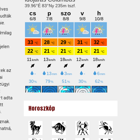
éves
tudták
ie.
lmilag
jelen
zek az
ai
zügyi
t
rt adta
tt
Horoszkóp
.
znak.
hatná,