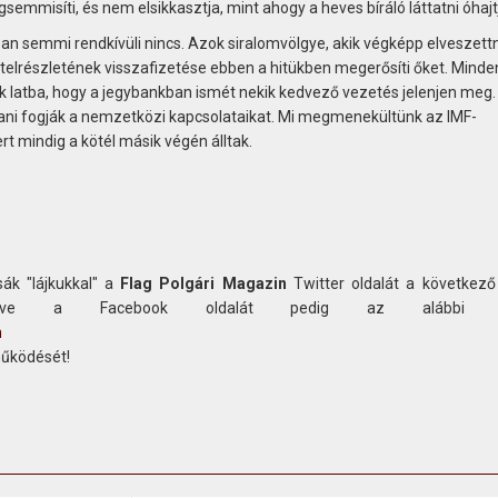
mmisíti, és nem elsikkasztja, mint ahogy a heves bíráló láttatni óhajt
n semmi rendkívüli nincs. Azok siralomvölgye, akik végképp elveszett
 hitelrészletének visszafizetése ebben a hitükben megerősíti őket. Minde
ik latba, hogy a jegybankban ismét nekik kedvező vezetés jelenjen meg
ni fogják a nemzetközi kapcsolataikat. Mi megmenekültünk az IMF-
t mindig a kötél másik végén álltak.
ák "lájkukkal" a
Flag Polgári Magazin
Twitter oldalát a következő
etve a Facebook oldalát pedig az alábbi c
n
működését!