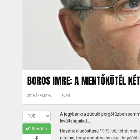
BOROS IMRE: A MENTŐKÖTÉL KÉT
2016 ÁPRILIS 16.
FLAG
A jegybankra zúduló pergőtűzben semmi re
kiváltságaikat...
Mentés
Hazánk eladósítása 1973-tól, tehát már j
eltelnie, hogy annak valós okait legalább