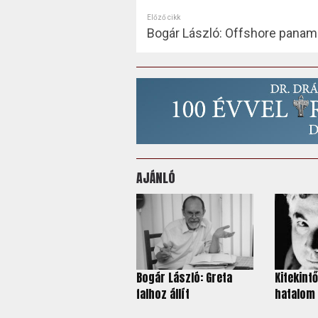
Előző cikk
Bogár László: Offshore panam
AJÁNLÓ
Bogár László: Greta
Kitekintő
falhoz állít
hatalom