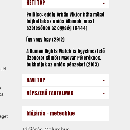
-
HETI TOP
Politico: eddig Orbán Viktor háta mögé
bújhattak az uniós államok, most
szétesőben az egység (6444)
Így vagy úgy (2912)
A Human Rights Watch is figyelmeztető
üzenetet küldött Magyar Péteréknek,
bukhatjuk az uniós pénzeket (2103)
ését
-
HAVI TOP
n
-
NÉPSZERŰ TARTALMAK
ca
Időjárás - meteoblue
séget