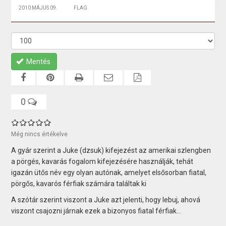
2010 MÁJUS 09.
FLAG
Mentés
0
Még nincs értékelve
A gyár szerint a Juke (dzsuk) kifejezést az amerikai szlengben
a pörgés, kavarás fogalom kifejezésére használják, tehát
igazán ütős név egy olyan autónak, amelyet elsősorban fiatal,
pörgős, kavarós férfiak számára találtak ki
A szótár szerint viszont a Juke azt jelenti, hogy lebuj, ahová
viszont csajozni járnak ezek a bizonyos fiatal férfiak...