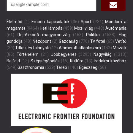
Életmód
(1)
Emberi kapcsolatok
(36)
Sport
(731)
Mondom a
magamét
(9464)
Heti lámpás
(459)
Mozi világ
(440)
Autómánia
(61)
Rejtőzködő magyarország
(168)
Politika
(1588)
Flag
gondolja
(43)
Nézőpont
(2)
Gazdaság
(770)
Tv fotel
(65)
Vetítő
(30)
Titkok és talányok
(12)
Alámerült atlantiszom
(142)
Mozaik
(85)
Történelem
(21)
Jobbegyenes
(3295)
Nagyvilág
(1313)
Belföld
(13)
Szépségápolás
(15)
Kultúra
(13)
Irodalmi kávéház
(549)
Gasztronómia
(539)
Tereb
(146)
Egészség
(50)