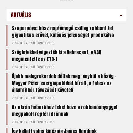
-
AKTUÁLIS
Szupernóva: húsz naptömegű csillag robbant fel
gigantikus erővel, különös jelenséget produkálva
2026.08.06. CSÜTÖRTÖK 21:15
Szögletekkel végezték ki a Debrecent, a VAR
megmentette az ETO-t
2026.08.06. CSÜTÖRTÖK 21:15
Újabb melegrekordok dőltek meg, enyhül a hőség –
Magyar Péter energiapolitikát bírált, a Fidesz az
államtitkár távozását követeli
2026.08.06. CSÜTÖRTÖK 20:15
Az ukrán háborúhoz lehet köze a robbanóanyaggal
megpakolt reptéri drónnak
2026.08.06. CSÜTÖRTÖK 20:15
Így kellett volna kinéznie James Bondnak