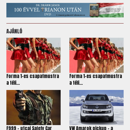
AJÁNLÓ
Forma 1-es csapatmustra
Forma 1-es csapatmustra
a téli...
a téli...
F999 - utcai Safety Car
VW Amarok pickup - a