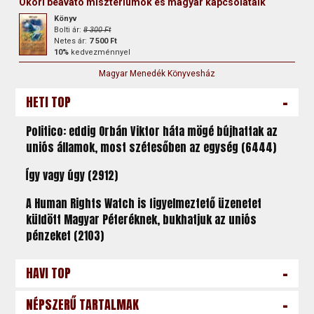
Ókori beavató misztériumok és magyar kapcsolataik
Könyv
Bolti ár:
8 300 Ft
Netes ár:
7 500 Ft
10%
kedvezménnyel
Magyar Menedék Könyvesház
-
HETI TOP
Politico: eddig Orbán Viktor háta mögé bújhattak az
uniós államok, most szétesőben az egység (6444)
Így vagy úgy (2912)
A Human Rights Watch is figyelmeztető üzenetet
küldött Magyar Péteréknek, bukhatjuk az uniós
pénzeket (2103)
-
HAVI TOP
-
NÉPSZERŰ TARTALMAK