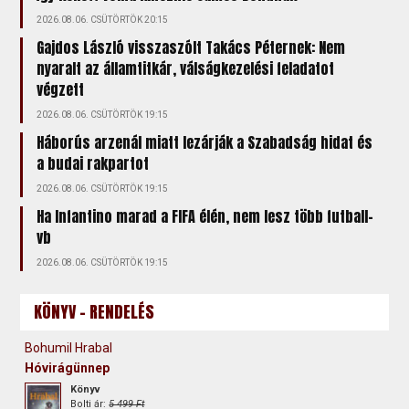
2026.08.06. CSÜTÖRTÖK 20:15
Gajdos László visszaszólt Takács Péternek: Nem
nyaralt az államtitkár, válságkezelési feladatot
végzett
2026.08.06. CSÜTÖRTÖK 19:15
Háborús arzenál miatt lezárják a Szabadság hidat és
a budai rakpartot
2026.08.06. CSÜTÖRTÖK 19:15
Ha Infantino marad a FIFA élén, nem lesz több futball-
vb
2026.08.06. CSÜTÖRTÖK 19:15
KÖNYV - RENDELÉS
Bohumil Hrabal
Hóvirágünnep
Könyv
Bolti ár:
5 499 Ft