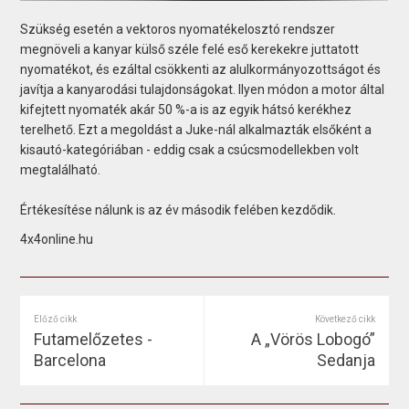
Szükség esetén a vektoros nyomatékelosztó rendszer
megnöveli a kanyar külső széle felé eső kerekekre juttatott
nyomatékot, és ezáltal csökkenti az alulkormányozottságot és
javítja a kanyarodási tulajdonságokat. Ilyen módon a motor által
kifejtett nyomaték akár 50 %-a is az egyik hátsó kerékhez
terelhető. Ezt a megoldást a Juke-nál alkalmazták elsőként a
kisautó-kategóriában - eddig csak a csúcsmodellekben volt
megtalálható.
Értékesítése nálunk is az év második felében kezdődik.
4x4online.hu
Előző cikk
Következő cikk
Futamelőzetes -
A „Vörös Lobogó”
Barcelona
Sedanja