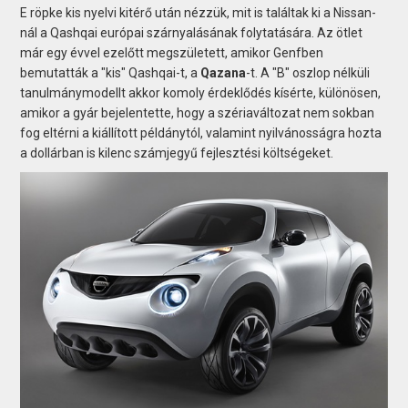
E röpke kis nyelvi kitérő után nézzük, mit is találtak ki a Nissan-
nál a Qashqai európai szárnyalásának folytatására. Az ötlet
már egy évvel ezelőtt megszületett, amikor Genfben
bemutatták a "kis" Qashqai-t, a
Qazana
-t. A "B" oszlop nélküli
tanulmánymodellt akkor komoly érdeklődés kísérte, különösen,
amikor a gyár bejelentette, hogy a szériaváltozat nem sokban
fog eltérni a kiállított példánytól, valamint nyilvánosságra hozta
a dollárban is kilenc számjegyű fejlesztési költségeket.