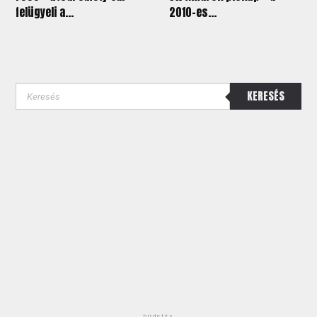
felügyeli a...
2010-es...
KERESÉS
hirdetés