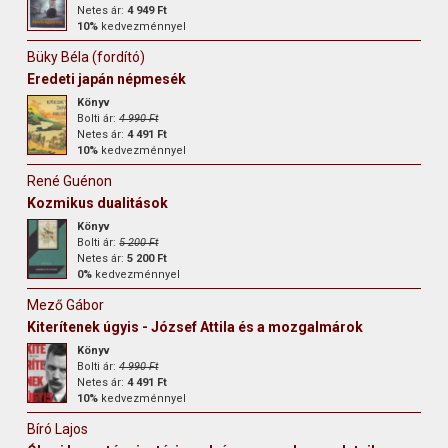
Netes ár:
4 949 Ft
10%
kedvezménnyel
Büky Béla (fordító)
Eredeti japán népmesék
Könyv
Bolti ár:
4 990 Ft
Netes ár:
4 491 Ft
10%
kedvezménnyel
René Guénon
Kozmikus dualitások
Könyv
Bolti ár:
5 200 Ft
Netes ár:
5 200 Ft
0%
kedvezménnyel
Mező Gábor
Kiterítenek úgyis - József Attila és a mozgalmárok
Könyv
Bolti ár:
4 990 Ft
Netes ár:
4 491 Ft
10%
kedvezménnyel
Bíró Lajos