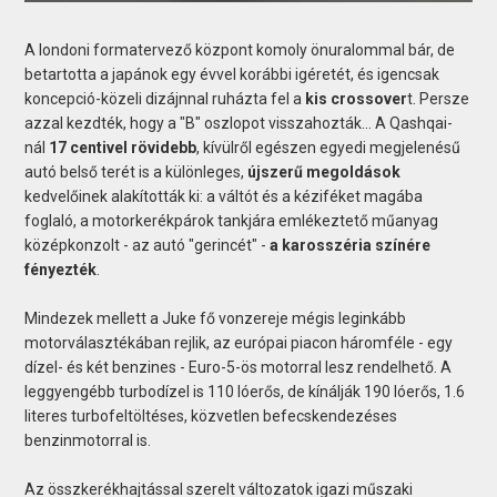
A londoni formatervező központ komoly önuralommal bár, de
betartotta a japánok egy évvel korábbi igéretét, és igencsak
koncepció-közeli dizájnnal ruházta fel a
kis crossover
t. Persze
azzal kezdték, hogy a "B" oszlopot visszahozták... A Qashqai-
nál
17 centivel rövidebb
, kívülről egészen egyedi megjelenésű
autó belső terét is a különleges,
újszerű megoldások
kedvelőinek alakították ki: a váltót és a kéziféket magába
foglaló, a motorkerékpárok tankjára emlékeztető műanyag
középkonzolt - az autó "gerincét" -
a karosszéria színére
fényezték
.
Mindezek mellett a Juke fő vonzereje mégis leginkább
motorválasztékában rejlik, az európai piacon háromféle - egy
dízel- és két benzines - Euro-5-ös motorral lesz rendelhető. A
leggyengébb turbodízel is 110 lóerős, de kínálják 190 lóerős, 1.6
literes turbofeltöltéses, közvetlen befecskendezéses
benzinmotorral is.
Az összkerékhajtással szerelt változatok igazi műszaki