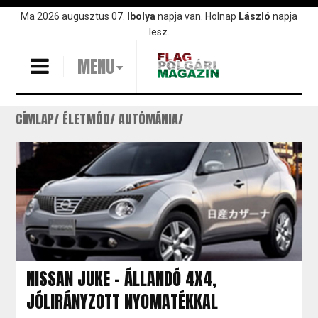
Ugrás
Ma 2026 augusztus 07.
Ibolya
napja van. Holnap
László
napja
a
lesz.
tartalomra
MENU
CÍMLAP
ÉLETMÓD
AUTÓMÁNIA
NISSAN JUKE - ÁLLANDÓ 4X4,
JÓLIRÁNYZOTT NYOMATÉKKAL