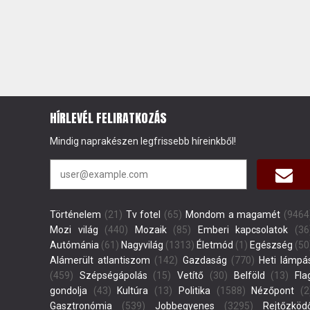
HÍRLEVÉL FELIRATKOZÁS
Mindig naprakészen legfrissebb híreinkből!
Történelem
(21)
Tv fotel
(65)
Mondom a magamét
(9464
Mozi világ
(440)
Mozaik
(85)
Emberi kapcsolatok
(36
Autómánia
(61)
Nagyvilág
(1313)
Életmód
(1)
Egészség
(50
Alámerült atlantiszom
(142)
Gazdaság
(770)
Heti lámpá
(459)
Szépségápolás
(15)
Vetítő
(30)
Belföld
(13)
Fla
gondolja
(43)
Kultúra
(13)
Politika
(1588)
Nézőpont
(2
Gasztronómia
(539)
Jobbegyenes
(3295)
Rejtőzköd