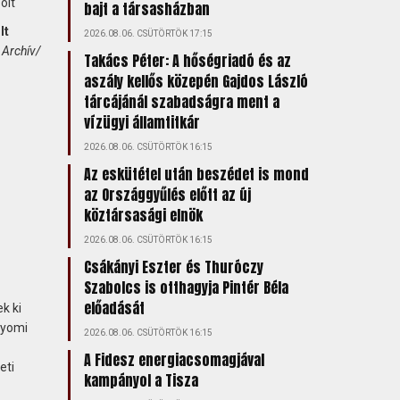
bajt a társasházban
lt
2026.08.06. CSÜTÖRTÖK 17:15
Archív/
Takács Péter: A hőségriadó és az
aszály kellős közepén Gajdos László
tárcájánál szabadságra ment a
vízügyi államtitkár
2026.08.06. CSÜTÖRTÖK 16:15
Az eskütétel után beszédet is mond
az Országgyűlés előtt az új
köztársasági elnök
2026.08.06. CSÜTÖRTÖK 16:15
Csákányi Eszter és Thuróczy
Szabolcs is otthagyja Pintér Béla
előadását
k ki
lyomi
2026.08.06. CSÜTÖRTÖK 16:15
A Fidesz energiacsomagjával
eti
kampányol a Tisza