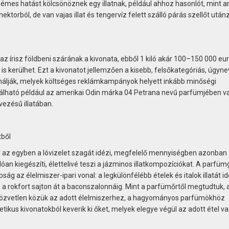
émes hatást kölcsönöznek egy illatnak, például ahhoz hasonlót, mint a
ktorból, de van vajas illat és tengervíz felett szálló párás szellőt után
z írisz földbeni szárának a kivonata, ebből 1 kiló akár 100–150 000 eu
is kerülhet. Ezt a kivonatot jellemzően a kisebb, felsőkategóriás, úgyn
álják, melyek költséges reklámkampányok helyett inkább minőségi
alálható például az amerikai Odin márka 04 Petrana nevű parfümjében v
vezésű illatában.
 az egyben a lóvizelet szagát idézi, megfelelő mennyiségben azonban
an kiegészíti, élettelivé teszi a jázminos illatkompozíciókat. A parfüm
ág az élelmiszer-ipari vonal: a legkülönfélébb ételek és italok illatát i
a rokfort sajton át a baconszalonnáig. Mint a parfümőrtől megtudtuk, a
közvetlen közük az adott élelmiszerhez, a hagyományos parfümökhöz
ikus kivonatokból keverik ki őket, melyek elegye végül az adott étel vag