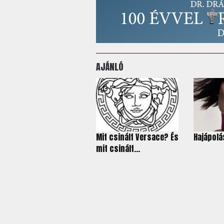
AJÁNLÓ
Mit csinált Versace? És
Hajápolá
mit csinált...