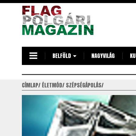
Ugrás
a
tartalomra
BELFÖLD
NAGYVILÁG
KU
CÍMLAP
ÉLETMÓD
SZÉPSÉGÁPOLÁS