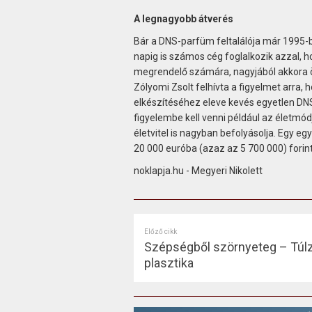
A legnagyobb átverés
Bár a DNS-parfüm feltalálója már 1995-be
napig is számos cég foglalkozik azzal, 
megrendelő számára, nagyjából akkora ö
Zólyomi Zsolt felhívta a figyelmet arra,
elkészítéséhez eleve kevés egyetlen DNS-m
figyelembe kell venni például az életmódjá
életvitel is nagyban befolyásolja. Egy e
20 000 euróba (azaz az 5 700 000) forintb
noklapja.hu - Megyeri Nikolett
Előző cikk
Szépségből szörnyeteg – Túlz
plasztika