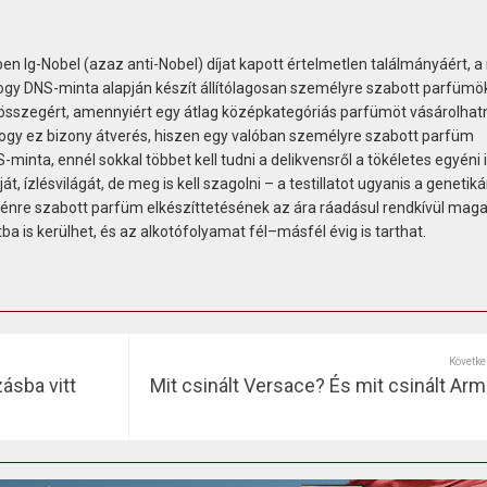
n Ig-Nobel (azaz anti-Nobel) díjat kapott értelmetlen találmányáért, a
hogy DNS-minta alapján készít állítólagosan személyre szabott parfümö
sszegért, amennyiért egy átlag középkategóriás parfümöt vásárolhat
 hogy ez bizony átverés, hiszen egy valóban személyre szabott parfüm
inta, ennél sokkal többet kell tudni a delikvensről a tökéletes egyéni i
t, ízlésvilágát, de meg is kell szagolni – a testillatot ugyanis a genetiká
gyénre szabott parfüm elkészíttetésének az ára ráadásul rendkívül maga
a is kerülhet, és az alkotófolyamat fél–másfél évig is tarthat.
Követke
ásba vitt
Mit csinált Versace? És mit csinált Arm