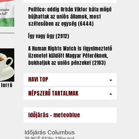
Politico: eddig Orbán Viktor háta mögé
bújhattak az uniós államok, most
szétesőben az egység (6444)
Így vagy úgy (2912)
A Human Rights Watch is figyelmeztető
üzenetet küldött Magyar Péteréknek,
bukhatjuk az uniós pénzeket (2103)
-
HAVI TOP
 forró
-
NÉPSZERŰ TARTALMAK
Időjárás - meteoblue