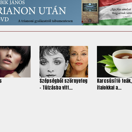
s
Szépségből szörnyeteg
Karcsúsító teák,
– Túlzásba vitt...
italokkal a...