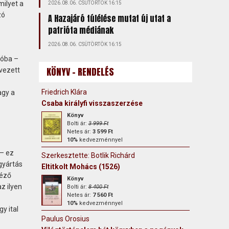
milyet a
2026.08.06. CSÜTÖRTÖK 16:15
zó
A Hazajáró túlélése mutat új utat a
patrióta médiának
2026.08.06. CSÜTÖRTÖK 16:15
róba –
KÖNYV - RENDELÉS
evezett
Friedrich Klára
agy a
Csaba királyfi visszaszerzése
Könyv
Bolti ár:
3 999 Ft
Netes ár:
3 599 Ft
10%
kedvezménnyel
 – ez
Szerkesztette: Botlik Richárd
gyártás
Eltitkolt Mohács (1526)
déző
Könyv
z ilyen
Bolti ár:
8 400 Ft
Netes ár:
7 560 Ft
10%
kedvezménnyel
y ital
Paulus Orosius