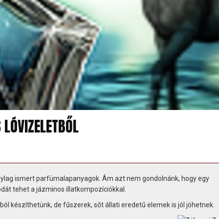
 LÓVIZELETBŐL
szonylag ismert parfümalapanyagok. Ám azt nem gondolnánk, hogy egy
dát tehet a jázminos illatkompozíciókkal.
készíthetünk, de fűszerek, sőt állati eredetű elemek is jól jöhetnek.