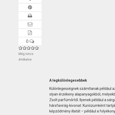
0
Még nincs
értékelve
A legkülönlegesebbek
Különlegességnek számítanak például az
olyan érzékeny alapanyagokból, melyekb
Zsolt parfümőrtől. Ilyenek például a sárg
hársfavirág-kivonat. Kuriózumként tart
képződmény illatát – például a folyékony 