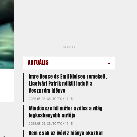
hirdetés
-
AKTUÁLIS
Imre Bence és Emil Nielsen remekelt,
Ligetvári Patrik nélkül indult a
Veszprém idénye
2026.08.06. CSÜTÖRTÖK 17:15
Mindössze fél méter széles a világ
legkeskenyebb autója
2026.08.06. CSÜTÖRTÖK 17:15
Nem csak az ivóvíz hiánya okozhat