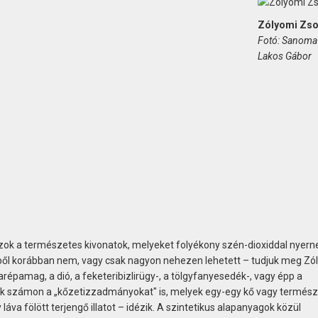
Zólyomi Zso
Fotó: Sanoma 
Lakos Gábor
ok a természetes kivonatok, melyeket folyékony szén-dioxiddal nyerne
ől korábban nem, vagy csak nagyon nehezen lehetett – tudjuk meg Zó
arépamag, a dió, a feketeribizlirügy-, a tölgyfanyesedék-, vagy épp a
ják számon a „kőzetizzadmányokat" is, melyek egy-egy kő vagy termész
láva fölött terjengő illatot – idézik. A szintetikus alapanyagok közül