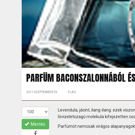
PARFÜM BACONSZALONNÁBÓL ÉS
2011 SZEPTEMBER 29.
FLAG
Levendula, jácint, ilang-ilang: ezek vi
lóvizeletszagú molekula kifejezetten cso
Mentés
Parfümöt nemcsak virágos alapanyagokból 