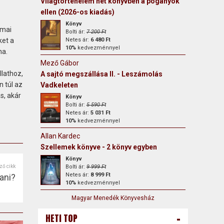
Világtörténelem hét könyvben a pogányok
ellen (2026-os kiadás)
Könyv
 mai
Bolti ár:
7 200 Ft
ket a
Netes ár:
6 480 Ft
10%
kedvezménnyel
na.
Mező Gábor
llathoz,
A sajtó megszállása II. - Leszámolás
n túl az
Vadkeleten
s, akár
Könyv
Bolti ár:
5 590 Ft
Netes ár:
5 031 Ft
10%
kedvezménnyel
Allan Kardec
Szellemek könyve - 2 könyv egyben
Könyv
ző cikk
Bolti ár:
9 999 Ft
Netes ár:
8 999 Ft
ani?
10%
kedvezménnyel
Magyar Menedék Könyvesház
-
HETI TOP