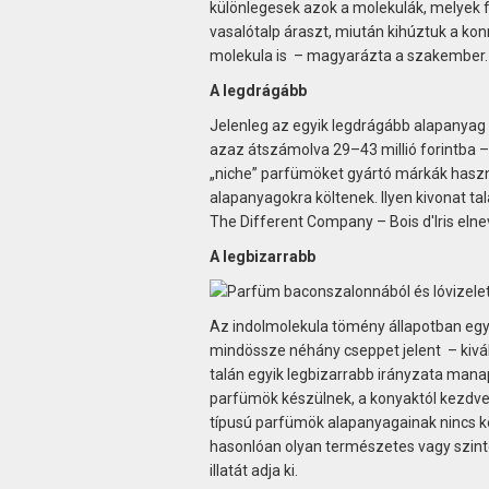
különlegesek azok a molekulák, melyek f
vasalótalp áraszt, miután kihúztuk a konne
molekula is – magyarázta a szakember.
A legdrágább
Jelenleg az egyik legdrágább alapanyag a
azaz átszámolva 29–43 millió forintba – 
„niche” parfümöket gyártó márkák haszn
alapanyagokra költenek. Ilyen kivonat t
The Different Company – Bois d'Iris elne
A legbizarrabb
Az indolmolekula tömény állapotban egy
mindössze néhány cseppet jelent – kiváló
talán egyik legbizarrabb irányzata manaps
parfümök készülnek, a konyaktól kezdve 
típusú parfümök alapanyagainak nincs 
hasonlóan olyan természetes vagy szintet
illatát adja ki.