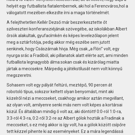
helyét egy futballista fiatalembernek, aki hol a Ferencváros,hol a
válogatott mezében elkezdte írni a maga történelmét.
A felejthetetlen Kellér Dezső már beszerkesztette őt
szilveszteri konferansziéjának szövegébe, az iskolákban Albert
őrsök alakultak, gyufacímkén és képes levelezőlapon jelent
meg a sztárfotója, pedig akkor még eszébe sem jutott
senkinek, hogy Császárnak hívja. Még csak „a Flóri” volt, egy
nyurga srác a Fradiból, aki pillanatok alatt elérte azt, ami minden
futballista legnagyobb álma:sokan csak és kizárólag miatta
jártak a meccsekre. Márpedig a játékstílusát nem volt könnyű
megszeretni.
Sohasem volt egy pályát feltúró, meztépő, 90 percen át
robotoló típus, sokszor keltett olyan benyomást, mint aki
közelről nézi a meccseket, csakhogy amikor aztán megvillant,
az olyan volt, amilyenre senki más nem volt képes a kortársai
közül. És általában mindig ő volt az, aki döntött! 0:0-ról 1:0-ra,
3:3-ról 4:3-ra, 0:2-ről 3:2-re az Albert gólok hozták a Fradinak a
meccseket, s ez még akkor is így volt, ha a gólok között csípőre
tett kézzel pihente ki az eseményeket. Ez a mára legendássá