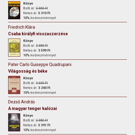
Könyv
Bolti ár:
5 900 Ft
Netes ár:
5 310 Ft
10%
kedvezménnyel
Friedrich Klára
Csaba királyfi visszaszerzése
Könyv
Bolti ár:
3 999 Ft
Netes ár:
3 599 Ft
10%
kedvezménnyel
Pater Carlo Guiseppe Quadrupani
Világosság és béke
Könyv
Bolti ár:
3 600 Ft
Netes ár:
3 240 Ft
10%
kedvezménnyel
Dezső András
A magyar tenger kalózai
Könyv
Bolti ár:
5 990 Ft
Netes ár:
5 391 Ft
10%
kedvezménnyel