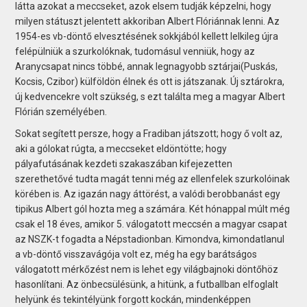
látta azokat a meccseket, azok elsem tudják képzelni, hogy
milyen státuszt jelentett akkoriban Albert Flóriánnak lenni. Az
1954-es vb-döntő elvesztésének sokkjából kellett lelkileg újra
felépülniük a szurkolóknak, tudomásul venniük, hogy az
Aranycsapat nincs többé, annak legnagyobb sztárjai(Puskás,
Kocsis, Czibor) külföldön élnek és ott is játszanak. Új sztárokra,
új kedvencekre volt szükség, s ezt találta meg a magyar Albert
Flórián személyében.
Sokat segített persze, hogy a Fradiban játszott; hogy ő volt az,
aki a gólokat rúgta, a meccseket eldöntötte; hogy
pályafutásának kezdeti szakaszában kifejezetten
szerethetővé tudta magát tenni még az ellenfelek szurkolóinak
körében is. Az igazán nagy áttörést, a valódi berobbanást egy
tipikus Albert gól hozta meg a számára. Két hónappal múlt még
csak el 18 éves, amikor 5. válogatott meccsén a magyar csapat
az NSZK-t fogadta a Népstadionban. Kimondva, kimondatlanul
a vb-döntő visszavágója volt ez, még ha egy barátságos
válogatott mérkőzést nem is lehet egy világbajnoki döntőhöz
hasonlítani. Az önbecsülésünk, a hitünk, a futballban elfoglalt
helyünk és tekintélyünk forgott kockán, mindenképpen