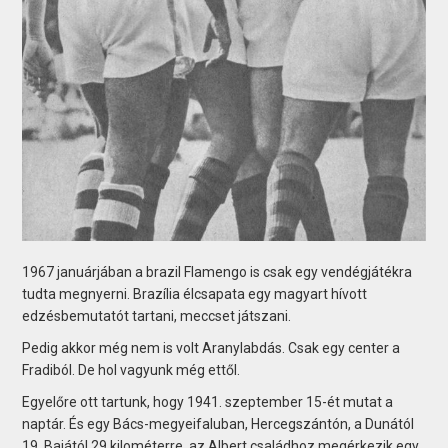
1967 januárjában a brazil Flamengo is csak egy vendégjátékra
tudta megnyerni. Brazília élcsapata egy magyart hívott
edzésbemutatót tartani, meccset játszani.
Pedig akkor még nem is volt Aranylabdás. Csak egy center a
Fradiból. De hol vagyunk még ettől.
Egyelőre ott tartunk, hogy 1941. szeptember 15-ét mutat a
naptár. És egy Bács-megyeifaluban, Hercegszántón, a Dunától
19, Bajától 29 kilométerre, az Albert családhoz megérkezik egy