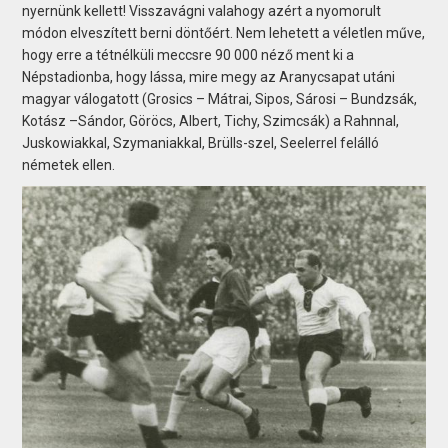
nyernünk kellett! Visszavágni valahogy azért a nyomorult
módon elveszített berni döntőért. Nem lehetett a véletlen műve,
hogy erre a tétnélküli meccsre 90 000 néző ment ki a
Népstadionba, hogy lássa, mire megy az Aranycsapat utáni
magyar válogatott (Grosics – Mátrai, Sipos, Sárosi – Bundzsák,
Kotász –Sándor, Göröcs, Albert, Tichy, Szimcsák) a Rahnnal,
Juskowiakkal, Szymaniakkal, Brülls-szel, Seelerrel felálló
németek ellen.