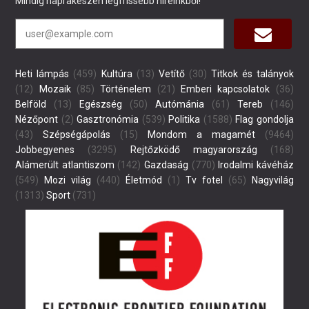
Mindig naprakészen legfrissebb híreinkből!
Heti lámpás
(459)
Kultúra
(13)
Vetítő
(30)
Titkok és talányok
(12)
Mozaik
(85)
Történelem
(21)
Emberi kapcsolatok
(36)
Belföld
(13)
Egészség
(50)
Autómánia
(61)
Tereb
(146)
Nézőpont
(2)
Gasztronómia
(539)
Politika
(1588)
Flag gondolja
(43)
Szépségápolás
(15)
Mondom a magamét
(9464)
Jobbegyenes
(3295)
Rejtőzködő magyarország
(168)
Alámerült atlantiszom
(142)
Gazdaság
(770)
Irodalmi kávéház
(549)
Mozi világ
(440)
Életmód
(1)
Tv fotel
(65)
Nagyvilág
(1313)
Sport
(731)