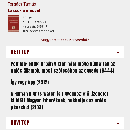
Forgács Tamás
Lássuk a medvét!
Könyv
Bolti ár:
3 990 Ft
Netes ár:
3 591 Ft
10%
kedvezménnyel
Magyar Menedék Könyvesház
-
HETI TOP
Politico: eddig Orbán Viktor háta mögé bújhattak az
uniós államok, most szétesőben az egység (6444)
Így vagy úgy (2912)
A Human Rights Watch is figyelmeztető üzenetet
küldött Magyar Péteréknek, bukhatjuk az uniós
pénzeket (2103)
-
HAVI TOP