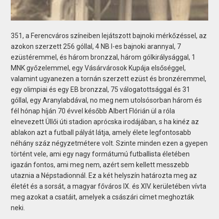
351, a Ferencváros színeiben lejátszott bajnoki mérkőzéssel, az
azokon szerzett 256 góllal, 4 NB I-es bajnoki arannyal, 7
ezüstéremmel, és három bronzzal, három gólkirálysággal, 1
MNK győzelemmel, egy Vásárvárosok Kupája elsőséggel,
valamint ugyanezen a tornán szerzett ezüst és bronzéremmel,
egy olimpiai és egy EB bronzzal, 75 válogatottsággal és 31
góllal, egy Aranylabdával, no meg nem utolsósorban három és
fél hónap híján 70 évvel később Albert Flórián ül a róla
elnevezett Üllői úti stadion aprócska irodájában, s ha kinéz az
ablakon azt a futball pályát látja, amely élete legfontosabb
néhány száz négyzetmétere volt. Szinte minden ezen a gyepen
történt vele, ami egy nagy formátumú futballista életében
igazán fontos, ami meg nem, azért sem kellett messzebb
utaznia a Népstadionnál. Ez a két helyszín határozta meg az
életét és a sorsát, a magyar főváros IX. és XIV. kerületében vívta
meg azokat a csatáit, amelyek a császári címet meghozták
neki.