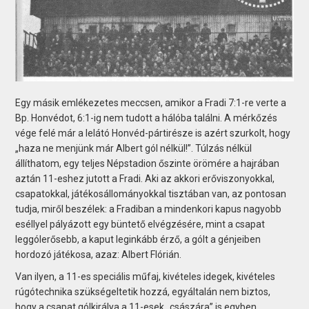
Egy másik emlékezetes meccsen, amikor a Fradi 7:1-re verte a
Bp. Honvédot, 6:1-ig nem tudott a hálóba találni. A mérkőzés
vége felé már a lelátó Honvéd-pártirésze is azért szurkolt, hogy
„haza ne menjünk már Albert gól nélkül!”. Túlzás nélkül
állíthatom, egy teljes Népstadion őszinte örömére a hajrában
aztán 11-eshez jutott a Fradi. Aki az akkori erőviszonyokkal,
csapatokkal, játékosállományokkal tisztában van, az pontosan
tudja, miről beszélek: a Fradiban a mindenkori kapus nagyobb
eséllyel pályázott egy büntető elvégzésére, mint a csapat
leggólerősebb, a kaput leginkább érző, a gólt a génjeiben
hordozó játékosa, azaz: Albert Flórián.
Van ilyen, a 11-es speciális műfaj, kivételes idegek, kivételes
rúgótechnika szükségeltetik hozzá, egyáltalán nem biztos,
hogy a csapat gólkirálya a 11-esek „császára” is egyben.