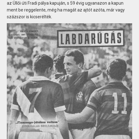
az Üllői úti Fradi pálya kapuján, s 59 évig ugyanazon a kapun
ment be reggelente, még ha magát az ajtót azóta, már vagy
százszor is kicserélték.