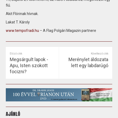
fiú.
Akit Flórinak hívnak.
Lakat T. Károly
www.tempofradi.hu
– A Flag Polgári Magazin partnere
Előző cikk
Következő cikk
Megsárgult lapok -
Merénylet áldozata
Apu, Isten szokott
lett egy labdarúgó
focizni?
AJÁNLÓ