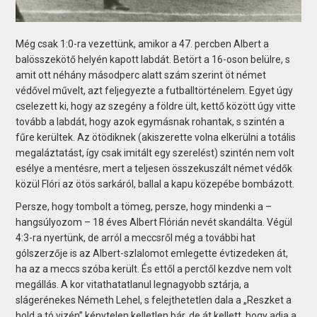
Még csak 1:0-ra vezettünk, amikor a 47. percben Albert a
balösszekötő helyén kapott labdát. Betört a 16-oson belülre, s
amit ott néhány másodperc alatt szám szerint öt német
védővel művelt, azt feljegyezte a futballtörténelem. Egyet úgy
cselezett ki, hogy az szegény a földre ült, kettő között úgy vitte
tovább a labdát, hogy azok egymásnak rohantak, s szintén a
fűre kerültek. Az ötödiknek (akiszerette volna elkerülni a totális
megaláztatást, így csak imitált egy szerelést) szintén nem volt
esélye a mentésre, mert a teljesen összekuszált német védők
közül Flóri az ötös sarkáról, ballal a kapu közepébe bombázott.
Persze, hogy tombolt a tömeg, persze, hogy mindenki a –
hangsúlyozom – 18 éves Albert Flórián nevét skandálta. Végül
4:3-ra nyertünk, de arról a meccsről még a további hat
gólszerzője is az Albert-szlalomot emlegette évtizedeken át,
ha az a meccs szóba került. És ettől a perctől kezdve nem volt
megállás. A kor vitathatatlanul legnagyobb sztárja, a
slágerénekes Németh Lehel, s felejthetetlen dala a „Reszket a
hold a tó vizén” kénytelen kelletlen bár, de át kellett, hogy adja a