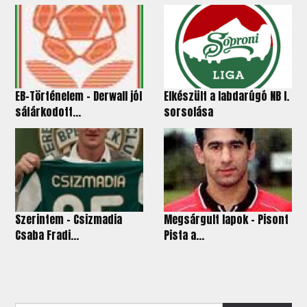
EB-Történelem - Derwall jól
Elkészült a labdarúgó NB I.
sáfárkodott...
sorsolása
Szerintem - Csizmadia
Megsárgult lapok - Pisont
Csaba Fradi...
Pista a...