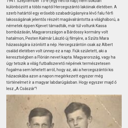
1941. szeptember 15-e (egy hétfői nap) nem sokban
különbözött a többi naptól Hercegszántó lakóinak életében. A
szerb határtól egy erősebb szabadrúgásnyira lévő falu férfi
lakosságának jelentős részét magávalrántotta a világháború, a
németek éppen Kijevet támadták, már túl voltunk Kassa
bombázásán, Magyarországon a Bárdossy kormány volt
hatalmon, Pesten Kalmár László új filmjére, a Szűts Mara
házasságára özönlött a nép. Hercegszántón csak az Albert
család életében volt ünnep ez a nap. Fiúk született, aki a
keresztségben a Flórián nevet kapta. Magyarország, vagy ha
úgy tetszik a világ futballszerető népének természetesen
fogalma sem lehetett arról, hogy az, aki a hercegszántói kis
házacskába azon a napon megérkezett egyszer még
történelmet ír a magyar labdarúgásban. Hogy egyszer majd ő
lesz „A Császár”!