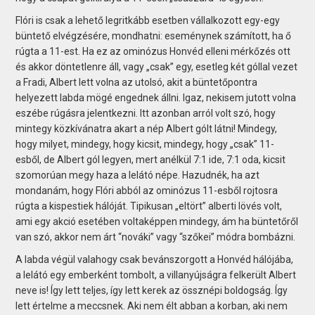
Flóri is csak a lehető legritkább esetben vállalkozott egy-egy
büntető elvégzésére, mondhatni: eseménynek számított, ha ő
rúgta a 11-est. Ha ez az ominózus Honvéd elleni mérkőzés ott
és akkor döntetlenre áll, vagy „csak” egy, esetleg két góllal vezet
a Fradi, Albert lett volna az utolsó, akit a büntetőpontra
helyezett labda mögé engednek állni. Igaz, nekisem jutott volna
eszébe rúgásra jelentkezni. Itt azonban arról volt szó, hogy
mintegy közkívánatra akart a nép Albert gólt látni! Mindegy,
hogy milyet, mindegy, hogy kicsit, mindegy, hogy „csak” 11-
esből, de Albert gól legyen, mert anélkül 7:1 ide, 7:1 oda, kicsit
szomorúan megy haza a lelátó népe. Hazudnék, ha azt
mondanám, hogy Flóri abból az ominózus 11-esből rojtosra
rúgta a kispestiek hálóját. Tipikusan „eltört” alberti lövés volt,
ami egy akció esetében voltaképpen mindegy, ám ha büntetőről
van szó, akkor nem árt “nováki” vagy “szőkei” módra bombázni.
A labda végül valahogy csak bevánszorgott a Honvéd hálójába,
a lelátó egy emberként tombolt, a villanyújságra felkerült Albert
neve is! Így lett teljes, így lett kerek az össznépi boldogság. Így
lett értelme a meccsnek. Aki nem élt abban a korban, aki nem