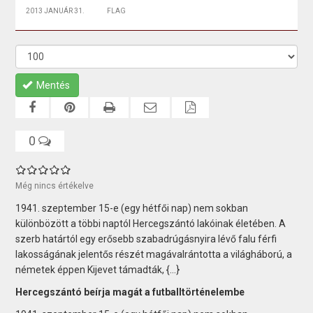
2013 JANUÁR 31.
FLAG
Mentés
0
Még nincs értékelve
1941. szeptember 15-e (egy hétfői nap) nem sokban
különbözött a többi naptól Hercegszántó lakóinak életében. A
szerb határtól egy erősebb szabadrúgásnyira lévő falu férfi
lakosságának jelentős részét magávalrántotta a világháború, a
németek éppen Kijevet támadták, {...}
Hercegszántó beírja magát a futballtörténelembe