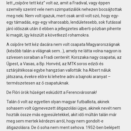
lett „csípőre tett kéz” volt az, amit a Fradival, vagy éppen
személy szerint vele nem szimpatizálók nehezen bocsájtottak
meg neki. Nem volt igazuk, mert csak arról volt szó, hogy egy-
egy támadás, egy-egy viharosabb, lendületesebb, sok futással
járó időszak után ő ebben a jellegzetes alberti-pózban pihente
ki magát, így készült a következő rohamokra.
A csípőre tett kéz dacára nem volt csapata Magyarországnak
(később talán a világnak sem…), amely ne látta volna nagyon is
szívesen soraiban a Fradi centerét. Korszaka nagy csapatai, az
Újpest, a Vasas, a Bp. Honvéd, az MTK soros edzői és
sztárjátékosai egybe hangzóan vallották: ha Albert náluk
játszana, évekre előre ki lehetne adni a bajnoki aranyat –
természetesen az ő csapatuknak.
De Flóri örök hűséget esküdött a Ferencvárosnak!
Talán ő volt az egyetlen olyan magyar futballista, akinek
sohasem volt úgynevezett átigazolási ügye, akinek nevét nem
hozták össze más egyesületekkel, akit idő múltán talán már
meg sem mertek kérdezni arról, hogy nem gondolt-e
átigazolásra. De ő soha nem ment sehova. 1952-ben belépett