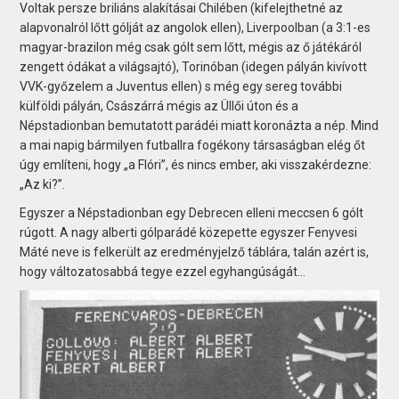
Voltak persze briliáns alakításai Chilében (kifelejthetné az
alapvonalról lőtt gólját az angolok ellen), Liverpoolban (a 3:1-es
magyar-brazilon még csak gólt sem lőtt, mégis az ő játékáról
zengett ódákat a világsajtó), Torinóban (idegen pályán kivívott
VVK-győzelem a Juventus ellen) s még egy sereg további
külföldi pályán, Császárrá mégis az Üllői úton és a
Népstadionban bemutatott parádéi miatt koronázta a nép. Mind
a mai napig bármilyen futballra fogékony társaságban elég őt
úgy említeni, hogy „a Flóri”, és nincs ember, aki visszakérdezne:
„Az ki?”.
Egyszer a Népstadionban egy Debrecen elleni meccsen 6 gólt
rúgott. A nagy alberti gólparádé közepette egyszer Fenyvesi
Máté neve is felkerült az eredményjelző táblára, talán azért is,
hogy változatosabbá tegye ezzel egyhangúságát…