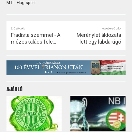
MTI - Flag-sport
Előző cikk
Következő cikk
Fradista szemmel - A
Merénylet áldozata
mézeskalács fele...
lett egy labdarúgó
AJÁNLÓ