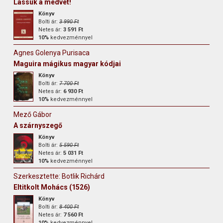
Lássuk a medvét!
Könyv
Bolti ár:
3 990 Ft
Netes ár:
3 591 Ft
10%
kedvezménnyel
Agnes Golenya Purisaca
Maguira mágikus magyar kódjai
Könyv
Bolti ár:
7 700 Ft
Netes ár:
6 930 Ft
10%
kedvezménnyel
Mező Gábor
A szárnyszegő
Könyv
Bolti ár:
5 590 Ft
Netes ár:
5 031 Ft
10%
kedvezménnyel
Szerkesztette: Botlik Richárd
Eltitkolt Mohács (1526)
Könyv
Bolti ár:
8 400 Ft
Netes ár:
7 560 Ft
10%
kedvezménnyel