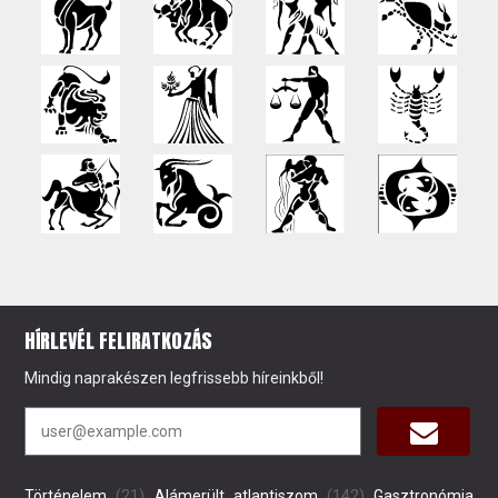
HÍRLEVÉL FELIRATKOZÁS
Mindig naprakészen legfrissebb híreinkből!
Történelem
(21)
Alámerült atlantiszom
(142)
Gasztronómia