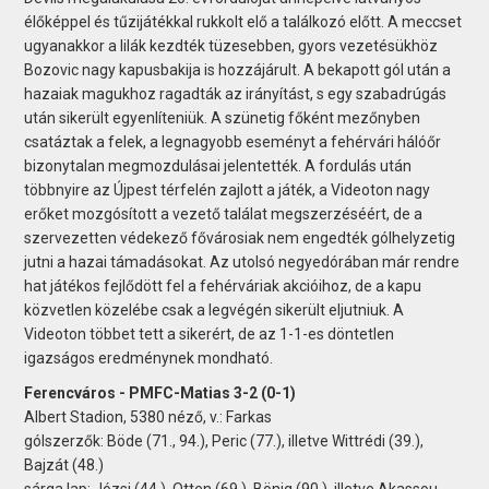
élőképpel és tűzijátékkal rukkolt elő a találkozó előtt. A meccset
ugyanakkor a lilák kezdték tüzesebben, gyors vezetésükhöz
Bozovic nagy kapusbakija is hozzájárult. A bekapott gól után a
hazaiak magukhoz ragadták az irányítást, s egy szabadrúgás
után sikerült egyenlíteniük. A szünetig főként mezőnyben
csatáztak a felek, a legnagyobb eseményt a fehérvári hálóőr
bizonytalan megmozdulásai jelentették. A fordulás után
többnyire az Újpest térfelén zajlott a játék, a Videoton nagy
erőket mozgósított a vezető találat megszerzéséért, de a
szervezetten védekező fővárosiak nem engedték gólhelyzetig
jutni a hazai támadásokat. Az utolsó negyedórában már rendre
hat játékos fejlődött fel a fehérváriak akcióihoz, de a kapu
közvetlen közelébe csak a legvégén sikerült eljutniuk. A
Videoton többet tett a sikerért, de az 1-1-es döntetlen
igazságos eredménynek mondható.
Ferencváros - PMFC-Matias 3-2 (0-1)
Albert Stadion, 5380 néző, v.: Farkas
gólszerzők: Böde (71., 94.), Peric (77.), illetve Wittrédi (39.),
Bajzát (48.)
sárga lap: Józsi (44.), Otten (69.), Bönig (90.), illetve Akassou