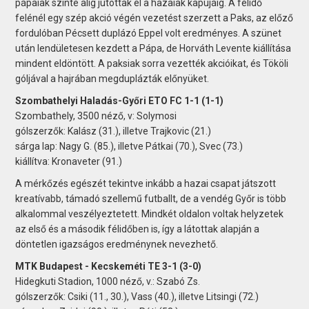
pápaiak szinte alig jutottak el a hazaiak kapujáig. A félidő
felénél egy szép akció végén vezetést szerzett a Paks, az előző
fordulóban Pécsett duplázó Eppel volt eredményes. A szünet
után lendületesen kezdett a Pápa, de Horváth Levente kiállítása
mindent eldöntött. A paksiak sorra vezették akcióikat, és Tököli
góljával a hajrában megduplázták előnyüket.
Szombathelyi Haladás-Győri ETO FC 1-1 (1-1)
Szombathely, 3500 néző, v: Solymosi
gólszerzők: Kalász (31.), illetve Trajkovic (21.)
sárga lap: Nagy G. (85.), illetve Pátkai (70.), Svec (73.)
kiállítva: Kronaveter (91.)
A mérkőzés egészét tekintve inkább a hazai csapat játszott
kreatívabb, támadó szellemű futballt, de a vendég Győr is több
alkalommal veszélyeztetett. Mindkét oldalon voltak helyzetek
az első és a második félidőben is, így a látottak alapján a
döntetlen igazságos eredménynek nevezhető.
MTK Budapest - Kecskeméti TE 3-1 (3-0)
Hidegkuti Stadion, 1000 néző, v.: Szabó Zs.
gólszerzők: Csiki (11., 30.), Vass (40.), illetve Litsingi (72.)