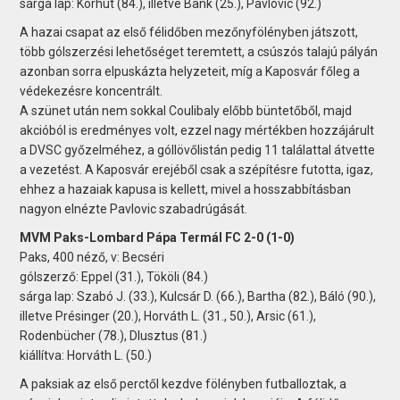
sárga lap: Korhut (84.), illetve Bank (25.), Pavlovic (92.)
A hazai csapat az első félidőben mezőnyfölényben játszott,
több gólszerzési lehetőséget teremtett, a csúszós talajú pályán
azonban sorra elpuskázta helyzeteit, míg a Kaposvár főleg a
védekezésre koncentrált.
A szünet után nem sokkal Coulibaly előbb büntetőből, majd
akcióból is eredményes volt, ezzel nagy mértékben hozzájárult
a DVSC győzelméhez, a góllövőlistán pedig 11 találattal átvette
a vezetést. A Kaposvár erejéből csak a szépítésre futotta, igaz,
ehhez a hazaiak kapusa is kellett, mivel a hosszabbításban
nagyon elnézte Pavlovic szabadrúgását.
MVM Paks-Lombard Pápa Termál FC 2-0 (1-0)
Paks, 400 néző, v: Becséri
gólszerző: Eppel (31.), Tököli (84.)
sárga lap: Szabó J. (33.), Kulcsár D. (66.), Bartha (82.), Báló (90.),
illetve Présinger (20.), Horváth L. (31., 50.), Arsic (61.),
Rodenbücher (78.), Dlusztus (81.)
kiállítva: Horváth L. (50.)
A paksiak az első perctől kezdve fölényben futballoztak, a