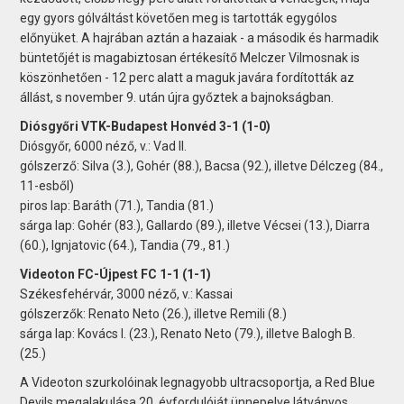
egy gyors gólváltást követően meg is tartották egygólos
előnyüket. A hajrában aztán a hazaiak - a második és harmadik
büntetőjét is magabiztosan értékesítő Melczer Vilmosnak is
köszönhetően - 12 perc alatt a maguk javára fordították az
állást, s november 9. után újra győztek a bajnokságban.
Diósgyőri VTK-Budapest Honvéd 3-1 (1-0)
Diósgyőr, 6000 néző, v.: Vad II.
gólszerző: Silva (3.), Gohér (88.), Bacsa (92.), illetve Délczeg (84.,
11-esből)
piros lap: Baráth (71.), Tandia (81.)
sárga lap: Gohér (83.), Gallardo (89.), illetve Vécsei (13.), Diarra
(60.), Ignjatovic (64.), Tandia (79., 81.)
Videoton FC-Újpest FC 1-1 (1-1)
Székesfehérvár, 3000 néző, v.: Kassai
gólszerzők: Renato Neto (26.), illetve Remili (8.)
sárga lap: Kovács I. (23.), Renato Neto (79.), illetve Balogh B.
(25.)
A Videoton szurkolóinak legnagyobb ultracsoportja, a Red Blue
Devils megalakulása 20. évfordulóját ünnepelve látványos