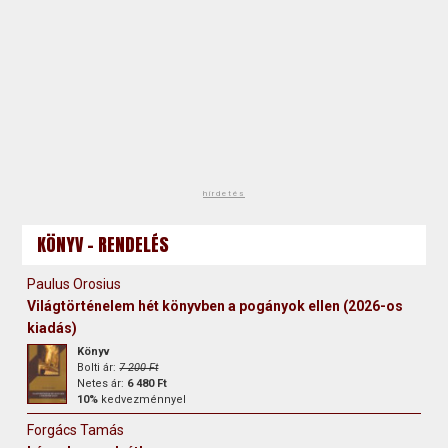
hirdetés
KÖNYV - RENDELÉS
Paulus Orosius
Világtörténelem hét könyvben a pogányok ellen (2026-os
kiadás)
Könyv
Bolti ár:
7 200 Ft
Netes ár:
6 480 Ft
10%
kedvezménnyel
Forgács Tamás