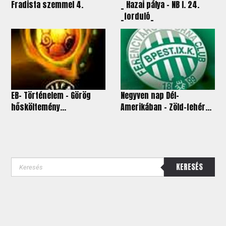
Fradista szemmel 4.
_ Hazai pálya - NB I. 24.
_forduló_
EB- Történelem - Görög
Negyven nap Dél-
hősköltemény...
Amerikában – Zöld-fehér...
KERESÉS