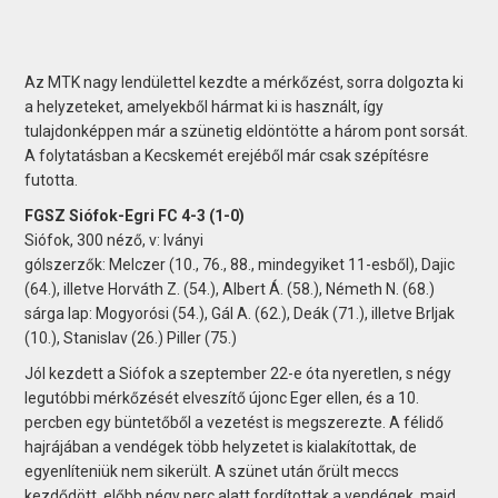
Az MTK nagy lendülettel kezdte a mérkőzést, sorra dolgozta ki
a helyzeteket, amelyekből hármat ki is használt, így
tulajdonképpen már a szünetig eldöntötte a három pont sorsát.
A folytatásban a Kecskemét erejéből már csak szépítésre
futotta.
FGSZ Siófok-Egri FC 4-3 (1-0)
Siófok, 300 néző, v: Iványi
gólszerzők: Melczer (10., 76., 88., mindegyiket 11-esből), Dajic
(64.), illetve Horváth Z. (54.), Albert Á. (58.), Németh N. (68.)
sárga lap: Mogyorósi (54.), Gál A. (62.), Deák (71.), illetve Brljak
(10.), Stanislav (26.) Piller (75.)
Jól kezdett a Siófok a szeptember 22-e óta nyeretlen, s négy
legutóbbi mérkőzését elveszítő újonc Eger ellen, és a 10.
percben egy büntetőből a vezetést is megszerezte. A félidő
hajrájában a vendégek több helyzetet is kialakítottak, de
egyenlíteniük nem sikerült. A szünet után őrült meccs
kezdődött, előbb négy perc alatt fordítottak a vendégek, majd