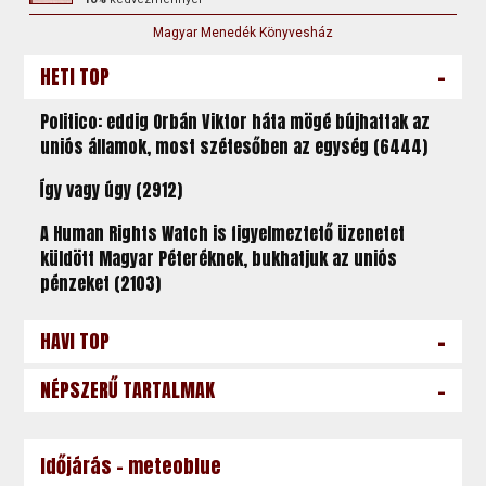
Magyar Menedék Könyvesház
-
HETI TOP
Politico: eddig Orbán Viktor háta mögé bújhattak az
uniós államok, most szétesőben az egység (6444)
Így vagy úgy (2912)
A Human Rights Watch is figyelmeztető üzenetet
küldött Magyar Péteréknek, bukhatjuk az uniós
pénzeket (2103)
-
HAVI TOP
-
NÉPSZERŰ TARTALMAK
Időjárás - meteoblue