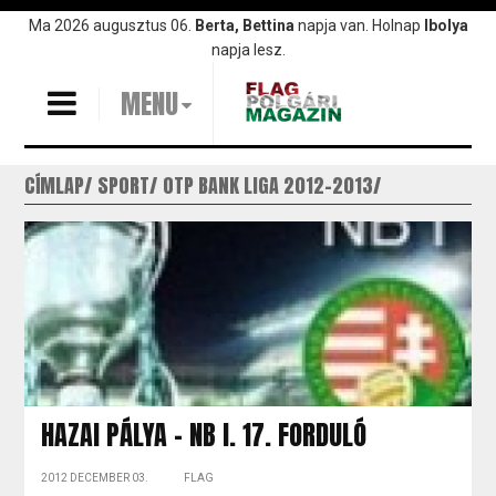
Ugrás
Ma 2026 augusztus 06.
Berta, Bettina
napja van. Holnap
Ibolya
a
napja lesz.
tartalomra
MENU
CÍMLAP
SPORT
OTP BANK LIGA 2012-2013
HAZAI PÁLYA - NB I. 17. FORDULÓ
2012 DECEMBER 03.
FLAG