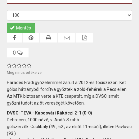
Mentés
0
Még nincs értékelve
Parádés Fradi győzelemmel zárult a 2012-es fociszezon. Két
gólos hátrányból fordítva győztek a zöld-fehérek a Pécs ellen.
Az MTK biztosan verte a KTE csapatát, míg a DVSC ismét
győzni tudott az öt vereségét követően.
DVSC-TEVA - Kaposvári Rákóczi 2-1 (0-0)
Debrecen, 1000 néző, v: Andó-Szabó
gólszerzők: Coulibaly (49., 62., az elsőt 11-esből), illetve Pavlovic
(93.)