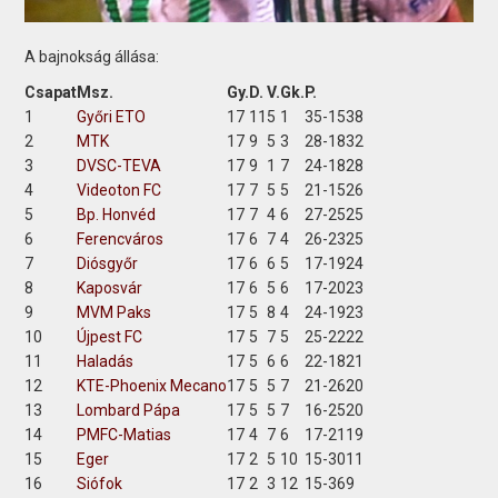
A bajnokság állása:
Csapat
Msz.
Gy.
D.
V.
Gk.
P.
1
Győri ETO
17
11
5
1
35-15
38
2
MTK
17
9
5
3
28-18
32
3
DVSC-TEVA
17
9
1
7
24-18
28
4
Videoton FC
17
7
5
5
21-15
26
5
Bp. Honvéd
17
7
4
6
27-25
25
6
Ferencváros
17
6
7
4
26-23
25
7
Diósgyőr
17
6
6
5
17-19
24
8
Kaposvár
17
6
5
6
17-20
23
9
MVM Paks
17
5
8
4
24-19
23
10
Újpest FC
17
5
7
5
25-22
22
11
Haladás
17
5
6
6
22-18
21
12
KTE-Phoenix Mecano
17
5
5
7
21-26
20
13
Lombard Pápa
17
5
5
7
16-25
20
14
PMFC-Matias
17
4
7
6
17-21
19
15
Eger
17
2
5
10
15-30
11
16
Siófok
17
2
3
12
15-36
9