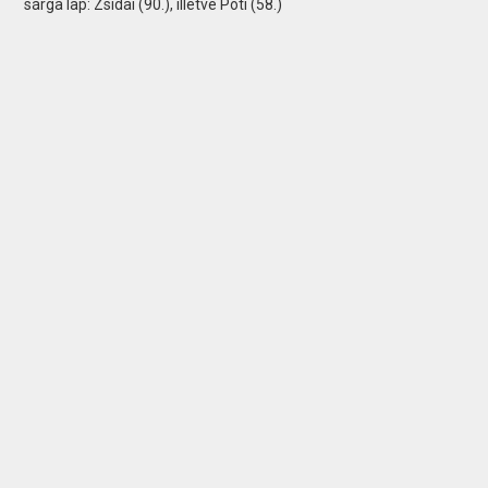
sárga lap: Zsidai (90.), illetve Póti (58.)