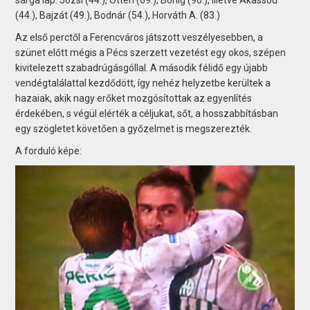
(44.), Bajzát (49.), Bodnár (54.), Horváth A. (83.)
Az első perctől a Ferencváros játszott veszélyesebben, a
szünet előtt mégis a Pécs szerzett vezetést egy okos, szépen
kivitelezett szabadrúgásgóllal. A második félidő egy újabb
vendégtalálattal kezdődött, így nehéz helyzetbe kerültek a
hazaiak, akik nagy erőket mozgósítottak az egyenlítés
érdekében, s végül elérték a céljukat, sőt, a hosszabbításban
egy szögletet követően a győzelmet is megszerezték.
A forduló képe: