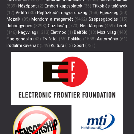
(539)
Nézőpont
(2)
Emberi kapcsolatok
(36)
Titkok és talányok
(12)
Vetítő
(30)
Rejtőzködő magyarország
(168)
Egészség
(50)
Mozaik
(85)
Mondom a magamét
(9462)
Szépségápolás
(15)
Jobbegyenes
(3293)
Gazdaság
(770)
Heti lámpás
(459)
Tereb
(146)
Nagyvilág
(1313)
Életmód
(1)
Belföld
(13)
Mozi világ
(440)
Flag gondolja
(43)
Tv fotel
(65)
Politika
(1588)
Autómánia
(61)
Irodalmi kávéház
(549)
Kultúra
(13)
Sport
(731)